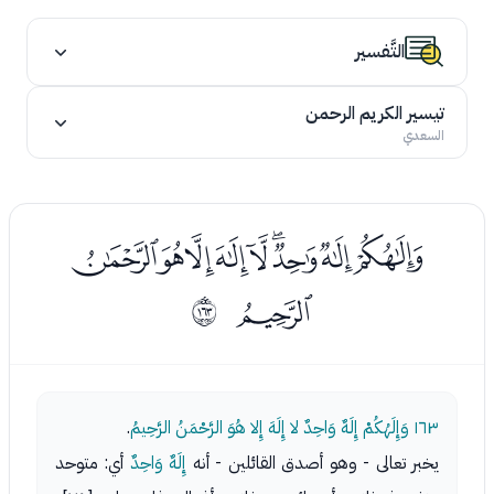
التَّفسير
تيسير الكريم الرحمن
السعدي
ﯺﯻﯼﯽﯾﯿﰀﰁﰂ
ﰃ
ﲢ
١٦٣
وَإِلَهُكُمْ إِلَهٌ وَاحِدٌ لا إِلَهَ إِلا هُوَ الرَّحْمَنُ الرَّحِيمُ
.
يخبر تعالى - وهو أصدق القائلين - أنه
إِلَهٌ وَاحِدٌ
أي: متوحد