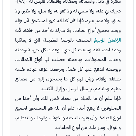
منفرد في ذاته، وأسمائه، وصفاته، وأفعاله، فليس له -[٧٨]-
شريك في ذاته، ولا سمي له ولا كفو له، ولا مثل، ولا نظير، ولا
خالق، ولا مدبر غيره، فإذا كان كذلك، فهو المستحق لأن يؤله
ويعبد بجميع أنواع العبادة، ولا يشرك به أحد من خلقه، لأنه
الرَّحْمَنُ الرَّحِيمُ
المتصف بالرحمة العظيمة، التي لا يماثلها
رحمة أحد، فقد وسعت كل شيء وعمت كل حي، فبرحمته
وجدت المخلوقات، وبرحمته حصلت لها أنواع الكمالات،
وبرحمته اندفع عنها كل نقمة، وبرحمته عرّف عباده نفسه
بصفاته وآلائه، وبيَّن لهم كل ما يحتاجون إليه من مصالح
دينهم ودنياهم، بإرسال الرسل، وإنزال الكتب.
فإذا علم أن ما بالعباد من نعمة، فمن الله، وأن أحدا من
المخلوقين، لا ينفع أحدا، علم أن الله هو المستحق لجميع
أنواع العبادة، وأن يفرد بالمحبة والخوف، والرجاء، والتعظيم،
والتوكل، وغير ذلك من أنواع الطاعات.