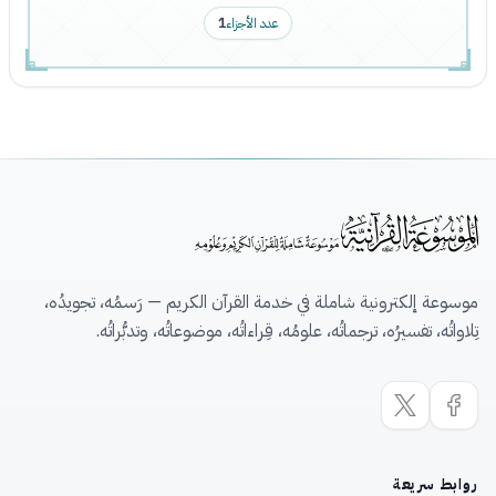
عدد الأجزاء
1
موسوعة إلكترونية شاملة في خدمة القرآن الكريم — رَسمُه، تجويدُه،
تِلاواتُه، تفسيرُه، ترجماتُه، علومُه، قِراءاتُه، موضوعاتُه، وتدبُّراتُه.
روابط سريعة