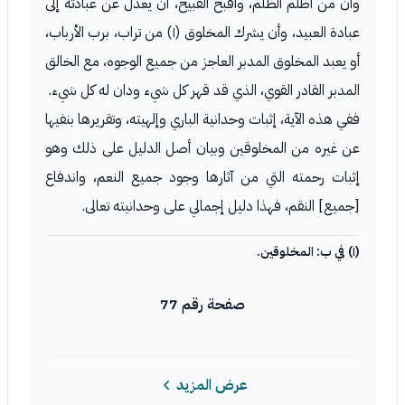
وأن من أظلم الظلم، وأقبح القبيح، أن يعدل عن عبادته إلى
عبادة العبيد، وأن يشرك المخلوق (١) من تراب، برب الأرباب،
أو يعبد المخلوق المدبر العاجز من جميع الوجوه، مع الخالق
المدبر القادر القوي، الذي قد قهر كل شيء ودان له كل شيء.
ففي هذه الآية، إثبات وحدانية الباري وإلهيته، وتقريرها بنفيها
عن غيره من المخلوقين وبيان أصل الدليل على ذلك وهو
إثبات رحمته التي من آثارها وجود جميع النعم، واندفاع
[جميع] النقم، فهذا دليل إجمالي على وحدانيته تعالى.
(١) في ب: المخلوقين.
صفحة رقم 77
عرض المزيد