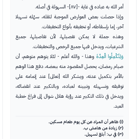
أمر الله به عباده في غاية -[٨٧]- السهولة في أصله.
وإذا حصلت بعض العوارض الموجبة لثقله، سهَّله تسهيلا
آخر، إما بإسقاطه، أو تخفيفه بأنواع التخفيفات.
وهذه جملة لا يمكن تفصيلها، لأن تفاصيلها، جميع
الشرعيات، ويدخل فيها جميع الرخص والتخفيفات.
وَلِتُكْمِلُوا الْعِدَّةَ
وهذا - والله أعلم - لئلا يتوهم متوهم، أن
صيام رمضان، يحصل المقصود منه ببعضه، دفع هذا الوهم
بالأمر بتكميل عدته، ويشكر الله [تعالى] عند إتمامه على
توفيقه وتسهيله وتبيينه لعباده، وبالتكبير عند انقضائه،
ويدخل في ذلك التكبير عند رؤية هلال شوال إلى فراغ خطبة
العيد.
(١) ظاهر أن المراد عن كل يوم طعام مسكين.
(٢) زيادة من هامش ب.
(٣) في ب: أبلغ تسهيل.