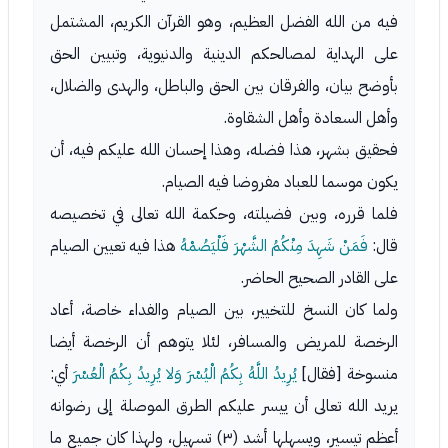
فيه من الله الفضل العظيم، وهو القرآن الكريم، المشتمل
على الهداية لمصالحكم الدينية والدنيوية، وتبيين الحق
بأوضح بيان، والفرقان بين الحق والباطل، والهدى والضلال،
وأهل السعادة وأهل الشقاوة.
فحقيق بشهر، هذا فضله، وهذا إحسان الله عليكم فيه، أن
يكون موسما للعباد مفروضا فيه الصيام.
فلما قرره، وبين فضيلته، وحكمة الله تعالى في تخصيصه
قال:
فَمَنْ شَهِدَ مِنْكُمُ الشَّهْرَ فَلْيَصُمْهُ
هذا فيه تعيين الصيام
على القادر الصحيح الحاضر.
ولما كان النسخ للتخيير، بين الصيام والفداء خاصة، أعاد
الرخصة للمريض والمسافر، لئلا يتوهم أن الرخصة أيضا
منسوخة [فقال]
يُرِيدُ اللَّهُ بِكُمُ الْيُسْرَ وَلا يُرِيدُ بِكُمُ الْعُسْرَ
أي:
يريد الله تعالى أن ييسر عليكم الطرق الموصلة إلى رضوانه
أعظم تيسير، ويسهلها أشد (٣) تسهيل، ولهذا كان جميع ما