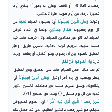
رمضان، كاملا كان، أو ناقصا، وعلى أنه يجوز أن يقضي أياما
قصيرة باردة، عن أيام طويلة حارة كالعكس.
وقوله:
وَعَلَى الَّذِينَ يُطِيقُونَهُ
أي: يطيقون الصيام
فِدْيَةٌ
عن
كل يوم يفطرونه
طَعَامُ مِسْكِينٍ
وهذا في ابتداء فرض
الصيام، لما كانوا غير معتادين للصيام، وكان فرضه حتما، فيه
مشقة عليهم، درجهم الرب الحكيم، بأسهل طريق، وخيَّر
المطيق للصوم بين أن يصوم، وهو أفضل، أو يطعم، ولهذا
قال:
وَأَنْ تَصُومُوا خَيْرٌ لَكُمْ
.
ثم بعد ذلك، جعل الصيام حتما على المطيق وغير المطيق،
يفطر ويقضيه في أيام أخر [وقيل:
وَعَلَى الَّذِينَ يُطِيقُونَهُ
أي:
يتكلفونه، ويشق عليهم مشقة غير محتملة، كالشيخ الكبير،
فدية عن كل يوم مسكين (١) وهذا هو الصحيح] (٢).
شَهْرُ رَمَضَانَ الَّذِي أُنزلَ فِيهِ الْقُرْآنُ
أي: الصوم المفروض
عليكم، هو شهر رمضان، الشهر العظيم، الذي قد حصل لكم