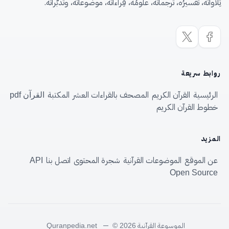
تِلاواتُه، تفسيرُه، ترجماتُه، علومُه، قِراءاتُه، موضوعاتُه، وتدبُّراتُه.
روابط سريعة
الرئيسية
القرآن الكريم
المصحف بالقراءات العشر
المكتبة
القرآن pdf
خطوط القرآن الكريم
المزيد
عن الموقع
الموضوعات القرآنية
شجرة المحتوى
اتصل بنا
API
Open Source
الموسوعة القرآنية
—
Quranpedia.net
© 2026