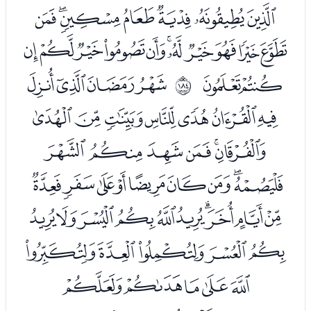
ﮂﮃﮄﮅﮆﮇﮈ
ﮉﮊﮋﮌﮍﮎﮏﮐﮑﮒﮓ
ﮔﮕ
ﮗﮘﮙﮚ
ﲷ
ﮛﮜﮝﮞﮟﮠﮡ
ﮢﮣﮤﮥﮦﮧ
ﮨﮩﮪﮫﮬﮭﮮﮯﮰ
ﮱﯓﯔﯕﯖﯗﯘﯙﯚﯛ
ﯜﯝﯞﯟﯠ
ﯡﯢﯣﯤﯥ