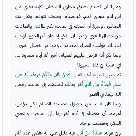
ومنها: أن الصيام يضيق مجاري الشيطان، فإنه يجري من
ابن آدم مجرى الدم، فبالصيام، يضعف نفوذه، وتقل منه
المعاصي، ومنها: أن الصائم في الغالب، تكثر طاعته، والطاعات
من خصال التقوى، ومنها: أن الغني إذا ذاق ألم الجوع، أوجب
له ذلك، مواساة الفقراء المعدمين، وهذا من خصال التقوى.
ولما ذكر أنه فرض عليهم الصيام، أخبر أنه أيام معدودات،
أي: قليلة في غاية السهولة.
ثم سهل تسهيلا آخر. فقال:
فَمَنْ كَانَ مِنْكُمْ مَرِيضًا أَوْ عَلَى
سَفَرٍ فَعِدَّةٌ مِنْ أَيَّامٍ أُخَرَ
وذلك للمشقة، في الغالب، رخص
الله لهما، في الفطر.
ولما كان لا بد من حصول مصلحة الصيام لكل مؤمن،
أمرهما أن يقضياه في أيام أخر إذا زال المرض، وانقضى
السفر، وحصلت الراحة.
وفي قوله:
فَعِدَّةٌ مِنْ أَيَّامٍ
فيه دليل على أنه يقضي عدد أيام