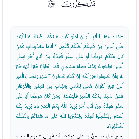
ﯦ
ﲸ
١٨٣ - ١٨٥
يَا أَيُّهَا الَّذِينَ آمَنُوا كُتِبَ عَلَيْكُمُ الصِّيَامُ كَمَا كُتِبَ
عَلَى الَّذِينَ مِنْ قَبْلِكُمْ لَعَلَّكُمْ تَتَّقُونَ * أَيَّامًا مَعْدُودَاتٍ فَمَنْ
كَانَ مِنْكُمْ مَرِيضًا أَوْ عَلَى سَفَرٍ فَعِدَّةٌ مِنْ أَيَّامٍ أُخَرَ وَعَلَى
الَّذِينَ يُطِيقُونَهُ فِدْيَةٌ طَعَامُ مِسْكِينٍ فَمَنْ تَطَوَّعَ خَيْرًا فَهُوَ خَيْرٌ
لَهُ وَأَنْ تَصُومُوا خَيْرٌ لَكُمْ إِنْ كُنْتُمْ تَعْلَمُونَ * شَهْرُ رَمَضَانَ الَّذِي
أُنْزِلَ فِيهِ الْقُرْآنُ هُدًى لِلنَّاسِ وَبَيِّنَاتٍ مِنَ الْهُدَى وَالْفُرْقَانِ
فَمَنْ شَهِدَ مِنْكُمُ الشَّهْرَ فَلْيَصُمْهُ وَمَنْ كَانَ مَرِيضًا أَوْ عَلَى
سَفَرٍ فَعِدَّةٌ مِنْ أَيَّامٍ أُخَرَ يُرِيدُ اللَّهُ بِكُمُ الْيُسْرَ وَلا يُرِيدُ بِكُمُ
الْعُسْرَ وَلِتُكْمِلُوا الْعِدَّةَ وَلِتُكَبِّرُوا اللَّهَ عَلَى مَا هَدَاكُمْ وَلَعَلَّكُمْ
تَشْكُرُونَ
.
يخبر تعالى بما منَّ به على عباده، بأنه فرض عليهم الصيام،