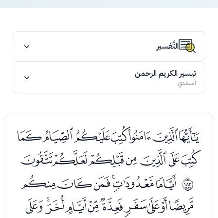
التَّفسير
تيسير الكريم الرحمن
السعدي
ﭣﭤﭥﭦﭧﭨﭩ
ﭪﭫﭬﭭﭮﭯﭰ
ﭲﭳﭴﭵﭶﭷ
ﲶ
ﭸﭹﭺﭻﭼﭽﭾﭿﮀﮁ