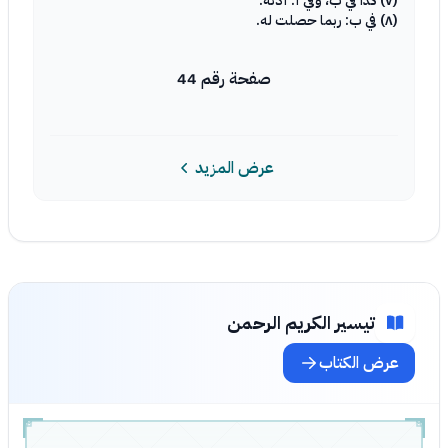
(٧) كذا في ب، وفي أ: أذنه.
(٨) في ب: ربما حصلت له.
صفحة رقم 44
عرض المزيد
تيسير الكريم الرحمن
عرض الكتاب