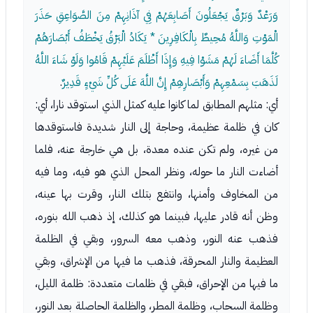
وَرَعْدٌ وَبَرْقٌ يَجْعَلُونَ أَصَابِعَهُمْ فِي آذَانِهِمْ مِنَ الصَّوَاعِقِ حَذَرَ
الْمَوْتِ وَاللَّهُ مُحِيطٌ بِالْكَافِرِينَ * يَكَادُ الْبَرْقُ يَخْطَفُ أَبْصَارَهُمْ
كُلَّمَا أَضَاءَ لَهُمْ مَشَوْا فِيهِ وَإِذَا أَظْلَمَ عَلَيْهِمْ قَامُوا وَلَوْ شَاءَ اللَّهُ
لَذَهَبَ بِسَمْعِهِمْ وَأَبْصَارِهِمْ إِنَّ اللَّهَ عَلَى كُلِّ شَيْءٍ قَدِيرٌ
.
أي: مثلهم المطابق لما كانوا عليه كمثل الذي استوقد نارا، أي:
كان في ظلمة عظيمة، وحاجة إلى النار شديدة فاستوقدها
من غيره، ولم تكن عنده معدة، بل هي خارجة عنه، فلما
أضاءت النار ما حوله، ونظر المحل الذي هو فيه، وما فيه
من المخاوف وأمنها، وانتفع بتلك النار، وقرت بها عينه،
وظن أنه قادر عليها، فبينما هو كذلك، إذ ذهب الله بنوره،
فذهب عنه النور، وذهب معه السرور، وبقي في الظلمة
العظيمة والنار المحرقة، فذهب ما فيها من الإشراق، وبقي
ما فيها من الإحراق، فبقي في ظلمات متعددة: ظلمة الليل،
وظلمة السحاب، وظلمة المطر، والظلمة الحاصلة بعد النور،