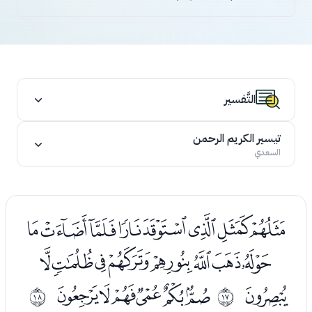
التَّفسير
تيسير الكريم الرحمن
السعدي
ﭑﭒﭓﭔﭕﭖﭗﭘ
ﭙﭚﭛﭜﭝﭞﭟﭠ
ﭡ
ﭣﭤﭥﭦﭧﭨ
ﰐ
ﰑ