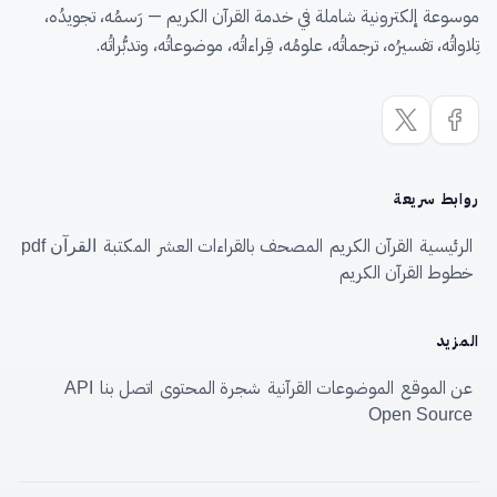
موسوعة إلكترونية شاملة في خدمة القرآن الكريم — رَسمُه، تجويدُه،
تِلاواتُه، تفسيرُه، ترجماتُه، علومُه، قِراءاتُه، موضوعاتُه، وتدبُّراتُه.
روابط سريعة
الرئيسية
القرآن الكريم
المصحف بالقراءات العشر
المكتبة
القرآن pdf
خطوط القرآن الكريم
المزيد
عن الموقع
الموضوعات القرآنية
شجرة المحتوى
اتصل بنا
API
Open Source