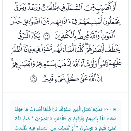
ﭪﭫﭬﭭﭮﭯﭰﭱ
ﭲﭳﭴﭵﭶﭷﭸ
ﭹﭺﭻﭼﭽ
ﭿﮀ
ﰒ
ﮁﮂﮃﮄﮅﮆﮇﮈﮉﮊ
ﮋﮌﮍﮎﮏﮐﮑﮒﮓﮔ
ﮕﮖﮗﮘﮙﮚ
ﰓ
١٧ - ٢٠
مَثَلُهُمْ كَمَثَلِ الَّذِي اسْتَوْقَدَ نَارًا فَلَمَّا أَضَاءَتْ مَا حَوْلَهُ
ذَهَبَ اللَّهُ بِنُورِهِمْ وَتَرَكَهُمْ فِي ظُلُمَاتٍ لا يُبْصِرُونَ * صُمٌّ بُكْمٌ
عُمْيٌ فَهُمْ لا يَرْجِعُونَ * أَوْ كَصَيِّبٍ مِنَ السَّمَاءِ فِيهِ ظُلُمَاتٌ