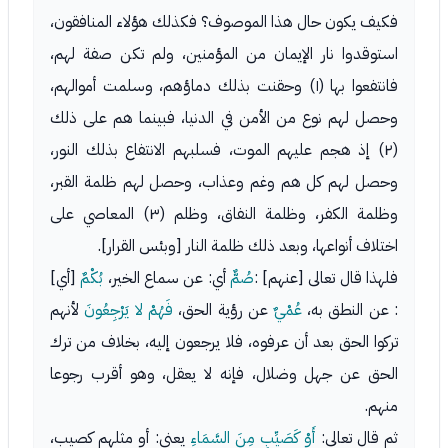
فكيف يكون حال هذا الموصوف؟ فكذلك هؤلاء المنافقون،
استوقدوا نار الإيمان من المؤمنين، ولم تكن صفة لهم،
فانتفعوا بها (١) وحقنت بذلك دماؤهم، وسلمت أموالهم،
وحصل لهم نوع من الأمن في الدنيا، فبينما هم على ذلك
(٢) إذ هجم عليهم الموت، فسلبهم الانتفاع بذلك النور،
وحصل لهم كل هم وغم وعذاب، وحصل لهم ظلمة القبر،
وظلمة الكفر، وظلمة النفاق، وظلم (٣) المعاصي على
اختلاف أنواعها، وبعد ذلك ظلمة النار [وبئس القرار].
فلهذا قال تعالى [عنهم] :
صُمٌّ
أي: عن سماع الخير،
بُكْمٌ
[أي]
: عن النطق به،
عُمْيٌ
عن رؤية الحق،
فَهُمْ لا يَرْجِعُونَ
لأنهم
تركوا الحق بعد أن عرفوه، فلا يرجعون إليه، بخلاف من ترك
الحق عن جهل وضلال، فإنه لا يعقل، وهو أقرب رجوعا
منهم.
ثم قال تعالى:
أَوْ كَصَيِّبٍ مِنَ السَّمَاءِ
يعني: أو مثلهم كصيب،