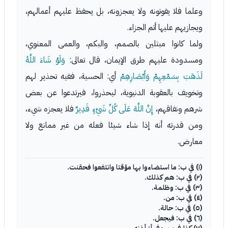
وعلما فلا يفوتونه ولا يعجزونه، بل يحفظ عليهم أعمالهم،
ويجازيهم عليها أتم الجزاء.
ولما كانوا مبتلين بالصمم، والبكم، والعمى المعنوي،
ومسدودة عليهم طرق الإيمان، قال تعالى:
وَلَوْ شَاءَ اللَّهُ
لَذَهَبَ بِسَمْعِهِمْ وَأَبْصَارِهِمْ
أي: الحسية، ففيه تحذير لهم
وتخويف بالعقوبة الدنيوية، ليحذروا، فيرتدعوا عن بعض
شرهم ونفاقهم،
إِنَّ اللَّهَ عَلَى كُلِّ شَيْءٍ قَدِيرٌ
فلا يعجزه شيء،
ومن قدرته أنه إذا شاء شيئا فعله من غير ممانع ولا
معارض.
(١) في ب: ما استضاءوا بها مؤقتا وانتفعوا فحقنت.
(٢) في ب: هم كذلك.
(٣) في ب: وظلمة.
(٤) في ب: من.
(٥) في ب: حالة.
(٦) في ب: فيجعل.