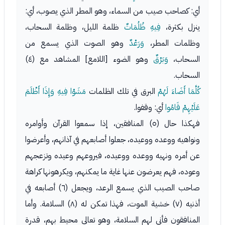
أي: كصاحب صيب من السماء، وهو المطر الذي يصوب، أي:
ينزل بكثرة،
فِيهِ ظُلُمَاتٌ
ظلمة الليل، وظلمة السحاب،
وظلمات المطر،
وَرَعْدٌ
وهو الصوت الذي يسمع من
السحاب،
وَبَرْقٌ
وهو الضوء [اللامع] المشاهد مع (٤)
السحاب.
كُلَّمَا أَضَاءَ لَهُمْ
البرق في تلك الظلمات
مَشَوْا فِيهِ وَإِذَا أَظْلَمَ
عَلَيْهِمْ قَامُوا
أي: وقفوا.
فهكذا حال (٥) المنافقين، إذا سمعوا القرآن وأوامره
ونواهيه ووعده ووعيده، جعلوا أصابعهم في آذانهم، وأعرضوا
عن أمره ونهيه ووعده ووعيده، فيروعهم وعيده وتزعجهم
وعوده، فهم يعرضون عنها غاية ما يمكنهم، ويكرهونها كراهة
صاحب الصيب الذي يسمع الرعد، ويجعل (٦) أصابعه في
أذنيه (٧) خشية الموت، فهذا تمكن له (٨) السلامة. وأما
المنافقون فأنى لهم السلامة، وهو تعالى محيط بهم، قدرة