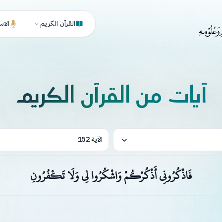
القرآن الكريم
الاس
آيات من القرآن الكريم
الآية 152
فَاذْكُرُونِي أَذْكُرْكُمْ وَاشْكُرُوا لِي وَلَا تَكْفُرُونِ