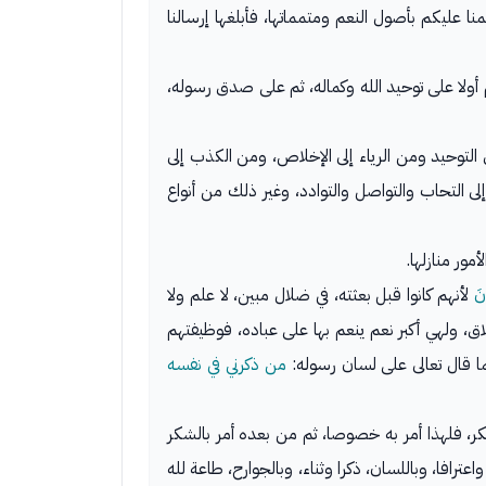
نا عليكم بأصول النعم ومتمماتها، فأبلغها إرسالنا
م أولا على توحيد الله وكماله، ثم على صدق رسوله،
 التوحيد ومن الرياء إلى الإخلاص، ومن الكذب إلى
ى التحاب والتواصل والتوادد، وغير ذلك من أنواع
مور منازلها.
نَ
لأنهم كانوا قبل بعثته، في ضلال مبين، لا علم ولا
، ولهي أكبر نعم ينعم بها على عباده، فوظيفتهم
ا قال تعالى على لسان رسوله:
من ذكرني في نفسه
لشكر، فلهذا أمر به خصوصا، ثم من بعده أمر بالشكر
رافا، وباللسان، ذكرا وثناء، وبالجوارح، طاعة لله