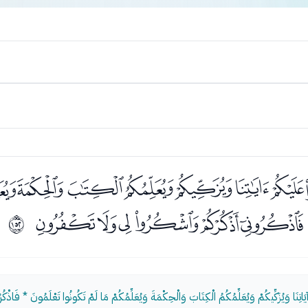
ﯛﯜﯝﯞﯟﯠﯡﯢ
ﯨﯩﯪﯫﯬﯭ
ﲗ
َاتِنَا وَيُزَكِّيكُمْ وَيُعَلِّمُكُمُ الْكِتَابَ وَالْحِكْمَةَ وَيُعَلِّمُكُمْ مَا لَمْ تَكُونُوا تَعْلَمُونَ * فَاذْك