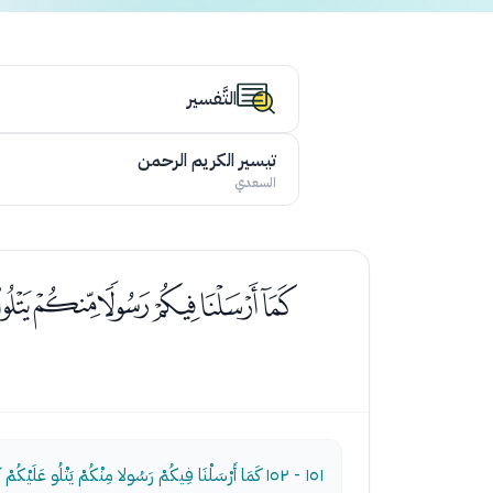
التَّفسير
تيسير الكريم الرحمن
السعدي
ﯖﯗﯘﯙﯚ
١٥١ - ١٥٢
كَمَا أَرْسَلْنَا فِيكُمْ رَسُولا مِنْكُمْ يَتْلُو عَلَيْكُمْ آي