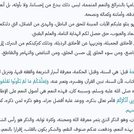
مامها بالشرائع والنعم المتممة، ليس ذلك ببدع من إحساننا، ولا بأوله، بل أنعم
قه، وأمانته وكماله ونصحه.
هو يتلو عليكم الآيات المبينة للحق من الباطل، والهدى من الضلال، التي دلتك
اد والغيوب، حتى حصل لكم الهداية التامة، والعلم اليقيني.
لأخلاق الجميلة، وتنزيهها عن الأخلاق الرذيلة، وذلك كتزكيتكم من الشرك، إلى
التواضع، ومن سوء الخلق إلى حسن الخلق، ومن التباغض والتهاجر والتقاطع، إل
مَةَ
قيل: هي السنة، وقيل: الحكمة، معرفة أسرار الشريعة والفقه فيها، وتنزيل الأ
تاب، لأن السنة، تبين القرآن وتفسره، وتعبر عنه،
وَيُعَلِّمُكُمْ مَا لَمْ تَكُونُوا تَعْلَمُو
 صلى الله عليه وسلم، وبسببه كان، فهذه النعم هي أصول النعم على الإطلاق
نِي أَذْكُرْكُمْ
فأمر تعالى بذكره، ووعد عليه أفضل جزاء، وهو ذكره لمن ذكره، كم
منهم
.
سان، وهو الذكر الذي يثمر معرفة الله ومحبته، وكثرة ثوابه، والذكر هو رأس ا
ذه النعم، ودفعت عنكم صنوف النقم، والشكر يكون بالقلب، إقرارا بالنعم، واعت