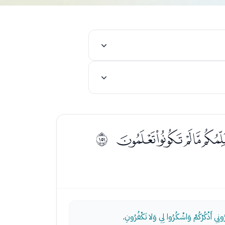
ﯣﯤﯥﯦ
ﲖ
ُرُونِي أَذْكُرْكُمْ وَاشْكُرُوا لِي وَلا تَكْفُرُونِ
.