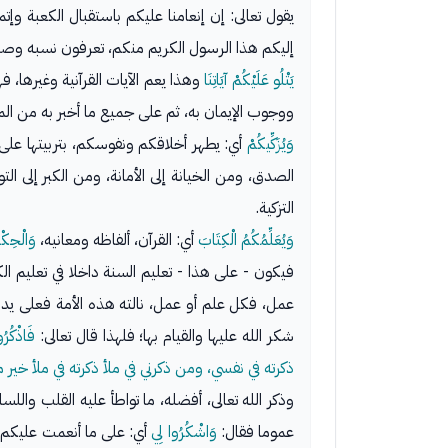
يقول تعالى: إن إنعامنا عليكم باستقبال الكعبة وإت
إليكم هذا الرسول الكريم منكم، تعرفون نسبه وصد
يَتْلُو عَلَيْكُمْ آيَاتِنَا
وهذا يعم الآيات القرآنية وغيرها، ف
ووجوب الإيمان به، ثم على جميع ما أخبر به من المع
وَيُزَكِّيكُمْ
أي: يطهر أخلاقكم ونفوسكم، بتربيتها على ا
الصدق، ومن الخيانة إلى الأمانة، ومن الكبر إلى 
التزكية.
وَيُعَلِّمُكُمُ الْكِتَابَ
أي: القرآن، ألفاظه ومعانيه،
وَالْحِكْ
فيكون - على هذا - تعليم السنة داخلا في تعليم الك
عمل، فكل علم أو عمل، نالته هذه الأمة فعلى يده
شكر الله عليها والقيام بها؛ فلهذا قال تعالى:
فَاذْكُرُو
ذكرته في نفسي، ومن ذكرني في ملأ ذكرته في ملأ خير 
وذكر الله تعالى، أفضله، ما تواطأ عليه القلب والل
عموما فقال:
وَاشْكُرُوا لِي
أي: على ما أنعمت عليكم به