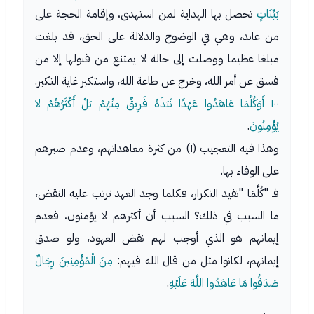
بَيِّنَاتٍ
تحصل بها الهداية لمن استهدى، وإقامة الحجة على
من عاند، وهي في الوضوح والدلالة على الحق، قد بلغت
مبلغا عظيما ووصلت إلى حالة لا يمتنع من قبولها إلا من
فسق عن أمر الله، وخرج عن طاعة الله، واستكبر غاية التكبر.
١٠٠
أَوَكُلَّمَا عَاهَدُوا عَهْدًا نَبَذَهُ فَرِيقٌ مِنْهُمْ بَلْ أَكْثَرُهُمْ لا
يُؤْمِنُونَ
.
وهذا فيه التعجيب (١) من كثرة معاهداتهم، وعدم صبرهم
على الوفاء بها.
فـ "كُلَّمَا "تفيد التكرار، فكلما وجد العهد ترتب عليه النقض،
ما السبب في ذلك؟ السبب أن أكثرهم لا يؤمنون، فعدم
إيمانهم هو الذي أوجب لهم نقض العهود، ولو صدق
إيمانهم، لكانوا مثل من قال الله فيهم:
مِنَ الْمُؤْمِنِينَ رِجَالٌ
صَدَقُوا مَا عَاهَدُوا اللَّهَ عَلَيْهِ
.