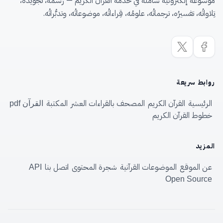
موسوعة إلكترونية شاملة في خدمة القرآن الكريم — رَسمُه، تجويدُه،
تِلاواتُه، تفسيرُه، ترجماتُه، علومُه، قِراءاتُه، موضوعاتُه، وتدبُّراتُه.
روابط سريعة
الرئيسية
القرآن الكريم
المصحف بالقراءات العشر
المكتبة
القرآن pdf
خطوط القرآن الكريم
المزيد
عن الموقع
الموضوعات القرآنية
شجرة المحتوى
اتصل بنا
API
Open Source