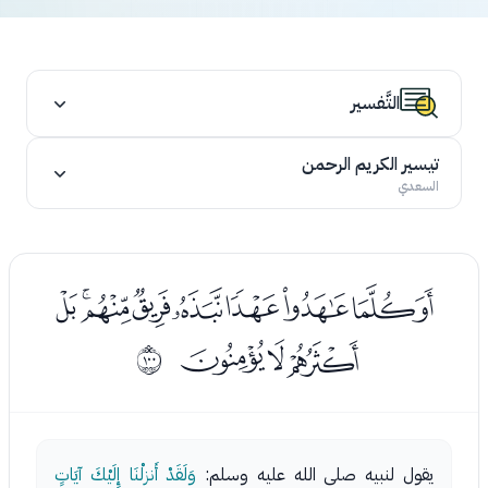
التَّفسير
تيسير الكريم الرحمن
السعدي
ﯗﯘﯙﯚﯛﯜﯝﯞ
ﯟﯠﯡ
ﱣ
يقول لنبيه صلى الله عليه وسلم:
وَلَقَدْ أَنزلْنَا إِلَيْكَ آيَاتٍ