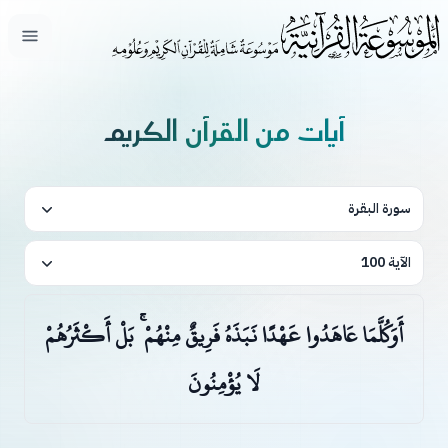
فتح ال
آيات من القرآن الكريم
سورة البقرة
الآية 100
أَوَكُلَّمَا عَاهَدُوا عَهْدًا نَبَذَهُ فَرِيقٌ مِنْهُمْ ۚ بَلْ أَكْثَرُهُمْ
لَا يُؤْمِنُونَ