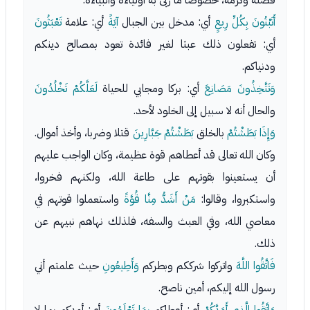
فضله وكرمه، خصوصا ما ربَّى به أولياءه وأنبياءه.
أَتَبْنُونَ بِكُلِّ رِيعٍ
أي: مدخل بين الجبال
آيَةً
أي: علامة
تَعْبَثُونَ
أي: تفعلون ذلك عبثا لغير فائدة تعود بمصالح دينكم
ودنياكم.
وَتَتَّخِذُونَ مَصَانِعَ
أي: بركا ومجابي للحياة
لَعَلَّكُمْ تَخْلُدُونَ
والحال أنه لا سبيل إلى الخلود لأحد.
وَإِذَا بَطَشْتُمْ
بالخلق
بَطَشْتُمْ جَبَّارِينَ
قتلا وضربا، وأخذ أموال.
وكان الله تعالى قد أعطاهم قوة عظيمة، وكان الواجب عليهم
أن يستعينوا بقوتهم على طاعة الله، ولكنهم فخروا،
واستكبروا، وقالوا:
مَنْ أَشَدُّ مِنَّا قُوَّةً
واستعملوا قوتهم في
معاصي الله، وفي العبث والسفه، فلذلك نهاهم نبيهم عن
ذلك.
فَاتَّقُوا اللَّهَ
واتركوا شرككم وبطركم
وَأَطِيعُونِ
حيث علمتم أني
رسول الله إليكم، أمين ناصح.