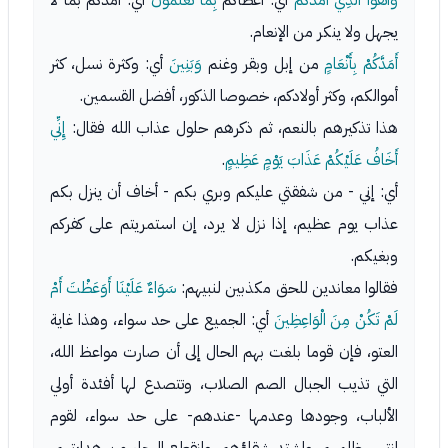
وَاتَّقُوا الَّذِي أَمَدَّكُمْ
أي: أعطاكم
بِمَا تَعْلَمُونَ
أي: أمدكم بما لا
يجهل ولا ينكر من الإنعام.
أَمَدَّكُمْ بِأَنْعَامٍ
من إبل وبقر وغنم
وَبَنِينَ
أي: وكثرة نسل، كثر
أموالكم، وكثر أولادكم، خصوصا الذكور، أفضل القسمين.
هذا تذكيرهم بالنعم، ثم ذكرهم حلول عذاب الله فقال:
إِنِّي
أَخَافُ عَلَيْكُمْ عَذَابَ يَوْمٍ عَظِيمٍ
.
أي: إني - من شفقتي عليكم وبري بكم - أخاف أن ينزل بكم
عذاب يوم عظيم، إذا نزل لا يرد، إن استمريتم على كفركم
وبغيكم.
فقالوا معاندين للحق مكذبين لنبيهم:
سَوَاءٌ عَلَيْنَا أَوَعَظْتَ أَمْ
لَمْ تَكُنْ مِنَ الْوَاعِظِينَ
أي: الجميع على حد سواء، وهذا غاية
العتو، فإن قوما بلغت بهم الحال إلى أن صارت مواعظ الله،
التي تذيب الجبال الصم الصلاب، وتتصدع لها أفئدة أولي
الألباب، وجودها وعدمها -عندهم- على حد سواء، لقوم