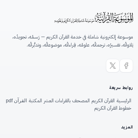
موسوعة إلكترونية شاملة في خدمة القرآن الكريم — رَسمُه، تجويدُه،
تِلاواتُه، تفسيرُه، ترجماتُه، علومُه، قِراءاتُه، موضوعاتُه، وتدبُّراتُه.
روابط سريعة
الرئيسية
القرآن الكريم
المصحف بالقراءات العشر
المكتبة
القرآن pdf
خطوط القرآن الكريم
المزيد