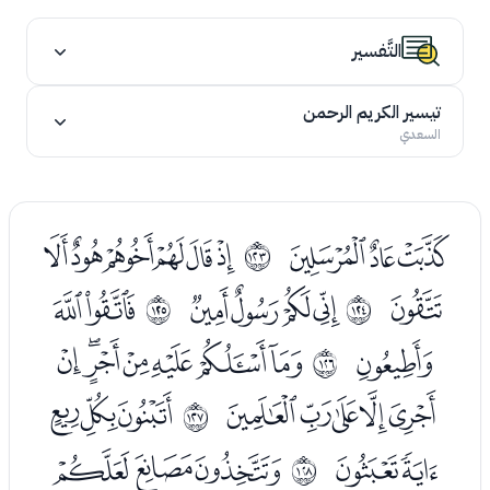
التَّفسير
تيسير الكريم الرحمن
السعدي
ﮡﮢﮣ
ﮥﮦﮧﮨﮩﮪ
ﱺ
ﮫ
ﮭﮮﮯﮰ
ﯓﯔ
ﱻ
ﱼ
ﯕ
ﯗﯘﯙﯚﯛﯜﯝ
ﱽ
ﯞﯟﯠﯡﯢ
ﯤﯥﯦ
ﱾ
ﯧﯨ
ﯪﯫﯬ
ﱿ