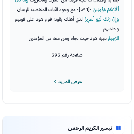
جاء به وبطلان ما عليه قومه من الشرك والجبروت
وَمَا كَانَ
أَكْثَرُهُمْ مُؤْمِنِينَ
-[٥٩٦]- مع وجود الآيات المقتضية للإيمان
وَإِنَّ رَبَّكَ لَهُوَ الْعَزِيزُ
الذي أهلك بقوته قوم هود على قوتهم
وبطشهم
الرَّحِيمُ
بنبيه هود حيث نجاه ومن معه من المؤمنين
صفحة رقم 595
عرض المزيد
تيسير الكريم الرحمن