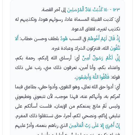
١٢٣ - ١٤٠
كَذَّبَتْ عَادٌ الْمُرْسَلِينَ
إلى آخر القصة.
أي: كذبت القبيلة المسماة عادا، رسولهم هودا، وتكذيبهم له
تكذيب لغيره، لاتفاق الدعوة.
إِذْ قَالَ لَهُمْ أَخُوهُمْ
في النسب
هُودُ
بلطف وحسن خطاب:
أَلا
تَتَّقُونَ
الله، فتتركون الشرك وعبادة غيره.
إِنِّي لَكُمْ رَسُولٌ أَمِينٌ
أي: أرسلني الله إليكم، رحمة بكم،
واعتناء بكم، وأنا أمين، تعرفون ذلك مني، رتب على ذلك
قوله:
فَاتَّقُوا اللَّهَ وَأَطِيعُونِ
.
أي: أدوا حق الله تعالى، وهو التقوى، وأدوا حقي، بطاعتي فيما
آمركم به، وأنهاكم عنه، فهذا موجب، لأن تتبعوني وتطيعوني
وليس ثَمَّ مانع يمنعكم من الإيمان، فلست أسألكم على
تبليغي إياكم، ونصحي لكم، أجرا، حتى تستثقلوا ذلك المغرم.
إِنْ أَجْرِيَ إِلا عَلَى رَبِّ الْعَالَمِينَ
الذي رباهم بنعمه، وأدرَّ عليهم