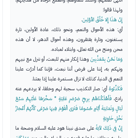
انتهى ظلمهم، واشتد شقاؤهم، وانقطع الرجاء من هدايتهم،
ولهذا قالوا:
إِنْ هَذَا إِلا خُلُقُ الأوَّلِينَ
.
أي: هذه الأحوال والنعم، ونحو ذلك، عادة الأولين، تارة
يستغنون، وتارة يفتقرون، وهذه أحوال الدهر، لا أن هذه
محن ومنح من الله تعالى، وابتلاء لعباده.
وَمَا نَحْنُ بِمُعَذَّبِينَ
وهذا إنكار منهم للبعث، أو تنزل مع نبيهم
وتهكم به، إننا على فرض أننا نبعث، فإننا كما أدرَّت علينا
النعم في الدنيا، كذلك لا تزال مستمرة علينا إذا بعثنا.
فَكَذَّبُوهُ
أي: صار التكذيب سجية لهم وخلقا، لا يردعهم عنه
رادع،
فَأَهْلَكْنَاهُمْ
بِرِيحٍ صَرْصَرٍ عَاتِيَةٍ * سَخَّرَهَا عَلَيْهِمْ سَبْعَ
لَيَالٍ وَثَمَانِيَةَ أَيَّامٍ حُسُومًا فَتَرَى الْقَوْمَ فِيهَا صَرْعَى كَأَنَّهُمْ أَعْجَازُ
نَخْلٍ خَاوِيَةٍ
إِنَّ فِي ذَلِكَ لآيَةً
على صدق نبينا هود عليه السلام وصحة ما