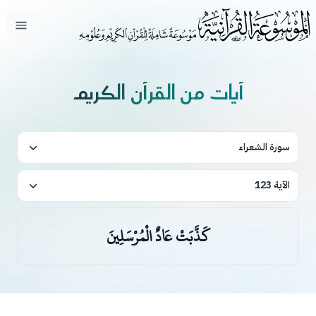
فتح ال
آيات من القرآن الكريم
سورة الشعراء
الآية 123
كَذَّبَتْ عَادٌ الْمُرْسَلِينَ