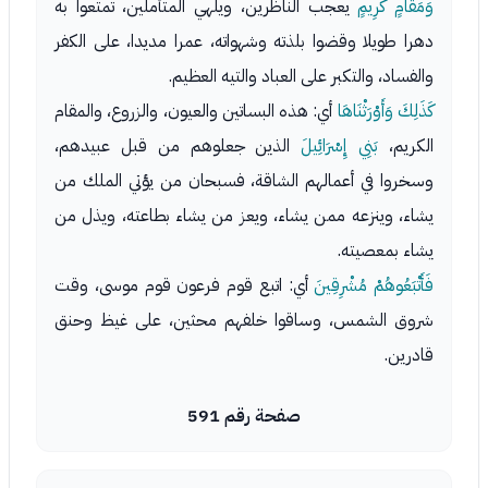
وَمَقَامٍ كَرِيمٍ
يعجب الناظرين، ويلهي المتأملين، تمتعوا به
دهرا طويلا وقضوا بلذته وشهواته، عمرا مديدا، على الكفر
والفساد، والتكبر على العباد والتيه العظيم.
كَذَلِكَ وَأَوْرَثْنَاهَا
أي: هذه البساتين والعيون، والزروع، والمقام
الكريم،
بَنِي إِسْرَائِيلَ
الذين جعلوهم من قبل عبيدهم،
وسخروا في أعمالهم الشاقة، فسبحان من يؤتي الملك من
يشاء، وينزعه ممن يشاء، ويعز من يشاء بطاعته، ويذل من
يشاء بمعصيته.
فَأَتْبَعُوهُمْ مُشْرِقِينَ
أي: اتبع قوم فرعون قوم موسى، وقت
شروق الشمس، وساقوا خلفهم محثين، على غيظ وحنق
قادرين.
صفحة رقم 591