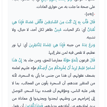
على صحة ما جئت به، من خوارق العادات.
[٥٩١]-
-
قَالَ فَأْتِ بِهِ إِنْ كُنْتَ مِنَ الصَّادِقِينَ فَأَلْقَى عَصَاهُ فَإِذَا هِيَ
ثُعْبَانٌ
أي: ذكر الحيات،
مُبِينٌ
ظاهر لكل أحد، لا خيال، ولا
تشبيه.
وَنزعَ يَدَهُ
من جيبه
فَإِذَا هِيَ بَيْضَاءُ لِلنَّاظِرِينَ
أي: لها نور
عظيم، لا نقص فيه لمن نظر إليها.
قَالَ
فرعون
لِلْمَلإ حَوْلَهُ
معارضا للحق، ومن جاء به:
إِنَّ هَذَا
لَسَاحِرٌ عَلِيمٌ يُرِيدُ أَنْ يُخْرِجَكُمْ مِنْ أَرْضِكُمْ
موَّه عليهم لعلمه
بضعف عقولهم، أن هذا من جنس ما يأتي به السحرة، لأنه
من المتقرر عندهم، أن السحرة يأتون من العجائب، بما لا
يقدر عليه الناس، وخوَّفهم أن قصده بهذا السحر، التوصل
إلى إخراجهم من وطنهم، ليجدوا ويجتهدوا في معاداة من
يريد إجلاءهم عن أولادهم وديارهم،
فَمَاذَا تَأْمُرُونَ
أن نفعل