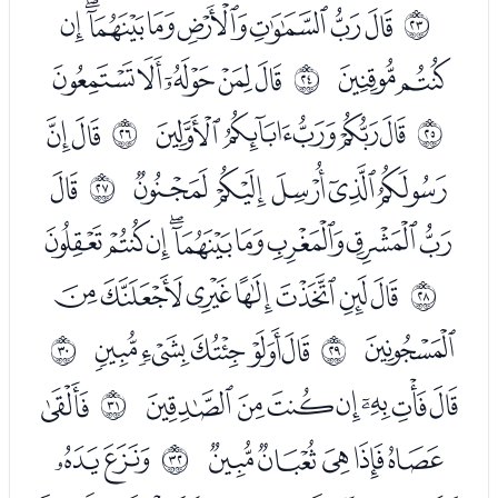
ﭳﭴﭵﭶﭷﭸﭹﭺ
ﰖ
ﭻﭼ
ﭾﭿﮀﮁﮂ
ﰗ
ﮄﮅﮆﮇﮈ
ﮊﮋ
ﰘ
ﰙ
ﮌﮍﮎﮏﮐ
ﮒ
ﰚ
ﮓﮔﮕﮖﮗﮘﮙﮚﮛ
ﮝﮞﮟﮠﮡﮢﮣ
ﰛ
ﮤ
ﮦﮧﮨﮩﮪ
ﰜ
ﰝ
ﮬﮭﮮﮯﮰﮱﯓ
ﯕ
ﰞ
ﯖﯗﯘﯙﯚ
ﯜﯝ
ﰟ