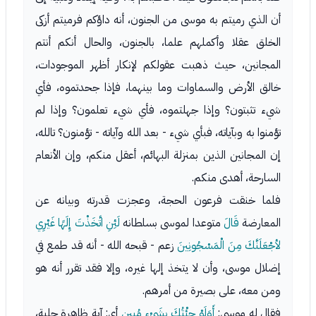
أن الذي رميتم به موسى من الجنون، أنه داؤكم فرميتم أزكى
الخلق عقلا وأكملهم علما، بالجنون، والحال أنكم أنتم
المجانين، حيث ذهبت عقولكم لإنكار أظهر الموجودات،
خالق الأرض والسماوات وما بينهما، فإذا جحدتموه، فأي
شيء تثبتون؟ وإذا جهلتموه، فأي شيء تعلمون؟ وإذا لم
تؤمنوا به وبآياته، فبأي شيء - بعد الله وآياته - تؤمنون؟ تالله،
إن المجانين الذين بمنزلة البهائم، أعقل منكم، وإن الأنعام
السارحة، أهدى منكم.
فلما خنقت فرعون الحجة، وعجزت قدرته وبيانه عن
المعارضة
قَالَ
متوعدا لموسى بسلطانه
لَئِنِ اتَّخَذْتَ إِلَهًا غَيْرِي
لأجْعَلَنَّكَ مِنَ الْمَسْجُونِينَ
زعم - قبحه الله - أنه قد طمع في
إضلال موسى، وأن لا يتخذ إلها غيره، وإلا فقد تقرر أنه هو
ومن معه، على بصيرة من أمرهم.
فقال له موسى:
أَوَلَوْ جِئْتُكَ بِشَيْءٍ مُبِينٍ
أي: آية ظاهرة جلية،