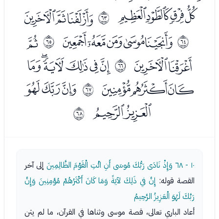
ﭬﭭﭮﭯ
ﭱﭲﭳ
ﰾ
ﭵﭶﭷﭸﭹ
ﭻ
ﰿ
ﱀ
ﭼﭽ
ﭿﮀﮁﮂﮃﮄ
ﱁ
ﮅﮆﮇ
ﮉﮊﮋ
ﱂ
ﮌﮍ
ﱃ
١٠ - ٦٨
وَإِذْ نَادَى رَبُّكَ مُوسَى أَنِ ائْتِ الْقَوْمَ الظَّالِمِينَ
إلى آخر
القصة قوله:
إِنَّ في ذَلِكَ لآيَةً وَمَا كَانَ أَكْثَرُهُمْ مُؤمِنِينَ وَإِنَّ
رَبَّكَ لَهُوَ الْعَزِيزُ الرَّحِيمُ
أعاد الباري تعالى، قصة موسى وثناها في القرآن، ما لم يثن