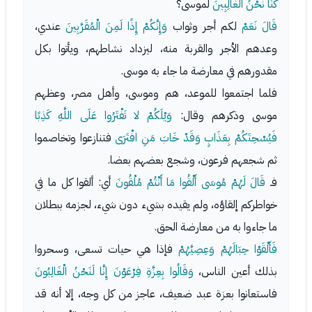
كُنَّا نَحْنُ الْغَالِبِينَ
لموسى؟
قَالَ نَعَمْ
لكم أجر وثواب
وَإِنَّكُمْ إِذًا لَمِنَ الْمُقَرَّبِينَ
عندي،
وعدهم الأجر والقربة منه، ليزداد نشاطهم، ويأتوا بكل
مقدورهم في معارضة ما جاء به موسى.
فلما اجتمعوا للموعد، هم وموسى، وأهل مصر، وعظهم
موسى وذكرهم وقال:
وَيْلَكُمْ لا تَفْتَرُوا عَلَى اللَّهِ كَذِبًا
فَيُسْحِتَكُمْ بِعَذَابٍ وَقَدْ خَابَ مَنِ افْتَرَى
فتنازعوا وتخاصموا
ثم شجعهم فرعون، وشجع بعضهم بعضا.
فـ
قَالَ لَهُمْ مُوسَى أَلْقُوا مَا أَنْتُمْ مُلْقُونَ
أي: ألقوا كل ما في
خواطركم إلقاؤه، ولم يقيده بشيء دون شيء، لجزمه ببطلان
ما جاءوا به من معارضة الحق.
فَأَلْقَوْا حِبَالَهُمْ وَعِصِيَّهُمْ
فإذا هي حيات تسعى، وسحروا
بذلك أعين الناس،
وَقَالُوا بِعِزَّةِ فِرْعَوْنَ إِنَّا لَنَحْنُ الْغَالِبُونَ
فاستعانوا بعزة عبد ضعيف، عاجز من كل وجه، إلا أنه قد