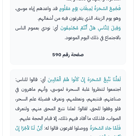
فَجُمِعَ السَّحَرَةُ لِمِيقَاتِ يَوْمٍ مَعْلُومٍ
قد واعدهم إياه موسى،
وهو يوم الزينة، الذي يتفرغون فيه من أشغالهم.
وَقِيلَ لِلنَّاسِ هَلْ أَنْتُمْ مُجْتَمِعُونَ
أي: نودي بعموم الناس
بالاجتماع في ذلك اليوم الموعود.
صفحة رقم 590
لَعَلَّنَا نَتَّبِعُ السَّحَرَةَ إِنْ كَانُوا هُمُ الْغَالِبِينَ
أي: قالوا للناس:
اجتمعوا لتنظروا غلبة السحرة لموسى، وأنهم ماهرون في
صناعتهم، فنتبعهم، ونعظمهم، ونعرف فضيلة علم السحر،
فلو وفقوا للحق، لقالوا: لعلنا نتبع المحق منهم، ولنعرف
الصواب، فلذلك ما أفاد فيهم ذلك، إلا قيام الحجة عليهم.
فَلَمَّا جَاءَ السَّحَرَةُ
ووصلوا لفرعون قالوا له:
أَئِنَّ لَنَا لأجْرًا إِنْ