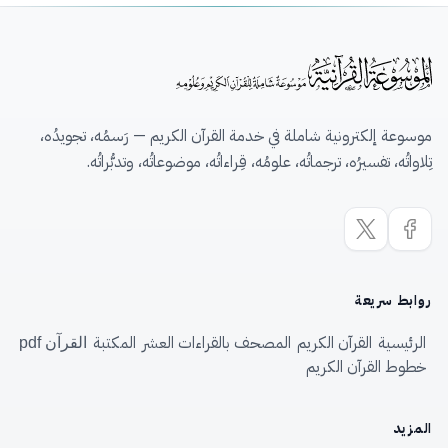
موسوعة إلكترونية شاملة في خدمة القرآن الكريم — رَسمُه، تجويدُه،
تِلاواتُه، تفسيرُه، ترجماتُه، علومُه، قِراءاتُه، موضوعاتُه، وتدبُّراتُه.
روابط سريعة
الرئيسية
القرآن الكريم
المصحف بالقراءات العشر
المكتبة
القرآن pdf
خطوط القرآن الكريم
المزيد