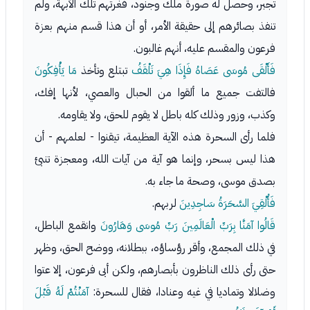
تجبر، وحصل له صورة ملك وجنود، فغرتهم تلك الأبهة، ولم
تنفذ بصائرهم إلى حقيقة الأمر، أو أن هذا قسم منهم بعزة
فرعون والمقسم عليه، أنهم غالبون.
فَأَلْقَى مُوسَى عَصَاهُ فَإِذَا هِيَ تَلْقَفُ
تبتلع وتأخذ
مَا يَأْفِكُونَ
فالتفت جميع ما ألقوا من الحبال والعصي، لأنها إفك،
وكذب، وزور وذلك كله باطل لا يقوم للحق، ولا يقاومه.
فلما رأى السحرة هذه الآية العظيمة، تيقنوا - لعلمهم - أن
هذا ليس بسحر، وإنما هو آية من آيات الله، ومعجزة تنبئ
بصدق موسى، وصحة ما جاء به.
فَأُلْقِيَ السَّحَرَةُ سَاجِدِينَ
لربهم.
قَالُوا آمَنَّا بِرَبِّ الْعَالَمِينَ رَبِّ مُوسَى وَهَارُونَ
وانقمع الباطل،
في ذلك المجمع، وأقر رؤساؤه، ببطلانه، ووضح الحق، وظهر
حتى رأى ذلك الناظرون بأبصارهم، ولكن أبى فرعون، إلا عتوا
وضلالا وتماديا في غيه وعنادا، فقال للسحرة:
آمَنْتُمْ لَهُ قَبْلَ