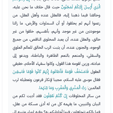
الَّذِي أُرْسِلَ إِلَيْكُمْ لَمَجْنُونٌ
حيث قال خلاف ما نحن عليه،
وخالفنا فيما ذهبنا إليه، فالعقل عنده وأهل العقل، من
زعموا أنهم لم يخلقوا، أو أن السماوات والأرض، ما زالتا
موجودتين من غير موجد وأنهم، بأنفسهم، خلقوا من غير
خالق، والعقل عنده، أن يعبد المخلوق الناقص، من جميع
الوجوه، والجنون عنده، أن يثبت الرب الخالق للعالم العلوي
والسفلي، والمنعم بالنعم الظاهرة والباطنة، ويدعو إلى
عبادته، وزين لقومه هذا القول، وكانوا سفهاء الأحلام، خفيفي
العقول
فَاسْتَخَفَّ قَوْمَهُ فَأَطَاعُوهُ إِنَّهُمْ كَانُوا قَوْمًا فَاسِقِينَ
فقال موسى عليه السلام، مجيبا لإنكار فرعون وتعطيله لرب
العالمين:
رَبُّ الْمَشْرِقِ وَالْمَغْرِبِ وَمَا بَيْنَهُمَا
.
من سائر المخلوقات
إِنْ كُنْتُمْ تَعْقِلُونَ
فقد أديت لكم من
البيان والتبيين، ما يفهمه كل من له أدنى مسكة من عقل،
فما بالكم تتجاهلون فيما أخاطبكم به؟ وفيه إيماء وتنبيه إلى