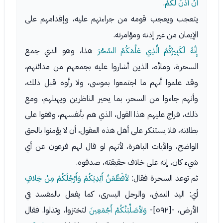
أَنْ آذَنَ لَكُمْ
.
يتعجب ويعجب قومه من جراءتهم عليه، وإقدامهم على
الإيمان من غير إذنه ومؤامرته.
إِنَّهُ لَكَبِيرُكُمُ الَّذِي عَلَّمَكُمُ السِّحْرَ
هذا، وهو الذي جمع
السحرة، وملأه، الذين أشاروا عليه بجمعهم من مدائنهم،
وقد علموا أنهم ما اجتمعوا بموسى، ولا رأوه قبل ذلك،
وأنهم جاءوا من السحر، بما يحير الناظرين ويهيلهم، ومع
ذلك، فراج عليهم هذا القول، الذي هم بأنفسهم، وقفوا على
بطلانه، فلا يستنكر على أهل هذه العقول، أن لا يؤمنوا بالحق
الواضح، والآيات الباهرة، لأنهم لو قال لهم فرعون عن أي
شيء كان، إنه على خلاف حقيقته، صدقوه.
ثم توعد السحرة فقال:
لأقَطِّعَنَّ أَيْدِيَكُمْ وَأَرْجُلَكُمْ مِنْ خِلافٍ
أي: اليد اليمنى، والرجل اليسرى، كما يفعل بالمفسد في
الأرض، -[٥٩٢]-
وَلأصَلِّبَنَّكُمْ أَجْمَعِينَ
لتختزوا، وتذلوا. فقال