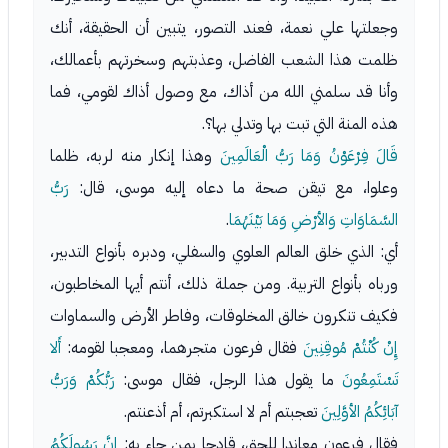
وجعلتها علي نعمة، فعند التصور، يتبين أن الحقيقة، أنك
ظلمت هذا الشعب الفاضل، وعذبتهم وسخرتهم بأعمالك،
وأنا قد سلمني الله من أذاك، مع وصول أذاك لقومي، فما
هذه المنة التي تبت بها وتدلي بها؟.
قَالَ فِرْعَوْنُ وَمَا رَبُّ الْعَالَمِينَ
وهذا إنكار منه لربه، ظلما
وعلوا، مع تيقن صحة ما دعاه إليه موسى، قال:
رَبُّ
السَّمَاوَاتِ وَالأرْضِ وَمَا بَيْنَهُمَا
.
أي: الذي خلق العالم العلوي والسفلي، ودبره بأنواع التدبير،
ورباه بأنواع التربية. ومن جملة ذلك، أنتم أيها المخاطبون،
فكيف تنكرون خالق المخلوقات، وفاطر الأرض والسماوات
إِنْ كُنْتُمْ مُوقِنِينَ
فقال فرعون متجرهما، ومعجبا لقومه:
أَلا
تَسْتَمِعُونَ
ما يقول هذا الرجل، فقال موسى:
رَبُّكُمْ وَرَبُّ
آبَائِكُمُ الأوَّلِينَ
تعجبتم أم لا استكبرتم، أم أذعنتم.
فقال فرعون معاندا للحق، قادحا بمن جاء به:
إِنَّ رَسُولَكُمُ