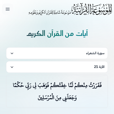
فتح ال
آيات من القرآن الكريم
سورة الشعراء
الآية 21
فَفَرَرْتُ مِنْكُمْ لَمَّا خِفْتُكُمْ فَوَهَبَ لِي رَبِّي حُكْمًا
وَجَعَلَنِي مِنَ الْمُرْسَلِينَ