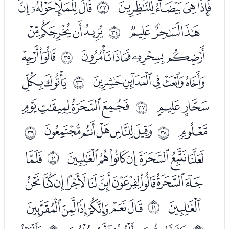
ﯞﯟﯠﯡ
ﯣﯤﯥﯦ
ﰠ
ﯧﯨﯩ
ﯫﯬﯭﯮ
ﰡ
ﯯﯰﯱﯲ
ﯴﯵ
ﰢ
ﯶﯷﯸﯹﯺ
ﯼﯽ
ﰣ
ﯾﯿ
ﰁﰂﰃﰄ
ﰤ
ﰅ
ﰇﰈﰉﰊﰋ
ﰥ
ﰦ
ﭑﭒﭓﭔﭕﭖﭗ
ﭙ
ﰧ
ﭚﭛﭜﭝﭞﭟﭠﭡﭢﭣ
ﭤ
ﭦﭧﭨﭩﭪﭫ
ﰨ