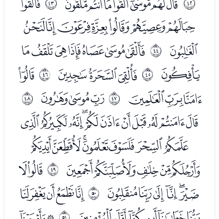
ﭭﭮﭯﭰﭱﭲﭳ
ﭵ
ﰩ
ﰪ
ﭶﭷﭸﭹﭺﭻﭼ
ﭽ
ﭿﮀﮁﮂﮃﮄﮅ
ﰫ
ﮆ
ﮈﮉﮊ
ﮌ
ﰬ
ﰭ
ﮍﮎﮏ
ﮑﮒﮓ
ﰮ
ﰯ
ﮕﮖﮗﮘﮙﮚﮛﮜﮝﮞﮟ
ﮠﮡﮢﮣﮤﮥﮦ
ﮧﮨﮩﮪﮫ
ﮭﮮ
ﰰ
ﮯﮰﮱﯓﯔﯕ
ﯗﯘﯙﯚﯛ
ﰱ
ﯜﯝﯞﯟﯠﯡ
ﯣﯤ
ﰲ