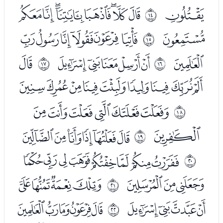
ﯡ
ﯣﯤﯥﯦﯧﯨﯩﯪ
ﰍ
ﯫ
ﯭﯮﯯﯰﯱﯲ
ﰎ
ﯳ
ﯵﯶﯷﯸﯹ
ﯻ
ﰏ
ﰐ
ﯼﯽﯾﯿﰀﰁﰂﰃﰄ
ﰆﰇﰈﰉﰊﰋ
ﰑ
ﰌ
ﭑﭒﭓﭔﭕﭖ
ﰒ
ﭘﭙﭚﭛﭜﭝﭞﭟ
ﰓ
ﭠﭡﭢ
ﭤﭥﭦﭧ
ﰔ
ﭨﭩﭪﭫ
ﭭﭮﭯﭰﭱ
ﰕ