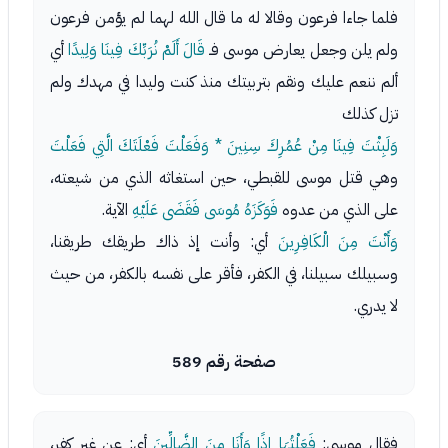
فلما جاءا فرعون وقالا له ما قال الله لهما لم يؤمن فرعون
ولم يلن وجعل يعارض موسى فـ
قَالَ أَلَمْ نُرَبِّكَ فِينَا وَلِيدًا
أي
ألم ننعم عليك ونقم بتربيتك منذ كنت وليدا في مهدك ولم
تزل كذلك
وَلَبِثْتَ فِينَا مِنْ عُمُرِكَ سِنِينَ * وَفَعَلْتَ فَعْلَتَكَ الَّتِي فَعَلْتَ
وهي قتل موسى للقبطي، حين استغاثه الذي من شيعته،
على الذي من عدوه
فَوَكَزَهُ مُوسَى فَقَضَى عَلَيْهِ
الآية.
وَأَنْتَ مِنَ الْكَافِرِينَ
أي: وأنت إذ ذاك طريقك طريقنا،
وسبيلك سبيلنا، في الكفر، فأقر على نفسه بالكفر، من حيث
لا يدري.
صفحة رقم 589
فقال موسى:
فَعَلْتُهَا إِذًا وَأَنَا مِنَ الضَّالِّينَ
أي: عن غير كفر،