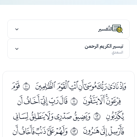
التَّفسير
تيسير الكريم الرحمن
السعدي
ﮜﮝﮞﮟﮠﮡﮢﮣ
ﮥ
ﰉ
ﮦﮧﮨﮩ
ﮫﮬﮭﮮﮯ
ﰊ
ﮰ
ﯓﯔﯕﯖﯗ
ﰋ
ﯘﯙﯚ
ﯜﯝﯞﯟﯠ
ﰌ