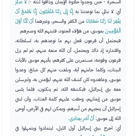
السحرة - حين وجدوا حلاوة الإيمان وذاقوا لذته -:
لا ضَيْرَ
أي: لا نبالي بما توعدتنا به
إِنَّا إِلَى رَبِّنَا مُنْقَلِبُونَ إِنَّا نَطْمَعُ أَنْ
يَغْفِرَ لَنَا رَبُّنَا خَطَايَانَا
من الكفر والسحر، وغيرهما
أَنْ كُنَّا أَوَّلَ
الْمُؤْمِنِينَ
بموسى، من هؤلاء الجنود، فثبتهم الله وصبرهم.
فيحتمل أن فرعون فعل بهم ما توعدهم به، لسلطانه،
واقتداره إذ ذاك ويحتمل، أن الله منعه منهم، ثم لم يزل
فرعون وقومه، مستمرين على كفرهم، يأتيهم موسى بالآيات
البينات، وكلما جاءتهم آية، وبلغت منهم كل مبلغ، وعدوا
موسى، وعاهدوه لئن كشف الله عنهم، ليؤمنن به، وليرسلن
معه بني إسرائيل، فيكشفه الله، ثم ينكثون، فلما يئس
موسى من إيمانهم، وحقت عليهم كلمة العذاب، وآن لبني
إسرائيل أن ينجيهم من أسرهم، ويمكن لهم في الأرض، أوحى
الله إلى موسى:
أَنْ أَسْرِ بِعِبَادِي
.
أي: اخرج ببني إسرائيل أول الليل، ليتمادوا ويتمهلوا في