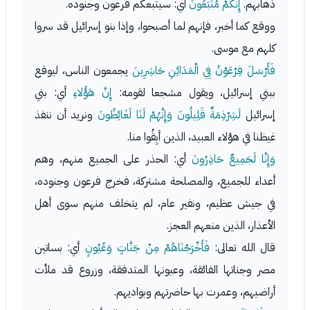
ذهابهم.
إِنَّكُمْ مُتَّبَعُونَ
أي: سيتبعكم فرعون وجنوده.
ووقع كما أخبر، فإنهم لما أصبحوا، وإذا بنو إسرائيل قد سروا
كلهم مع موسى.
فَأَرْسَلَ فِرْعَوْنُ فِي الْمَدَائِنِ حَاشِرِينَ
يجمعون الناس، ليوقع
ببني إسرائيل، ويقول مشجعا لقومه:
إِنَّ هَؤُلاءِ
أي: بني
إسرائيل
لَشِرْذِمَةٌ قَلِيلُونَ وَإِنَّهُمْ لَنَا لَغَائِظُونَ
ونريد أن ننفذ
غيظنا في هؤلاء العبيد، الذين أبِقُوا منا.
وَإِنَّا لَجَمِيعٌ حَاذِرُونَ
أي: الحذر على الجميع منهم، وهم
أعداء للجميع، والمصلحة مشتركة، فخرج فرعون وجنوده،
في جيش عظيم، ونفير عام، لم يتخلف منهم سوى أهل
الأعذار، الذين منعهم العجز.
قال الله تعالى:
فَأَخْرَجْنَاهُمْ مِنْ جَنَّاتٍ وَعُيُونٍ
أي: بساتين
مصر وجناتها الفائقة، وعيونها المتدفقة، وزروع قد ملأت
أراضيهم، وعمرت بها حاضرتهم وبواديهم.