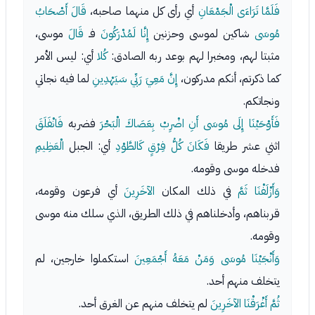
فَلَمَّا تَرَاءَى الْجَمْعَانِ
أي رأى كل منهما صاحبه،
قَالَ أَصْحَابُ
مُوسَى
شاكين لموسى وحزنين
إِنَّا لَمُدْرَكُونَ
فـ
قَالَ
موسى،
مثبتا لهم، ومخبرا لهم بوعد ربه الصادق:
كُلا
أي: ليس الأمر
كما ذكرتم، أنكم مدركون،
إِنَّ مَعِيَ رَبِّي سَيَهْدِينِ
لما فيه نجاتي
ونجاتكم.
فَأَوْحَيْنَا إِلَى مُوسَى أَنِ اضْرِبْ بِعَصَاكَ الْبَحْرَ
فضربه
فَانْفَلَقَ
اثني عشر طريقا
فَكَانَ كُلُّ فِرْقٍ كَالطَّوْدِ
أي: الجبل
الْعَظِيمِ
فدخله موسى وقومه.
وَأَزْلَفْنَا ثَمَّ
في ذلك المكان
الآخَرِينَ
أي فرعون وقومه،
قربناهم، وأدخلناهم في ذلك الطريق، الذي سلك منه موسى
وقومه.
وَأَنْجَيْنَا مُوسَى وَمَنْ مَعَهُ أَجْمَعِينَ
استكملوا خارجين، لم
يتخلف منهم أحد.
ثُمَّ أَغْرَقْنَا الآخَرِينَ
لم يتخلف منهم عن الغرق أحد.