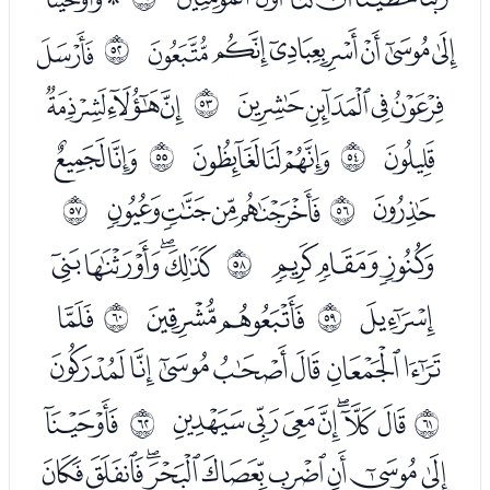
ﯥﯦﯧﯨﯩﯪﯫ
ﯭ
ﰳ
ﯮﯯﯰﯱ
ﯳﯴﯵ
ﰴ
ﯶ
ﯸﯹﯺ
ﯼﯽ
ﰵ
ﰶ
ﯾ
ﰀﰁﰂﰃ
ﰷ
ﰸ
ﰅﰆﰇ
ﰉﰊﰋﰌ
ﰹ
ﰍ
ﰏﰐ
ﭑ
ﰺ
ﰻ
ﭒﭓﭔﭕﭖﭗﭘ
ﭚﭛﭜﭝﭞﭟﭠ
ﭢ
ﰼ
ﰽ
ﭣﭤﭥﭦﭧﭨﭩﭪﭫ