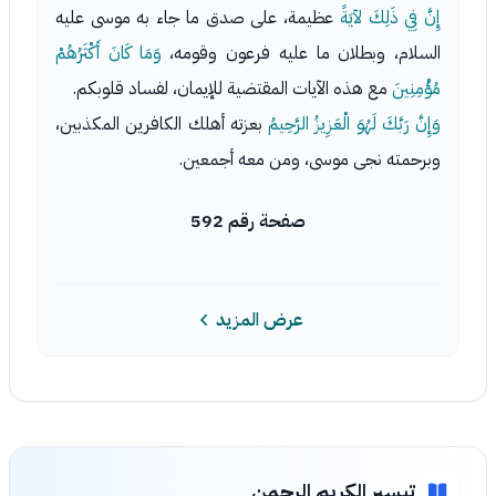
إِنَّ فِي ذَلِكَ لآيَةً
عظيمة، على صدق ما جاء به موسى عليه
السلام، وبطلان ما عليه فرعون وقومه،
وَمَا كَانَ أَكْثَرُهُمْ
مُؤْمِنِينَ
مع هذه الآيات المقتضية للإيمان، لفساد قلوبكم.
وَإِنَّ رَبَّكَ لَهُوَ الْعَزِيزُ الرَّحِيمُ
بعزته أهلك الكافرين المكذبين،
وبرحمته نجى موسى، ومن معه أجمعين.
صفحة رقم 592
عرض المزيد
تيسير الكريم الرحمن