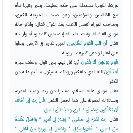
غيرها، لكونها مشتملة على حكم عظيمة، وعبر وفيها نبأه
مع الظالمين والمؤمنين، وهو صاحب الشريعة الكبرى،
وصاحب التوراة أفضل الكتب بعد القرآن فقال: واذكر حالة
موسى الفاضلة، وقت نداء الله إياه، حين كلمه ونبأه وأرسله
فقال:
أَنِ ائْتِ الْقَوْمَ الظَّالِمِينَ
الذين تكبروا في الأرض، وعلوا
على أهلها وادعى كبيرهم الربوبية.
قَوْمَ فِرْعَوْنَ أَلا يَتَّقُونَ
أي: قل لهم، بلين قول، ولطف عبارة
أَلا تَتَّقُونَ
الله الذي خلقكم ورزقكم، فتتركون ما أنتم عليه من
الكفر.
فقال موسى عليه السلام، معتذرا من ربه، ومبينا لعذره،
وسائلا له المعونة على هذا الحمل الثقيل:
قَالَ رَبِّ إِنِّي أَخَافُ
أَنْ يُكَذِّبُونِ وَيَضِيقُ صَدْرِي وَلا يَنْطَلِقُ لِسَانِي
.
فقال:
رَبِّ اشْرَحْ لِي صَدْرِي * وَيَسِّرْ لِي أَمْرِي * وَاحْلُلْ عُقْدَةً
مِنْ لِسَانِي * يَفْقَهُوا قَوْلِي * وَاجْعَلْ لِي وَزِيرًا مِنْ أَهْلِي *