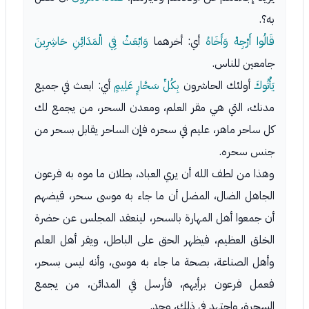
به؟.
قَالُوا أَرْجِهْ وَأَخَاهُ
أي: أخرهما
وَابْعَثْ فِي الْمَدَائِنِ حَاشِرِينَ
جامعين للناس.
يَأْتُوكَ
أولئك الحاشرون
بِكُلِّ سَحَّارٍ عَلِيمٍ
أي: ابعث في جميع
مدنك، التي هي مقر العلم، ومعدن السحر، من يجمع لك
كل ساحر ماهر، عليم في سحره فإن الساحر يقابل بسحر من
جنس سحره.
وهذا من لطف الله أن يري العباد، بطلان ما موه به فرعون
الجاهل الضال، المضل أن ما جاء به موسى سحر، قيضهم
أن جمعوا أهل المهارة بالسحر، لينعقد المجلس عن حضرة
الخلق العظيم، فيظهر الحق على الباطل، ويقر أهل العلم
وأهل الصناعة، بصحة ما جاء به موسى، وأنه ليس بسحر،
فعمل فرعون برأيهم، فأرسل في المدائن، من يجمع
السحرة، واجتهد في ذلك، وجد.