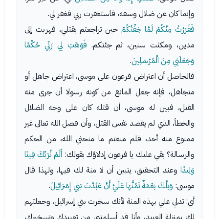
وإنما كان عن ضلال وسفه، فاستغفرت ربي فغفر لي.
فَفَرَرْتُ مِنْكُمْ لَمَّا خِفْتُكُمْ
حين تراجعتم بقتلي، فهربت إلى
مدين، ومكثت سنين، ثم جئتكم.
فَوَهَبَ لِي رَبِّي حُكْمًا
وَجَعَلَنِي مِنَ الْمُرْسَلِينَ
.
فالحاصل أن اعتراض فرعون على موسى، اعتراض جاهل أو
متجاهل، فإنه جعل المانع من كونه رسولا أن جرى منه
القتل، فبين له موسى، أن قتله كان على وجه الضلال
والخطأ، الذي لم يقصد نفس القتل، وأن فضل الله تعالى غير
ممنوع منه أحد، فلم منعتم ما منحني الله، من الحكم
والرسالة؟ بقي عليك يا فرعون إدلاؤك بقولك:
أَلَمْ نُرَبِّكَ فِينَا
وَلِيدًا
وعند التحقيق، يتبين أن لا منة لك فيها، ولهذا قال
موسى:
وَتِلْكَ نِعْمَةٌ تَمُنُّهَا عَلَيَّ أَنْ عَبَّدْتَ بَنِي إِسْرَائِيلَ
.
أي: تدلي علي بهذه المنة لأنك سخرت بني إسرائيل، وجعلتهم
لك بمنزلة العبيد، وأنا قد أسلمتني من تعبيدك وتسخيرك،