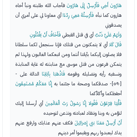
هَارُونَ أَخِي
فَأَرْسِلْ إِلَى هَارُونَ
فأجاب الله طلبته ونبأ أخاه
هارون كما نبأه
فَأَرْسِلْهُ مَعِيَ رِدْءًا
أي معاونا لي على أمري أن
يصدقوني
وَلَهُمْ عَلَيَّ ذَنْبٌ
أي في قتل القبطي
فَأَخَافُ أَنْ يَقْتُلُونِ
قَالَ كَلا
أي لا يتمكنون من قتلك فإنا سنجعل لكما سلطانا
فلا يصلون إليكما بآياتنا أنتما ومن اتبعكما الغالبون ولهذا لم
يتمكن فرعون من قتل موسى مع منابذته له غاية المنابذة
وتسفيه رأيه وتضليله وقومه
فَاذْهَبَا بِآيَاتِنَا
الدالة على -
[٥٩٠]- صدقكما وصحة ما جئتما به
إِنَّا مَعَكُمْ مُسْتَمِعُونَ
أحفظكما وأكلأكما
فَأْتِيَا فِرْعَوْنَ فَقُولا إِنَّا رَسُولُ رَبِّ الْعَالَمِينَ
أي أرسلنا إليك
لتؤمن به وبنا وتنقاد لعبادته وتذعن لتوحيده
أَنْ أَرْسِلْ مَعَنَا بَنِي إِسْرَائِيلَ
فكف عنهم عذابك وارفع عنهم
يدك ليعبدوا ربهم ويقيموا أمر دينهم