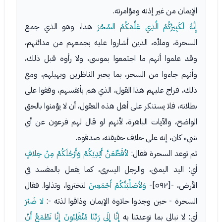
الإيمان من غير إذنه ومؤامرته.
إِنَّهُ لَكَبِيرُكُمُ الَّذِي عَلَّمَكُمُ السِّحْرَ
هذا، وهو الذي جمع
السحرة، وملأه، الذين أشاروا عليه بجمعهم من مدائنهم،
وقد علموا أنهم ما اجتمعوا بموسى، ولا رأوه قبل ذلك،
وأنهم جاءوا من السحر، بما يحير الناظرين ويهيلهم، ومع
ذلك، فراج عليهم هذا القول، الذي هم بأنفسهم، وقفوا على
بطلانه، فلا يستنكر على أهل هذه العقول، أن لا يؤمنوا بالحق
الواضح، والآيات الباهرة، لأنهم لو قال لهم فرعون عن أي
شيء كان، إنه على خلاف حقيقته، صدقوه.
ثم توعد السحرة فقال:
لأقَطِّعَنَّ أَيْدِيَكُمْ وَأَرْجُلَكُمْ مِنْ خِلافٍ
أي: اليد اليمنى، والرجل اليسرى، كما يفعل بالمفسد في
الأرض، -[٥٩٢]-
وَلأصَلِّبَنَّكُمْ أَجْمَعِينَ
لتختزوا، وتذلوا. فقال
السحرة - حين وجدوا حلاوة الإيمان وذاقوا لذته -:
لا ضَيْرَ
أي: لا نبالي بما توعدتنا به
إِنَّا إِلَى رَبِّنَا مُنْقَلِبُونَ إِنَّا نَطْمَعُ أَنْ