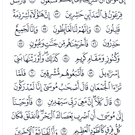
ﯮﯯﯰﯱ
ﯳﯴﯵ
ﰴ
ﯶ
ﯸﯹﯺ
ﯼﯽ
ﰵ
ﰶ
ﯾ
ﰀﰁﰂﰃ
ﰷ
ﰸ
ﰅﰆﰇ
ﰉﰊﰋﰌ
ﰹ
ﰍ
ﰏﰐ
ﭑ
ﰺ
ﰻ
ﭒﭓﭔﭕﭖﭗﭘ
ﭚﭛﭜﭝﭞﭟﭠ
ﭢ
ﰼ
ﰽ
ﭣﭤﭥﭦﭧﭨﭩﭪﭫ
ﭬﭭﭮﭯ
ﭱﭲﭳ
ﰾ