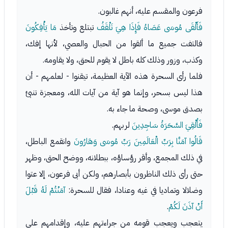
فرعون والمقسم عليه، أنهم غالبون.
فَأَلْقَى مُوسَى عَصَاهُ فَإِذَا هِيَ تَلْقَفُ
تبتلع وتأخذ
مَا يَأْفِكُونَ
فالتفت جميع ما ألقوا من الحبال والعصي، لأنها إفك،
وكذب، وزور وذلك كله باطل لا يقوم للحق، ولا يقاومه.
فلما رأى السحرة هذه الآية العظيمة، تيقنوا - لعلمهم - أن
هذا ليس بسحر، وإنما هو آية من آيات الله، ومعجزة تنبئ
بصدق موسى، وصحة ما جاء به.
فَأُلْقِيَ السَّحَرَةُ سَاجِدِينَ
لربهم.
قَالُوا آمَنَّا بِرَبِّ الْعَالَمِينَ رَبِّ مُوسَى وَهَارُونَ
وانقمع الباطل،
في ذلك المجمع، وأقر رؤساؤه، ببطلانه، ووضح الحق، وظهر
حتى رأى ذلك الناظرون بأبصارهم، ولكن أبى فرعون، إلا عتوا
وضلالا وتماديا في غيه وعنادا، فقال للسحرة:
آمَنْتُمْ لَهُ قَبْلَ
أَنْ آذَنَ لَكُمْ
.
يتعجب ويعجب قومه من جراءتهم عليه، وإقدامهم على