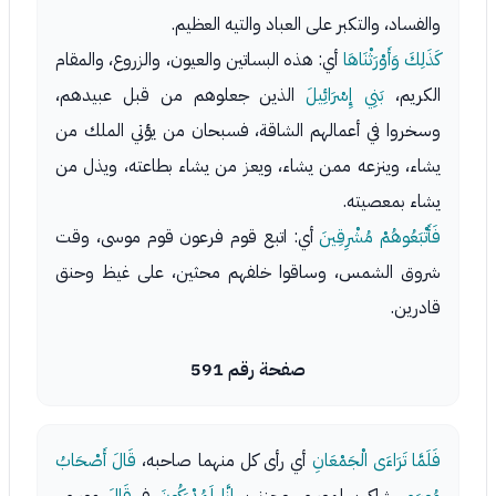
والفساد، والتكبر على العباد والتيه العظيم.
كَذَلِكَ وَأَوْرَثْنَاهَا
أي: هذه البساتين والعيون، والزروع، والمقام
الكريم،
بَنِي إِسْرَائِيلَ
الذين جعلوهم من قبل عبيدهم،
وسخروا في أعمالهم الشاقة، فسبحان من يؤتي الملك من
يشاء، وينزعه ممن يشاء، ويعز من يشاء بطاعته، ويذل من
يشاء بمعصيته.
فَأَتْبَعُوهُمْ مُشْرِقِينَ
أي: اتبع قوم فرعون قوم موسى، وقت
شروق الشمس، وساقوا خلفهم محثين، على غيظ وحنق
قادرين.
صفحة رقم 591
فَلَمَّا تَرَاءَى الْجَمْعَانِ
أي رأى كل منهما صاحبه،
قَالَ أَصْحَابُ