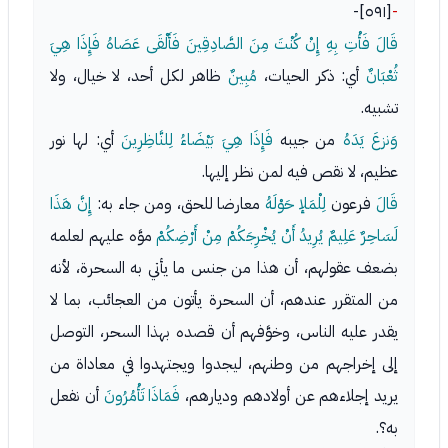
[٥٩١]-
-
قَالَ فَأْتِ بِهِ إِنْ كُنْتَ مِنَ الصَّادِقِينَ فَأَلْقَى عَصَاهُ فَإِذَا هِيَ
ثُعْبَانٌ
أي: ذكر الحيات،
مُبِينٌ
ظاهر لكل أحد، لا خيال، ولا
تشبيه.
وَنزعَ يَدَهُ
من جيبه
فَإِذَا هِيَ بَيْضَاءُ لِلنَّاظِرِينَ
أي: لها نور
عظيم، لا نقص فيه لمن نظر إليها.
قَالَ
فرعون
لِلْمَلإ حَوْلَهُ
معارضا للحق، ومن جاء به:
إِنَّ هَذَا
لَسَاحِرٌ عَلِيمٌ يُرِيدُ أَنْ يُخْرِجَكُمْ مِنْ أَرْضِكُمْ
موَّه عليهم لعلمه
بضعف عقولهم، أن هذا من جنس ما يأتي به السحرة، لأنه
من المتقرر عندهم، أن السحرة يأتون من العجائب، بما لا
يقدر عليه الناس، وخوَّفهم أن قصده بهذا السحر، التوصل
إلى إخراجهم من وطنهم، ليجدوا ويجتهدوا في معاداة من
يريد إجلاءهم عن أولادهم وديارهم،
فَمَاذَا تَأْمُرُونَ
أن نفعل
به؟.