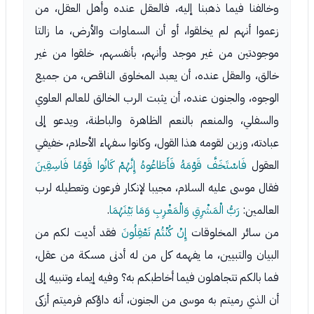
وخالفنا فيما ذهبنا إليه، فالعقل عنده وأهل العقل، من
زعموا أنهم لم يخلقوا، أو أن السماوات والأرض، ما زالتا
موجودتين من غير موجد وأنهم، بأنفسهم، خلقوا من غير
خالق، والعقل عنده، أن يعبد المخلوق الناقص، من جميع
الوجوه، والجنون عنده، أن يثبت الرب الخالق للعالم العلوي
والسفلي، والمنعم بالنعم الظاهرة والباطنة، ويدعو إلى
عبادته، وزين لقومه هذا القول، وكانوا سفهاء الأحلام، خفيفي
العقول
فَاسْتَخَفَّ قَوْمَهُ فَأَطَاعُوهُ إِنَّهُمْ كَانُوا قَوْمًا فَاسِقِينَ
فقال موسى عليه السلام، مجيبا لإنكار فرعون وتعطيله لرب
العالمين:
رَبُّ الْمَشْرِقِ وَالْمَغْرِبِ وَمَا بَيْنَهُمَا
.
من سائر المخلوقات
إِنْ كُنْتُمْ تَعْقِلُونَ
فقد أديت لكم من
البيان والتبيين، ما يفهمه كل من له أدنى مسكة من عقل،
فما بالكم تتجاهلون فيما أخاطبكم به؟ وفيه إيماء وتنبيه إلى
أن الذي رميتم به موسى من الجنون، أنه داؤكم فرميتم أزكى