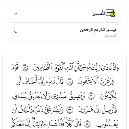
التَّفسير
تيسير الكريم الرحمن
السعدي
ﮜﮝﮞﮟﮠﮡﮢﮣ
ﮥ
ﰉ
ﮦﮧﮨﮩ
ﮫﮬﮭﮮﮯ
ﰊ
ﮰ
ﯓﯔﯕﯖﯗ
ﰋ
ﯘﯙﯚ
ﯜﯝﯞﯟﯠ
ﰌ
ﯡ
ﯣﯤﯥﯦﯧﯨﯩﯪ
ﰍ