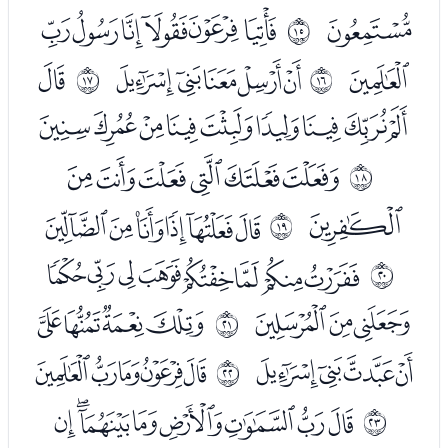
ﯫ
ﯭﯮﯯﯰﯱﯲ
ﰎ
ﯳ
ﯵﯶﯷﯸﯹ
ﯻ
ﰏ
ﰐ
ﯼﯽﯾﯿﰀﰁﰂﰃﰄ
ﰆﰇﰈﰉﰊﰋ
ﰑ
ﰌ
ﭑﭒﭓﭔﭕﭖ
ﰒ
ﭘﭙﭚﭛﭜﭝﭞﭟ
ﰓ
ﭠﭡﭢ
ﭤﭥﭦﭧ
ﰔ
ﭨﭩﭪﭫ
ﭭﭮﭯﭰﭱ
ﰕ
ﭳﭴﭵﭶﭷﭸﭹﭺ
ﰖ