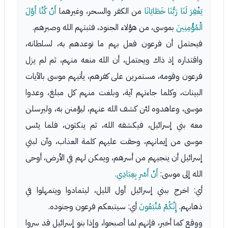
يَغْفِرَ لَنَا رَبُّنَا خَطَايَانَا
من الكفر والسحر، وغيرهما
أَنْ كُنَّا أَوَّلَ
الْمُؤْمِنِينَ
بموسى، من هؤلاء الجنود، فثبتهم الله وصبرهم.
فيحتمل أن فرعون فعل بهم ما توعدهم به، لسلطانه،
واقتداره إذ ذاك ويحتمل، أن الله منعه منهم، ثم لم يزل
فرعون وقومه، مستمرين على كفرهم، يأتيهم موسى بالآيات
البينات، وكلما جاءتهم آية، وبلغت منهم كل مبلغ، وعدوا
موسى، وعاهدوه لئن كشف الله عنهم، ليؤمنن به، وليرسلن
معه بني إسرائيل، فيكشفه الله، ثم ينكثون، فلما يئس
موسى من إيمانهم، وحقت عليهم كلمة العذاب، وآن لبني
إسرائيل أن ينجيهم من أسرهم، ويمكن لهم في الأرض، أوحى
الله إلى موسى:
أَنْ أَسْرِ بِعِبَادِي
.
أي: اخرج ببني إسرائيل أول الليل، ليتمادوا ويتمهلوا في
ذهابهم.
إِنَّكُمْ مُتَّبَعُونَ
أي: سيتبعكم فرعون وجنوده.
ووقع كما أخبر، فإنهم لما أصبحوا، وإذا بنو إسرائيل قد سروا