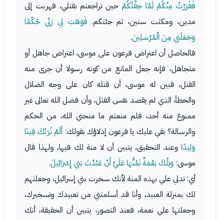
فَفَرَرْتُ مِنْكُمْ لَمَّا خِفْتُكُمْ
حين تراجعتم بقتلي، فهربت إلى
مدين، ومكثت سنين، ثم جئتكم.
فَوَهَبَ لِي رَبِّي حُكْمًا
وَجَعَلَنِي مِنَ الْمُرْسَلِينَ
.
فالحاصل أن اعتراض فرعون على موسى، اعتراض جاهل أو
متجاهل، فإنه جعل المانع من كونه رسولا أن جرى منه
القتل، فبين له موسى، أن قتله كان على وجه الضلال
والخطأ، الذي لم يقصد نفس القتل، وأن فضل الله تعالى غير
ممنوع منه أحد، فلم منعتم ما منحني الله، من الحكم
والرسالة؟ بقي عليك يا فرعون إدلاؤك بقولك:
أَلَمْ نُرَبِّكَ فِينَا
وَلِيدًا
وعند التحقيق، يتبين أن لا منة لك فيها، ولهذا قال
موسى:
وَتِلْكَ نِعْمَةٌ تَمُنُّهَا عَلَيَّ أَنْ عَبَّدْتَ بَنِي إِسْرَائِيلَ
.
أي: تدلي علي بهذه المنة لأنك سخرت بني إسرائيل، وجعلتهم
لك بمنزلة العبيد، وأنا قد أسلمتني من تعبيدك وتسخيرك،
وجعلتها علي نعمة، فعند التصور، يتبين أن الحقيقة، أنك