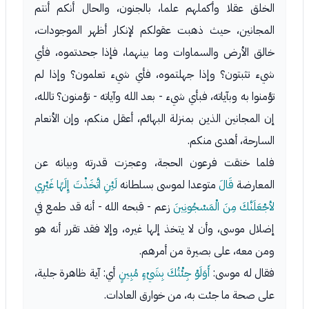
الخلق عقلا وأكملهم علما، بالجنون، والحال أنكم أنتم
المجانين، حيث ذهبت عقولكم لإنكار أظهر الموجودات،
خالق الأرض والسماوات وما بينهما، فإذا جحدتموه، فأي
شيء تثبتون؟ وإذا جهلتموه، فأي شيء تعلمون؟ وإذا لم
تؤمنوا به وبآياته، فبأي شيء - بعد الله وآياته - تؤمنون؟ تالله،
إن المجانين الذين بمنزلة البهائم، أعقل منكم، وإن الأنعام
السارحة، أهدى منكم.
فلما خنقت فرعون الحجة، وعجزت قدرته وبيانه عن
المعارضة
قَالَ
متوعدا لموسى بسلطانه
لَئِنِ اتَّخَذْتَ إِلَهًا غَيْرِي
لأجْعَلَنَّكَ مِنَ الْمَسْجُونِينَ
زعم - قبحه الله - أنه قد طمع في
إضلال موسى، وأن لا يتخذ إلها غيره، وإلا فقد تقرر أنه هو
ومن معه، على بصيرة من أمرهم.
فقال له موسى:
أَوَلَوْ جِئْتُكَ بِشَيْءٍ مُبِينٍ
أي: آية ظاهرة جلية،
على صحة ما جئت به، من خوارق العادات.