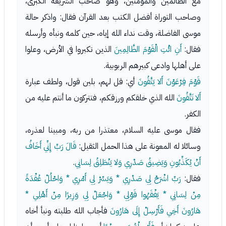
مع الظالمين والمؤمنين، وهو صاحب الشريعة الكبرى،
وصاحب التوراة أفضل الكتب بعد القرآن فقال: واذكر حالة
موسى الفاضلة، وقت نداء الله إياه، حين كلمه ونبأه وأرسله
فقال:
أَنِ ائْتِ الْقَوْمَ الظَّالِمِينَ
الذين تكبروا في الأرض، وعلوا
على أهلها وادعى كبيرهم الربوبية.
قَوْمَ فِرْعَوْنَ أَلا يَتَّقُونَ
أي: قل لهم، بلين قول، ولطف عبارة
أَلا تَتَّقُونَ
الله الذي خلقكم ورزقكم، فتتركون ما أنتم عليه من
الكفر.
فقال موسى عليه السلام، معتذرا من ربه، ومبينا لعذره،
وسائلا له المعونة على هذا الحمل الثقيل:
قَالَ رَبِّ إِنِّي أَخَافُ
أَنْ يُكَذِّبُونِ وَيَضِيقُ صَدْرِي وَلا يَنْطَلِقُ لِسَانِي
.
فقال:
رَبِّ اشْرَحْ لِي صَدْرِي * وَيَسِّرْ لِي أَمْرِي * وَاحْلُلْ عُقْدَةً
مِنْ لِسَانِي * يَفْقَهُوا قَوْلِي * وَاجْعَلْ لِي وَزِيرًا مِنْ أَهْلِي *
هَارُونَ أَخِي
فَأَرْسِلْ إِلَى هَارُونَ
فأجاب الله طلبته ونبأ أخاه