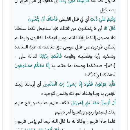
هارون كما نبأه
فَأَرْسِلْهُ مَعِيَ رِدْءًا
أي معاونا لي على أمري أن
يصدقوني
وَلَهُمْ عَلَيَّ ذَنْبٌ
أي في قتل القبطي
فَأَخَافُ أَنْ يَقْتُلُونِ
قَالَ كَلا
أي لا يتمكنون من قتلك فإنا سنجعل لكما سلطانا
فلا يصلون إليكما بآياتنا أنتما ومن اتبعكما الغالبون ولهذا لم
يتمكن فرعون من قتل موسى مع منابذته له غاية المنابذة
وتسفيه رأيه وتضليله وقومه
فَاذْهَبَا بِآيَاتِنَا
الدالة على -
[٥٩٠]- صدقكما وصحة ما جئتما به
إِنَّا مَعَكُمْ مُسْتَمِعُونَ
أحفظكما وأكلأكما
فَأْتِيَا فِرْعَوْنَ فَقُولا إِنَّا رَسُولُ رَبِّ الْعَالَمِينَ
أي أرسلنا إليك
لتؤمن به وبنا وتنقاد لعبادته وتذعن لتوحيده
أَنْ أَرْسِلْ مَعَنَا بَنِي إِسْرَائِيلَ
فكف عنهم عذابك وارفع عنهم
يدك ليعبدوا ربهم ويقيموا أمر دينهم
فلما جاءا فرعون وقالا له ما قال الله لهما لم يؤمن فرعون