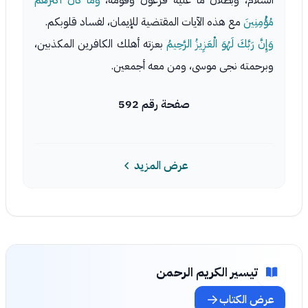
السلام، وبطلان ما عليه فرعون وقومه،
وَمَا كَانَ أَكْثَرُهُمْ
مُؤْمِنِينَ
مع هذه الآيات المقتضية للإيمان، لفساد قلوبكم.
وَإِنَّ رَبَّكَ لَهُوَ الْعَزِيزُ الرَّحِيمُ
بعزته أهلك الكافرين المكذبين،
وبرحمته نجى موسى، ومن معه أجمعين.
صفحة رقم 592
عرض المزيد
تيسير الكريم الرحمن
عرض الكتاب