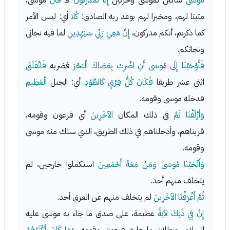
مُوسَى
شاكين لموسى وحزنين
إِنَّا لَمُدْرَكُونَ
فـ
قَالَ
موسى،
مثبتا لهم، ومخبرا لهم بوعد ربه الصادق:
كُلا
أي: ليس الأمر
كما ذكرتم، أنكم مدركون،
إِنَّ مَعِيَ رَبِّي سَيَهْدِينِ
لما فيه نجاتي
ونجاتكم.
فَأَوْحَيْنَا إِلَى مُوسَى أَنِ اضْرِبْ بِعَصَاكَ الْبَحْرَ
فضربه
فَانْفَلَقَ
اثني عشر طريقا
فَكَانَ كُلُّ فِرْقٍ كَالطَّوْدِ
أي: الجبل
الْعَظِيمِ
فدخله موسى وقومه.
وَأَزْلَفْنَا ثَمَّ
في ذلك المكان
الآخَرِينَ
أي فرعون وقومه،
قربناهم، وأدخلناهم في ذلك الطريق، الذي سلك منه موسى
وقومه.
وَأَنْجَيْنَا مُوسَى وَمَنْ مَعَهُ أَجْمَعِينَ
استكملوا خارجين، لم
يتخلف منهم أحد.
ثُمَّ أَغْرَقْنَا الآخَرِينَ
لم يتخلف منهم عن الغرق أحد.
إِنَّ فِي ذَلِكَ لآيَةً
عظيمة، على صدق ما جاء به موسى عليه