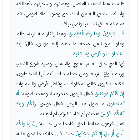
ظلمت هذا الشعب الفاضل، وعذبتهم وسخرتهم بأعمالك،
وأنا قد سلمني الله من أذاك، مع وصول أذاك لقومي، فما
هذه المنة التي تبت بها وتدلي بها؟.
قَالَ فِرْعَوْنُ وَمَا رَبُّ الْعَالَمِينَ
وهذا إنكار منه لربه، ظلما
وعلوا، مع تيقن صحة ما دعاه إليه موسى، قال:
رَبُّ
السَّمَاوَاتِ وَالأرْضِ وَمَا بَيْنَهُمَا
.
أي: الذي خلق العالم العلوي والسفلي، ودبره بأنواع التدبير،
ورباه بأنواع التربية. ومن جملة ذلك، أنتم أيها المخاطبون،
فكيف تنكرون خالق المخلوقات، وفاطر الأرض والسماوات
إِنْ كُنْتُمْ مُوقِنِينَ
فقال فرعون متجرهما، ومعجبا لقومه:
أَلا
تَسْتَمِعُونَ
ما يقول هذا الرجل، فقال موسى:
رَبُّكُمْ وَرَبُّ
آبَائِكُمُ الأوَّلِينَ
تعجبتم أم لا استكبرتم، أم أذعنتم.
فقال فرعون معاندا للحق، قادحا بمن جاء به:
إِنَّ رَسُولَكُمُ
الَّذِي أُرْسِلَ إِلَيْكُمْ لَمَجْنُونٌ
حيث قال خلاف ما نحن عليه،