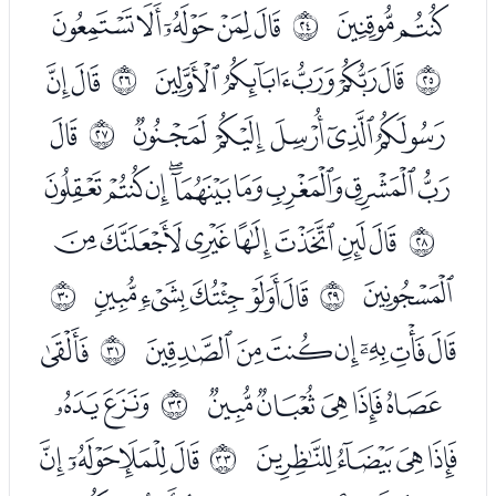
ﭻﭼ
ﭾﭿﮀﮁﮂ
ﰗ
ﮄﮅﮆﮇﮈ
ﮊﮋ
ﰘ
ﰙ
ﮌﮍﮎﮏﮐ
ﮒ
ﰚ
ﮓﮔﮕﮖﮗﮘﮙﮚﮛ
ﮝﮞﮟﮠﮡﮢﮣ
ﰛ
ﮤ
ﮦﮧﮨﮩﮪ
ﰜ
ﰝ
ﮬﮭﮮﮯﮰﮱﯓ
ﯕ
ﰞ
ﯖﯗﯘﯙﯚ
ﯜﯝ
ﰟ
ﯞﯟﯠﯡ
ﯣﯤﯥﯦ
ﰠ