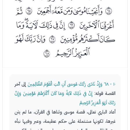
ﭵﭶﭷﭸﭹ
ﭻ
ﰿ
ﱀ
ﭼﭽ
ﭿﮀﮁﮂﮃﮄ
ﱁ
ﮅﮆﮇ
ﮉﮊﮋ
ﱂ
ﮌﮍ
ﱃ
١٠ - ٦٨
وَإِذْ نَادَى رَبُّكَ مُوسَى أَنِ ائْتِ الْقَوْمَ الظَّالِمِينَ
إلى آخر
القصة قوله:
إِنَّ في ذَلِكَ لآيَةً وَمَا كَانَ أَكْثَرُهُمْ مُؤمِنِينَ وَإِنَّ
رَبَّكَ لَهُوَ الْعَزِيزُ الرَّحِيمُ
أعاد الباري تعالى، قصة موسى وثناها في القرآن، ما لم يثن
غيرها، لكونها مشتملة على حكم عظيمة، وعبر وفيها نبأه