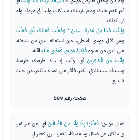
ولم يلن وجعل يعارض موسى فـ
قَالَ أَلَمْ نُرَبِّكَ فِينَا وَلِيدًا
أي
ألم ننعم عليك ونقم بتربيتك منذ كنت وليدا في مهدك ولم
تزل كذلك
وَلَبِثْتَ فِينَا مِنْ عُمُرِكَ سِنِينَ * وَفَعَلْتَ فَعْلَتَكَ الَّتِي فَعَلْتَ
وهي قتل موسى للقبطي، حين استغاثه الذي من شيعته،
على الذي من عدوه
فَوَكَزَهُ مُوسَى فَقَضَى عَلَيْهِ
الآية.
وَأَنْتَ مِنَ الْكَافِرِينَ
أي: وأنت إذ ذاك طريقك طريقنا،
وسبيلك سبيلنا، في الكفر، فأقر على نفسه بالكفر، من حيث
لا يدري.
صفحة رقم 589
فقال موسى:
فَعَلْتُهَا إِذًا وَأَنَا مِنَ الضَّالِّينَ
أي: عن غير كفر،
وإنما كان عن ضلال وسفه، فاستغفرت ربي فغفر لي.