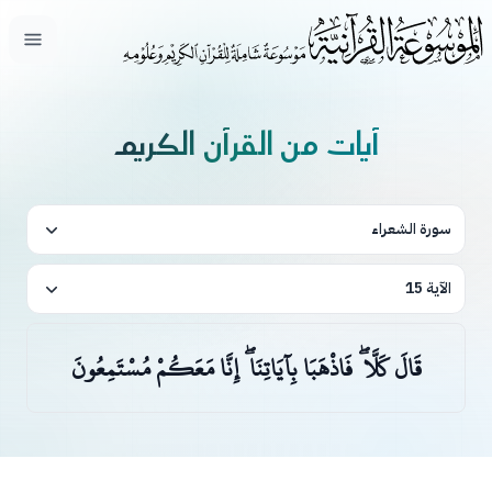
فتح ال
آيات من القرآن الكريم
سورة الشعراء
الآية 15
قَالَ كَلَّا ۖ فَاذْهَبَا بِآيَاتِنَا ۖ إِنَّا مَعَكُمْ مُسْتَمِعُونَ