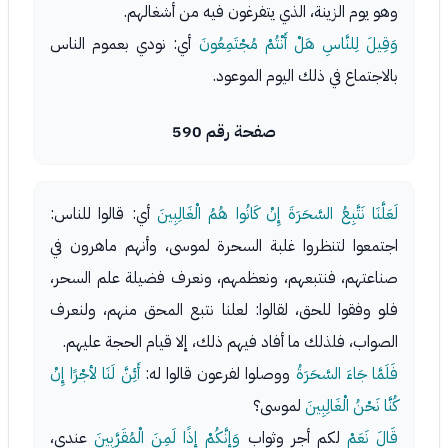
وهو يوم الزينة، الذي يتفرغون فيه من أشغالهم.
وَقِيلَ لِلنَّاسِ هَلْ أَنْتُمْ مُجْتَمِعُونَ
أي: نودي بعموم الناس
بالاجتماع في ذلك اليوم الموعود.
صفحة رقم 590
لَعَلَّنَا نَتَّبِعُ السَّحَرَةَ إِنْ كَانُوا هُمُ الْغَالِبِينَ
أي: قالوا للناس:
اجتمعوا لتنظروا غلبة السحرة لموسى، وأنهم ماهرون في
صناعتهم، فنتبعهم، ونعظمهم، ونعرف فضيلة علم السحر،
فلو وفقوا للحق، لقالوا: لعلنا نتبع المحق منهم، ولنعرف
الصواب، فلذلك ما أفاد فيهم ذلك، إلا قيام الحجة عليهم.
فَلَمَّا جَاءَ السَّحَرَةُ
ووصلوا لفرعون قالوا له:
أَئِنَّ لَنَا لأجْرًا إِنْ
كُنَّا نَحْنُ الْغَالِبِينَ
لموسى؟
قَالَ نَعَمْ
لكم أجر وثواب
وَإِنَّكُمْ إِذًا لَمِنَ الْمُقَرَّبِينَ
عندي،