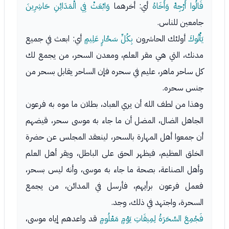
قَالُوا أَرْجِهْ وَأَخَاهُ
أي: أخرهما
وَابْعَثْ فِي الْمَدَائِنِ حَاشِرِينَ
جامعين للناس.
يَأْتُوكَ
أولئك الحاشرون
بِكُلِّ سَحَّارٍ عَلِيمٍ
أي: ابعث في جميع
مدنك، التي هي مقر العلم، ومعدن السحر، من يجمع لك
كل ساحر ماهر، عليم في سحره فإن الساحر يقابل بسحر من
جنس سحره.
وهذا من لطف الله أن يري العباد، بطلان ما موه به فرعون
الجاهل الضال، المضل أن ما جاء به موسى سحر، قيضهم
أن جمعوا أهل المهارة بالسحر، لينعقد المجلس عن حضرة
الخلق العظيم، فيظهر الحق على الباطل، ويقر أهل العلم
وأهل الصناعة، بصحة ما جاء به موسى، وأنه ليس بسحر،
فعمل فرعون برأيهم، فأرسل في المدائن، من يجمع
السحرة، واجتهد في ذلك، وجد.
فَجُمِعَ السَّحَرَةُ لِمِيقَاتِ يَوْمٍ مَعْلُومٍ
قد واعدهم إياه موسى،