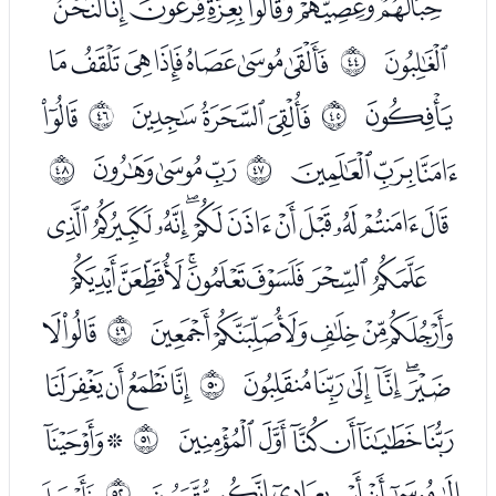
ﭶﭷﭸﭹﭺﭻﭼ
ﭽ
ﭿﮀﮁﮂﮃﮄﮅ
ﰫ
ﮆ
ﮈﮉﮊ
ﮌ
ﰬ
ﰭ
ﮍﮎﮏ
ﮑﮒﮓ
ﰮ
ﰯ
ﮕﮖﮗﮘﮙﮚﮛﮜﮝﮞﮟ
ﮠﮡﮢﮣﮤﮥﮦ
ﮧﮨﮩﮪﮫ
ﮭﮮ
ﰰ
ﮯﮰﮱﯓﯔﯕ
ﯗﯘﯙﯚﯛ
ﰱ
ﯜﯝﯞﯟﯠﯡ
ﯣﯤ
ﰲ
ﯥﯦﯧﯨﯩﯪﯫ
ﯭ
ﰳ