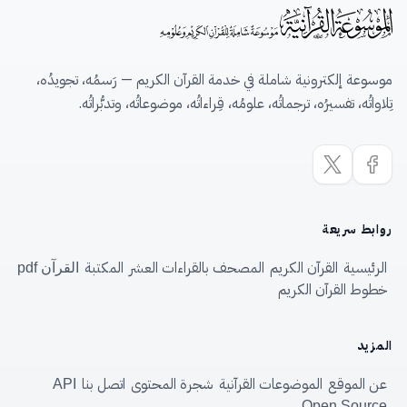
موسوعة إلكترونية شاملة في خدمة القرآن الكريم — رَسمُه، تجويدُه،
تِلاواتُه، تفسيرُه، ترجماتُه، علومُه، قِراءاتُه، موضوعاتُه، وتدبُّراتُه.
روابط سريعة
الرئيسية
القرآن الكريم
المصحف بالقراءات العشر
المكتبة
القرآن pdf
خطوط القرآن الكريم
المزيد
عن الموقع
الموضوعات القرآنية
شجرة المحتوى
اتصل بنا
API
Open Source