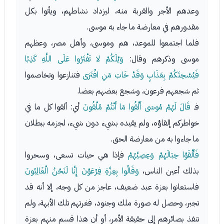
وعدهم الأجر والقربة منه، ليزداد نشاطهم، ويأتوا بكل
مقدورهم في معارضة ما جاء به موسى.
فلما اجتمعوا للموعد، هم وموسى، وأهل مصر، وعظهم
موسى وذكرهم وقال:
وَيْلَكُمْ لا تَفْتَرُوا عَلَى اللَّهِ كَذِبًا
فَيُسْحِتَكُمْ بِعَذَابٍ وَقَدْ خَابَ مَنِ افْتَرَى
فتنازعوا وتخاصموا
ثم شجعهم فرعون، وشجع بعضهم بعضا.
فـ
قَالَ لَهُمْ مُوسَى أَلْقُوا مَا أَنْتُمْ مُلْقُونَ
أي: ألقوا كل ما في
خواطركم إلقاؤه، ولم يقيده بشيء دون شيء، لجزمه ببطلان
ما جاءوا به من معارضة الحق.
فَأَلْقَوْا حِبَالَهُمْ وَعِصِيَّهُمْ
فإذا هي حيات تسعى، وسحروا
بذلك أعين الناس،
وَقَالُوا بِعِزَّةِ فِرْعَوْنَ إِنَّا لَنَحْنُ الْغَالِبُونَ
فاستعانوا بعزة عبد ضعيف، عاجز من كل وجه، إلا أنه قد
تجبر، وحصل له صورة ملك وجنود، فغرتهم تلك الأبهة، ولم
تنفذ بصائرهم إلى حقيقة الأمر، أو أن هذا قسم منهم بعزة