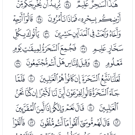
ﯧﯨﯩ
ﯫﯬﯭﯮ
ﰡ
ﯯﯰﯱﯲ
ﯴﯵ
ﰢ
ﯶﯷﯸﯹﯺ
ﯼﯽ
ﰣ
ﯾﯿ
ﰁﰂﰃﰄ
ﰤ
ﰅ
ﰇﰈﰉﰊﰋ
ﰥ
ﰦ
ﭑﭒﭓﭔﭕﭖﭗ
ﭙ
ﰧ
ﭚﭛﭜﭝﭞﭟﭠﭡﭢﭣ
ﭤ
ﭦﭧﭨﭩﭪﭫ
ﰨ
ﭭﭮﭯﭰﭱﭲﭳ
ﭵ
ﰩ
ﰪ