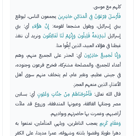
كلهم مع موسى.
فَأَرْسَلَ فِرْعَوْنُ فِي الْمَدَائِنِ حَاشِرِينَ
يجمعون الناس، ليوقع
ببني إسرائيل، ويقول مشجعا لقومه:
إِنَّ هَؤُلاءِ
أي: بني
إسرائيل
لَشِرْذِمَةٌ قَلِيلُونَ وَإِنَّهُمْ لَنَا لَغَائِظُونَ
ونريد أن ننفذ
غيظنا في هؤلاء العبيد، الذين أبِقُوا منا.
وَإِنَّا لَجَمِيعٌ حَاذِرُونَ
أي: الحذر على الجميع منهم، وهم
أعداء للجميع، والمصلحة مشتركة، فخرج فرعون وجنوده،
في جيش عظيم، ونفير عام، لم يتخلف منهم سوى أهل
الأعذار، الذين منعهم العجز.
قال الله تعالى:
فَأَخْرَجْنَاهُمْ مِنْ جَنَّاتٍ وَعُيُونٍ
أي: بساتين
مصر وجناتها الفائقة، وعيونها المتدفقة، وزروع قد ملأت
أراضيهم، وعمرت بها حاضرتهم وبواديهم.
وَمَقَامٍ كَرِيمٍ
يعجب الناظرين، ويلهي المتأملين، تمتعوا به
دهرا طويلا وقضوا بلذته وشهواته، عمرا مديدا، على الكفر