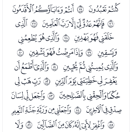
ﯘﯙ
ﯛﯜﯝ
ﱊ
ﯟﯠﯡﯢﯣﯤ
ﯦ
ﱋ
ﱌ
ﯧﯨﯩ
ﯫﯬﯭ
ﱍ
ﯮ
ﯰﯱﯲﯳ
ﱎ
ﱏ
ﯵﯶﯷﯸ
ﯺﯻﯼ
ﱐ
ﯽﯾﯿﰀﰁ
ﰃﰄﰅ
ﱑ
ﰆﰇﰈ
ﭑﭒﭓ
ﱒ
ﭔﭕﭖ
ﭘﭙﭚﭛﭜ
ﱓ
ﭞﭟﭠﭡﭢﭣ
ﭥ
ﱔ
ﱕ