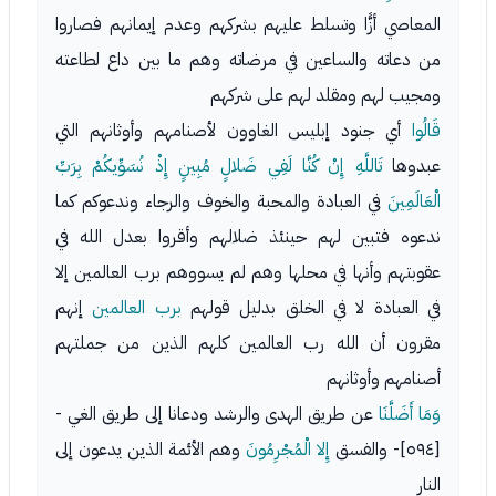
المعاصي أزًّا وتسلط عليهم بشركهم وعدم إيمانهم فصاروا
من دعاته والساعين في مرضاته وهم ما بين داع لطاعته
ومجيب لهم ومقلد لهم على شركهم
قَالُوا
أي جنود إبليس الغاوون لأصنامهم وأوثانهم التي
عبدوها
تَاللَّهِ إِنْ كُنَّا لَفِي ضَلالٍ مُبِينٍ إِذْ نُسَوِّيكُمْ بِرَبِّ
الْعَالَمِينَ
في العبادة والمحبة والخوف والرجاء وندعوكم كما
ندعوه فتبين لهم حينئذ ضلالهم وأقروا بعدل الله في
عقوبتهم وأنها في محلها وهم لم يسووهم برب العالمين إلا
في العبادة لا في الخلق بدليل قولهم
برب العالمين
إنهم
مقرون أن الله رب العالمين كلهم الذين من جملتهم
أصنامهم وأوثانهم
وَمَا أَضَلَّنَا
عن طريق الهدى والرشد ودعانا إلى طريق الغي -
[٥٩٤]- والفسق
إِلا الْمُجْرِمُونَ
وهم الأئمة الذين يدعون إلى
النار