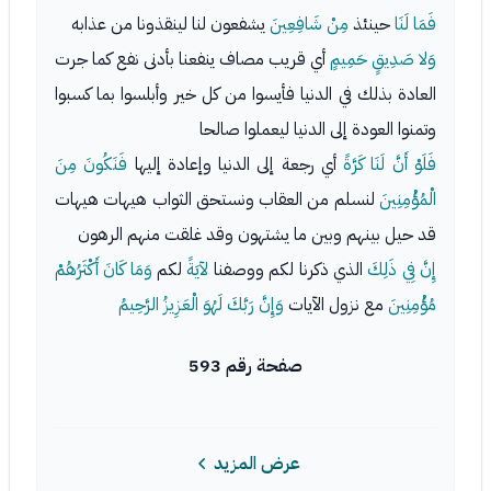
فَمَا لَنَا
حينئذ
مِنْ شَافِعِينَ
يشفعون لنا لينقذونا من عذابه
وَلا صَدِيقٍ حَمِيمٍ
أي قريب مصاف ينفعنا بأدنى نفع كما جرت
العادة بذلك في الدنيا فأيسوا من كل خير وأبلسوا بما كسبوا
وتمنوا العودة إلى الدنيا ليعملوا صالحا
فَلَوْ أَنَّ لَنَا كَرَّةً
أي رجعة إلى الدنيا وإعادة إليها
فَنَكُونَ مِنَ
الْمُؤْمِنِينَ
لنسلم من العقاب ونستحق الثواب هيهات هيهات
قد حيل بينهم وبين ما يشتهون وقد غلقت منهم الرهون
إِنَّ فِي ذَلِكَ
الذي ذكرنا لكم ووصفنا
لآيَةً
لكم
وَمَا كَانَ أَكْثَرُهُمْ
مُؤْمِنِينَ
مع نزول الآيات
وَإِنَّ رَبَّكَ لَهُوَ الْعَزِيزُ الرَّحِيمُ
صفحة رقم 593
عرض المزيد