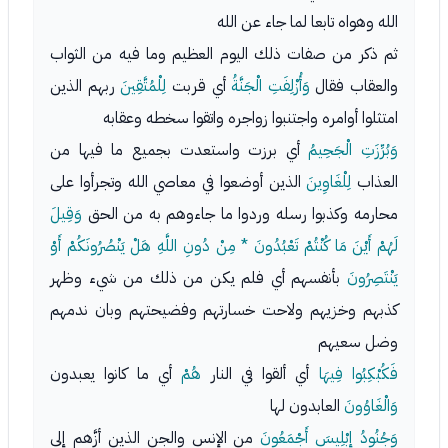
الله وهواه تابعا لما جاء عن الله
ثم ذكر من صفات ذلك اليوم العظيم وما فيه من الثواب
والعقاب فقال
وَأُزْلِفَتِ الْجَنَّةُ
أي قربت
لِلْمُتَّقِينَ
ربهم الذين
امتثلوا أوامره واجتنبوا زواجره واتقوا سخطه وعقابه
وَبُرِّزَتِ الْجَحِيمُ
أي برزت واستعدت بجميع ما فيها من
العذاب
لِلْغَاوِينَ
الذين أوضعوا في معاصي الله وتجرأوا على
محارمه وكذبوا رسله وردوا ما جاءوهم به من الحق
وَقِيلَ
لَهُمْ أَيْنَ مَا كُنْتُمْ تَعْبُدُونَ * مِنْ دُونِ اللَّهِ هَلْ يَنْصُرُونَكُمْ أَوْ
يَنْتَصِرُونَ
بأنفسهم أي فلم يكن من ذلك من شيء وظهر
كذبهم وخزيهم ولاحت خسارتهم وفضيحتهم وبان ندمهم
وضل سعيهم
فَكُبْكِبُوا فِيهَا
أي ألقوا في النار
هُمْ
أي ما كانوا يعبدون
وَالْغَاوُونَ
العابدون لها
وَجُنُودُ إِبْلِيسَ أَجْمَعُونَ
من الإنس والجن الذين أزَّهم إلى