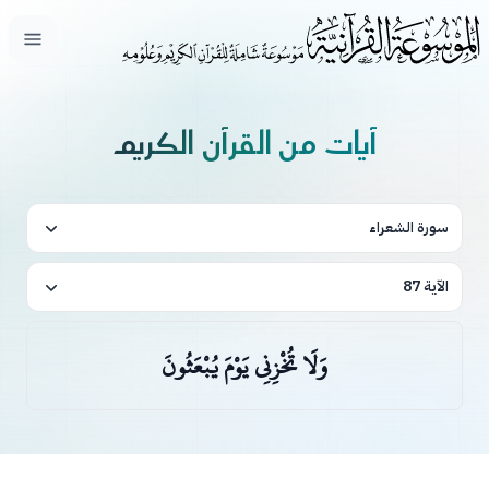
فتح ال
آيات من القرآن الكريم
سورة الشعراء
الآية 87
وَلَا تُخْزِنِي يَوْمَ يُبْعَثُونَ