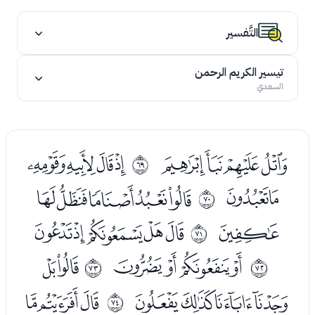
التَّفسير
تيسير الكريم الرحمن
السعدي
ﮏﮐﮑﮒ
ﮔﮕﮖﮗ
ﱄ
ﮘﮙ
ﮛﮜﮝﮞﮟ
ﱅ
ﮠ
ﮢﮣﮤﮥﮦ
ﱆ
ﮨﮩﮪﮫ
ﮭﮮ
ﱇ
ﱈ
ﮯﮰﮱﯓ
ﯕﯖﯗ
ﱉ