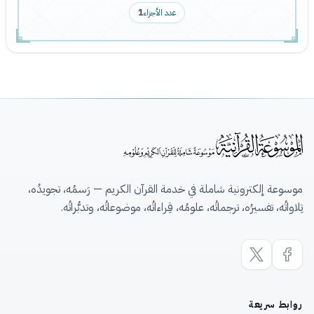
عدد الأجزاء
1
موسوعة إلكترونية شاملة في خدمة القرآن الكريم — رَسمُه، تجويدُه،
تِلاواتُه، تفسيرُه، ترجماتُه، علومُه، قِراءاتُه، موضوعاتُه، وتدبُّراتُه.
روابط سريعة