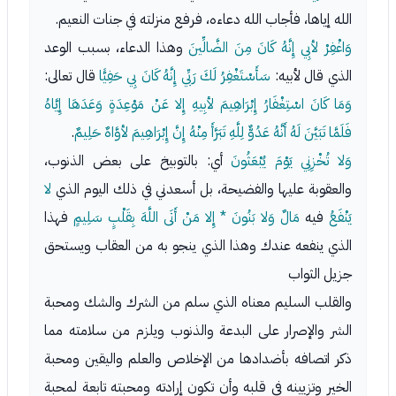
الله إياها، فأجاب الله دعاءه، فرفع منزلته في جنات النعيم.
وَاغْفِرْ لأبِي إِنَّهُ كَانَ مِنَ الضَّالِّينَ
وهذا الدعاء، بسبب الوعد
الذي قال لأبيه:
سَأَسْتَغْفِرُ لَكَ رَبِّي إِنَّهُ كَانَ بِي حَفِيًّا
قال تعالى:
وَمَا كَانَ اسْتِغْفَارُ إِبْرَاهِيمَ لأبِيهِ إِلا عَنْ مَوْعِدَةٍ وَعَدَهَا إِيَّاهُ
فَلَمَّا تَبَيَّنَ لَهُ أَنَّهُ عَدُوٌّ لِلَّهِ تَبَرَّأَ مِنْهُ إِنَّ إِبْرَاهِيمَ لأوَّاهٌ حَلِيمٌ
.
وَلا تُخْزِنِي يَوْمَ يُبْعَثُونَ
أي: بالتوبيخ على بعض الذنوب،
والعقوبة عليها والفضيحة، بل أسعدني في ذلك اليوم الذي
لا
يَنْفَعُ
فيه
مَالٌ وَلا بَنُونَ * إِلا مَنْ أَتَى اللَّهَ بِقَلْبٍ سَلِيمٍ
فهذا
الذي ينفعه عندك وهذا الذي ينجو به من العقاب ويستحق
جزيل الثواب
والقلب السليم معناه الذي سلم من الشرك والشك ومحبة
الشر والإصرار على البدعة والذنوب ويلزم من سلامته مما
ذكر اتصافه بأضدادها من الإخلاص والعلم واليقين ومحبة
الخير وتزيينه في قلبه وأن تكون إرادته ومحبته تابعة لمحبة