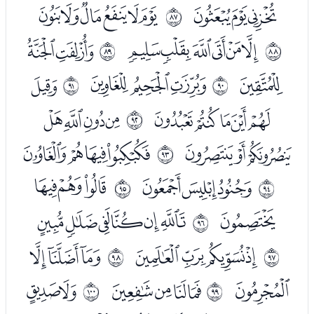
ﭦﭧﭨ
ﭪﭫﭬﭭﭮﭯ
ﱖ
ﭱﭲﭳﭴﭵﭶ
ﭸﭹ
ﱗ
ﱘ
ﭺ
ﭼﭽﭾ
ﮀ
ﱙ
ﱚ
ﮁﮂﮃﮄﮅ
ﮇﮈﮉﮊ
ﱛ
ﮋﮌﮍ
ﮏﮐﮑﮒ
ﱜ
ﮔﮕﮖ
ﮘﮙﮚ
ﱝ
ﱞ
ﮛ
ﮝﮞﮟﮠﮡﮢ
ﱟ
ﮤﮥﮦﮧ
ﮩﮪﮫ
ﱠ
ﱡ
ﮬ
ﮮﮯﮰﮱ
ﯔﯕ
ﱢ
ﱣ