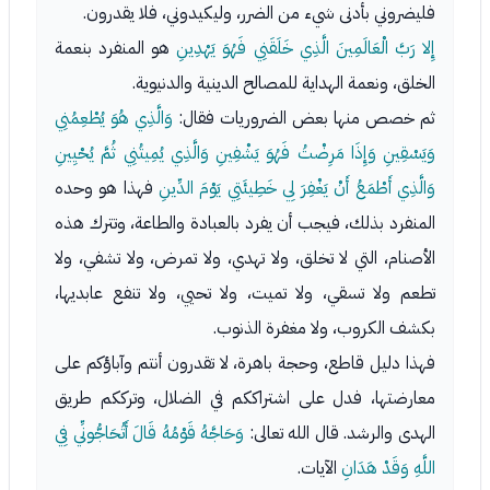
فليضروني بأدنى شيء من الضرر، وليكيدوني، فلا يقدرون.
إِلا رَبَّ الْعَالَمِينَ الَّذِي خَلَقَنِي فَهُوَ يَهْدِينِ
هو المنفرد بنعمة
الخلق، ونعمة الهداية للمصالح الدينية والدنيوية.
ثم خصص منها بعض الضروريات فقال:
وَالَّذِي هُوَ يُطْعِمُنِي
وَيَسْقِينِ وَإِذَا مَرِضْتُ فَهُوَ يَشْفِينِ وَالَّذِي يُمِيتُنِي ثُمَّ يُحْيِينِ
وَالَّذِي أَطْمَعُ أَنْ يَغْفِرَ لِي خَطِيئَتِي يَوْمَ الدِّينِ
فهذا هو وحده
المنفرد بذلك، فيجب أن يفرد بالعبادة والطاعة، وتترك هذه
الأصنام، التي لا تخلق، ولا تهدي، ولا تمرض، ولا تشفي، ولا
تطعم ولا تسقي، ولا تميت، ولا تحيي، ولا تنفع عابديها،
بكشف الكروب، ولا مغفرة الذنوب.
فهذا دليل قاطع، وحجة باهرة، لا تقدرون أنتم وآباؤكم على
معارضتها، فدل على اشتراككم في الضلال، وترككم طريق
الهدى والرشد. قال الله تعالى:
وَحَاجَّهُ قَوْمُهُ قَالَ أَتُحَاجُّونِّي فِي
اللَّهِ وَقَدْ هَدَانِ
الآيات.