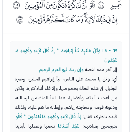
ﯖ
ﯘﯙﯚﯛﯜﯝﯞ
ﱤ
ﱥ
ﯠﯡﯢﯣﯤﯥﯦﯧﯨ
ﱦ
٦٩ - ١٠٤
وَاتْلُ عَلَيْهِمْ نَبَأَ إِبْرَاهِيمَ * إِذْ قَالَ لأبِيهِ وَقَوْمِهِ مَا
تَعْبُدُونَ
إلى آخر هذه القصة
وإن ربك لهو العزيز الرحيم
أي: واتل يا محمد على الناس، نبأ إبراهيم الخليل، وخبره
الجليل، في هذه الحالة بخصوصها، وإلا فله أنباء كثيرة، ولكن
من أعجب أنبائه، وأفضلها، هذا النبأ المتضمن لرسالته،
ودعوته قومه، ومحاجته إياهم، وإبطاله ما هم عليه، ولذلك
قيده بالظرف فقال:
إِذْ قَالَ لأبِيهِ وَقَوْمِهِ مَا تَعْبُدُونَ * قَالُوا
متبجحين بعبادتهم:
نَعْبُدُ أَصْنَامًا
ننحتها ونعملها بأيدينا.