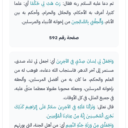
ثم دعا عليه السلام ربه فقال:
رَبِّ هَبْ لِي حُكْمًا
أي: علما
كثيرا، أعرف به الأحكام، والحلال والحرام، وأحكم به بين
الأنام،
وَأَلْحِقْنِي بِالصَّالِحِينَ
من إخوانه الأنبياء والمرسلين.
صفحة رقم 592
وَاجْعَلْ لِي لِسَانَ صِدْقٍ فِي الآخِرِينَ
أي: اجعل لي ثناء صدق،
مستمر إلى آخر الدهر. فاستجاب الله دعاءه، فوهب له من
العلم والحكم، ما كان به من أفضل المرسلين، وألحقه
بإخوانه المرسلين، وجعله محبوبا مقبولا معظما مثنًى عليه،
في جميع الملل، في كل الأوقات.
قال تعالى:
وَتَرَكْنَا عَلَيْهِ فِي الآخِرِينَ سَلامٌ عَلَى إِبْرَاهِيمَ كَذَلِكَ
نَجْزِي الْمُحْسِنِينَ إِنَّهُ مِنْ عِبَادِنَا الْمُؤْمِنِينَ
.
وَاجْعَلْنِي مِنْ وَرَثَةِ جَنَّةِ النَّعِيمِ
أي: من أهل الجنة، التي يورثهم