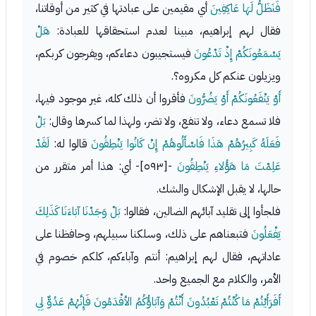
فَنَظَلُّ لَهَا عَاكِفِينَ
أي مقيمين على عبادتها في كثير من أوقاتنا،
فقال لهم إبراهيم، مبينا لعدم استحقاقها للعبادة:
هَلْ
يَسْمَعُونَكُمْ إِذْ تَدْعُونَ
فيستجيبون دعاءكم، ويفرجون كربكم،
ويزيلون عنكم كل مكروه؟.
أَوْ يَنْفَعُونَكُمْ أَوْ يَضُرُّونَ
فأقروا أن ذلك كله، غير موجود فيها،
فلا تسمع دعاء، ولا تنفع، ولا تضر، ولهذا لما كسرها وقال:
بَلْ
فَعَلَهُ كَبِيرُهُمْ هَذَا فَاسْأَلُوهُمْ إِنْ كَانُوا يَنْطِقُونَ
قالوا له:
لَقَدْ
عَلِمْتَ مَا هَؤُلاءِ يَنْطِقُونَ
-[٥٩٣]- أي: هذا أمر متقرر من
حالها، لا يقبل الإشكال والشك.
فلجأوا إلى تقليد آبائهم الضالين، فقالوا:
بَلْ وَجَدْنَا آبَاءَنَا كَذَلِكَ
يَفْعَلُونَ
فتبعناهم على ذلك، وسلكنا سبيلهم، وحافظنا على
عاداتهم، فقال لهم إبراهيم: أنتم وآباءكم، كلكم خصوم في
الأمر، والكلام مع الجميع واحد.
أَفَرَأَيْتُمْ مَا كُنْتُمْ تَعْبُدُونَ أَنْتُمْ وَآبَاؤُكُمُ الأقْدَمُونَ فَإِنَّهُمْ عَدُوٌّ لِي