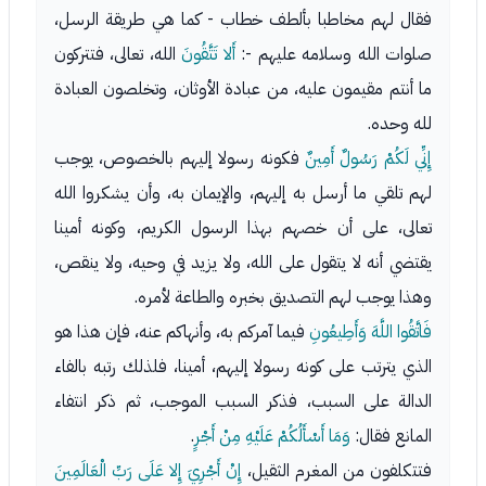
فقال لهم مخاطبا بألطف خطاب - كما هي طريقة الرسل،
صلوات الله وسلامه عليهم -:
أَلا تَتَّقُونَ
الله، تعالى، فتتركون
ما أنتم مقيمون عليه، من عبادة الأوثان، وتخلصون العبادة
لله وحده.
إِنِّي لَكُمْ رَسُولٌ أَمِينٌ
فكونه رسولا إليهم بالخصوص، يوجب
لهم تلقي ما أرسل به إليهم، والإيمان به، وأن يشكروا الله
تعالى، على أن خصهم بهذا الرسول الكريم، وكونه أمينا
يقتضي أنه لا يتقول على الله، ولا يزيد في وحيه، ولا ينقص،
وهذا يوجب لهم التصديق بخبره والطاعة لأمره.
فَاتَّقُوا اللَّهَ وَأَطِيعُونِ
فيما آمركم به، وأنهاكم عنه، فإن هذا هو
الذي يترتب على كونه رسولا إليهم، أمينا، فلذلك رتبه بالفاء
الدالة على السبب، فذكر السبب الموجب، ثم ذكر انتفاء
المانع فقال:
وَمَا أَسْأَلُكُمْ عَلَيْهِ مِنْ أَجْرٍ
.
فتتكلفون من المغرم الثقيل،
إِنْ أَجْرِيَ إِلا عَلَى رَبِّ الْعَالَمِينَ