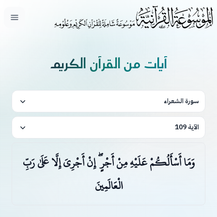
فتح ال
آيات من القرآن الكريم
سورة الشعراء
الآية 109
وَمَا أَسْأَلُكُمْ عَلَيْهِ مِنْ أَجْرٍ ۖ إِنْ أَجْرِيَ إِلَّا عَلَىٰ رَبِّ
الْعَالَمِينَ