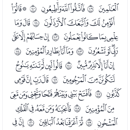
ﰑ
ﰓﰔﰕ
ﰗﰘ
ﱬ
ﱭ
ﰙﰚﰛﰜ
ﭑﭒ
ﱮ
ﭓﭔﭕﭖ
ﭘﭙﭚﭛ
ﱯ
ﭜﭝﭞﭟ
ﭡﭢﭣﭤ
ﱰ
ﱱ
ﭦﭧﭨﭩﭪ
ﭬﭭﭮﭯﭰ
ﱲ
ﭱﭲﭳ
ﭵﭶﭷﭸ
ﱳ
ﭹ
ﭻﭼﭽﭾﭿﮀﮁ
ﱴ
ﮂﮃ
ﮅﮆﮇﮈﮉ
ﱵ
ﮊ
ﮌﮍﮎﮏ
ﮑﮒ
ﱶ
ﱷ