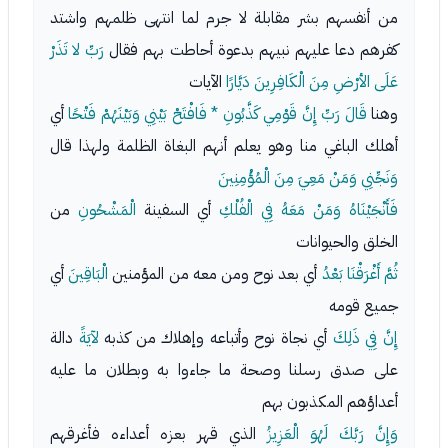
من أنفسهم بشر مقابلة لا جرم لما انتهى ظلمهم واشتد
كفرهم دعا عليهم نبيهم بدعوة أحاطت بهم فقال
رَبِّ لا تَذَرْ
عَلَى الأرْضِ مِنَ الْكَافِرِينَ دَيَّارًا
الآيات
وهنا
قَالَ رَبِّ إِنَّ قَوْمِي كَذَّبُونِ * فَافْتَحْ بَيْنِي وَبَيْنَهُمْ فَتْحًا
أي
أهلك الباغي منا وهو يعلم أنهم البغاة الظلمة ولهذا قال
وَنَجِّنِي وَمَنْ مَعِيَ مِنَ الْمُؤْمِنِينَ
فَأَنْجَيْنَاهُ وَمَنْ مَعَهُ فِي الْفُلْكِ
أي السفينة
الْمَشْحُونِ
من
الخلق والحيوانات
ثُمَّ أَغْرَقْنَا بَعْدُ
أي بعد نوح ومن معه من المؤمنين
الْبَاقِينَ
أي
جميع قومه
إِنَّ فِي ذَلِكَ
أي نجاة نوح وأتباعه وإهلاك من كذبه
لآيَةً
دالة
على صدق رسلنا وصحة ما جاءوا به وبطلان ما عليه
أعداؤهم المكذبون بهم
وَإِنَّ رَبَّكَ لَهُوَ الْعَزِيزُ
الذي قهر بعزه أعداءه فأغرقهم