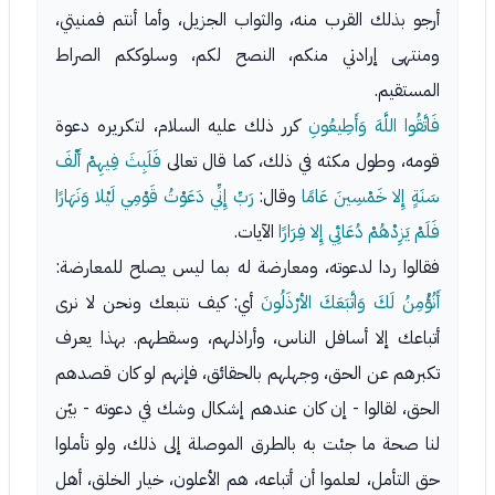
أرجو بذلك القرب منه، والثواب الجزيل، وأما أنتم فمنيتي،
ومنتهى إرادتي منكم، النصح لكم، وسلوككم الصراط
المستقيم.
فَاتَّقُوا اللَّهَ وَأَطِيعُونِ
كرر ذلك عليه السلام، لتكريره دعوة
قومه، وطول مكثه في ذلك، كما قال تعالى
فَلَبِثَ فِيهِمْ أَلْفَ
سَنَةٍ إِلا خَمْسِينَ عَامًا
وقال:
رَبِّ إِنِّي دَعَوْتُ قَوْمِي لَيْلا وَنَهَارًا
فَلَمْ يَزِدْهُمْ دُعَائِي إِلا فِرَارًا
الآيات.
فقالوا ردا لدعوته، ومعارضة له بما ليس يصلح للمعارضة:
أَنُؤْمِنُ لَكَ وَاتَّبَعَكَ الأرْذَلُونَ
أي: كيف نتبعك ونحن لا نرى
أتباعك إلا أسافل الناس، وأراذلهم، وسقطهم. بهذا يعرف
تكبرهم عن الحق، وجهلهم بالحقائق، فإنهم لو كان قصدهم
الحق، لقالوا - إن كان عندهم إشكال وشك في دعوته - بيّن
لنا صحة ما جئت به بالطرق الموصلة إلى ذلك، ولو تأملوا
حق التأمل، لعلموا أن أتباعه، هم الأعلون، خيار الخلق، أهل