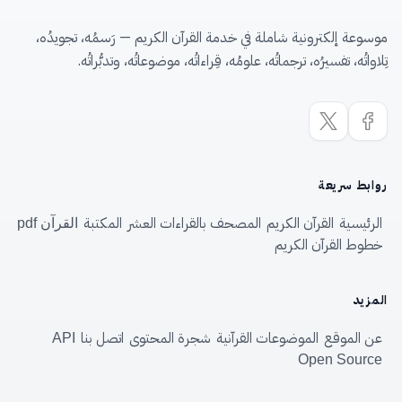
موسوعة إلكترونية شاملة في خدمة القرآن الكريم — رَسمُه، تجويدُه،
تِلاواتُه، تفسيرُه، ترجماتُه، علومُه، قِراءاتُه، موضوعاتُه، وتدبُّراتُه.
روابط سريعة
الرئيسية
القرآن الكريم
المصحف بالقراءات العشر
المكتبة
القرآن pdf
خطوط القرآن الكريم
المزيد
عن الموقع
الموضوعات القرآنية
شجرة المحتوى
اتصل بنا
API
Open Source