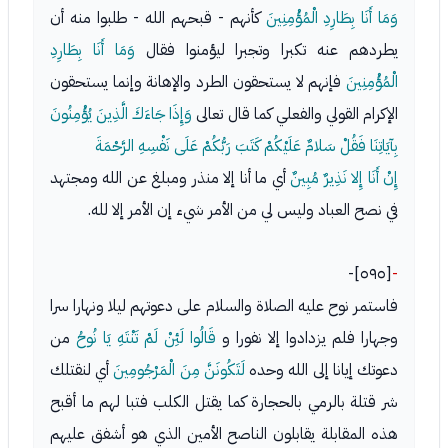
وَمَا أَنَا بِطَارِدِ الْمُؤْمِنِينَ
كأنهم - قبحهم الله - طلبوا منه أن
يطردهم عنه تكبرا وتجبرا ليؤمنوا فقال
وَمَا أَنَا بِطَارِدِ
الْمُؤْمِنِينَ
فإنهم لا يستحقون الطرد والإهانة وإنما يستحقون
الإكرام القولي والفعلي كما قال تعالى
وَإِذَا جَاءَكَ الَّذِينَ يُؤْمِنُونَ
بِآيَاتِنَا فَقُلْ سَلامٌ عَلَيْكُمْ كَتَبَ رَبُّكُمْ عَلَى نَفْسِهِ الرَّحْمَةَ
إِنْ أَنَا إِلا نَذِيرٌ مُبِينٌ
أي ما أنا إلا منذر ومبلغ عن الله ومجتهد
في نصح العباد وليس لي من الأمر شيء إن الأمر إلا لله.
[٥٩٥]-
-
فاستمر نوح عليه الصلاة والسلام على دعوتهم ليلا ونهارا سرا
وجهارا فلم يزدادوا إلا نفورا و
قَالُوا لَئِنْ لَمْ تَنْتَهِ يَا نُوحُ
من
دعوتك إيانا إلى الله وحده
لَتَكُونَنَّ مِنَ الْمَرْجُومِينَ
أي لنقتلك
شر قتلة بالرمي بالحجارة كما يقتل الكلب فتبا لهم ما أقبح
هذه المقابلة يقابلون الناصح الأمين الذي هو أشفق عليهم