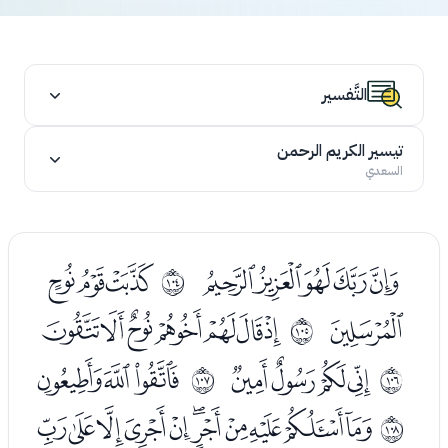
التَّفسير
تيسير الكريم الرحمن
السعدي
ﯪﯫﯬﯭﯮ
ﯰﯱﯲ
ﱧ
ﯳ
ﯵﯶﯷﯸﯹﯺﯻ
ﱨ
ﯽﯾﯿﰀ
ﰂﰃﰄ
ﱩ
ﱪ
ﰆﰇﰈﰉﰊﰋﰌﰍﰎﰏﰐ
ﱫ