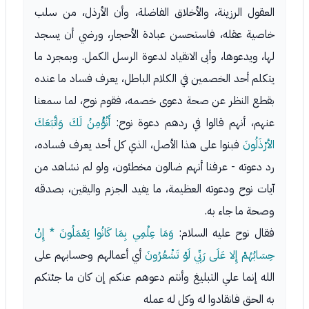
العقول الرزينة، والأخلاق الفاضلة، وأن الأرذل، من سلب
خاصية عقله، فاستحسن عبادة الأحجار، ورضي أن يسجد
لها، ويدعوها، وأبى الانقياد لدعوة الرسل الكمل. وبمجرد ما
يتكلم أحد الخصمين في الكلام الباطل، يعرف فساد ما عنده
بقطع النظر عن صحة دعوى خصمه، فقوم نوح، لما سمعنا
عنهم، أنهم قالوا في ردهم دعوة نوح:
أَنُؤْمِنُ لَكَ وَاتَّبَعَكَ
الأرْذَلُونَ
فبنوا على هذا الأصل، الذي كل أحد يعرف فساده،
رد دعوته - عرفنا أنهم ضالون مخطئون، ولو لم نشاهد من
آيات نوح ودعوته العظيمة، ما يفيد الجزم واليقين، بصدقه
وصحة ما جاء به.
فقال نوح عليه السلام:
وَمَا عِلْمِي بِمَا كَانُوا يَعْمَلُونَ * إِنْ
حِسَابُهُمْ إِلا عَلَى رَبِّي لَوْ تَشْعُرُونَ
أي أعمالهم وحسابهم على
الله إنما علي التبليغ وأنتم دعوهم عنكم إن كان ما جئتكم
به الحق فانقادوا له وكل له عمله