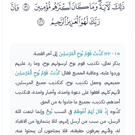
ﮓﮔﮕﮖﮗﮘﮙ
ﮛ
ﱸ
ﮜﮝﮞﮟ
ﱹ
١٠٥ - ١٢٢
كَذَّبَتْ قَوْمُ نُوحٍ الْمُرْسَلِينَ
إلى آخر القصة.
يذكر تعالى، تكذيب قوم نوح لرسولهم نوح، وما رد عليهم
وردوا عليه، وعاقبة الجميع فقال:
كَذَّبَتْ قَوْمُ نُوحٍ الْمُرْسَلِينَ
جميعهم، وجعل تكذيب نوح، كتكذيب جميع المرسلين،
لأنهم كلهم، اتفقوا على دعوة واحدة، وأخبار واحدة، فتكذيب
أحدهم، تكذيب، بجميع ما جاءوا به من الحق.
كذّبوه
إِذْ قَالَ لَهُمْ أَخُوهُمْ
في النسب
نُوحٌ
وإنما ابتعث الله
الرسل، من نسب من أرسل إليهم، لئلا يشمئزوا من الانقياد
له، ولأنهم يعرفون حقيقته، فلا يحتاجون أن يبحثوا عنه،