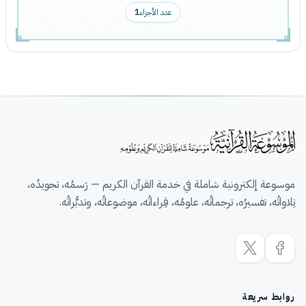
عدد الأجزاء
1
موسوعة إلكترونية شاملة في خدمة القرآن الكريم — رَسمُه، تجويدُه،
تِلاواتُه، تفسيرُه، ترجماتُه، علومُه، قِراءاتُه، موضوعاتُه، وتدبُّراتُه.
روابط سريعة