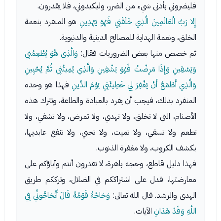
فليضروني بأدنى شيء من الضرر، وليكيدوني، فلا يقدرون.
إِلا رَبَّ الْعَالَمِينَ الَّذِي خَلَقَنِي فَهُوَ يَهْدِينِ
هو المنفرد بنعمة
الخلق، ونعمة الهداية للمصالح الدينية والدنيوية.
ثم خصص منها بعض الضروريات فقال:
وَالَّذِي هُوَ يُطْعِمُنِي
وَيَسْقِينِ وَإِذَا مَرِضْتُ فَهُوَ يَشْفِينِ وَالَّذِي يُمِيتُنِي ثُمَّ يُحْيِينِ
وَالَّذِي أَطْمَعُ أَنْ يَغْفِرَ لِي خَطِيئَتِي يَوْمَ الدِّينِ
فهذا هو وحده
المنفرد بذلك، فيجب أن يفرد بالعبادة والطاعة، وتترك هذه
الأصنام، التي لا تخلق، ولا تهدي، ولا تمرض، ولا تشفي، ولا
تطعم ولا تسقي، ولا تميت، ولا تحيي، ولا تنفع عابديها،
بكشف الكروب، ولا مغفرة الذنوب.
فهذا دليل قاطع، وحجة باهرة، لا تقدرون أنتم وآباؤكم على
معارضتها، فدل على اشتراككم في الضلال، وترككم طريق
الهدى والرشد. قال الله تعالى:
وَحَاجَّهُ قَوْمُهُ قَالَ أَتُحَاجُّونِّي فِي
اللَّهِ وَقَدْ هَدَانِ
الآيات.