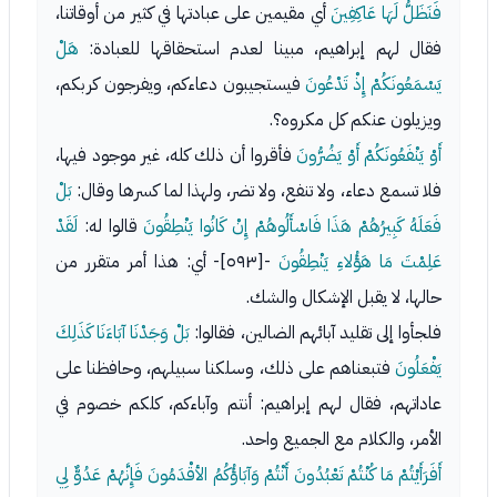
فَنَظَلُّ لَهَا عَاكِفِينَ
أي مقيمين على عبادتها في كثير من أوقاتنا،
فقال لهم إبراهيم، مبينا لعدم استحقاقها للعبادة:
هَلْ
يَسْمَعُونَكُمْ إِذْ تَدْعُونَ
فيستجيبون دعاءكم، ويفرجون كربكم،
ويزيلون عنكم كل مكروه؟.
أَوْ يَنْفَعُونَكُمْ أَوْ يَضُرُّونَ
فأقروا أن ذلك كله، غير موجود فيها،
فلا تسمع دعاء، ولا تنفع، ولا تضر، ولهذا لما كسرها وقال:
بَلْ
فَعَلَهُ كَبِيرُهُمْ هَذَا فَاسْأَلُوهُمْ إِنْ كَانُوا يَنْطِقُونَ
قالوا له:
لَقَدْ
عَلِمْتَ مَا هَؤُلاءِ يَنْطِقُونَ
-[٥٩٣]- أي: هذا أمر متقرر من
حالها، لا يقبل الإشكال والشك.
فلجأوا إلى تقليد آبائهم الضالين، فقالوا:
بَلْ وَجَدْنَا آبَاءَنَا كَذَلِكَ
يَفْعَلُونَ
فتبعناهم على ذلك، وسلكنا سبيلهم، وحافظنا على
عاداتهم، فقال لهم إبراهيم: أنتم وآباءكم، كلكم خصوم في
الأمر، والكلام مع الجميع واحد.
أَفَرَأَيْتُمْ مَا كُنْتُمْ تَعْبُدُونَ أَنْتُمْ وَآبَاؤُكُمُ الأقْدَمُونَ فَإِنَّهُمْ عَدُوٌّ لِي