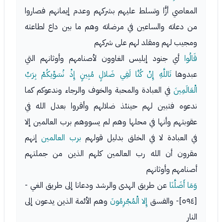
المعاصي أزًّا وتسلط عليهم بشركهم وعدم إيمانهم فصاروا
من دعاته والساعين في مرضاته وهم ما بين داع لطاعته
ومجيب لهم ومقلد لهم على شركهم
قَالُوا
أي جنود إبليس الغاوون لأصنامهم وأوثانهم التي
عبدوها
تَاللَّهِ إِنْ كُنَّا لَفِي ضَلالٍ مُبِينٍ إِذْ نُسَوِّيكُمْ بِرَبِّ
الْعَالَمِينَ
في العبادة والمحبة والخوف والرجاء وندعوكم كما
ندعوه فتبين لهم حينئذ ضلالهم وأقروا بعدل الله في
عقوبتهم وأنها في محلها وهم لم يسووهم برب العالمين إلا
في العبادة لا في الخلق بدليل قولهم
برب العالمين
إنهم
مقرون أن الله رب العالمين كلهم الذين من جملتهم
أصنامهم وأوثانهم
وَمَا أَضَلَّنَا
عن طريق الهدى والرشد ودعانا إلى طريق الغي -
[٥٩٤]- والفسق
إِلا الْمُجْرِمُونَ
وهم الأئمة الذين يدعون إلى
النار