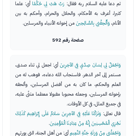
ثم دعا عليه السلام ربه فقال:
رَبِّ هَبْ لِي حُكْمًا
أي: علما
كثيرا، أعرف به الأحكام، والحلال والحرام، وأحكم به بين
الأنام،
وَأَلْحِقْنِي بِالصَّالِحِينَ
من إخوانه الأنبياء والمرسلين.
صفحة رقم 592
وَاجْعَلْ لِي لِسَانَ صِدْقٍ فِي الآخِرِينَ
أي: اجعل لي ثناء صدق،
مستمر إلى آخر الدهر. فاستجاب الله دعاءه، فوهب له من
العلم والحكم، ما كان به من أفضل المرسلين، وألحقه
بإخوانه المرسلين، وجعله محبوبا مقبولا معظما مثنًى عليه،
في جميع الملل، في كل الأوقات.
قال تعالى:
وَتَرَكْنَا عَلَيْهِ فِي الآخِرِينَ سَلامٌ عَلَى إِبْرَاهِيمَ كَذَلِكَ
نَجْزِي الْمُحْسِنِينَ إِنَّهُ مِنْ عِبَادِنَا الْمُؤْمِنِينَ
.
وَاجْعَلْنِي مِنْ وَرَثَةِ جَنَّةِ النَّعِيمِ
أي: من أهل الجنة، التي يورثهم