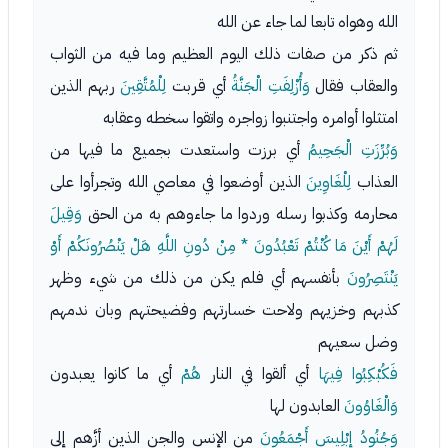
الله وهواه تابعا لما جاء عن الله
ثم ذكر من صفات ذلك اليوم العظيم وما فيه من الثواب
والعقاب فقال
وَأُزْلِفَتِ الْجَنَّةُ
أي قربت
لِلْمُتَّقِينَ
ربهم الذين
امتثلوا أوامره واجتنبوا زواجره واتقوا سخطه وعقابه
وَبُرِّزَتِ الْجَحِيمُ
أي برزت واستعدت بجميع ما فيها من
العذاب
لِلْغَاوِينَ
الذين أوضعوا في معاصي الله وتجرأوا على
محارمه وكذبوا رسله وردوا ما جاءوهم به من الحق
وَقِيلَ
لَهُمْ أَيْنَ مَا كُنْتُمْ تَعْبُدُونَ * مِنْ دُونِ اللَّهِ هَلْ يَنْصُرُونَكُمْ أَوْ
يَنْتَصِرُونَ
بأنفسهم أي فلم يكن من ذلك من شيء وظهر
كذبهم وخزيهم ولاحت خسارتهم وفضيحتهم وبان ندمهم
وضل سعيهم
فَكُبْكِبُوا فِيهَا
أي ألقوا في النار
هُمْ
أي ما كانوا يعبدون
وَالْغَاوُونَ
العابدون لها
وَجُنُودُ إِبْلِيسَ أَجْمَعُونَ
من الإنس والجن الذين أزَّهم إلى