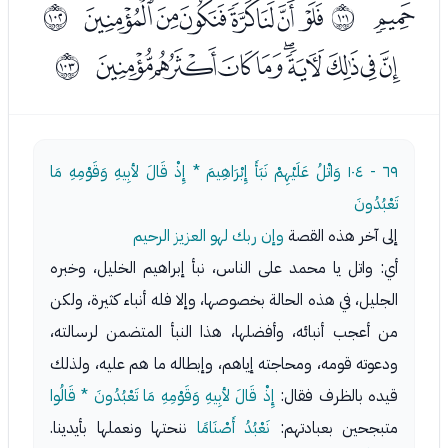
ﯖ
ﯘﯙﯚﯛﯜﯝﯞ
ﱤ
ﱥ
ﯠﯡﯢﯣﯤﯥﯦﯧﯨ
ﱦ
٦٩ - ١٠٤
وَاتْلُ عَلَيْهِمْ نَبَأَ إِبْرَاهِيمَ * إِذْ قَالَ لأبِيهِ وَقَوْمِهِ مَا
تَعْبُدُونَ
إلى آخر هذه القصة
وإن ربك لهو العزيز الرحيم
أي: واتل يا محمد على الناس، نبأ إبراهيم الخليل، وخبره
الجليل، في هذه الحالة بخصوصها، وإلا فله أنباء كثيرة، ولكن
من أعجب أنبائه، وأفضلها، هذا النبأ المتضمن لرسالته،
ودعوته قومه، ومحاجته إياهم، وإبطاله ما هم عليه، ولذلك
قيده بالظرف فقال:
إِذْ قَالَ لأبِيهِ وَقَوْمِهِ مَا تَعْبُدُونَ * قَالُوا
متبجحين بعبادتهم:
نَعْبُدُ أَصْنَامًا
ننحتها ونعملها بأيدينا.