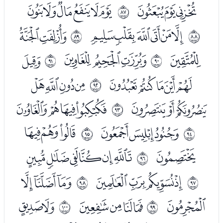
ﭦﭧﭨ
ﭪﭫﭬﭭﭮﭯ
ﱖ
ﭱﭲﭳﭴﭵﭶ
ﭸﭹ
ﱗ
ﱘ
ﭺ
ﭼﭽﭾ
ﮀ
ﱙ
ﱚ
ﮁﮂﮃﮄﮅ
ﮇﮈﮉﮊ
ﱛ
ﮋﮌﮍ
ﮏﮐﮑﮒ
ﱜ
ﮔﮕﮖ
ﮘﮙﮚ
ﱝ
ﱞ
ﮛ
ﮝﮞﮟﮠﮡﮢ
ﱟ
ﮤﮥﮦﮧ
ﮩﮪﮫ
ﱠ
ﱡ
ﮬ
ﮮﮯﮰﮱ
ﯔﯕ
ﱢ
ﱣ