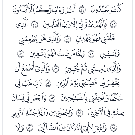
ﯘﯙ
ﯛﯜﯝ
ﱊ
ﯟﯠﯡﯢﯣﯤ
ﯦ
ﱋ
ﱌ
ﯧﯨﯩ
ﯫﯬﯭ
ﱍ
ﯮ
ﯰﯱﯲﯳ
ﱎ
ﱏ
ﯵﯶﯷﯸ
ﯺﯻﯼ
ﱐ
ﯽﯾﯿﰀﰁ
ﰃﰄﰅ
ﱑ
ﰆﰇﰈ
ﭑﭒﭓ
ﱒ
ﭔﭕﭖ
ﭘﭙﭚﭛﭜ
ﱓ
ﭞﭟﭠﭡﭢﭣ
ﭥ
ﱔ
ﱕ