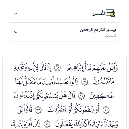
التَّفسير
تيسير الكريم الرحمن
السعدي
ﮏﮐﮑﮒ
ﮔﮕﮖﮗ
ﱄ
ﮘﮙ
ﮛﮜﮝﮞﮟ
ﱅ
ﮠ
ﮢﮣﮤﮥﮦ
ﱆ
ﮨﮩﮪﮫ
ﮭﮮ
ﱇ
ﱈ
ﮯﮰﮱﯓ
ﯕﯖﯗ
ﱉ