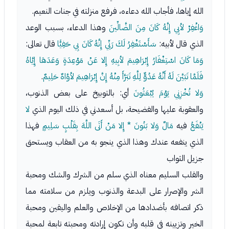
الله إياها، فأجاب الله دعاءه، فرفع منزلته في جنات النعيم.
وَاغْفِرْ لأبِي إِنَّهُ كَانَ مِنَ الضَّالِّينَ
وهذا الدعاء، بسبب الوعد
الذي قال لأبيه:
سَأَسْتَغْفِرُ لَكَ رَبِّي إِنَّهُ كَانَ بِي حَفِيًّا
قال تعالى:
وَمَا كَانَ اسْتِغْفَارُ إِبْرَاهِيمَ لأبِيهِ إِلا عَنْ مَوْعِدَةٍ وَعَدَهَا إِيَّاهُ
فَلَمَّا تَبَيَّنَ لَهُ أَنَّهُ عَدُوٌّ لِلَّهِ تَبَرَّأَ مِنْهُ إِنَّ إِبْرَاهِيمَ لأوَّاهٌ حَلِيمٌ
.
وَلا تُخْزِنِي يَوْمَ يُبْعَثُونَ
أي: بالتوبيخ على بعض الذنوب،
والعقوبة عليها والفضيحة، بل أسعدني في ذلك اليوم الذي
لا
يَنْفَعُ
فيه
مَالٌ وَلا بَنُونَ * إِلا مَنْ أَتَى اللَّهَ بِقَلْبٍ سَلِيمٍ
فهذا
الذي ينفعه عندك وهذا الذي ينجو به من العقاب ويستحق
جزيل الثواب
والقلب السليم معناه الذي سلم من الشرك والشك ومحبة
الشر والإصرار على البدعة والذنوب ويلزم من سلامته مما
ذكر اتصافه بأضدادها من الإخلاص والعلم واليقين ومحبة
الخير وتزيينه في قلبه وأن تكون إرادته ومحبته تابعة لمحبة