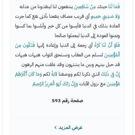
فَمَا لَنَا
حينئذ
مِنْ شَافِعِينَ
يشفعون لنا لينقذونا من عذابه
وَلا صَدِيقٍ حَمِيمٍ
أي قريب مصاف ينفعنا بأدنى نفع كما جرت
العادة بذلك في الدنيا فأيسوا من كل خير وأبلسوا بما كسبوا
وتمنوا العودة إلى الدنيا ليعملوا صالحا
فَلَوْ أَنَّ لَنَا كَرَّةً
أي رجعة إلى الدنيا وإعادة إليها
فَنَكُونَ مِنَ
الْمُؤْمِنِينَ
لنسلم من العقاب ونستحق الثواب هيهات هيهات
قد حيل بينهم وبين ما يشتهون وقد غلقت منهم الرهون
إِنَّ فِي ذَلِكَ
الذي ذكرنا لكم ووصفنا
لآيَةً
لكم
وَمَا كَانَ أَكْثَرُهُمْ
مُؤْمِنِينَ
مع نزول الآيات
وَإِنَّ رَبَّكَ لَهُوَ الْعَزِيزُ الرَّحِيمُ
صفحة رقم 593
عرض المزيد