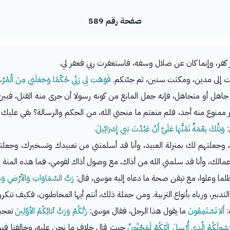
صفحة رقم 589
 كفر، وإنما كان عن ضلال وسفه، فاستغفرت ربي فغفر لي.
ت إلى مدين، ومكثت سنين، ثم جئتكم.
فَوَهَبَ لِي رَبِّي حُكْمًا وَجَعَلَنِي مِنَ الْمُرْ
ل أو متجاهل، فإنه جعل المانع من كونه رسولا أن جرى منه القتل، فبين 
 ممنوع منه أحد، فلم منعتم ما منحني الله، من الحكم والرسالة؟ بقي عليك 
:
وَتِلْكَ نِعْمَةٌ تَمُنُّهَا عَلَيَّ أَنْ عَبَّدْتَ بَنِي إِسْرَائِيلَ
.
 وجعلتهم لك بمنزلة العبيد، وأنا قد أسلمتني من تعبيدك وتسخيرك، وجعلتها
، وأنا قد سلمني الله من أذاك، مع وصول أذاك لقومي، فما هذه المنة التي
ظلما وعلوا، مع تيقن صحة ما دعاه إليه موسى، قال:
رَبُّ السَّمَاوَاتِ وَالأرْضِ وَمَا 
 التدبير، ورباه بأنواع التربية. ومن جملة ذلك، أنتم أيها المخاطبون، فكيف 
:
أَلا تَسْتَمِعُونَ
ما يقول هذا الرجل، فقال موسى:
رَبُّكُمْ وَرَبُّ آبَائِكُمُ الأوَّلِينَ
تعجبت
رَسُولَكُمُ الَّذِي أُرْسِلَ إِلَيْكُمْ لَمَجْنُونٌ
حيث قال خلاف ما نحن عليه، وخالفنا فيما