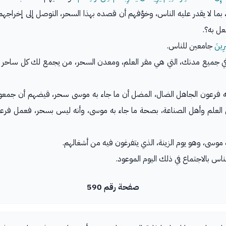
بما لا يقدر عليه الناس، وخوَّفهم أن قصده بهذا السحر، التوصل إلى إخراجه
عل به؟.
رِينَ
جامعين للناس.
ي جميع مدنك، التي هي مقر العلم، ومعدن السحر، من يجمع لك كل ساحر م
 به فرعون الجاهل الضال، المضل أن ما جاء به موسى سحر، قيضهم أن جمعو
ل العلم وأهل الصناعة، بصحة ما جاء به موسى، وأنه ليس بسحر، فعمل فرعو
موسى، وهو يوم الزينة، الذي يتفرغون فيه من أشغالهم.
اس بالاجتماع في ذلك اليوم الموعود.
صفحة رقم 590