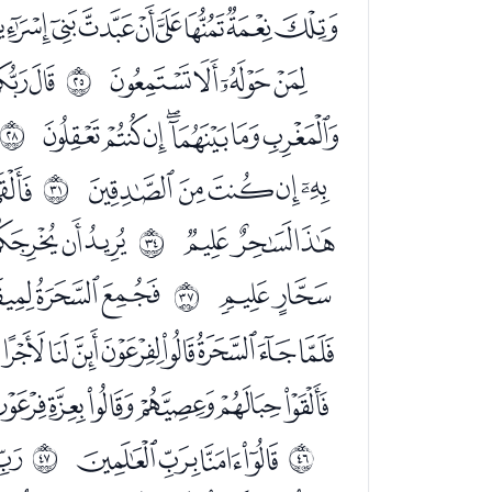
ﭤﭥﭦﭧﭨﭩﭪﭫ
ﭿﮀﮁﮂ
ﮄﮅ
ﰘ
ﮕﮖﮗﮘﮙﮚﮛ
ﰛ
ﮮﮯﮰﮱﯓ
ﯕ
ﰞ
ﯧﯨﯩ
ﯫﯬﯭ
ﰡ
ﯾﯿ
ﰁﰂﰃ
ﰤ
ﭙﭚﭛﭜﭝﭞﭟﭠ
ﭵﭶﭷﭸﭹﭺ
ﮌﮍﮎﮏ
ﮑ
ﰭ
ﰮ