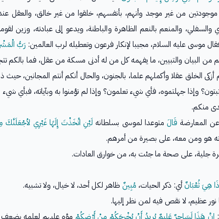
تا موجودتين من غير موجد وأنهم، بأنفسهم، خلقوا من غير خالق، والعقل ع
 والسفلي، والمنعم بالنعم الظاهرة والباطنة، ويدعو إلى عبادته، وزين لقومه
ال موسى عليه السلام، مجيبا لإنكار فرعون وتعطيله لرب العالمين:
رَبُّ الْمَشْر
من البيان والتبيين، ما يفهمه كل من له أدنى مسكة من عقل، فما بالكم تتجا
 أزكى الخلق عقلا وأكملهم علما، بالجنون، والحال أنكم أنتم المجانين، حيث 
ن؟ وإذا جهلتموه، فأي شيء تعلمون؟ وإذا لم تؤمنوا به وبآياته، فبأي شيء - بع
هدى منكم.
عن المعارضة
قَالَ
متوعدا لموسى بسلطانه
لَئِنِ اتَّخَذْتَ إِلَهًا غَيْرِي لأجْعَلَنَّكَ
 أنه هو ومن معه، على بصيرة من أمرهم.
رة جلية، على صحة ما جئت به، من خوارق العادات.
َا هِيَ ثُعْبَانٌ
أي: ذكر الحيات،
مُبِينٌ
ظاهر لكل أحد، لا خيال، ولا تشبيه.
 نور عظيم، لا نقص فيه لمن نظر إليها.
:
إِنَّ هَذَا لَسَاحِرٌ عَلِيمٌ يُرِيدُ أَنْ يُخْرِجَكُمْ مِنْ أَرْضِكُمْ
موَّه عليهم لعلمه بضعف ع