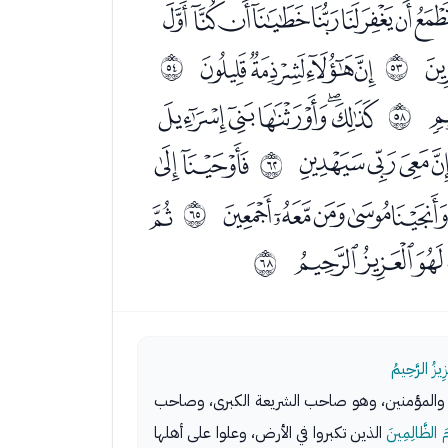
ﯘﯙﯚﯛﯜﯝﯞﯟﯠ
ﯳﯴﯵﯶ
ﰴ
ﰵ
ﰉﰊﰋﰌﰍ
ﰹ
ﭝﭞﭟﭠ
ﭢﭣ
ﰽ
ﭶﭷﭸﭹ
ﭻ
ﱀ
ﮋﮌﮍ
ﱃ
ِيزُ الرَّحِيمُ
مين والمؤمنين، وهو صاحب الشريعة الكبرى، وصاحب
مَ الظَّالِمِينَ
الذين تكبروا في الأرض، وعلوا على أهلها