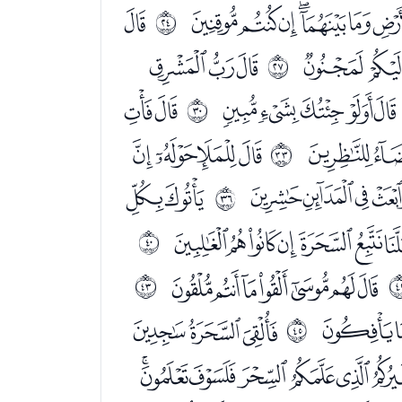
ﭸﭹﭺﭻﭼ
ﭾ
ﰗ
ﮏﮐ
ﮒﮓﮔ
ﰚ
ﮦﮧﮨﮩﮪ
ﮬﮭ
ﰝ
ﯠﯡ
ﯣﯤﯥﯦ
ﰠ
ﯷﯸﯹﯺ
ﯼﯽ
ﰣ
ﭒﭓﭔﭕﭖﭗ
ﰧ
ﭭﭮﭯﭰﭱﭲﭳ
ﰪ
ﮅﮆ
ﮈﮉﮊ
ﰬ
ﮝﮞﮟﮠﮡﮢﮣﮤ