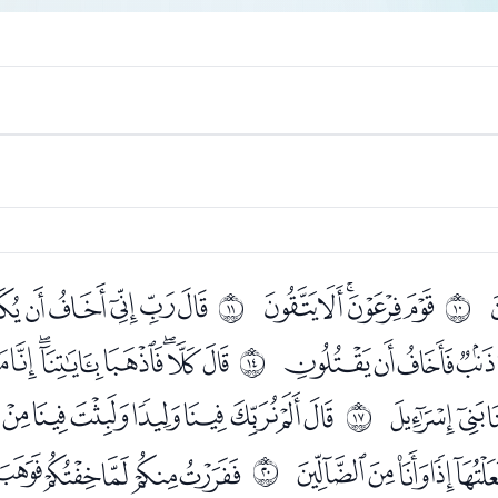
ﮥﮦﮧﮨﮩ
ﮫﮬﮭﮮﮯ
ﰉ
ﰊ
ﯞﯟﯠﯡ
ﯣﯤﯥﯦﯧﯨ
ﰍ
ﯸﯹ
ﯻﯼﯽﯾﯿﰀﰁﰂ
ﰐ
ﭒﭓﭔﭕﭖ
ﭘﭙﭚﭛﭜﭝ
ﰓ