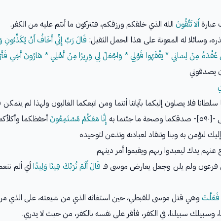
 عبارة
أَلا تَتَّقُونَ
الله الذي خلقكم ورزقكم، فتتركون ما أنتم عليه من الكفر.
ره، وسائلا له المعونة على هذا الحمل الثقيل:
قَالَ رَبِّ إِنِّي أَخَافُ أَنْ يُكَذِّبُونِ
ْ عُقْدَةً مِنْ لِسَانِي * يَفْقَهُوا قَوْلِي * وَاجْعَلْ لِي وَزِيرًا مِنْ أَهْلِي * هَارُونَ أَخِي
فَأَ
ن يصدقوني
ِ
طانا فلا يصلون إليكما بآياتنا أنتما ومن اتبعكما الغالبون ولهذا لم يتمكن
 ما جئتما به
إِنَّا مَعَكُمْ مُسْتَمِعُونَ
أحفظكما وأكلأكم
ليك لتؤمن به وبنا وتنقاد لعبادته وتذعن لتوحيده
هم يدك ليعبدوا ربهم ويقيموا أمر دينهم
يؤمن فرعون ولم يلن وجعل يعارض موسى فـ
قَالَ أَلَمْ نُرَبِّكَ فِينَا وَلِيدًا
أي ألم ننعم
 فَعَلْتَ
وهي قتل موسى للقبطي، حين استغاثه الذي من شيعته، على الذي م
 وسبيلك سبيلنا، في الكفر، فأقر على نفسه بالكفر، من حيث لا يدري.