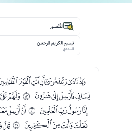
التَّفسير
تيسير الكريم الرحمن
السعدي
ﮜﮝﮞﮟﮠﮡﮢﮣ
ﯗﯘﯙﯚ
ﯜﯝ
ﰌ
ﯰﯱﯲﯳ
ﯵﯶﯷ
ﰏ
ﰉﰊﰋﰌ
ﭑ
ﰒ