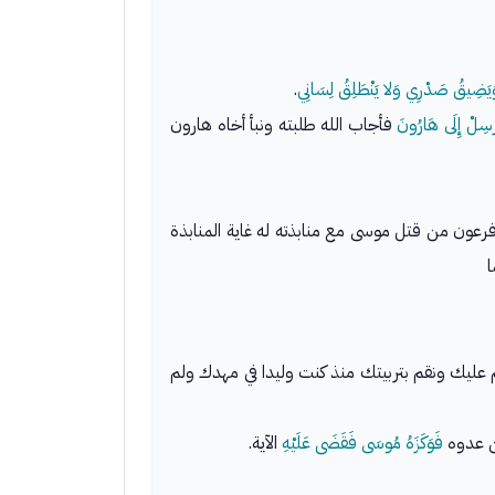
 وَيَضِيقُ صَدْرِي وَلا يَنْطَلِقُ لِسَانِي
.
رْسِلْ إِلَى هَارُونَ
فأجاب الله طلبته ونبأ أخاه هارون
 فرعون من قتل موسى مع منابذته له غاية المنابذة
ا
 عليك ونقم بتربيتك منذ كنت وليدا في مهدك ولم
ن عدوه
فَوَكَزَهُ مُوسَى فَقَضَى عَلَيْهِ
الآية.