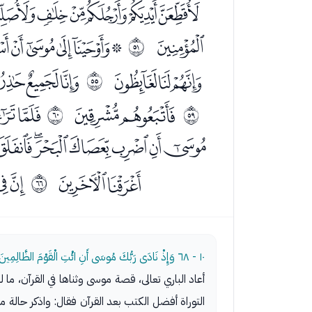
ﮥﮦﮧﮨﮩﮪ
ﯡ
ﯣﯤﯥﯦﯧ
ﰲ
ﯸﯹﯺ
ﯼﯽﯾ
ﰶ
ﰏﰐ
ﭑﭒ
ﰺ
ﰻ
ﭤﭥﭦﭧﭨﭩﭪ
ﭼﭽ
ﭿ
ﱁ
١٠ - ٦٨
وَإِذْ نَادَى رَبُّكَ مُوسَى أَنِ ائْتِ الْقَوْمَ الظَّالِمِينَ
أعاد الباري تعالى، قصة موسى وثناها في القرآن، 
التوراة أفضل الكتب بعد القرآن فقال: واذكر حالة م