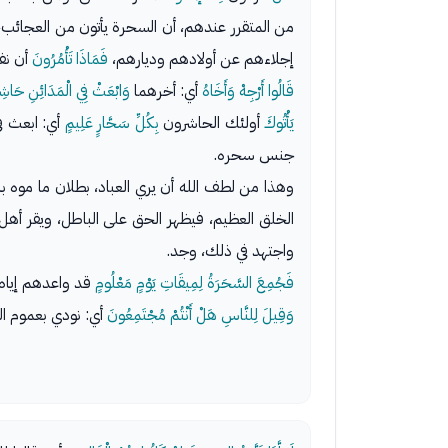
من المتقرر عندهم، أن السحرة يأتون من العجائب، 
إجلاءهم عن أولادهم وديارهم،
فَمَاذَا تَأْمُرُونَ
أن نف
قَالُوا أَرْجِهْ وَأَخَاهُ
أي: أخرهما
وَابْعَثْ فِي الْمَدَائِنِ حَاشِ
يَأْتُوكَ
أولئك الحاشرون
بِكُلِّ سَحَّارٍ عَلِيمٍ
أي: ابعث ف
جنس سحره.
وهذا من لطف الله أن يري العباد، بطلان ما موه
الخلق العظيم، فيظهر الحق على الباطل، ويقر أه
واجتهد في ذلك، وجد.
فَجُمِعَ السَّحَرَةُ لِمِيقَاتِ يَوْمٍ مَعْلُومٍ
قد واعدهم إياه 
وَقِيلَ لِلنَّاسِ هَلْ أَنْتُمْ مُجْتَمِعُونَ
أي: نودي بعموم الن