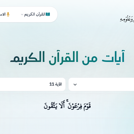
القرآن الكريم
الاس
آيات من القرآن الكريم
الآية 11
قَوْمَ فِرْعَوْنَ ۚ أَلَا يَتَّقُونَ