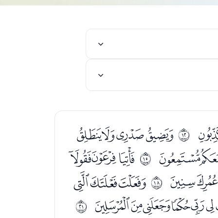
ﮰ
ﯓﯔﯕﯖ
ﰋ
ﯩﯪﯫ
ﯭﯮﯯ
ﰎ
ﰃﰄ
ﰆﰇﰈ
ﰑ
ﭞﭟﭠﭡﭢ
ﰔ