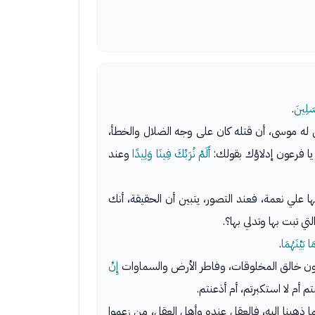
سَلِينَ
.
له موسى، أن قتله كان على وجه الضلال والخطأ،
يا فرعون إدلاؤك بقولك:
أَلَمْ نُرَبِّكَ فِينَا وَلِيدًا
وعند
 علي نعمة، فعند التصور، يتبين أن الحقيقة، أنك
 تبت بها وتدلي بها؟.
بَيْنَهُمَا
.
تنكرون خالق المخلوقات، وفاطر الأرض والسماوات
إِنْ
م أم لا استكبرتم، أم أذعنتم.
 ذهبنا إليه، فالعقل عنده وأهل العقل، من زعموا