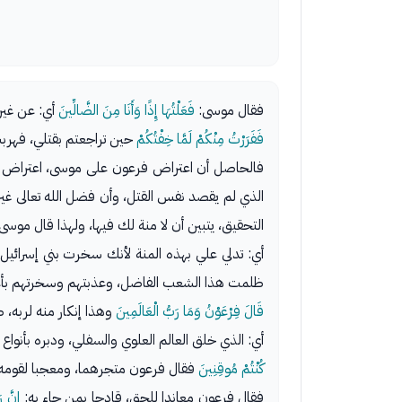
فقال موسى:
فَعَلْتُهَا إِذًا وَأَنَا مِنَ الضَّالِّينَ
أي: عن غير
فَفَرَرْتُ مِنْكُمْ لَمَّا خِفْتُكُمْ
حين تراجعتم بقتلي، فهرب
فالحاصل أن اعتراض فرعون على موسى، اعتراض جاه
الذي لم يقصد نفس القتل، وأن فضل الله تعالى غير
التحقيق، يتبين أن لا منة لك فيها، ولهذا قال موسى
أي: تدلي علي بهذه المنة لأنك سخرت بني إسرائيل،
ظلمت هذا الشعب الفاضل، وعذبتهم وسخرتهم بأعمالك
قَالَ فِرْعَوْنُ وَمَا رَبُّ الْعَالَمِينَ
وهذا إنكار منه لربه، 
أي: الذي خلق العالم العلوي والسفلي، ودبره بأنواع
كُنْتُمْ مُوقِنِينَ
فقال فرعون متجرهما، ومعجبا لقومه
فقال فرعون معاندا للحق، قادحا بمن جاء به:
إِنَّ 