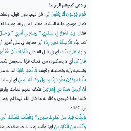
وادعى كبيرهم الربوبية.
قَوْمَ فِرْعَوْنَ أَلا يَتَّقُونَ
أي: قل لهم، بلين قول، ولطف
فقال موسى عليه السلام، معتذرا من ربه، ومبينا لعذ
فقال:
رَبِّ اشْرَحْ لِي صَدْرِي * وَيَسِّرْ لِي أَمْرِي * وَاحْلُل
كما نبأه
فَأَرْسِلْهُ مَعِيَ رِدْءًا
أي معاونا لي على أمري أ
وَلَهُمْ عَلَيَّ ذَنْبٌ
أي في قتل القبطي
فَأَخَافُ أَنْ يَقْتُلُون
قَالَ كَلا
أي لا يتمكنون من قتلك فإنا سنجعل لكما سل
وتسفيه رأيه وتضليله وقومه
فَاذْهَبَا بِآيَاتِنَا
الدالة على -[٥٩٠]- صدقكما وصحة
فَأْتِيَا فِرْعَوْنَ فَقُولا إِنَّا رَسُولُ رَبِّ الْعَالَمِينَ
أي أرسلنا إ
أَنْ أَرْسِلْ مَعَنَا بَنِي إِسْرَائِيلَ
فكف عنهم عذابك وارفع عن
فلما جاءا فرعون وقالا له ما قال الله لهما لم 
تزل كذلك
وَلَبِثْتَ فِينَا مِنْ عُمُرِكَ سِنِينَ * وَفَعَلْتَ فَعْلَتَكَ الَّتِي
وَأَنْتَ مِنَ الْكَافِرِينَ
أي: وأنت إذ ذاك طريقك طريقنا،