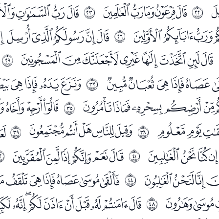
ﭭﭮﭯﭰﭱ
ﭳﭴﭵﭶﭷ
ﰕ
ﰖ
ﮆﮇﮈ
ﮊﮋﮌﮍﮎ
ﰙ
ﮝﮞﮟﮠﮡﮢﮣﮤ
ﰜ
ﯖﯗﯘﯙﯚ
ﯜﯝﯞﯟ
ﰟ
ﯮﯯﯰﯱﯲ
ﯴﯵﯶ
ﰢ
ﰄﰅ
ﰇﰈﰉﰊﰋ
ﭑ
ﰥ
ﰦ
ﭡﭢﭣﭤ
ﭦﭧﭨﭩﭪﭫ
ﰨ
ﰩ
ﭻﭼﭽ
ﭿﮀﮁﮂﮃﮄ
ﰫ
ﮒﮓ
ﮕﮖﮗﮘﮙﮚﮛﮜ
ﰯ