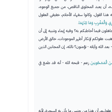
نده، أن يعبد المخلوق الناقص، من جميع الوجوه،
 هذا القول، وكانوا سفهاء الأحلام، خفيفي العقول
ِقِ وَالْمَغْرِبِ وَمَا بَيْنَهُمَا
.
هلون فيما أخاطبكم به؟ وفيه إيماء وتنبيه إلى أن
ذهبت عقولكم لإنكار أظهر الموجودات، خالق الأرض
د الله وآياته - تؤمنون؟ تالله، إن المجانين الذين
 مِنَ الْمَسْجُونِينَ
زعم - قبحه الله - أنه قد طمع في
قولهم، أن هذا من جنس ما يأتي به السحرة، لأنه