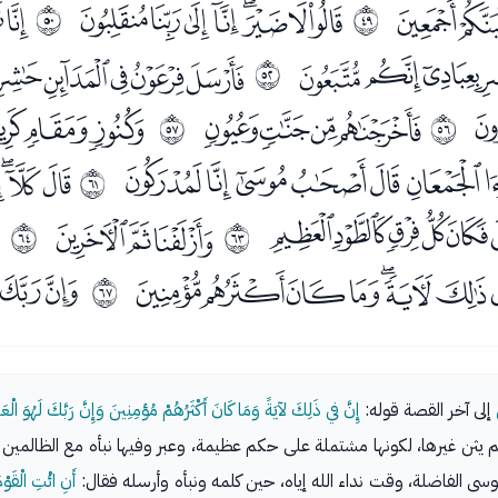
ﮫ
ﮭﮮﮯﮰﮱﯓﯔﯕ
ﯗ
ﰰ
ﰱ
ﯨﯩﯪﯫ
ﯭﯮﯯﯰﯱ
ﰳ
ﰀﰁﰂﰃ
ﰅﰆﰇ
ﰷ
ﰸ
ﭓﭔﭕﭖﭗﭘ
ﭚﭛﭜ
ﰼ
ﭫﭬﭭﭮﭯ
ﭱﭲﭳ
ﭵ
ﰾ
ﰿ
ﮀﮁﮂﮃﮄﮅﮆﮇ
ﮉﮊ
ﱂ
إلى آخر القصة قوله:
إِنَّ في ذَلِكَ لآيَةً وَمَا كَانَ أَكْثَرُهُمْ مُؤمِنِينَ وَإِنَّ رَبَّكَ لَهُوَ الْعَز
ما لم يثن غيرها، لكونها مشتملة على حكم عظيمة، وعبر وفيها نبأه مع الظال
وسى الفاضلة، وقت نداء الله إياه، حين كلمه ونبأه وأرسله فقال:
أَنِ ائْتِ الْقَوْ