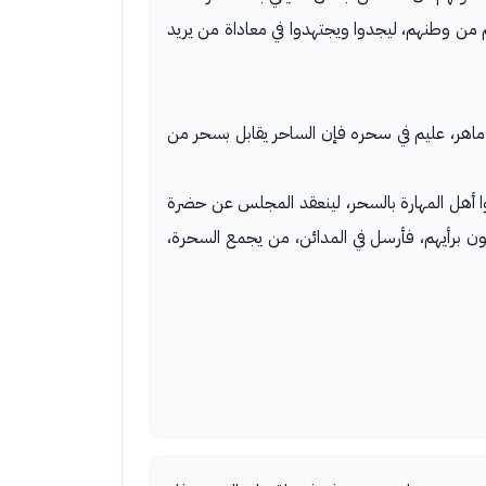
م من وطنهم، ليجدوا ويجتهدوا في معاداة من يريد
اهر، عليم في سحره فإن الساحر يقابل بسحر من
ا أهل المهارة بالسحر، لينعقد المجلس عن حضرة
ن برأيهم، فأرسل في المدائن، من يجمع السحرة،