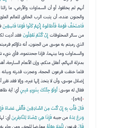
أنهم لم يخلقوا، أو أن السماوات والأرض، ما زال
والجنون عنده، أن يثبت الرب الخالق للعالم العلوي
فَاسْتَخَفَّ قَوْمَهُ فَأَطَاعُوهُ إِنَّهُمْ كَانُوا قَوْمًا فَاسِقِينَ
فق
من سائر المخلوقات
إِنْ كُنْتُمْ تَعْقِلُونَ
فقد أديت لكم 
الذي رميتم به موسى من الجنون، أنه داؤكم فرميتم
والسماوات وما بينهما، فإذا جحدتموه، فأي شيء تثبتو
بمنزلة البهائم، أعقل منكم، وإن الأنعام السارحة، أ
فلما خنقت فرعون الحجة، وعجزت قدرته وبيانه 
إضلال موسى، وأن لا يتخذ إلها غيره، وإلا فقد تقرر
فقال له موسى:
أَوَلَوْ جِئْتُكَ بِشَيْءٍ مُبِينٍ
أي: آية ظاه
[٥٩١]-
-
قَالَ فَأْتِ بِهِ إِنْ كُنْتَ مِنَ الصَّادِقِينَ فَأَلْقَى عَصَاهُ فَإِذ
وَنزعَ يَدَهُ
من جيبه
فَإِذَا هِيَ بَيْضَاءُ لِلنَّاظِرِينَ
أي: لها
قَالَ
فرعون
لِلْمَلإ حَوْلَهُ
معارضا للحق، ومن جاء به