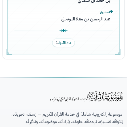
بن حمد آل سعدي
تحقيق
عبد الرحمن بن معلا اللويحق
عدد الأجزاء
1
موسوعة إلكترونية شاملة في خدمة القرآن الكريم — رَسمُه، تجويدُه،
تِلاواتُه، تفسيرُه، ترجماتُه، علومُه، قِراءاتُه، موضوعاتُه، وتدبُّراتُه.