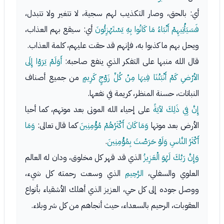
أي: بالحق، وصار التكذيب لهم سجية، لا تتغير ولا تتبدل،
فَسَيَأْتِيهِمْ أَنْبَاءُ مَا كَانُوا بِهِ يَسْتَهْزِئُونَ
أي: سيقع بهم العذاب،
ويحل بهم ما كذبوا به، فإنهم قد حقت عليهم، كلمة العذاب.
قال الله منبها على التفكر الذي ينفع صاحبه:
أَوَلَمْ يَرَوْا إِلَى
الأرْضِ كَمْ أَنْبَتْنَا فِيهَا مِنْ كُلِّ زَوْجٍ كَرِيمٍ
من جميع أصناف
النباتات، حسنة المنظر، كريمة في نفعها.
إِنَّ فِي ذَلِكَ لآيَةً
على إحياء الله الموتى بعد موتهم، كما أحيا
الأرض بعد موتها
وَمَا كَانَ أَكْثَرُهُمْ مُؤْمِنِينَ
كما قال تعالى:
وَمَا
أَكْثَرُ النَّاسِ وَلَوْ حَرَصْتَ بِمُؤْمِنِينَ
.
وَإِنَّ رَبَّكَ لَهُوَ الْعَزِيزُ
الذي قد قهر كل مخلوق، ودان له العالم
العلوي والسفلي،
الرَّحِيمِ
الذي وسعت رحمته كل شيء،
ووصل جوده إلى كل حي، العزيز الذي أهلك الأشقياء بأنواع
العقوبات، الرحيم بالسعداء، حيث أنجاهم من كل شر وبلاء.