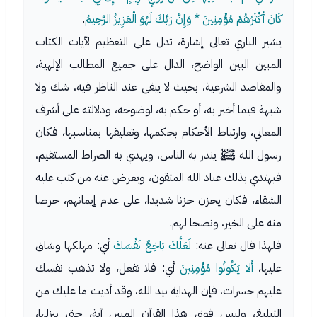
كَانَ أَكْثَرُهُمْ مُؤْمِنِينَ * وَإِنَّ رَبَّكَ لَهُوَ الْعَزِيزُ الرَّحِيمُ
.
يشير الباري تعالى إشارة، تدل على التعظيم لآيات الكتاب
المبين البين الواضح، الدال على جميع المطالب الإلهية،
والمقاصد الشرعية، بحيث لا يبقى عند الناظر فيه، شك ولا
شبهة فيما أخبر به، أو حكم به، لوضوحه، ودلالته على أشرف
المعاني، وارتباط الأحكام بحكمها، وتعليقها بمناسبها، فكان
رسول الله ﷺ ينذر به الناس، ويهدي به الصراط المستقيم،
فيهتدي بذلك عباد الله المتقون، ويعرض عنه من كتب عليه
الشقاء، فكان يحزن حزنا شديدا، على عدم إيمانهم، حرصا
منه على الخير، ونصحا لهم.
فلهذا قال تعالى عنه:
لَعَلَّكَ بَاخِعٌ نَفْسَكَ
أي: مهلكها وشاق
عليها،
أَلا يَكُونُوا مُؤْمِنِينَ
أي: فلا تفعل، ولا تذهب نفسك
عليهم حسرات، فإن الهداية بيد الله، وقد أديت ما عليك من
التبليغ، وليس فوق هذا القرآن المبين آية، حتى ننزلها،