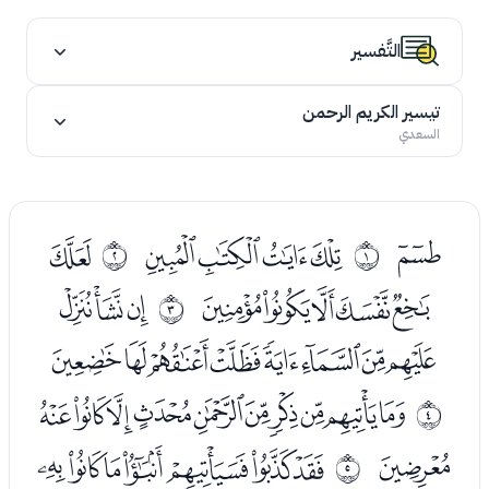
التَّفسير
تيسير الكريم الرحمن
السعدي
ﭑ
ﭓﭔﭕﭖ
ﭘ
ﰀ
ﰁ
ﭙﭚﭛﭜﭝ
ﭟﭠﭡ
ﰂ
ﭢﭣﭤﭥﭦﭧﭨﭩ
ﭫﭬﭭﭮﭯﭰﭱﭲﭳﭴ
ﰃ
ﭵ
ﭷﭸﭹﭺﭻﭼﭽ
ﰄ