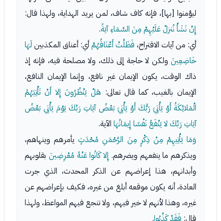
ليؤمنوا [بها]، فإنه كاف شاف، لمن يريد الهداية، ولهذا قال:
إِنْ نَشَأْ نُنزلْ عَلَيْهِمْ مِنَ السَّمَاءِ آيَةً
.
أي: من آيات الاقتراح،
فَظَلَّتْ أَعْنَاقُهُمْ
أي: أعناق المكذبين
لَهَا
خَاضِعِينَ
ولكن لا حاجة إلى ذلك، ولا مصلحة فيه، فإنه إذ
ذاك الوقت، يكون الإيمان غير نافع، وإنما الإيمان النافع،
الإيمان بالغيب، كما قال تعالى:
هَلْ يَنْظُرُونَ إِلا أَنْ تَأْتِيَهُمُ
الْمَلائِكَةُ أَوْ يَأْتِيَ رَبُّكَ أَوْ يَأْتِيَ بَعْضُ آيَاتِ رَبِّكَ يَوْمَ يَأْتِي بَعْضُ
آيَاتِ رَبِّكَ لا يَنْفَعُ نَفْسًا إِيمَانُهَا
الآية.
وَمَا يَأْتِيهِمْ مِنْ ذِكْرٍ مِنَ الرَّحْمَنِ مُحْدَثٍ
يأمرهم وينهاهم،
ويذكرهم ما ينفعهم ويضرهم.
إِلا كَانُوا عَنْهُ مُعْرِضِينَ
بقلوبهم
وأبدانهم، هذا إعراضهم عن الذكر المحدث، الذي جرت
العادة، أنه يكون موقعه أبلغ من غيره، فكيف بإعراضهم عن
غيره، وهذا لأنهم لا خير فيهم، ولا تنجع فيهم المواعظ، ولهذا
قال:
فَقَدْ كَذَّبُوا
.