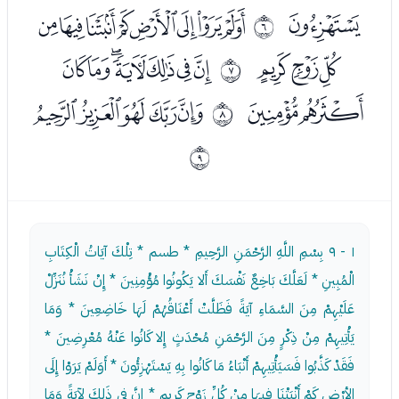
ﭾ
ﮀﮁﮂﮃﮄﮅﮆﮇ
ﰅ
ﮈﮉﮊ
ﮌﮍﮎﮏﮐﮑﮒ
ﰆ
ﮓﮔ
ﮖﮗﮘﮙﮚ
ﰇ
ﰈ
١ - ٩
بِسْمِ اللَّهِ الرَّحْمَنِ الرَّحِيمِ * طسم * تِلْكَ آيَاتُ الْكِتَابِ
الْمُبِينِ * لَعَلَّكَ بَاخِعٌ نَفْسَكَ أَلا يَكُونُوا مُؤْمِنِينَ * إِنْ نَشَأْ نُنَزِّلْ
عَلَيْهِمْ مِنَ السَّمَاءِ آيَةً فَظَلَّتْ أَعْنَاقُهُمْ لَهَا خَاضِعِينَ * وَمَا
يَأْتِيهِمْ مِنْ ذِكْرٍ مِنَ الرَّحْمَنِ مُحْدَثٍ إِلا كَانُوا عَنْهُ مُعْرِضِينَ *
فَقَدْ كَذَّبُوا فَسَيَأْتِيهِمْ أَنْبَاءُ مَا كَانُوا بِهِ يَسْتَهْزِئُونَ * أَوَلَمْ يَرَوْا إِلَى
الأرْضِ كَمْ أَنْبَتْنَا فِيهَا مِنْ كُلِّ زَوْجٍ كَرِيمٍ * إِنَّ فِي ذَلِكَ لآيَةً وَمَا