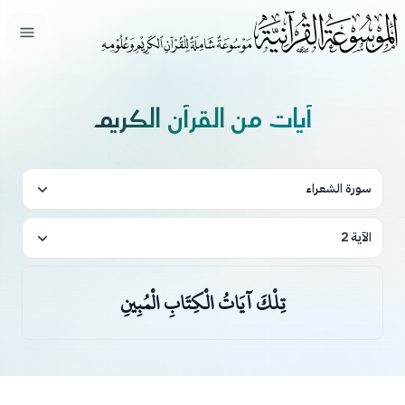
فتح ال
آيات من القرآن الكريم
سورة الشعراء
الآية 2
تِلْكَ آيَاتُ الْكِتَابِ الْمُبِينِ