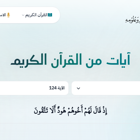
القرآن الكريم
الاس
آيات من القرآن الكريم
الآية 124
إِذْ قَالَ لَهُمْ أَخُوهُمْ هُودٌ أَلَا تَتَّقُونَ