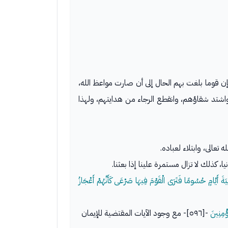
إن قوما بلغت بهم الحال إلى أن صارت مواعظ الله،
واشتد شقاؤهم، وانقطع الرجاء من هدايتهم، ولهذا
عالى، وابتلاء لعباده.
ا، كذلك لا تزال مستمرة علينا إذا بعثنا.
َةَ أَيَّامٍ حُسُومًا فَتَرَى الْقَوْمَ فِيهَا صَرْعَى كَأَنَّهُمْ أَعْجَازُ
ؤْمِنِينَ
-[٥٩٦]- مع وجود الآيات المقتضية للإيمان