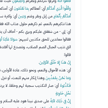
فَاتَّقُوا اللَّهَ
واتركوا شرككم وبطركم
وَأَطِيعُونِ
حيث علمت
وَاتَّقُوا الَّذِي أَمَدَّكُمْ
أي: أعطاكم
بِمَا تَعْلَمُونَ
أي: أمدكم 
أَمَدَّكُمْ بِأَنْعَامٍ
من إبل وبقر وغنم
وَبَنِينَ
أي: وكثرة نس
هذا تذكيرهم بالنعم، ثم ذكرهم حلول عذاب الله فق
أي: إني - من شفقتي عليكم وبري بكم - أخاف أن ينز
فقالوا معاندين للحق مكذبين لنبيهم:
سَوَاءٌ عَلَيْنَا أ
التي تذيب الجبال الصم الصلاب، وتتصدع لها أفئدة
قالوا:
إِنْ هَذَا إِلا خُلُقُ الأوَّلِينَ
.
أي: هذه الأحوال والنعم، ونحو ذلك، عادة الأولين، ت
وَمَا نَحْنُ بِمُعَذَّبِينَ
وهذا إنكار منهم للبعث، أو تنزل مع
فَكَذَّبُوهُ
أي: صار التكذيب سجية لهم وخلقا، لا يرد
نَخْلٍ خَاوِيَةٍ
إِنَّ فِي ذَلِكَ لآيَةً
على صدق نبينا هود عليه السلام و