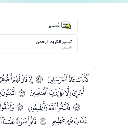
التَّفسير
تيسير الكريم الرحمن
السعدي
ﮡﮢﮣ
ﮥﮦﮧﮨ
ﱺ
ﯞﯟﯠﯡﯢ
ﯤﯥ
ﱾ
ﯴﯵﯶ
ﯸ
ﲁ
ﲂ
ﰈﰉﰊ
ﰌﰍﰎﰏ
ﲆ