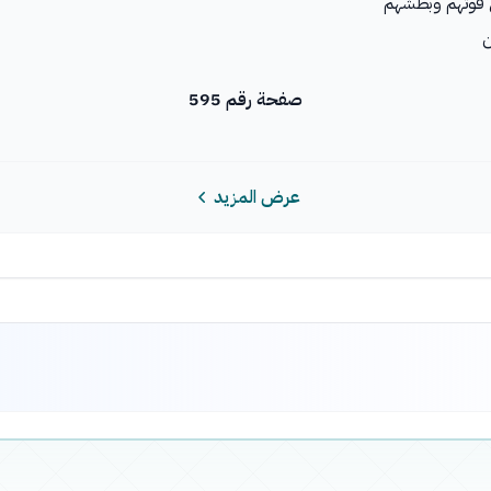
 قوتهم وبطشهم
ن
صفحة رقم 595
عرض المزيد