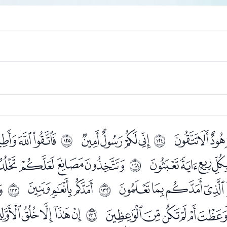
ﮩﮪﮫ
ﮭﮮﮯﮰ
ﯓﯔﯕ
ﱻ
ﱼ
ﯦﯧﯨ
ﯪﯫﯬﯭ
ﱿ
ﯹﯺﯻﯼ
ﯾﯿﰀ
ﰂ
ﲃ
ﲄ
ﰐﰑﰒﰓﰔ
ﭑﭒﭓﭔﭕ
ﲇ