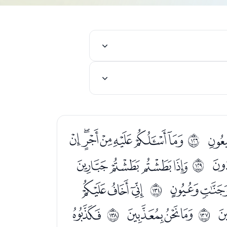
ﯗﯘﯙﯚﯛﯜﯝ
ﱽ
ﯯﯰﯱﯲ
ﲀ
ﰃ
ﰅﰆﰇ
ﲅ
ﭗﭘﭙ
ﭛ
ﲈ
ﲉ