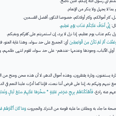
م أني رسول الله إليكم، أمين ناصح.
بما لا يجهل ولا ينكر من الإنعام.
ل، كثر أموالكم، وكثر أولادكم، خصوصا الذكور، أفضل القسمين.
ال:
إِنِّي أَخَافُ عَلَيْكُمْ عَذَابَ يَوْمٍ عَظِيمٍ
.
ل بكم عذاب يوم عظيم، إذا نزل لا يرد، إن استمريتم على كفركم وبغيكم.
َوَعَظْتَ أَمْ لَمْ تَكُنْ مِنَ الْوَاعِظِينَ
أي: الجميع على حد سواء، وهذا غاية العتو، ف
 أولي الألباب، وجودها وعدمها -عندهم- على حد سواء، لقوم انتهى ظلمهم، 
ارة يستغنون، وتارة يفتقرون، وهذه أحوال الدهر، لا أن هذه محن ومنح من الله ت
 نبيهم وتهكم به، إننا على فرض أننا نبعث، فإننا كما أدرَّت علينا النعم في الدني
عهم عنه رادع،
فَأَهْلَكْنَاهُمْ
بِرِيحٍ صَرْصَرٍ عَاتِيَةٍ * سَخَّرَهَا عَلَيْهِمْ سَبْعَ لَيَالٍ وَثَمَانِي
صحة ما جاء به وبطلان ما عليه قومه من الشرك والجبروت
وَمَا كَانَ أَكْثَرُهُمْ مُ