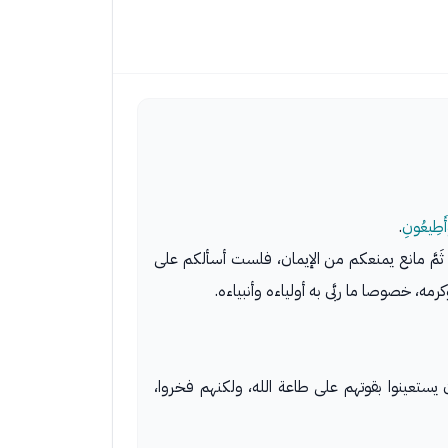
وَأَطِيعُونِ
.
 ثَمَّ مانع يمنعكم من الإيمان، فلست أسألكم على
مه، خصوصا ما ربَّى به أولياءه وأنبياءه.
يستعينوا بقوتهم على طاعة الله، ولكنهم فخروا،