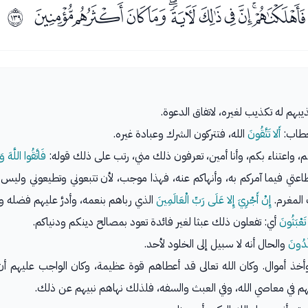
ﭜﭝﭞﭟﭠﭡﭢﭣﭤﭥﭦ
ﲊ
بهم له تكذيب لغيره، لاتفاق الدعوة.
طاب:
أَلا تَتَّقُونَ
الله، فتتركون الشرك وعبادة غيره.
كم، واعتناء بكم، وأنا أمين، تعرفون ذلك مني، رتب على ذلك قوله:
فَاتَّقُوا اللَّهَ 
بطاعتي فيما آمركم به، وأنهاكم عنه، فهذا موجب، لأن تتبعوني وتطيعوني وليس
 المغرم.
إِنْ أَجْرِيَ إِلا عَلَى رَبِّ الْعَالَمِينَ
الذي رباهم بنعمه، وأدرَّ عليهم فضله وكر
تَعْبَثُونَ
أي: تفعلون ذلك عبثا لغير فائدة تعود بمصالح دينكم ودنياكم.
لُدُونَ
والحال أنه لا سبيل إلى الخلود لأحد.
أخذ أموال. وكان الله تعالى قد أعطاهم قوة عظيمة، وكان الواجب عليهم أن 
م في معاصي الله، وفي العبث والسفه، فلذلك نهاهم نبيهم عن ذلك.