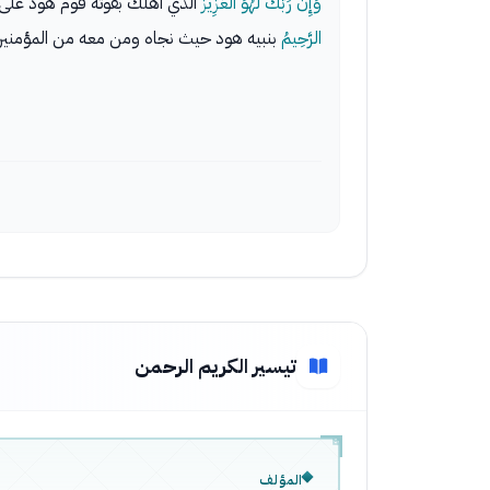
وَإِنَّ رَبَّكَ لَهُوَ الْعَزِيزُ
الذي أهلك بقوته قوم هود على
الرَّحِيمُ
بنبيه هود حيث نجاه ومن معه من المؤمني
تيسير الكريم الرحمن
المؤلف