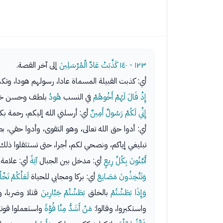
١٢٣ - ١٤٠
كَذَّبَتْ عَادٌ الْمُرْسَلِينَ
إلى آخر القصة.
أي: كذبت القبيلة المسماة عادا، رسولهم هودا، وتكذي
إِذْ قَالَ لَهُمْ أَخُوهُمْ
في النسب
هُودُ
بلطف وحسن خ
إِنِّي لَكُمْ رَسُولٌ أَمِينٌ
أي: أرسلني الله إليكم، رحمة ب
أي: أدوا حق الله تعالى، وهو التقوى، وأدوا حقي، 
تبليغي إياكم، ونصحي لكم، أجرا، حتى تستثقلوا ذلك
أَتَبْنُونَ بِكُلِّ رِيعٍ
أي: مدخل بين الجبال
آيَةً
أي: علامة
وَتَتَّخِذُونَ مَصَانِعَ
أي: بركا ومجابي للحياة
لَعَلَّكُمْ تَخْ
وَإِذَا بَطَشْتُمْ
بالخلق
بَطَشْتُمْ جَبَّارِينَ
قتلا وضربا، و
واستكبروا، وقالوا:
مَنْ أَشَدُّ مِنَّا قُوَّةً
واستعملوا قوته