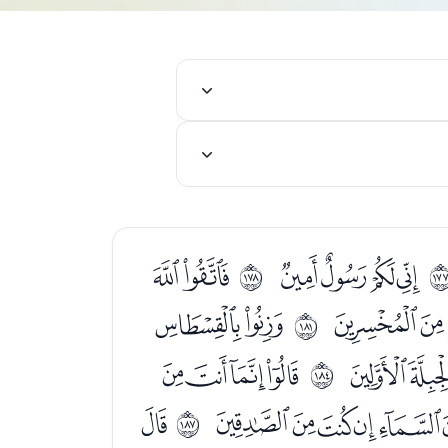
ﯭﯮﯯﯰ
ﯲﯳ
ﲱ
ﰈﰉ
ﰋﰌ
ﲴ
ﭔﭕ
ﭗﭘﭙﭚ
ﲷ
ﭫﭬﭭﭮﭯ
ﭱ
ﲺ