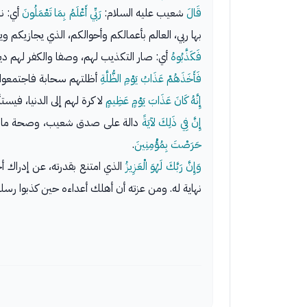
قَالَ
شعيب عليه السلام:
رَبِّي أَعْلَمُ بِمَا تَعْمَلُونَ
أي: نز
بها ربي، العالم بأعمالكم وأحوالكم، الذي يجازيكم و
فَكَذَّبُوهُ
أي: صار التكذيب لهم، وصفا والكفر لهم ديد
فَأَخَذَهُمْ عَذَابُ يَوْمِ الظُّلَّةِ
أظلتهم سحابة فاجتمعوا تح
إِنَّهُ كَانَ عَذَابَ يَوْمٍ عَظِيمٍ
لا كرة لهم إلى الدنيا، فيس
إِنَّ فِي ذَلِكَ لآيَةً
دالة على صدق شعيب، وصحة ما دعا
حَرَصْتَ بِمُؤْمِنِينَ
.
وَإِنَّ رَبَّكَ لَهُوَ الْعَزِيزُ
الذي امتنع بقدرته، عن إدراك 
نهاية له. ومن عزته أن أهلك أعداءه حين كذبوا رسل