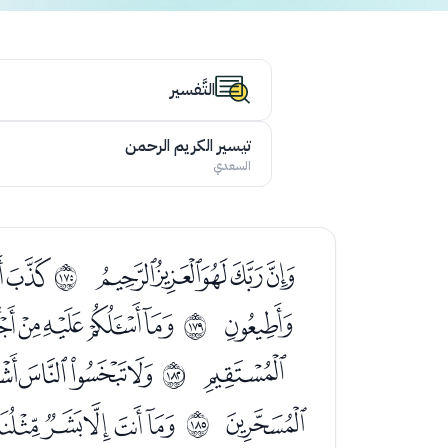
التَّفسير
تيسير الكريم الرحمن
السعدي
ﯛﯜﯝﯞﯟ
ﯡ
ﲮ
ﯴ
ﯶﯷﯸﯹﯺﯻ
ﲲ
ﰍ
ﰏﰐﰑﰒ
ﲵ
ﭛ
ﭝﭞﭟﭠ
ﲸ