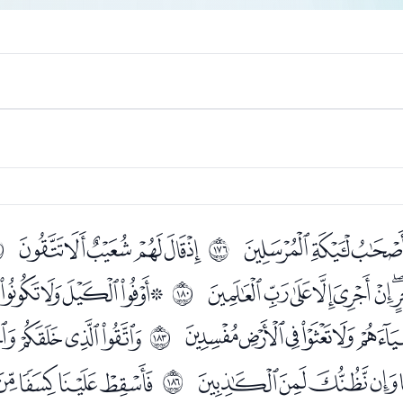
ﯢﯣﯤ
ﯦﯧﯨﯩﯪﯫ
ﲯ
ﲰ
ﯼﯽﯾﯿﰀﰁ
ﰃﰄﰅﰆﰇ
ﲳ
ﰓﰔﰕﰖﰗ
ﭑﭒﭓ
ﲶ
ﭡﭢﭣﭤﭥ
ﭧﭨﭩﭪ
ﲹ