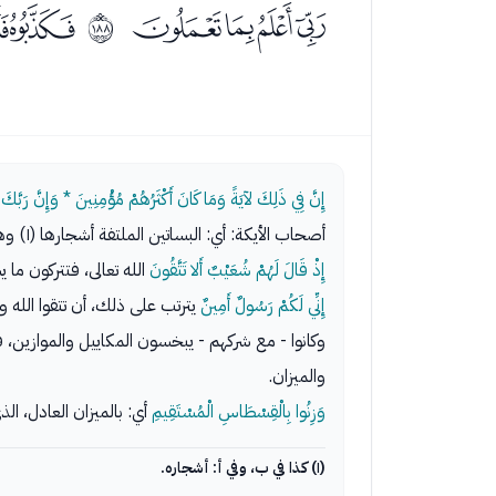
ﭲﭳﭴﭵ
ﭷﭸ
ﲻ
إِنَّ فِي ذَلِكَ لآيَةً وَمَا كَانَ أَكْثَرُهُمْ مُؤْمِنِينَ * وَإِنَّ رَبَّكَ لَ
أصحاب الأيكة: أي: البساتين الملتفة أشجارها (١) وهم أصحاب مدين، فكذبوا نبيهم شعيبا، الذي جاء بما جاء به المرسلون.
إِذْ قَالَ لَهُمْ شُعَيْبٌ أَلا تَتَّقُونَ
الله تعالى، فتتركون ما يسخطه -[٥٩٧]- ويغضبه، 
إِنِّي لَكُمْ رَسُولٌ أَمِينٌ
يترتب على ذلك، أن تتقوا الله و
وكانوا - مع شركهم - يبخسون المكاييل والموازين،
والميزان.
وَزِنُوا بِالْقِسْطَاسِ الْمُسْتَقِيمِ
أي: بالميزان العادل، الذ
(١) كذا في ب، وفي أ: أشجاره.