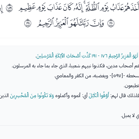
ﭹﭺﭻﭼﭽﭾﭿﮀﮁ
ﮃ
ﲼ
ﮍﮎﮏﮐﮑ
ﲽ
ﲾ
هُوَ الْعَزِيزُ الرَّحِيمُ
١٧٦ - ١٩١
كَذَّبَ أَصْحَابُ الأيْكَةِ الْمُرْسَلِينَ
.
من الكفر والمعاصي.
تطيعون.
 فلذلك قال لهم:
أَوْفُوا الْكَيْلَ
أي: أتموه وأكملوه
وَلا تَكُونُوا مِنَ الْمُخْسِرِينَ
الذين
ي لا يميل.