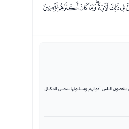
ﮄﮅﮆﮇﮈﮉﮊﮋ
 ينقصون الناس أموالهم ويسلبونها ببخس المكيال