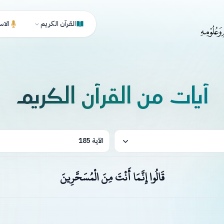
القرآن الكريم
الاس
آيات من القرآن الكريم
الآية 185
قَالُوا إِنَّمَا أَنْتَ مِنَ الْمُسَحَّرِينَ