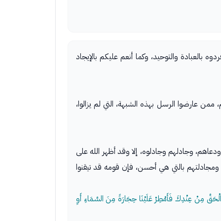
ه بالعبادة والتوحيد، وكما أنعم عليكم بالإيجاد
ن عارضوا الرسل بهذه الشبهة، التي لم يزالوا،
عاهم، وجادلهم وجادلوه، إلا وقد أظهر الله على
 ومجادلتهم بالتي هي أحسن، فإن قومه قد تيقنوا
 الْحَقَّ مِنْ عِنْدِكَ فَأَمْطِرْ عَلَيْنَا حِجَارَةً مِنَ السَّمَاءِ أَوِ