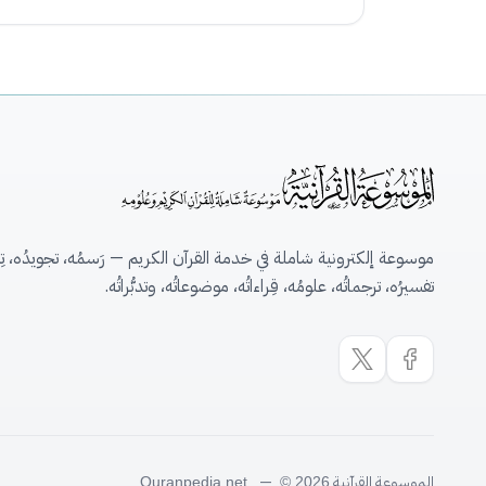
موسوعة إلكترونية شاملة في خدمة القرآن الكريم — رَسمُه، تجويدُه، تِلاو
تفسيرُه، ترجماتُه، علومُه، قِراءاتُه، موضوعاتُه، وتدبُّراتُه.
الموسوعة القرآنية
—
Quranpedia.net
© 2026