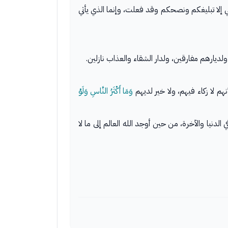
لي إلا تبليغكم ونصحكم وقد فعلت، وإنما الذي يأتي
ديارهم مفارقين، ولدار الشقاء والعذاب نازلين.
نهم لا زكاء فيهم، ولا خير لديهم
وَمَا أَكْثَرُ النَّاسِ وَلَوْ
دنيا والآخرة، من حين أوجد الله العالم إلى ما لا