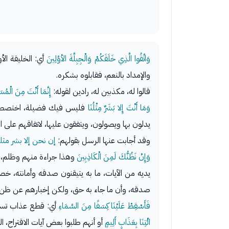
وَاتَّقُوا الَّذِي خَلَقَكُمْ وَالْجِبِلَّةَ الأوَّلِينَ
أي: الخليقة الأ
والإمداد بالنعم، فقابلوه بشكره.
قالوا له، مكذبين له، رادين لقوله:
إِنَّمَا أَنْتَ مِنَ الْمُس
وَمَا أَنْتَ إِلا بَشَرٌ مِثْلُنَا
فليس فيك فضيلة، اختصصت بها
يدلون بها ويصولون، ويتفقون عليها، لاتفاقهم على ال
وقد أجابت عنها الرسل بقولهم:
إن نحن إلا بشر مث
وَإِنْ نَظُنُّكَ لَمِنَ الْكَاذِبِينَ
وهذا جراءة منهم وظلم، و
يديه من الآيات، ما به يتيقنون صدقه وأمانته، خ
صدقه، وأن ما جاء به حق، ولكن إخبارهم عن ظن 
فَأَسْقِطْ عَلَيْنَا كِسَفًا مِنَ السَّمَاءِ
أي: قطع عذاب تست
ائْتِنَا بِعَذَابٍ أَلِيمٍ
أو أنهم طلبوا بعض آيات الاقتراح، ا