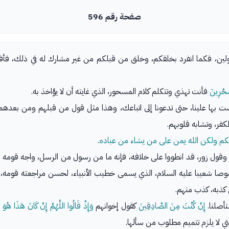
صفحة رقم 596
ولين، فكما انفرد بخلقكم، وخلق من قبلكم من غير مشارك له في ذلك، فأفردو
َحَّرِينَ
فأنت تهذي وتتكلم كلام المسحور، الذي غايته أن لا يؤاخذ به.
 علينا، حتى تدعونا إلى اتباعك، وهذا مثل قول من قبلهم ومن بعدهم، مم
كفر، وتشابه قلوبهم.
لكم ولكن الله يمن على من يشاء من عباده
.
قول زور، قد انطووا على خلافه، فإنه ما من رسول من الرسل، واجه قومه ود
صوصا شعيبا عليه السلام، الذي يسمى خطيب الأنبياء، لحسن مراجعته قومه،
كذبه، كذب منهم.
أصلنا.
إِنْ كُنْتَ مِنَ الصَّادِقِينَ
كقول إخوانهم
وَإِذْ قَالُوا اللَّهُمَّ إِنْ كَانَ هَذَا هُوَ
لتي لا يلزم تتميم مطلوب من سألها.