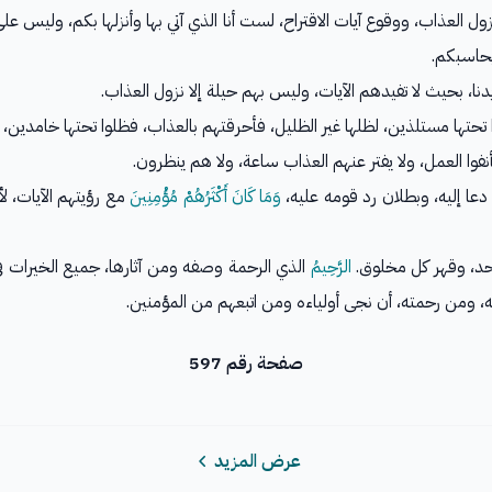
ول العذاب، ووقوع آيات الاقتراح، لست أنا الذي آتي بها وأنزلها بكم، وليس ع
يحاسبكم.
نا، بحيث لا تفيدهم الآيات، وليس بهم حيلة إلا نزول العذاب.
تها مستلذين، لظلها غير الظليل، فأحرقتهم بالعذاب، فظلوا تحتها خامدين، ول
تأنفوا العمل، ولا يفتر عنهم العذاب ساعة، ولا هم ينظرون.
 إليه، وبطلان رد قومه عليه،
وَمَا كَانَ أَكْثَرُهُمْ مُؤْمِنِينَ
مع رؤيتهم الآيات، لأ
أحد، وقهر كل مخلوق.
الرَّحِيمُ
الذي الرحمة وصفه ومن آثارها، جميع الخيرات في ال
ه، ومن رحمته، أن نجى أولياءه ومن اتبعهم من المؤمنين.
صفحة رقم 597
عرض المزيد