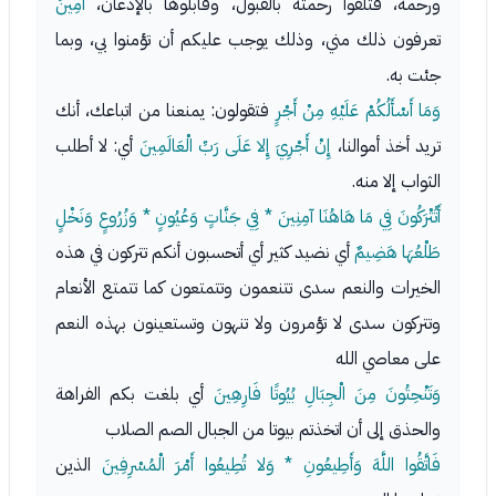
ورحمة، فتلقوا رحمته بالقبول، وقابلوها بالإذعان،
أَمِينٌ
تعرفون ذلك مني، وذلك يوجب عليكم أن تؤمنوا بي، وبما
جئت به.
وَمَا أَسْأَلُكُمْ عَلَيْهِ مِنْ أَجْرٍ
فتقولون: يمنعنا من اتباعك، أنك
تريد أخذ أموالنا،
إِنْ أَجْرِيَ إِلا عَلَى رَبِّ الْعَالَمِينَ
أي: لا أطلب
الثواب إلا منه.
أَتُتْرَكُونَ فِي مَا هَاهُنَا آمِنِينَ * فِي جَنَّاتٍ وَعُيُونٍ * وَزُرُوعٍ وَنَخْلٍ
طَلْعُهَا هَضِيمٌ
أي نضيد كثير أي أتحسبون أنكم تتركون في هذه
الخيرات والنعم سدى تتنعمون وتتمتعون كما تتمتع الأنعام
وتتركون سدى لا تؤمرون ولا تنهون وتستعينون بهذه النعم
على معاصي الله
وَتَنْحِتُونَ مِنَ الْجِبَالِ بُيُوتًا فَارِهِينَ
أي بلغت بكم الفراهة
والحذق إلى أن اتخذتم بيوتا من الجبال الصم الصلاب
فَاتَّقُوا اللَّهَ وَأَطِيعُونِ * وَلا تُطِيعُوا أَمْرَ الْمُسْرِفِينَ
الذين