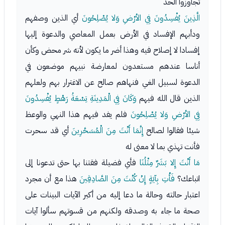
تجاوزوا الحد
الَّذِينَ يُفْسِدُونَ فِي الأرْضِ وَلا يُصْلِحُونَ
أي الذين وصفهم
ودأبهم الإفساد في الأرض بعمل المعاصي والدعوة إليها
إفسادا لا إصلاح فيه وهذا أضر ما يكون لأنه شر محض وكأن
أناسا عندهم مستعدون لمعارضة نبيهم موضعون في
الدعوة لسبيل الغي فنهاهم صالح عن الاغترار بهم ولعلهم
الذين قال الله فيهم
وَكَانَ فِي الْمَدِينَةِ تِسْعَةُ رَهْطٍ يُفْسِدُونَ
فِي الأرْضِ وَلا يُصْلِحُونَ
فلم يفد فيهم هذا النهي والوعظ
شيئا فقالوا لصالح
إِنَّمَا أَنْتَ مِنَ الْمُسَحَّرِينَ
أي قد سحرت
فأنت تهذي بما لا معنى له
مَا أَنْتَ إِلا بَشَرٌ مِثْلُنَا
فأي فضيلة فقتنا بها حتى تدعونا إلى
اتباعك؟
فَأْتِ بِآيَةٍ إِنْ كُنْتَ مِنَ الصَّادِقِينَ
هذا مع أن مجرد
اعتبار حالته وحالة ما دعا إليه من أكبر الآيات البينات على
صحة ما جاء به وصدقه ولكنهم من قسوتهم سألوا آيات