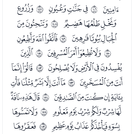
ﮔ
ﮖﮗﮘ
ﮚ
ﲑ
ﲒ
ﮛﮜﮝ
ﮟﮠ
ﲓ
ﮡﮢﮣ
ﮥﮦﮧ
ﲔ
ﮩﮪﮫﮬ
ﮮ
ﲕ
ﲖ
ﮯﮰﮱﯓﯔ
ﯖﯗ
ﲗ
ﯘﯙﯚ
ﯜﯝﯞﯟﯠﯡ
ﲘ
ﯢﯣﯤﯥﯦ
ﯨﯩﯪ
ﲙ
ﯫﯬﯭﯮﯯﯰ
ﯲﯳ
ﲚ
ﯴﯵﯶﯷﯸ
ﯺ
ﲛ