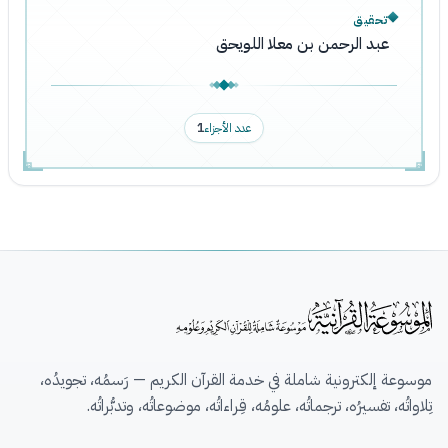
تحقيق
عبد الرحمن بن معلا اللويحق
عدد الأجزاء
1
موسوعة إلكترونية شاملة في خدمة القرآن الكريم — رَسمُه، تجويدُه،
تِلاواتُه، تفسيرُه، ترجماتُه، علومُه، قِراءاتُه، موضوعاتُه، وتدبُّراتُه.