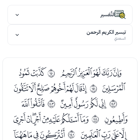
التَّفسير
تيسير الكريم الرحمن
السعدي
ﭨﭩﭪﭫﭬ
ﭮﭯ
ﲋ
ﭰ
ﭲﭳﭴﭵﭶﭷﭸ
ﲌ
ﭺﭻﭼﭽ
ﭿﮀ
ﲍ
ﲎ
ﮁ
ﮃﮄﮅﮆﮇﮈﮉﮊ
ﲏ
ﮋﮌﮍﮎ
ﮐﮑﮒﮓ
ﲐ