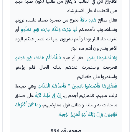
الاقتراح التي في الغالب لا يفلح من طلبها لكون طلبه مبنيا
على التعنت لا على الاسترشاد
فقال صالح
هَذِهِ نَاقَةُ
تخرج من صخرة صماء ملساء ترونها
وتشاهدونها بأجمعكم
لَهَا شِرْبٌ وَلَكُمْ شِرْبُ يَوْمٍ مَعْلُومٍ
أي
تشرب ماء البئر يوما وأنتم تشربون لبنها ثم تصدر عنكم اليوم
الآخر وتشربون أنتم ماء البئر
وَلا تَمَسُّوهَا بِسُوءٍ
بعقر أو غيره
فَيَأْخُذَكُمْ عَذَابُ يَوْمٍ عَظِيمٍ
فخرجت واستمرت عندهم بتلك الحال فلم يؤمنوا
واستمروا على طغيانهم
فَعَقَرُوهَا فَأَصْبَحُوا نَادِمِينَ * فَأَخَذَهُمُ الْعَذَابُ
وهي صيحة
نزلت عليهم، فدمرتهم أجمعين،
إِنَّ فِي ذَلِكَ لآيَةً
على صدق
ما جاءت به رسلنا، وبطلان قول معارضيهم،
وَمَا كَانَ أَكْثَرُهُمْ
مُؤْمِنِينَ وَإِنَّ رَبَّكَ لَهُوَ الْعَزِيزُ الرَّحِيمُ
.
صفحة رقم 596