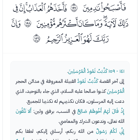
ﯻﯼ
ﯾﯿﰀﰁﰂ
ﲜ
ﰃﰄﰅﰆﰇﰈﰉ
ﰋ
ﲝ
ﰌﰍﰎﰏ
ﲞ
١٤١ - ١٥٩
كَذَّبَتْ ثَمُودُ الْمُرْسَلِينَ
.
إلى آخر القصة
كَذَّبَتْ ثَمُودُ
القبيلة المعروفة في مدائن الحجر
الْمُرْسَلِينَ
كذبوا صالحا عليه السلام، الذي جاء بالتوحيد، الذي
دعت إليه المرسلون، فكان تكذيبهم له تكذيبا للجميع.
إِذْ قَالَ لَهُمْ أَخُوهُمْ صَالِحٌ
في النسب، برفق ولين:
أَلا تَتَّقُونَ
الله تعالى، وتدعون الشرك والمعاصي.
إِنِّي لَكُمْ رَسُولٌ
من الله ربكم، أرسلني إليكم، لطفا بكم