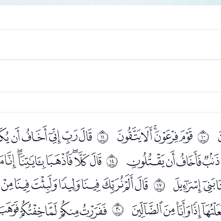
ﮥﮦﮧﮨﮩ
ﮫﮬﮭﮮﮯ
ﰉ
ﰊ
ﯞﯟﯠﯡ
ﯣﯤﯥﯦﯧﯨ
ﰍ
ﯸﯹ
ﯻﯼﯽﯾﯿﰀﰁﰂ
ﰐ
ﭒﭓﭔﭕﭖ
ﭘﭙﭚﭛﭜﭝ
ﰓ