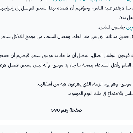
بما لا يقدر عليه الناس، وخوَّفهم أن قصده بهذا السحر، التوصل إلى إخراجه
عل به؟.
رِينَ
جامعين للناس.
ي جميع مدنك، التي هي مقر العلم، ومعدن السحر، من يجمع لك كل ساحر م
 به فرعون الجاهل الضال، المضل أن ما جاء به موسى سحر، قيضهم أن جمعو
ل العلم وأهل الصناعة، بصحة ما جاء به موسى، وأنه ليس بسحر، فعمل فرعو
موسى، وهو يوم الزينة، الذي يتفرغون فيه من أشغالهم.
اس بالاجتماع في ذلك اليوم الموعود.
صفحة رقم 590