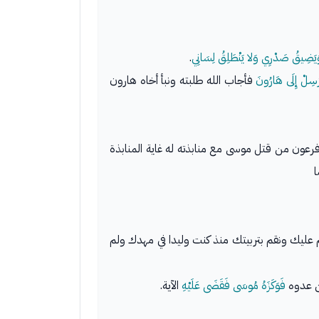
 وَيَضِيقُ صَدْرِي وَلا يَنْطَلِقُ لِسَانِي
.
رْسِلْ إِلَى هَارُونَ
فأجاب الله طلبته ونبأ أخاه هارون
 فرعون من قتل موسى مع منابذته له غاية المنابذة
ا
 عليك ونقم بتربيتك منذ كنت وليدا في مهدك ولم
ن عدوه
فَوَكَزَهُ مُوسَى فَقَضَى عَلَيْهِ
الآية.