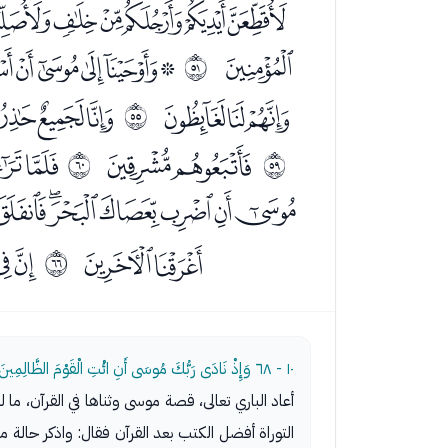
ﮥﮦﮧﮨﮩﮪ
ﯡ
ﯣﯤﯥﯦﯧ
ﰲ
ﯸﯹﯺ
ﯼﯽﯾ
ﰶ
ﰏﰐ
ﭑﭒ
ﰺ
ﰻ
ﭤﭥﭦﭧﭨﭩﭪ
ﭼﭽ
ﭿ
ﱁ
١٠ - ٦٨
وَإِذْ نَادَى رَبُّكَ مُوسَى أَنِ ائْتِ الْقَوْمَ الظَّالِمِينَ
أعاد الباري تعالى، قصة موسى وثناها في القرآن، 
التوراة أفضل الكتب بعد القرآن فقال: واذكر حالة م