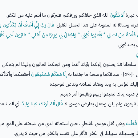
 عبارة
أَلا تَتَّقُونَ
الله الذي خلقكم ورزقكم، فتتركون ما أنتم عليه من الكفر.
ره، وسائلا له المعونة على هذا الحمل الثقيل:
قَالَ رَبِّ إِنِّي أَخَافُ أَنْ يُكَذِّبُونِ
ْ عُقْدَةً مِنْ لِسَانِي * يَفْقَهُوا قَوْلِي * وَاجْعَلْ لِي وَزِيرًا مِنْ أَهْلِي * هَارُونَ أَخِي
فَأَ
ن يصدقوني
ِ
طانا فلا يصلون إليكما بآياتنا أنتما ومن اتبعكما الغالبون ولهذا لم يتمكن
 ما جئتما به
إِنَّا مَعَكُمْ مُسْتَمِعُونَ
أحفظكما وأكلأكم
ليك لتؤمن به وبنا وتنقاد لعبادته وتذعن لتوحيده
هم يدك ليعبدوا ربهم ويقيموا أمر دينهم
يؤمن فرعون ولم يلن وجعل يعارض موسى فـ
قَالَ أَلَمْ نُرَبِّكَ فِينَا وَلِيدًا
أي ألم ننعم
 فَعَلْتَ
وهي قتل موسى للقبطي، حين استغاثه الذي من شيعته، على الذي م
 وسبيلك سبيلنا، في الكفر، فأقر على نفسه بالكفر، من حيث لا يدري.