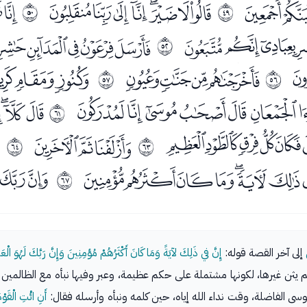
ﮫ
ﮭﮮﮯﮰﮱﯓﯔﯕ
ﯗ
ﰰ
ﰱ
ﯨﯩﯪﯫ
ﯭﯮﯯﯰﯱ
ﰳ
ﰀﰁﰂﰃ
ﰅﰆﰇ
ﰷ
ﰸ
ﭓﭔﭕﭖﭗﭘ
ﭚﭛﭜ
ﰼ
ﭫﭬﭭﭮﭯ
ﭱﭲﭳ
ﭵ
ﰾ
ﰿ
ﮀﮁﮂﮃﮄﮅﮆﮇ
ﮉﮊ
ﱂ
إلى آخر القصة قوله:
إِنَّ في ذَلِكَ لآيَةً وَمَا كَانَ أَكْثَرُهُمْ مُؤمِنِينَ وَإِنَّ رَبَّكَ لَهُوَ الْعَز
ما لم يثن غيرها، لكونها مشتملة على حكم عظيمة، وعبر وفيها نبأه مع الظال
وسى الفاضلة، وقت نداء الله إياه، حين كلمه ونبأه وأرسله فقال:
أَنِ ائْتِ الْقَوْ