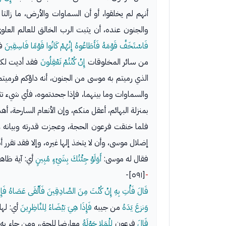
أنهم لم يخلقوا، أو أن السماوات والأرض، ما زال
والجنون عنده، أن يثبت الرب الخالق للعالم العلوي
فَاسْتَخَفَّ قَوْمَهُ فَأَطَاعُوهُ إِنَّهُمْ كَانُوا قَوْمًا فَاسِقِينَ
فق
من سائر المخلوقات
إِنْ كُنْتُمْ تَعْقِلُونَ
فقد أديت لكم 
الذي رميتم به موسى من الجنون، أنه داؤكم فرميتم
والسماوات وما بينهما، فإذا جحدتموه، فأي شيء تثبتو
بمنزلة البهائم، أعقل منكم، وإن الأنعام السارحة، أ
فلما خنقت فرعون الحجة، وعجزت قدرته وبيانه 
إضلال موسى، وأن لا يتخذ إلها غيره، وإلا فقد تقرر
فقال له موسى:
أَوَلَوْ جِئْتُكَ بِشَيْءٍ مُبِينٍ
أي: آية ظاه
[٥٩١]-
-
قَالَ فَأْتِ بِهِ إِنْ كُنْتَ مِنَ الصَّادِقِينَ فَأَلْقَى عَصَاهُ فَإِذ
وَنزعَ يَدَهُ
من جيبه
فَإِذَا هِيَ بَيْضَاءُ لِلنَّاظِرِينَ
أي: لها
قَالَ
فرعون
لِلْمَلإ حَوْلَهُ
معارضا للحق، ومن جاء به