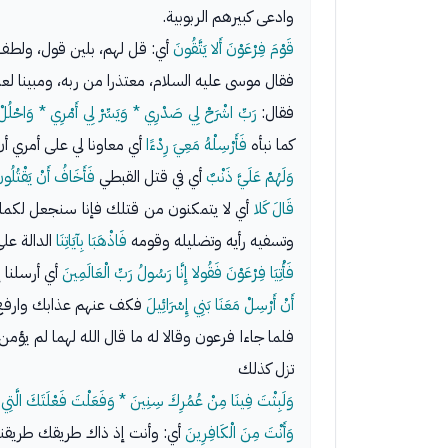
وادعى كبيرهم الربوبية.
قَوْمَ فِرْعَوْنَ أَلا يَتَّقُونَ
أي: قل لهم، بلين قول، ولطف
فقال موسى عليه السلام، معتذرا من ربه، ومبينا لعذ
فقال:
رَبِّ اشْرَحْ لِي صَدْرِي * وَيَسِّرْ لِي أَمْرِي * وَاحْلُل
كما نبأه
فَأَرْسِلْهُ مَعِيَ رِدْءًا
أي معاونا لي على أمري أ
وَلَهُمْ عَلَيَّ ذَنْبٌ
أي في قتل القبطي
فَأَخَافُ أَنْ يَقْتُلُون
قَالَ كَلا
أي لا يتمكنون من قتلك فإنا سنجعل لكما سل
وتسفيه رأيه وتضليله وقومه
فَاذْهَبَا بِآيَاتِنَا
الدالة على -[٥٩٠]- صدقكما وصحة
فَأْتِيَا فِرْعَوْنَ فَقُولا إِنَّا رَسُولُ رَبِّ الْعَالَمِينَ
أي أرسلنا إ
أَنْ أَرْسِلْ مَعَنَا بَنِي إِسْرَائِيلَ
فكف عنهم عذابك وارفع عن
فلما جاءا فرعون وقالا له ما قال الله لهما لم 
تزل كذلك
وَلَبِثْتَ فِينَا مِنْ عُمُرِكَ سِنِينَ * وَفَعَلْتَ فَعْلَتَكَ الَّتِي
وَأَنْتَ مِنَ الْكَافِرِينَ
أي: وأنت إذ ذاك طريقك طريقنا،