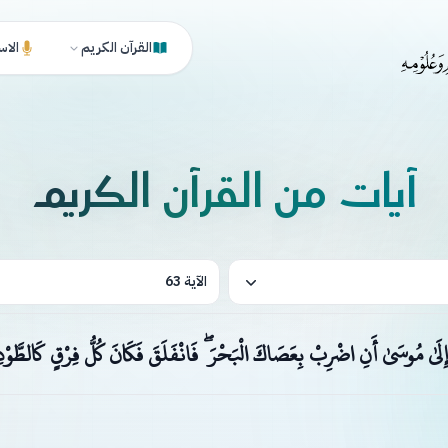
القرآن الكريم
الاس
آيات من القرآن الكريم
الآية 63
 إِلَىٰ مُوسَىٰ أَنِ اضْرِبْ بِعَصَاكَ الْبَحْرَ ۖ فَانْفَلَقَ فَكَانَ كُلُّ فِرْقٍ كَالطَّوْد