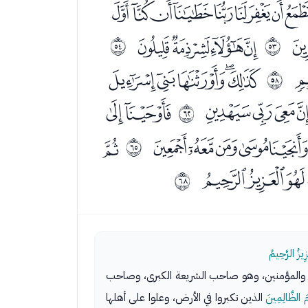
ﯘﯙﯚﯛﯜﯝﯞﯟﯠ
ﯳﯴﯵﯶ
ﰴ
ﰵ
ﰉﰊﰋﰌﰍ
ﰹ
ﭝﭞﭟﭠ
ﭢﭣ
ﰽ
ﭶﭷﭸﭹ
ﭻ
ﱀ
ﮋﮌﮍ
ﱃ
ِيزُ الرَّحِيمُ
مين والمؤمنين، وهو صاحب الشريعة الكبرى، وصاحب
مَ الظَّالِمِينَ
الذين تكبروا في الأرض، وعلوا على أهلها