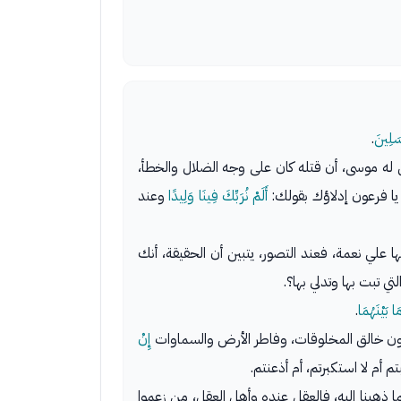
سَلِينَ
.
له موسى، أن قتله كان على وجه الضلال والخطأ،
يا فرعون إدلاؤك بقولك:
أَلَمْ نُرَبِّكَ فِينَا وَلِيدًا
وعند
 علي نعمة، فعند التصور، يتبين أن الحقيقة، أنك
 تبت بها وتدلي بها؟.
بَيْنَهُمَا
.
تنكرون خالق المخلوقات، وفاطر الأرض والسماوات
إِنْ
م أم لا استكبرتم، أم أذعنتم.
 ذهبنا إليه، فالعقل عنده وأهل العقل، من زعموا