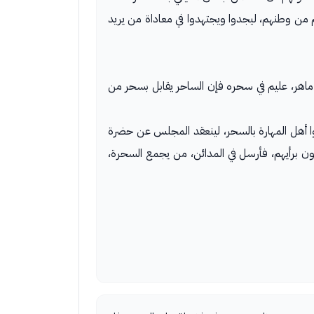
م من وطنهم، ليجدوا ويجتهدوا في معاداة من يريد
اهر، عليم في سحره فإن الساحر يقابل بسحر من
ا أهل المهارة بالسحر، لينعقد المجلس عن حضرة
ن برأيهم، فأرسل في المدائن، من يجمع السحرة،