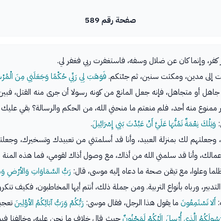
صفحة رقم 589
 كفر، وإنما كان عن ضلال وسفه، فاستغفرت ربي فغفر لي.
ت إلى مدين، ومكثت سنين، ثم جئتكم.
فَوَهَبَ لِي رَبِّي حُكْمًا وَجَعَلَنِي مِنَ الْمُرْ
ل أو متجاهل، فإنه جعل المانع من كونه رسولا أن جرى منه القتل، فبين 
 ممنوع منه أحد، فلم منعتم ما منحني الله، من الحكم والرسالة؟ بقي عليك 
:
وَتِلْكَ نِعْمَةٌ تَمُنُّهَا عَلَيَّ أَنْ عَبَّدْتَ بَنِي إِسْرَائِيلَ
.
 وجعلتهم لك بمنزلة العبيد، وأنا قد أسلمتني من تعبيدك وتسخيرك، وجعلتها
، وأنا قد سلمني الله من أذاك، مع وصول أذاك لقومي، فما هذه المنة التي
ظلما وعلوا، مع تيقن صحة ما دعاه إليه موسى، قال:
رَبُّ السَّمَاوَاتِ وَالأرْضِ وَمَا 
 التدبير، ورباه بأنواع التربية. ومن جملة ذلك، أنتم أيها المخاطبون، فكيف 
:
أَلا تَسْتَمِعُونَ
ما يقول هذا الرجل، فقال موسى:
رَبُّكُمْ وَرَبُّ آبَائِكُمُ الأوَّلِينَ
تعجبت
رَسُولَكُمُ الَّذِي أُرْسِلَ إِلَيْكُمْ لَمَجْنُونٌ
حيث قال خلاف ما نحن عليه، وخالفنا فيما