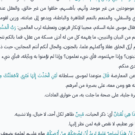
تا موجودتين من غير موجد وأنهم، بأنفسهم، خلقوا من غير خالق، والعقل ع
 والسفلي، والمنعم بالنعم الظاهرة والباطنة، ويدعو إلى عبادته، وزين لقومه
ال موسى عليه السلام، مجيبا لإنكار فرعون وتعطيله لرب العالمين:
رَبُّ الْمَشْر
من البيان والتبيين، ما يفهمه كل من له أدنى مسكة من عقل، فما بالكم تتجا
 أزكى الخلق عقلا وأكملهم علما، بالجنون، والحال أنكم أنتم المجانين، حيث 
ن؟ وإذا جهلتموه، فأي شيء تعلمون؟ وإذا لم تؤمنوا به وبآياته، فبأي شيء - بع
هدى منكم.
عن المعارضة
قَالَ
متوعدا لموسى بسلطانه
لَئِنِ اتَّخَذْتَ إِلَهًا غَيْرِي لأجْعَلَنَّكَ
 أنه هو ومن معه، على بصيرة من أمرهم.
رة جلية، على صحة ما جئت به، من خوارق العادات.
َا هِيَ ثُعْبَانٌ
أي: ذكر الحيات،
مُبِينٌ
ظاهر لكل أحد، لا خيال، ولا تشبيه.
 نور عظيم، لا نقص فيه لمن نظر إليها.
:
إِنَّ هَذَا لَسَاحِرٌ عَلِيمٌ يُرِيدُ أَنْ يُخْرِجَكُمْ مِنْ أَرْضِكُمْ
موَّه عليهم لعلمه بضعف ع