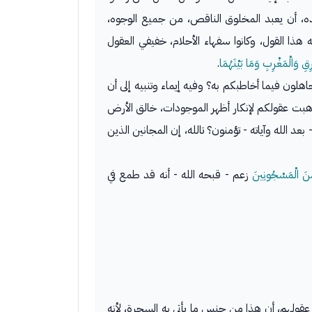
نده، أن يعبد المخلوق الناقص، من جميع الوجوه،
 هذا القول، وكانوا سفهاء الأحلام، خفيفي العقول
ِقِ وَالْمَغْرِبِ وَمَا بَيْنَهُمَا
.
هلون فيما أخاطبكم به؟ وفيه إيماء وتنبيه إلى أن
ذهبت عقولكم لإنكار أظهر الموجودات، خالق الأرض
د الله وآياته - تؤمنون؟ تالله، إن المجانين الذين
 مِنَ الْمَسْجُونِينَ
زعم - قبحه الله - أنه قد طمع في
قولهم، أن هذا من جنس ما يأتي به السحرة، لأنه