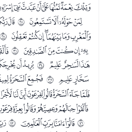
ﭤﭥﭦﭧﭨﭩﭪﭫ
ﭿﮀﮁﮂ
ﮄﮅ
ﰘ
ﮕﮖﮗﮘﮙﮚﮛ
ﰛ
ﮮﮯﮰﮱﯓ
ﯕ
ﰞ
ﯧﯨﯩ
ﯫﯬﯭ
ﰡ
ﯾﯿ
ﰁﰂﰃ
ﰤ
ﭙﭚﭛﭜﭝﭞﭟﭠ
ﭵﭶﭷﭸﭹﭺ
ﮌﮍﮎﮏ
ﮑ
ﰭ
ﰮ