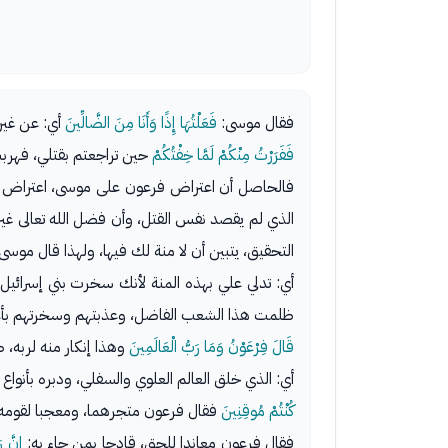
فقال موسى:
فَعَلْتُهَا إِذًا وَأَنَا مِنَ الضَّالِّينَ
أي: عن غير
فَفَرَرْتُ مِنْكُمْ لَمَّا خِفْتُكُمْ
حين تراجعتم بقتلي، فهرب
فالحاصل أن اعتراض فرعون على موسى، اعتراض جاه
الذي لم يقصد نفس القتل، وأن فضل الله تعالى غير
التحقيق، يتبين أن لا منة لك فيها، ولهذا قال موسى
أي: تدلي علي بهذه المنة لأنك سخرت بني إسرائيل،
ظلمت هذا الشعب الفاضل، وعذبتهم وسخرتهم بأعمالك
قَالَ فِرْعَوْنُ وَمَا رَبُّ الْعَالَمِينَ
وهذا إنكار منه لربه، 
أي: الذي خلق العالم العلوي والسفلي، ودبره بأنواع
كُنْتُمْ مُوقِنِينَ
فقال فرعون متجرهما، ومعجبا لقومه
فقال فرعون معاندا للحق، قادحا بمن جاء به:
إِنَّ 