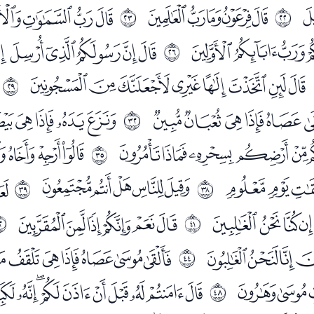
ﭭﭮﭯﭰﭱ
ﭳﭴﭵﭶﭷ
ﰕ
ﰖ
ﮆﮇﮈ
ﮊﮋﮌﮍﮎ
ﰙ
ﮝﮞﮟﮠﮡﮢﮣﮤ
ﰜ
ﯖﯗﯘﯙﯚ
ﯜﯝﯞﯟ
ﰟ
ﯮﯯﯰﯱﯲ
ﯴﯵﯶ
ﰢ
ﰄﰅ
ﰇﰈﰉﰊﰋ
ﭑ
ﰥ
ﰦ
ﭡﭢﭣﭤ
ﭦﭧﭨﭩﭪﭫ
ﰨ
ﰩ
ﭻﭼﭽ
ﭿﮀﮁﮂﮃﮄ
ﰫ
ﮒﮓ
ﮕﮖﮗﮘﮙﮚﮛﮜ
ﰯ