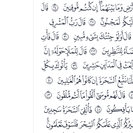
ﭸﭹﭺﭻﭼ
ﭾ
ﰗ
ﮏﮐ
ﮒﮓﮔ
ﰚ
ﮦﮧﮨﮩﮪ
ﮬﮭ
ﰝ
ﯠﯡ
ﯣﯤﯥﯦ
ﰠ
ﯷﯸﯹﯺ
ﯼﯽ
ﰣ
ﭒﭓﭔﭕﭖﭗ
ﰧ
ﭭﭮﭯﭰﭱﭲﭳ
ﰪ
ﮅﮆ
ﮈﮉﮊ
ﰬ
ﮝﮞﮟﮠﮡﮢﮣﮤ