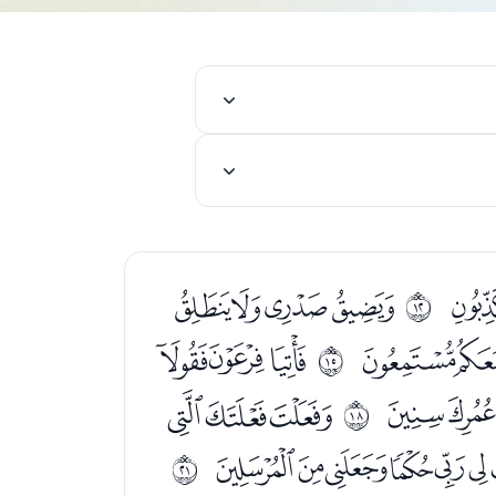
ﮰ
ﯓﯔﯕﯖ
ﰋ
ﯩﯪﯫ
ﯭﯮﯯ
ﰎ
ﰃﰄ
ﰆﰇﰈ
ﰑ
ﭞﭟﭠﭡﭢ
ﰔ