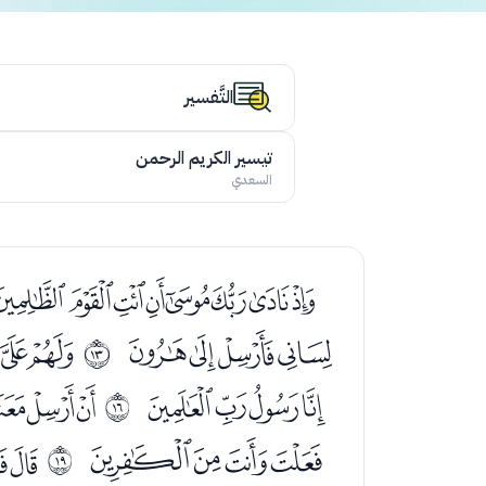
التَّفسير
تيسير الكريم الرحمن
السعدي
ﮜﮝﮞﮟﮠﮡﮢﮣ
ﯗﯘﯙﯚ
ﯜﯝ
ﰌ
ﯰﯱﯲﯳ
ﯵﯶﯷ
ﰏ
ﰉﰊﰋﰌ
ﭑ
ﰒ