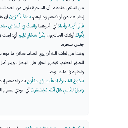
من المتقرر عندهم، أن السحرة يأتون من العجائب، 
إجلاءهم عن أولادهم وديارهم،
فَمَاذَا تَأْمُرُونَ
أن نف
قَالُوا أَرْجِهْ وَأَخَاهُ
أي: أخرهما
وَابْعَثْ فِي الْمَدَائِنِ حَاشِ
يَأْتُوكَ
أولئك الحاشرون
بِكُلِّ سَحَّارٍ عَلِيمٍ
أي: ابعث ف
جنس سحره.
وهذا من لطف الله أن يري العباد، بطلان ما موه
الخلق العظيم، فيظهر الحق على الباطل، ويقر أه
واجتهد في ذلك، وجد.
فَجُمِعَ السَّحَرَةُ لِمِيقَاتِ يَوْمٍ مَعْلُومٍ
قد واعدهم إياه 
وَقِيلَ لِلنَّاسِ هَلْ أَنْتُمْ مُجْتَمِعُونَ
أي: نودي بعموم الن