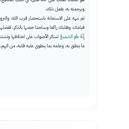
وبرحمته به، يفعل ذلك.
ثم نبهه على الاستعانة باستحضار قرب الله، والنز
قيامك، وتقلبك راكعا وساجدا خصها بالذكر، لفضلها
إِنَّهُ هُوَ السَّمِيعُ
لسائر الأصوات على اختلافها وتشتته
ما ينطق به، وعلمه بما ينطوي عليه قلبه، من الهم، و