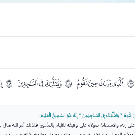
ﮗﮘﮙﮚ
ﮜﮝﮞ
ﮠ
ﳘ
ﳙ
ﳚ
نَ تَقُومُ * وَتَقَلُّبَكَ فِي السَّاجِدِينَ * إِنَّهُ هُوَ السَّمِيعُ الْعَلِيمُ
.
لى ربه، والاستعانة بمولاه على توفيقه للقيام بالمأمور، فلذلك أمر الله تعالى 
ع، ودفع المضار، مع ثقته به، وحسن ظنه بحصول مطلوبه، فإنه عزيز رحيم، بع