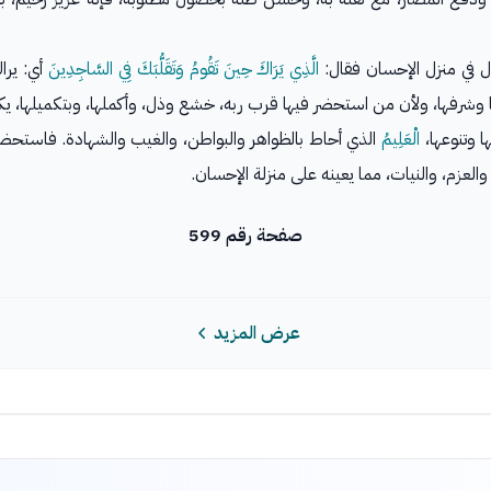
ول في منزل الإحسان فقال:
الَّذِي يَرَاكَ حِينَ تَقُومُ وَتَقَلُّبَكَ فِي السَّاجِدِينَ
أي: يرا
 وشرفها، ولأن من استحضر فيها قرب ربه، خشع وذل، وأكملها، وبتكميلها، يك
ا وتنوعها،
الْعَلِيمُ
الذي أحاط بالظواهر والبواطن، والغيب والشهادة. فاستحضار
العزم، والنيات، مما يعينه على منزلة الإحسان.
صفحة رقم 599
عرض المزيد