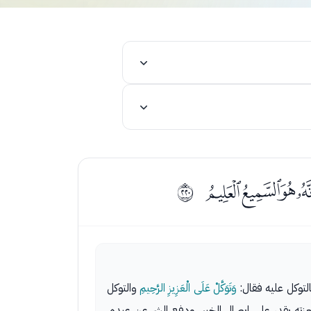
ﮡﮢﮣ
ﳛ
بالتوكل عليه فقال:
وَتَوَكَّلْ عَلَى الْعَزِيزِ الرَّحِيمِ
والتوكل
زته يقدر على إيصال الخير، ودفع الشر عن عبده،