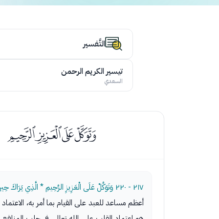
التَّفسير
تيسير الكريم الرحمن
السعدي
ﮒﮓﮔﮕ
٢١٧ - ٢٢٠
وَتَوَكَّلْ عَلَى الْعَزِيزِ الرَّحِيمِ * الَّذِي يَرَاكَ حِي
أعظم مساعد للعبد على القيام بما أمر به، الاعتماد ع
هو اعتماد القلب على الله تعالى، في جلب المناف