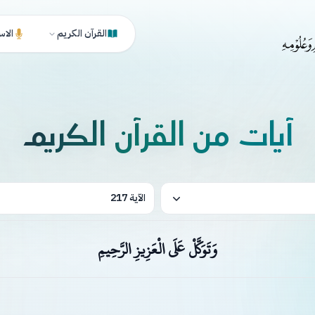
القرآن الكريم
الاس
آيات من القرآن الكريم
الآية 217
وَتَوَكَّلْ عَلَى الْعَزِيزِ الرَّحِيمِ