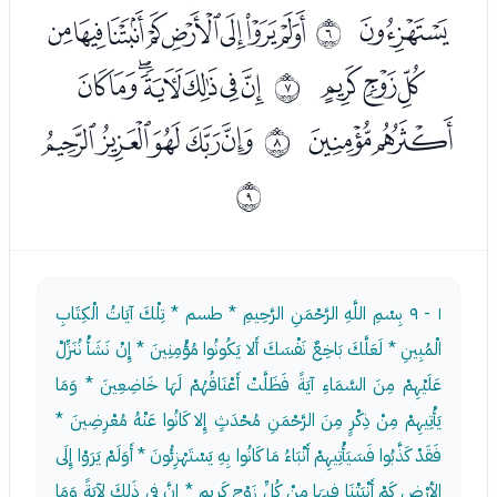
ﭾ
ﮀﮁﮂﮃﮄﮅﮆﮇ
ﰅ
ﮈﮉﮊ
ﮌﮍﮎﮏﮐﮑﮒ
ﰆ
ﮓﮔ
ﮖﮗﮘﮙﮚ
ﰇ
ﰈ
١ - ٩
بِسْمِ اللَّهِ الرَّحْمَنِ الرَّحِيمِ * طسم * تِلْكَ آيَاتُ الْكِتَابِ
الْمُبِينِ * لَعَلَّكَ بَاخِعٌ نَفْسَكَ أَلا يَكُونُوا مُؤْمِنِينَ * إِنْ نَشَأْ نُنَزِّلْ
عَلَيْهِمْ مِنَ السَّمَاءِ آيَةً فَظَلَّتْ أَعْنَاقُهُمْ لَهَا خَاضِعِينَ * وَمَا
يَأْتِيهِمْ مِنْ ذِكْرٍ مِنَ الرَّحْمَنِ مُحْدَثٍ إِلا كَانُوا عَنْهُ مُعْرِضِينَ *
فَقَدْ كَذَّبُوا فَسَيَأْتِيهِمْ أَنْبَاءُ مَا كَانُوا بِهِ يَسْتَهْزِئُونَ * أَوَلَمْ يَرَوْا إِلَى
الأرْضِ كَمْ أَنْبَتْنَا فِيهَا مِنْ كُلِّ زَوْجٍ كَرِيمٍ * إِنَّ فِي ذَلِكَ لآيَةً وَمَا