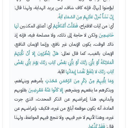
ليؤمنوا [بها]، فإنه كاف شاف، لمن يريد الهداية، ولهذا قال:
إِنْ نَشَأْ نُنزلْ عَلَيْهِمْ مِنَ السَّمَاءِ آيَةً
.
أي: من آيات الاقتراح،
فَظَلَّتْ أَعْنَاقُهُمْ
أي: أعناق المكذبين
لَهَا
خَاضِعِينَ
ولكن لا حاجة إلى ذلك، ولا مصلحة فيه، فإنه إذ
ذاك الوقت، يكون الإيمان غير نافع، وإنما الإيمان النافع،
الإيمان بالغيب، كما قال تعالى:
هَلْ يَنْظُرُونَ إِلا أَنْ تَأْتِيَهُمُ
الْمَلائِكَةُ أَوْ يَأْتِيَ رَبُّكَ أَوْ يَأْتِيَ بَعْضُ آيَاتِ رَبِّكَ يَوْمَ يَأْتِي بَعْضُ
آيَاتِ رَبِّكَ لا يَنْفَعُ نَفْسًا إِيمَانُهَا
الآية.
وَمَا يَأْتِيهِمْ مِنْ ذِكْرٍ مِنَ الرَّحْمَنِ مُحْدَثٍ
يأمرهم وينهاهم،
ويذكرهم ما ينفعهم ويضرهم.
إِلا كَانُوا عَنْهُ مُعْرِضِينَ
بقلوبهم
وأبدانهم، هذا إعراضهم عن الذكر المحدث، الذي جرت
العادة، أنه يكون موقعه أبلغ من غيره، فكيف بإعراضهم عن
غيره، وهذا لأنهم لا خير فيهم، ولا تنجع فيهم المواعظ، ولهذا
قال:
فَقَدْ كَذَّبُوا
.