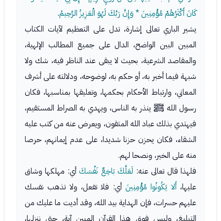
كَانَ أَكْثَرُهُمْ مُؤْمِنِينَ * وَإِنَّ رَبَّكَ لَهُوَ الْعَزِيزُ الرَّحِيمُ
.
يشير الباري تعالى إشارة، تدل على التعظيم لآيات الكتاب
المبين البين الواضح، الدال على جميع المطالب الإلهية،
والمقاصد الشرعية، بحيث لا يبقى عند الناظر فيه، شك ولا
شبهة فيما أخبر به، أو حكم به، لوضوحه، ودلالته على أشرف
المعاني، وارتباط الأحكام بحكمها، وتعليقها بمناسبها، فكان
رسول الله ﷺ ينذر به الناس، ويهدي به الصراط المستقيم،
فيهتدي بذلك عباد الله المتقون، ويعرض عنه من كتب عليه
الشقاء، فكان يحزن حزنا شديدا، على عدم إيمانهم، حرصا
منه على الخير، ونصحا لهم.
فلهذا قال تعالى عنه:
لَعَلَّكَ بَاخِعٌ نَفْسَكَ
أي: مهلكها وشاق
عليها،
أَلا يَكُونُوا مُؤْمِنِينَ
أي: فلا تفعل، ولا تذهب نفسك
عليهم حسرات، فإن الهداية بيد الله، وقد أديت ما عليك من
التبليغ، وليس فوق هذا القرآن المبين آية، حتى ننزلها،