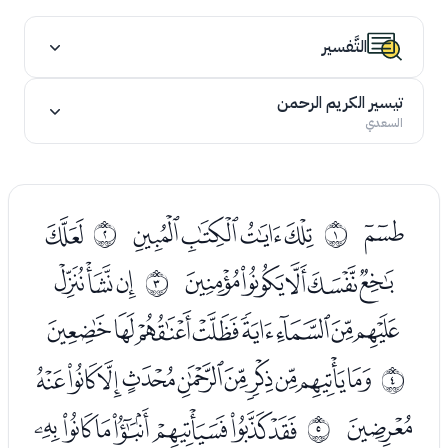
التَّفسير
تيسير الكريم الرحمن
السعدي
ﭑ
ﭓﭔﭕﭖ
ﭘ
ﰀ
ﰁ
ﭙﭚﭛﭜﭝ
ﭟﭠﭡ
ﰂ
ﭢﭣﭤﭥﭦﭧﭨﭩ
ﭫﭬﭭﭮﭯﭰﭱﭲﭳﭴ
ﰃ
ﭵ
ﭷﭸﭹﭺﭻﭼﭽ
ﰄ