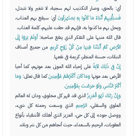
أي: بالحق، وصار التكذيب لهم سجية، لا تتغير ولا تتبدل،
فَسَيَأْتِيهِمْ أَنْبَاءُ مَا كَانُوا بِهِ يَسْتَهْزِئُونَ
أي: سيقع بهم العذاب،
ويحل بهم ما كذبوا به، فإنهم قد حقت عليهم، كلمة العذاب.
قال الله منبها على التفكر الذي ينفع صاحبه:
أَوَلَمْ يَرَوْا إِلَى
الأرْضِ كَمْ أَنْبَتْنَا فِيهَا مِنْ كُلِّ زَوْجٍ كَرِيمٍ
من جميع أصناف
النباتات، حسنة المنظر، كريمة في نفعها.
إِنَّ فِي ذَلِكَ لآيَةً
على إحياء الله الموتى بعد موتهم، كما أحيا
الأرض بعد موتها
وَمَا كَانَ أَكْثَرُهُمْ مُؤْمِنِينَ
كما قال تعالى:
وَمَا
أَكْثَرُ النَّاسِ وَلَوْ حَرَصْتَ بِمُؤْمِنِينَ
.
وَإِنَّ رَبَّكَ لَهُوَ الْعَزِيزُ
الذي قد قهر كل مخلوق، ودان له العالم
العلوي والسفلي،
الرَّحِيمِ
الذي وسعت رحمته كل شيء،
ووصل جوده إلى كل حي، العزيز الذي أهلك الأشقياء بأنواع
العقوبات، الرحيم بالسعداء، حيث أنجاهم من كل شر وبلاء.