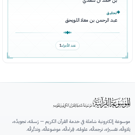
بن حمد آل سعدي
تحقيق
عبد الرحمن بن معلا اللويحق
عدد الأجزاء
1
موسوعة إلكترونية شاملة في خدمة القرآن الكريم — رَسمُه، تجويدُه،
تِلاواتُه، تفسيرُه، ترجماتُه، علومُه، قِراءاتُه، موضوعاتُه، وتدبُّراتُه.