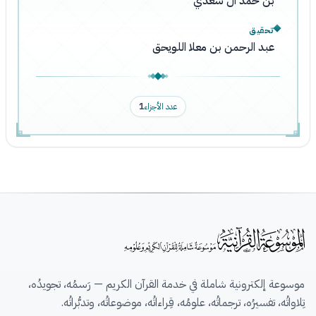
بن حمد آل سعدي
تحقيق
عبد الرحمن بن معلا اللويحق
عدد الأجزاء
1
موسوعة إلكترونية شاملة في خدمة القرآن الكريم — رَسمُه، تجويدُه،
تِلاواتُه، تفسيرُه، ترجماتُه، علومُه، قِراءاتُه، موضوعاتُه، وتدبُّراتُه.