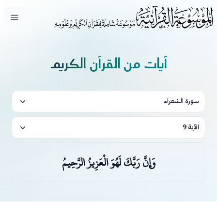
فتح ال
آيات من القرآن الكريم
سورة الشعراء
الآية 9
وَإِنَّ رَبَّكَ لَهُوَ الْعَزِيزُ الرَّحِيمُ