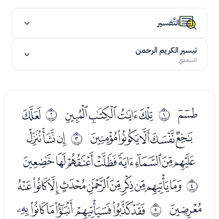
التَّفسير
تيسير الكريم الرحمن
السعدي
ﭑ
ﭓﭔﭕﭖ
ﭘ
ﰀ
ﰁ
ﭙﭚﭛﭜﭝ
ﭟﭠﭡ
ﰂ
ﭢﭣﭤﭥﭦﭧﭨﭩ
ﭫﭬﭭﭮﭯﭰﭱﭲﭳﭴ
ﰃ
ﭵ
ﭷﭸﭹﭺﭻﭼﭽ
ﰄ