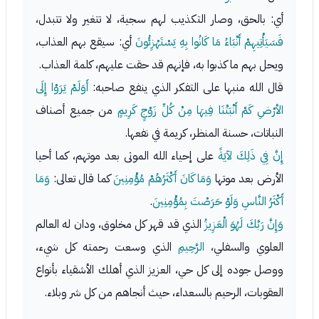
أي: بالحق، وصار التكذيب لهم سجية، لا تتغير ولا تتبدل،
فَسَيَأْتِيهِمْ أَنْبَاءُ مَا كَانُوا بِهِ يَسْتَهْزِئُونَ
أي: سيقع بهم العذاب،
ويحل بهم ما كذبوا به، فإنهم قد حقت عليهم، كلمة العذاب.
قال الله منبها على التفكر الذي ينفع صاحبه:
أَوَلَمْ يَرَوْا إِلَى
الأرْضِ كَمْ أَنْبَتْنَا فِيهَا مِنْ كُلِّ زَوْجٍ كَرِيمٍ
من جميع أصناف
النباتات، حسنة المنظر، كريمة في نفعها.
إِنَّ فِي ذَلِكَ لآيَةً
على إحياء الله الموتى بعد موتهم، كما أحيا
الأرض بعد موتها
وَمَا كَانَ أَكْثَرُهُمْ مُؤْمِنِينَ
كما قال تعالى:
وَمَا
أَكْثَرُ النَّاسِ وَلَوْ حَرَصْتَ بِمُؤْمِنِينَ
.
وَإِنَّ رَبَّكَ لَهُوَ الْعَزِيزُ
الذي قد قهر كل مخلوق، ودان له العالم
العلوي والسفلي،
الرَّحِيمِ
الذي وسعت رحمته كل شيء،
ووصل جوده إلى كل حي، العزيز الذي أهلك الأشقياء بأنواع
العقوبات، الرحيم بالسعداء، حيث أنجاهم من كل شر وبلاء.