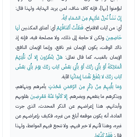
ليؤمنوا [بها]، فإنه كاف شاف، لمن يريد الهداية، ولهذا قال:
إِنْ نَشَأْ نُنزلْ عَلَيْهِمْ مِنَ السَّمَاءِ آيَةً
.
أي: من آيات الاقتراح،
فَظَلَّتْ أَعْنَاقُهُمْ
أي: أعناق المكذبين
لَهَا
خَاضِعِينَ
ولكن لا حاجة إلى ذلك، ولا مصلحة فيه، فإنه إذ
ذاك الوقت، يكون الإيمان غير نافع، وإنما الإيمان النافع،
الإيمان بالغيب، كما قال تعالى:
هَلْ يَنْظُرُونَ إِلا أَنْ تَأْتِيَهُمُ
الْمَلائِكَةُ أَوْ يَأْتِيَ رَبُّكَ أَوْ يَأْتِيَ بَعْضُ آيَاتِ رَبِّكَ يَوْمَ يَأْتِي بَعْضُ
آيَاتِ رَبِّكَ لا يَنْفَعُ نَفْسًا إِيمَانُهَا
الآية.
وَمَا يَأْتِيهِمْ مِنْ ذِكْرٍ مِنَ الرَّحْمَنِ مُحْدَثٍ
يأمرهم وينهاهم،
ويذكرهم ما ينفعهم ويضرهم.
إِلا كَانُوا عَنْهُ مُعْرِضِينَ
بقلوبهم
وأبدانهم، هذا إعراضهم عن الذكر المحدث، الذي جرت
العادة، أنه يكون موقعه أبلغ من غيره، فكيف بإعراضهم عن
غيره، وهذا لأنهم لا خير فيهم، ولا تنجع فيهم المواعظ، ولهذا
قال:
فَقَدْ كَذَّبُوا
.