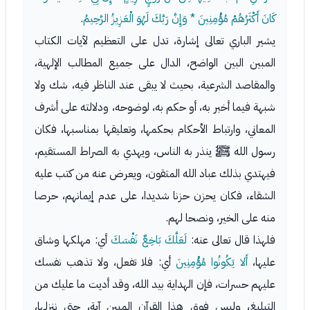
كَانَ أَكْثَرُهُمْ مُؤْمِنِينَ * وَإِنَّ رَبَّكَ لَهُوَ الْعَزِيزُ الرَّحِيمُ
.
يشير الباري تعالى إشارة، تدل على التعظيم لآيات الكتاب
المبين البين الواضح، الدال على جميع المطالب الإلهية،
والمقاصد الشرعية، بحيث لا يبقى عند الناظر فيه، شك ولا
شبهة فيما أخبر به، أو حكم به، لوضوحه، ودلالته على أشرف
المعاني، وارتباط الأحكام بحكمها، وتعليقها بمناسبها، فكان
رسول الله ﷺ ينذر به الناس، ويهدي به الصراط المستقيم،
فيهتدي بذلك عباد الله المتقون، ويعرض عنه من كتب عليه
الشقاء، فكان يحزن حزنا شديدا، على عدم إيمانهم، حرصا
منه على الخير، ونصحا لهم.
فلهذا قال تعالى عنه:
لَعَلَّكَ بَاخِعٌ نَفْسَكَ
أي: مهلكها وشاق
عليها،
أَلا يَكُونُوا مُؤْمِنِينَ
أي: فلا تفعل، ولا تذهب نفسك
عليهم حسرات، فإن الهداية بيد الله، وقد أديت ما عليك من
التبليغ، وليس فوق هذا القرآن المبين آية، حتى ننزلها،