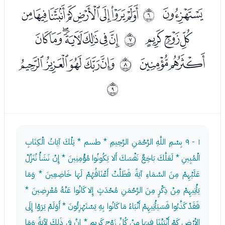
ﭾ
ﮀﮁﮂﮃﮄﮅﮆﮇ
ﰅ
ﮈﮉﮊ
ﮌﮍﮎﮏﮐﮑﮒ
ﰆ
ﮓﮔ
ﮖﮗﮘﮙﮚ
ﰇ
ﰈ
١ - ٩
بِسْمِ اللَّهِ الرَّحْمَنِ الرَّحِيمِ * طسم * تِلْكَ آيَاتُ الْكِتَابِ
الْمُبِينِ * لَعَلَّكَ بَاخِعٌ نَفْسَكَ أَلا يَكُونُوا مُؤْمِنِينَ * إِنْ نَشَأْ نُنَزِّلْ
عَلَيْهِمْ مِنَ السَّمَاءِ آيَةً فَظَلَّتْ أَعْنَاقُهُمْ لَهَا خَاضِعِينَ * وَمَا
يَأْتِيهِمْ مِنْ ذِكْرٍ مِنَ الرَّحْمَنِ مُحْدَثٍ إِلا كَانُوا عَنْهُ مُعْرِضِينَ *
فَقَدْ كَذَّبُوا فَسَيَأْتِيهِمْ أَنْبَاءُ مَا كَانُوا بِهِ يَسْتَهْزِئُونَ * أَوَلَمْ يَرَوْا إِلَى
الأرْضِ كَمْ أَنْبَتْنَا فِيهَا مِنْ كُلِّ زَوْجٍ كَرِيمٍ * إِنَّ فِي ذَلِكَ لآيَةً وَمَا