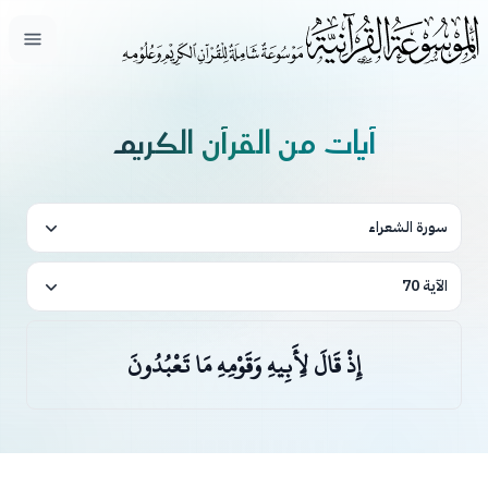
فتح ال
آيات من القرآن الكريم
سورة الشعراء
الآية 70
إِذْ قَالَ لِأَبِيهِ وَقَوْمِهِ مَا تَعْبُدُونَ