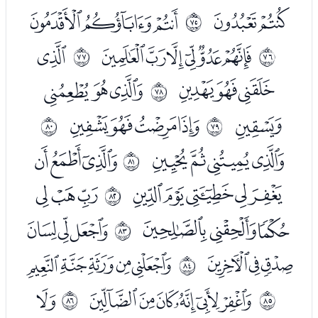
ﯘﯙ
ﯛﯜﯝ
ﱊ
ﯟﯠﯡﯢﯣﯤ
ﯦ
ﱋ
ﱌ
ﯧﯨﯩ
ﯫﯬﯭ
ﱍ
ﯮ
ﯰﯱﯲﯳ
ﱎ
ﱏ
ﯵﯶﯷﯸ
ﯺﯻﯼ
ﱐ
ﯽﯾﯿﰀﰁ
ﰃﰄﰅ
ﱑ
ﰆﰇﰈ
ﭑﭒﭓ
ﱒ
ﭔﭕﭖ
ﭘﭙﭚﭛﭜ
ﱓ
ﭞﭟﭠﭡﭢﭣ
ﭥ
ﱔ
ﱕ