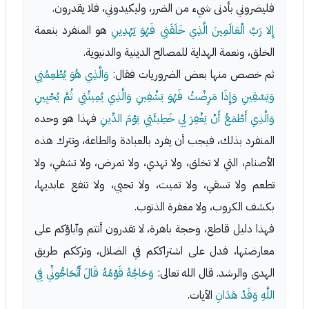
فليضروني بأدنى شيء من الضرر، وليكيدوني، فلا يقدرون.
إِلا رَبَّ الْعَالَمِينَ الَّذِي خَلَقَنِي فَهُوَ يَهْدِينِ
هو المنفرد بنعمة
الخلق، ونعمة الهداية للمصالح الدينية والدنيوية.
ثم خصص منها بعض الضروريات فقال:
وَالَّذِي هُوَ يُطْعِمُنِي
وَيَسْقِينِ وَإِذَا مَرِضْتُ فَهُوَ يَشْفِينِ وَالَّذِي يُمِيتُنِي ثُمَّ يُحْيِينِ
وَالَّذِي أَطْمَعُ أَنْ يَغْفِرَ لِي خَطِيئَتِي يَوْمَ الدِّينِ
فهذا هو وحده
المنفرد بذلك، فيجب أن يفرد بالعبادة والطاعة، وتترك هذه
الأصنام، التي لا تخلق، ولا تهدي، ولا تمرض، ولا تشفي، ولا
تطعم ولا تسقي، ولا تميت، ولا تحيي، ولا تنفع عابديها،
بكشف الكروب، ولا مغفرة الذنوب.
فهذا دليل قاطع، وحجة باهرة، لا تقدرون أنتم وآباؤكم على
معارضتها، فدل على اشتراككم في الضلال، وترككم طريق
الهدى والرشد. قال الله تعالى:
وَحَاجَّهُ قَوْمُهُ قَالَ أَتُحَاجُّونِّي فِي
اللَّهِ وَقَدْ هَدَانِ
الآيات.