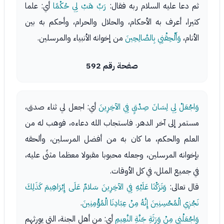
ثم دعا عليه السلام ربه فقال:
رَبِّ هَبْ لِي حُكْمًا
أي: علما
كثيرا، أعرف به الأحكام، والحلال والحرام، وأحكم به بين
الأنام،
وَأَلْحِقْنِي بِالصَّالِحِينَ
من إخوانه الأنبياء والمرسلين.
صفحة رقم 592
وَاجْعَلْ لِي لِسَانَ صِدْقٍ فِي الآخِرِينَ
أي: اجعل لي ثناء صدق،
مستمر إلى آخر الدهر. فاستجاب الله دعاءه، فوهب له من
العلم والحكم، ما كان به من أفضل المرسلين، وألحقه
بإخوانه المرسلين، وجعله محبوبا مقبولا معظما مثنًى عليه،
في جميع الملل، في كل الأوقات.
قال تعالى:
وَتَرَكْنَا عَلَيْهِ فِي الآخِرِينَ سَلامٌ عَلَى إِبْرَاهِيمَ كَذَلِكَ
نَجْزِي الْمُحْسِنِينَ إِنَّهُ مِنْ عِبَادِنَا الْمُؤْمِنِينَ
.
وَاجْعَلْنِي مِنْ وَرَثَةِ جَنَّةِ النَّعِيمِ
أي: من أهل الجنة، التي يورثهم