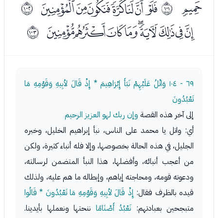
ﯖ
ﯘﯙﯚﯛﯜﯝﯞ
ﱤ
ﱥ
ﯠﯡﯢﯣﯤﯥﯦﯧﯨ
ﱦ
٦٩ - ١٠٤
وَاتْلُ عَلَيْهِمْ نَبَأَ إِبْرَاهِيمَ * إِذْ قَالَ لأبِيهِ وَقَوْمِهِ مَا
تَعْبُدُونَ
إلى آخر هذه القصة
وإن ربك لهو العزيز الرحيم
أي: واتل يا محمد على الناس، نبأ إبراهيم الخليل، وخبره
الجليل، في هذه الحالة بخصوصها، وإلا فله أنباء كثيرة، ولكن
من أعجب أنبائه، وأفضلها، هذا النبأ المتضمن لرسالته،
ودعوته قومه، ومحاجته إياهم، وإبطاله ما هم عليه، ولذلك
قيده بالظرف فقال:
إِذْ قَالَ لأبِيهِ وَقَوْمِهِ مَا تَعْبُدُونَ * قَالُوا
متبجحين بعبادتهم:
نَعْبُدُ أَصْنَامًا
ننحتها ونعملها بأيدينا.