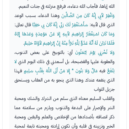
الله إياها، فأجاب الله دعاءه، فرفع منزلته في جنات النعيم.
وَاغْفِرْ لأبِي إِنَّهُ كَانَ مِنَ الضَّالِّينَ
وهذا الدعاء، بسبب الوعد
الذي قال لأبيه:
سَأَسْتَغْفِرُ لَكَ رَبِّي إِنَّهُ كَانَ بِي حَفِيًّا
قال تعالى:
وَمَا كَانَ اسْتِغْفَارُ إِبْرَاهِيمَ لأبِيهِ إِلا عَنْ مَوْعِدَةٍ وَعَدَهَا إِيَّاهُ
فَلَمَّا تَبَيَّنَ لَهُ أَنَّهُ عَدُوٌّ لِلَّهِ تَبَرَّأَ مِنْهُ إِنَّ إِبْرَاهِيمَ لأوَّاهٌ حَلِيمٌ
.
وَلا تُخْزِنِي يَوْمَ يُبْعَثُونَ
أي: بالتوبيخ على بعض الذنوب،
والعقوبة عليها والفضيحة، بل أسعدني في ذلك اليوم الذي
لا
يَنْفَعُ
فيه
مَالٌ وَلا بَنُونَ * إِلا مَنْ أَتَى اللَّهَ بِقَلْبٍ سَلِيمٍ
فهذا
الذي ينفعه عندك وهذا الذي ينجو به من العقاب ويستحق
جزيل الثواب
والقلب السليم معناه الذي سلم من الشرك والشك ومحبة
الشر والإصرار على البدعة والذنوب ويلزم من سلامته مما
ذكر اتصافه بأضدادها من الإخلاص والعلم واليقين ومحبة
الخير وتزيينه في قلبه وأن تكون إرادته ومحبته تابعة لمحبة