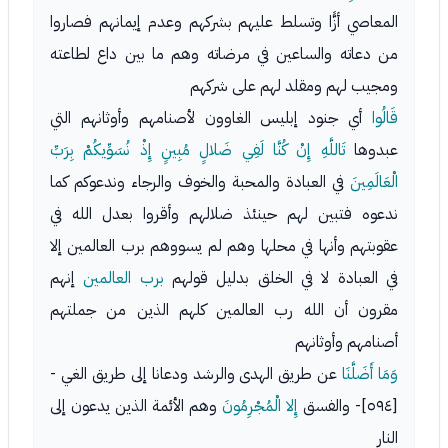
المعاصي أزًّا وتسلط عليهم بشركهم وعدم إيمانهم فصاروا
من دعاته والساعين في مرضاته وهم ما بين داع لطاعته
ومجيب لهم ومقلد لهم على شركهم
قَالُوا
أي جنود إبليس الغاوون لأصنامهم وأوثانهم التي
عبدوها
تَاللَّهِ إِنْ كُنَّا لَفِي ضَلالٍ مُبِينٍ إِذْ نُسَوِّيكُمْ بِرَبِّ
الْعَالَمِينَ
في العبادة والمحبة والخوف والرجاء وندعوكم كما
ندعوه فتبين لهم حينئذ ضلالهم وأقروا بعدل الله في
عقوبتهم وأنها في محلها وهم لم يسووهم برب العالمين إلا
في العبادة لا في الخلق بدليل قولهم
برب العالمين
إنهم
مقرون أن الله رب العالمين كلهم الذين من جملتهم
أصنامهم وأوثانهم
وَمَا أَضَلَّنَا
عن طريق الهدى والرشد ودعانا إلى طريق الغي -
[٥٩٤]- والفسق
إِلا الْمُجْرِمُونَ
وهم الأئمة الذين يدعون إلى
النار