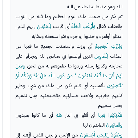
الله وهواه تابعا لما جاء عن الله
ثم ذكر من صفات ذلك اليوم العظيم وما فيه من الثواب
والعقاب فقال
وَأُزْلِفَتِ الْجَنَّةُ
أي قربت
لِلْمُتَّقِينَ
ربهم الذين
امتثلوا أوامره واجتنبوا زواجره واتقوا سخطه وعقابه
وَبُرِّزَتِ الْجَحِيمُ
أي برزت واستعدت بجميع ما فيها من
العذاب
لِلْغَاوِينَ
الذين أوضعوا في معاصي الله وتجرأوا على
محارمه وكذبوا رسله وردوا ما جاءوهم به من الحق
وَقِيلَ
لَهُمْ أَيْنَ مَا كُنْتُمْ تَعْبُدُونَ * مِنْ دُونِ اللَّهِ هَلْ يَنْصُرُونَكُمْ أَوْ
يَنْتَصِرُونَ
بأنفسهم أي فلم يكن من ذلك من شيء وظهر
كذبهم وخزيهم ولاحت خسارتهم وفضيحتهم وبان ندمهم
وضل سعيهم
فَكُبْكِبُوا فِيهَا
أي ألقوا في النار
هُمْ
أي ما كانوا يعبدون
وَالْغَاوُونَ
العابدون لها
وَجُنُودُ إِبْلِيسَ أَجْمَعُونَ
من الإنس والجن الذين أزَّهم إلى