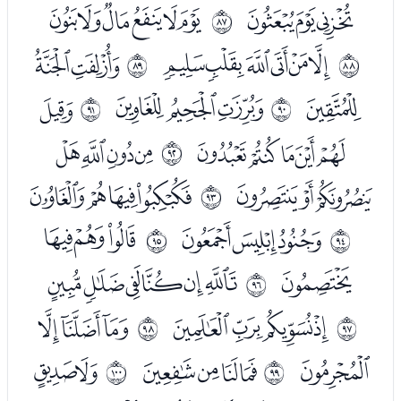
ﭦﭧﭨ
ﭪﭫﭬﭭﭮﭯ
ﱖ
ﭱﭲﭳﭴﭵﭶ
ﭸﭹ
ﱗ
ﱘ
ﭺ
ﭼﭽﭾ
ﮀ
ﱙ
ﱚ
ﮁﮂﮃﮄﮅ
ﮇﮈﮉﮊ
ﱛ
ﮋﮌﮍ
ﮏﮐﮑﮒ
ﱜ
ﮔﮕﮖ
ﮘﮙﮚ
ﱝ
ﱞ
ﮛ
ﮝﮞﮟﮠﮡﮢ
ﱟ
ﮤﮥﮦﮧ
ﮩﮪﮫ
ﱠ
ﱡ
ﮬ
ﮮﮯﮰﮱ
ﯔﯕ
ﱢ
ﱣ