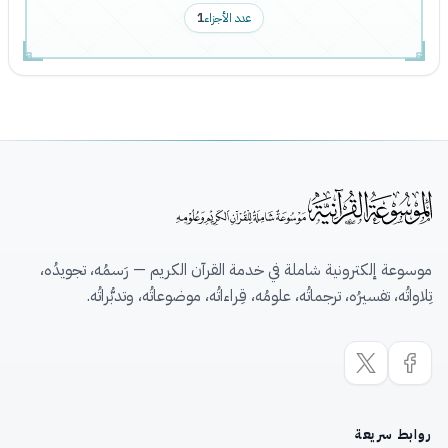
عدد الأجزاء
1
موسوعة إلكترونية شاملة في خدمة القرآن الكريم — رَسمُه، تجويدُه،
تِلاواتُه، تفسيرُه، ترجماتُه، علومُه، قِراءاتُه، موضوعاتُه، وتدبُّراتُه.
روابط سريعة