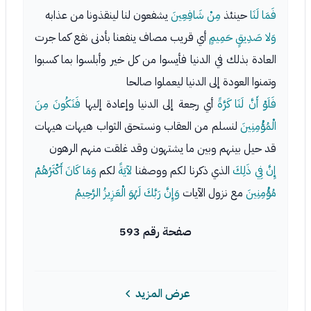
فَمَا لَنَا
حينئذ
مِنْ شَافِعِينَ
يشفعون لنا لينقذونا من عذابه
وَلا صَدِيقٍ حَمِيمٍ
أي قريب مصاف ينفعنا بأدنى نفع كما جرت
العادة بذلك في الدنيا فأيسوا من كل خير وأبلسوا بما كسبوا
وتمنوا العودة إلى الدنيا ليعملوا صالحا
فَلَوْ أَنَّ لَنَا كَرَّةً
أي رجعة إلى الدنيا وإعادة إليها
فَنَكُونَ مِنَ
الْمُؤْمِنِينَ
لنسلم من العقاب ونستحق الثواب هيهات هيهات
قد حيل بينهم وبين ما يشتهون وقد غلقت منهم الرهون
إِنَّ فِي ذَلِكَ
الذي ذكرنا لكم ووصفنا
لآيَةً
لكم
وَمَا كَانَ أَكْثَرُهُمْ
مُؤْمِنِينَ
مع نزول الآيات
وَإِنَّ رَبَّكَ لَهُوَ الْعَزِيزُ الرَّحِيمُ
صفحة رقم 593
عرض المزيد