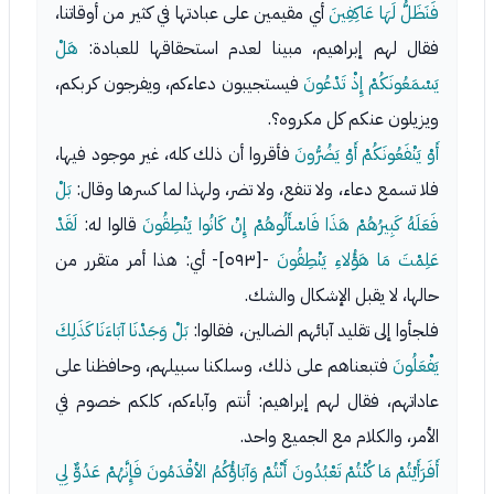
فَنَظَلُّ لَهَا عَاكِفِينَ
أي مقيمين على عبادتها في كثير من أوقاتنا،
فقال لهم إبراهيم، مبينا لعدم استحقاقها للعبادة:
هَلْ
يَسْمَعُونَكُمْ إِذْ تَدْعُونَ
فيستجيبون دعاءكم، ويفرجون كربكم،
ويزيلون عنكم كل مكروه؟.
أَوْ يَنْفَعُونَكُمْ أَوْ يَضُرُّونَ
فأقروا أن ذلك كله، غير موجود فيها،
فلا تسمع دعاء، ولا تنفع، ولا تضر، ولهذا لما كسرها وقال:
بَلْ
فَعَلَهُ كَبِيرُهُمْ هَذَا فَاسْأَلُوهُمْ إِنْ كَانُوا يَنْطِقُونَ
قالوا له:
لَقَدْ
عَلِمْتَ مَا هَؤُلاءِ يَنْطِقُونَ
-[٥٩٣]- أي: هذا أمر متقرر من
حالها، لا يقبل الإشكال والشك.
فلجأوا إلى تقليد آبائهم الضالين، فقالوا:
بَلْ وَجَدْنَا آبَاءَنَا كَذَلِكَ
يَفْعَلُونَ
فتبعناهم على ذلك، وسلكنا سبيلهم، وحافظنا على
عاداتهم، فقال لهم إبراهيم: أنتم وآباءكم، كلكم خصوم في
الأمر، والكلام مع الجميع واحد.
أَفَرَأَيْتُمْ مَا كُنْتُمْ تَعْبُدُونَ أَنْتُمْ وَآبَاؤُكُمُ الأقْدَمُونَ فَإِنَّهُمْ عَدُوٌّ لِي