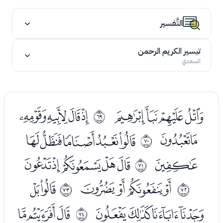
التَّفسير
تيسير الكريم الرحمن
السعدي
ﮏﮐﮑﮒ
ﮔﮕﮖﮗ
ﱄ
ﮘﮙ
ﮛﮜﮝﮞﮟ
ﱅ
ﮠ
ﮢﮣﮤﮥﮦ
ﱆ
ﮨﮩﮪﮫ
ﮭﮮ
ﱇ
ﱈ
ﮯﮰﮱﯓ
ﯕﯖﯗ
ﱉ