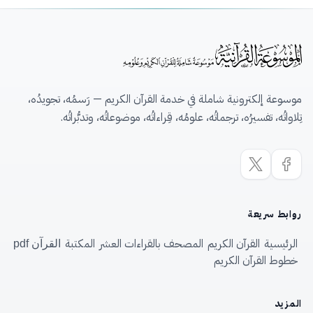
موسوعة إلكترونية شاملة في خدمة القرآن الكريم — رَسمُه، تجويدُه،
تِلاواتُه، تفسيرُه، ترجماتُه، علومُه، قِراءاتُه، موضوعاتُه، وتدبُّراتُه.
روابط سريعة
الرئيسية
القرآن الكريم
المصحف بالقراءات العشر
المكتبة
القرآن pdf
خطوط القرآن الكريم
المزيد