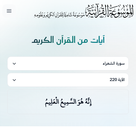
فتح ال
آيات من القرآن الكريم
سورة الشعراء
الآية 220
إِنَّهُ هُوَ السَّمِيعُ الْعَلِيمُ