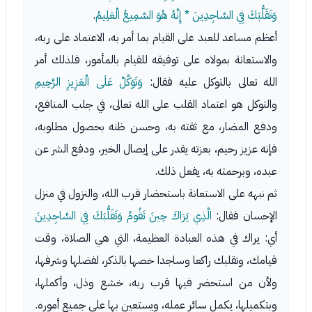
وَتَقَلُّبَكَ فِي السَّاجِدِينَ * إِنَّهُ هُوَ السَّمِيعُ الْعَلِيمُ
.
أعظم مساعد للعبد على القيام بما أمر به، الاعتماد على ربه،
والاستعانة بمولاه على توفيقه للقيام بالمأمور، فلذلك أمر
الله تعالى بالتوكل عليه فقال:
وَتَوَكَّلْ عَلَى الْعَزِيزِ الرَّحِيمِ
والتوكل هو اعتماد القلب على الله تعالى، في جلب المنافع،
ودفع المضار، مع ثقته به، وحسن ظنه بحصول مطلوبه،
فإنه عزيز رحيم، بعزته يقدر على إيصال الخير، ودفع الشر عن
عبده، وبرحمته به، يفعل ذلك.
ثم نبهه على الاستعانة باستحضار قرب الله، والنزول في منزل
الإحسان فقال:
الَّذِي يَرَاكَ حِينَ تَقُومُ وَتَقَلُّبَكَ فِي السَّاجِدِينَ
أي: يراك في هذه العبادة العظيمة، التي هي الصلاة، وقت
قيامك، وتقلبك راكعا وساجدا خصها بالذكر، لفضلها وشرفها،
ولأن من استحضر فيها قرب ربه، خشع وذل، وأكملها،
وبتكميلها، يكمل سائر عمله، ويستعين بها على جميع أموره.