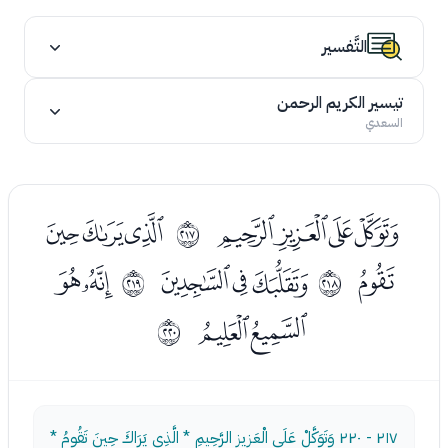
التَّفسير
تيسير الكريم الرحمن
السعدي
ﮒﮓﮔﮕ
ﮗﮘﮙ
ﳘ
ﮚ
ﮜﮝﮞ
ﮠﮡ
ﳙ
ﳚ
ﮢﮣ
ﳛ
٢١٧ - ٢٢٠
وَتَوَكَّلْ عَلَى الْعَزِيزِ الرَّحِيمِ * الَّذِي يَرَاكَ حِينَ تَقُومُ *