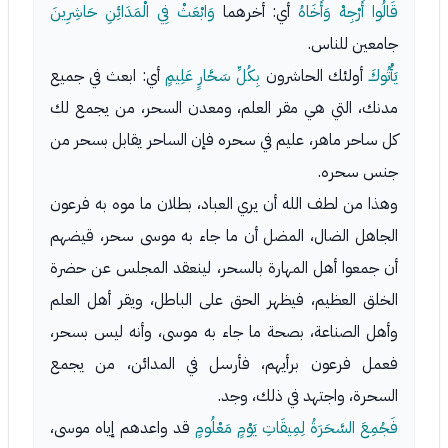
قَالُوا أَرْجِهْ وَأَخَاهُ
أي: أخرهما
وَابْعَثْ فِي الْمَدَائِنِ حَاشِرِينَ
جامعين للناس.
يَأْتُوكَ
أولئك الحاشرون
بِكُلِّ سَحَّارٍ عَلِيمٍ
أي: ابعث في جميع
مدنك، التي هي مقر العلم، ومعدن السحر، من يجمع لك
كل ساحر ماهر، عليم في سحره فإن الساحر يقابل بسحر من
جنس سحره.
وهذا من لطف الله أن يري العباد، بطلان ما موه به فرعون
الجاهل الضال، المضل أن ما جاء به موسى سحر، قيضهم
أن جمعوا أهل المهارة بالسحر، لينعقد المجلس عن حضرة
الخلق العظيم، فيظهر الحق على الباطل، ويقر أهل العلم
وأهل الصناعة، بصحة ما جاء به موسى، وأنه ليس بسحر،
فعمل فرعون برأيهم، فأرسل في المدائن، من يجمع
السحرة، واجتهد في ذلك، وجد.
فَجُمِعَ السَّحَرَةُ لِمِيقَاتِ يَوْمٍ مَعْلُومٍ
قد واعدهم إياه موسى،