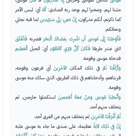
مُوسَى
شاكين لموسى وحزنين
إِنَّا لَمُدْرَكُونَ
فـ
قَالَ
موسى،
مثبتا لهم، ومخبرا لهم بوعد ربه الصادق:
كُلا
أي: ليس الأمر
كما ذكرتم، أنكم مدركون،
إِنَّ مَعِيَ رَبِّي سَيَهْدِينِ
لما فيه نجاتي
ونجاتكم.
فَأَوْحَيْنَا إِلَى مُوسَى أَنِ اضْرِبْ بِعَصَاكَ الْبَحْرَ
فضربه
فَانْفَلَقَ
اثني عشر طريقا
فَكَانَ كُلُّ فِرْقٍ كَالطَّوْدِ
أي: الجبل
الْعَظِيمِ
فدخله موسى وقومه.
وَأَزْلَفْنَا ثَمَّ
في ذلك المكان
الآخَرِينَ
أي فرعون وقومه،
قربناهم، وأدخلناهم في ذلك الطريق، الذي سلك منه موسى
وقومه.
وَأَنْجَيْنَا مُوسَى وَمَنْ مَعَهُ أَجْمَعِينَ
استكملوا خارجين، لم
يتخلف منهم أحد.
ثُمَّ أَغْرَقْنَا الآخَرِينَ
لم يتخلف منهم عن الغرق أحد.
إِنَّ فِي ذَلِكَ لآيَةً
عظيمة، على صدق ما جاء به موسى عليه