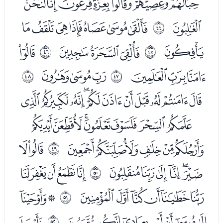
ﭶﭷﭸﭹﭺﭻﭼ
ﭽ
ﭿﮀﮁﮂﮃﮄﮅ
ﰫ
ﮆ
ﮈﮉﮊ
ﮌ
ﰬ
ﰭ
ﮍﮎﮏ
ﮑﮒﮓ
ﰮ
ﰯ
ﮕﮖﮗﮘﮙﮚﮛﮜﮝﮞﮟ
ﮠﮡﮢﮣﮤﮥﮦ
ﮧﮨﮩﮪﮫ
ﮭﮮ
ﰰ
ﮯﮰﮱﯓﯔﯕ
ﯗﯘﯙﯚﯛ
ﰱ
ﯜﯝﯞﯟﯠﯡ
ﯣﯤ
ﰲ
ﯥﯦﯧﯨﯩﯪﯫ
ﯭ
ﰳ