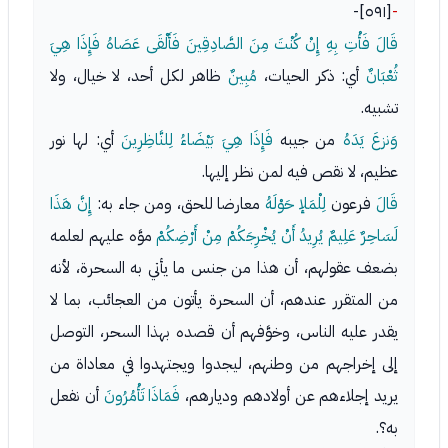
[٥٩١]-
-
قَالَ فَأْتِ بِهِ إِنْ كُنْتَ مِنَ الصَّادِقِينَ فَأَلْقَى عَصَاهُ فَإِذَا هِيَ
ثُعْبَانٌ
أي: ذكر الحيات،
مُبِينٌ
ظاهر لكل أحد، لا خيال، ولا
تشبيه.
وَنزعَ يَدَهُ
من جيبه
فَإِذَا هِيَ بَيْضَاءُ لِلنَّاظِرِينَ
أي: لها نور
عظيم، لا نقص فيه لمن نظر إليها.
قَالَ
فرعون
لِلْمَلإ حَوْلَهُ
معارضا للحق، ومن جاء به:
إِنَّ هَذَا
لَسَاحِرٌ عَلِيمٌ يُرِيدُ أَنْ يُخْرِجَكُمْ مِنْ أَرْضِكُمْ
موَّه عليهم لعلمه
بضعف عقولهم، أن هذا من جنس ما يأتي به السحرة، لأنه
من المتقرر عندهم، أن السحرة يأتون من العجائب، بما لا
يقدر عليه الناس، وخوَّفهم أن قصده بهذا السحر، التوصل
إلى إخراجهم من وطنهم، ليجدوا ويجتهدوا في معاداة من
يريد إجلاءهم عن أولادهم وديارهم،
فَمَاذَا تَأْمُرُونَ
أن نفعل
به؟.