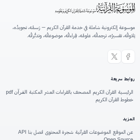
موسوعة إلكترونية شاملة في خدمة القرآن الكريم — رَسمُه، تجويدُه،
تِلاواتُه، تفسيرُه، ترجماتُه، علومُه، قِراءاتُه، موضوعاتُه، وتدبُّراتُه.
روابط سريعة
الرئيسية
القرآن الكريم
المصحف بالقراءات العشر
المكتبة
القرآن pdf
خطوط القرآن الكريم
المزيد
عن الموقع
الموضوعات القرآنية
شجرة المحتوى
اتصل بنا
API
Open Source