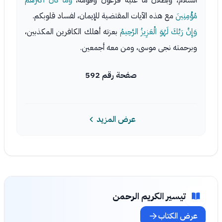
السلام، وبطلان ما عليه فرعون وقومه،
وَمَا كَانَ أَكْثَرُهُمْ
مُؤْمِنِينَ
مع هذه الآيات المقتضية للإيمان، لفساد قلوبكم.
وَإِنَّ رَبَّكَ لَهُوَ الْعَزِيزُ الرَّحِيمُ
بعزته أهلك الكافرين المكذبين،
وبرحمته نجى موسى، ومن معه أجمعين.
صفحة رقم 592
عرض المزيد
تيسير الكريم الرحمن
عرض الكتاب