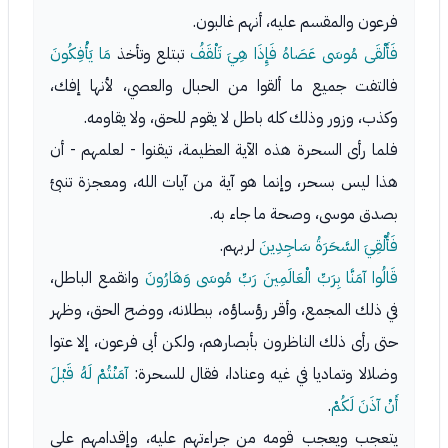
فرعون والمقسم عليه، أنهم غالبون.
فَأَلْقَى مُوسَى عَصَاهُ فَإِذَا هِيَ تَلْقَفُ
تبتلع وتأخذ
مَا يَأْفِكُونَ
فالتفت جميع ما ألقوا من الحبال والعصي، لأنها إفك،
وكذب، وزور وذلك كله باطل لا يقوم للحق، ولا يقاومه.
فلما رأى السحرة هذه الآية العظيمة، تيقنوا - لعلمهم - أن
هذا ليس بسحر، وإنما هو آية من آيات الله، ومعجزة تنبئ
بصدق موسى، وصحة ما جاء به.
فَأُلْقِيَ السَّحَرَةُ سَاجِدِينَ
لربهم.
قَالُوا آمَنَّا بِرَبِّ الْعَالَمِينَ رَبِّ مُوسَى وَهَارُونَ
وانقمع الباطل،
في ذلك المجمع، وأقر رؤساؤه، ببطلانه، ووضح الحق، وظهر
حتى رأى ذلك الناظرون بأبصارهم، ولكن أبى فرعون، إلا عتوا
وضلالا وتماديا في غيه وعنادا، فقال للسحرة:
آمَنْتُمْ لَهُ قَبْلَ
أَنْ آذَنَ لَكُمْ
.
يتعجب ويعجب قومه من جراءتهم عليه، وإقدامهم على