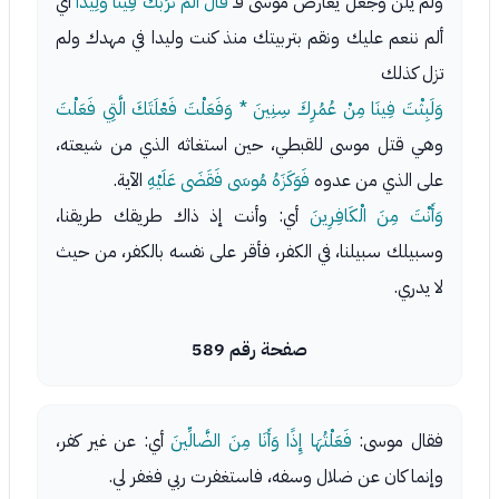
ولم يلن وجعل يعارض موسى فـ
قَالَ أَلَمْ نُرَبِّكَ فِينَا وَلِيدًا
أي
ألم ننعم عليك ونقم بتربيتك منذ كنت وليدا في مهدك ولم
تزل كذلك
وَلَبِثْتَ فِينَا مِنْ عُمُرِكَ سِنِينَ * وَفَعَلْتَ فَعْلَتَكَ الَّتِي فَعَلْتَ
وهي قتل موسى للقبطي، حين استغاثه الذي من شيعته،
على الذي من عدوه
فَوَكَزَهُ مُوسَى فَقَضَى عَلَيْهِ
الآية.
وَأَنْتَ مِنَ الْكَافِرِينَ
أي: وأنت إذ ذاك طريقك طريقنا،
وسبيلك سبيلنا، في الكفر، فأقر على نفسه بالكفر، من حيث
لا يدري.
صفحة رقم 589
فقال موسى:
فَعَلْتُهَا إِذًا وَأَنَا مِنَ الضَّالِّينَ
أي: عن غير كفر،
وإنما كان عن ضلال وسفه، فاستغفرت ربي فغفر لي.