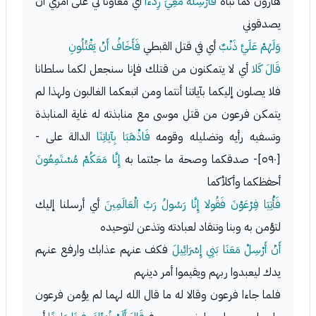
هارون كما نبأه
فَأَرْسِلْهُ مَعِيَ رِدْءًا
أي معاونا لي على أمري أن
يصدقوني
وَلَهُمْ عَلَيَّ ذَنْبٌ
أي في قتل القبطي
فَأَخَافُ أَنْ يَقْتُلُونِ
قَالَ كَلا
أي لا يتمكنون من قتلك فإنا سنجعل لكما سلطانا
فلا يصلون إليكما بآياتنا أنتما ومن اتبعكما الغالبون ولهذا لم
يتمكن فرعون من قتل موسى مع منابذته له غاية المنابذة
وتسفيه رأيه وتضليله وقومه
فَاذْهَبَا بِآيَاتِنَا
الدالة على -
[٥٩٠]- صدقكما وصحة ما جئتما به
إِنَّا مَعَكُمْ مُسْتَمِعُونَ
أحفظكما وأكلأكما
فَأْتِيَا فِرْعَوْنَ فَقُولا إِنَّا رَسُولُ رَبِّ الْعَالَمِينَ
أي أرسلنا إليك
لتؤمن به وبنا وتنقاد لعبادته وتذعن لتوحيده
أَنْ أَرْسِلْ مَعَنَا بَنِي إِسْرَائِيلَ
فكف عنهم عذابك وارفع عنهم
يدك ليعبدوا ربهم ويقيموا أمر دينهم
فلما جاءا فرعون وقالا له ما قال الله لهما لم يؤمن فرعون