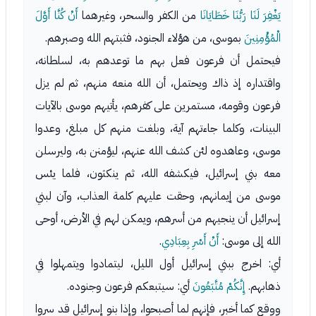
يَغْفِرَ لَنَا رَبُّنَا خَطَايَانَا
من الكفر والسحر، وغيرهما
أَنْ كُنَّا أَوَّلَ
الْمُؤْمِنِينَ
بموسى، من هؤلاء الجنود، فثبتهم الله وصبرهم.
فيحتمل أن فرعون فعل بهم ما توعدهم به، لسلطانه،
واقتداره إذ ذاك ويحتمل، أن الله منعه منهم، ثم لم يزل
فرعون وقومه، مستمرين على كفرهم، يأتيهم موسى بالآيات
البينات، وكلما جاءتهم آية، وبلغت منهم كل مبلغ، وعدوا
موسى، وعاهدوه لئن كشف الله عنهم، ليؤمنن به، وليرسلن
معه بني إسرائيل، فيكشفه الله، ثم ينكثون، فلما يئس
موسى من إيمانهم، وحقت عليهم كلمة العذاب، وآن لبني
إسرائيل أن ينجيهم من أسرهم، ويمكن لهم في الأرض، أوحى
الله إلى موسى:
أَنْ أَسْرِ بِعِبَادِي
.
أي: اخرج ببني إسرائيل أول الليل، ليتمادوا ويتمهلوا في
ذهابهم.
إِنَّكُمْ مُتَّبَعُونَ
أي: سيتبعكم فرعون وجنوده.
ووقع كما أخبر، فإنهم لما أصبحوا، وإذا بنو إسرائيل قد سروا