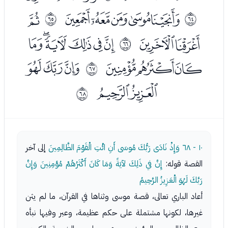
ﭵﭶﭷﭸﭹ
ﭻ
ﰿ
ﱀ
ﭼﭽ
ﭿﮀﮁﮂﮃﮄ
ﱁ
ﮅﮆﮇ
ﮉﮊﮋ
ﱂ
ﮌﮍ
ﱃ
١٠ - ٦٨
وَإِذْ نَادَى رَبُّكَ مُوسَى أَنِ ائْتِ الْقَوْمَ الظَّالِمِينَ
إلى آخر
القصة قوله:
إِنَّ في ذَلِكَ لآيَةً وَمَا كَانَ أَكْثَرُهُمْ مُؤمِنِينَ وَإِنَّ
رَبَّكَ لَهُوَ الْعَزِيزُ الرَّحِيمُ
أعاد الباري تعالى، قصة موسى وثناها في القرآن، ما لم يثن
غيرها، لكونها مشتملة على حكم عظيمة، وعبر وفيها نبأه