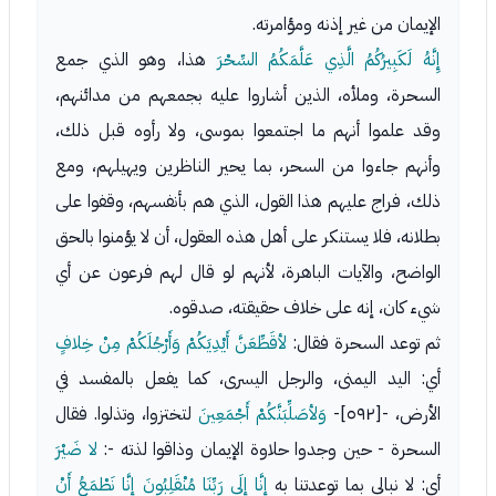
الإيمان من غير إذنه ومؤامرته.
إِنَّهُ لَكَبِيرُكُمُ الَّذِي عَلَّمَكُمُ السِّحْرَ
هذا، وهو الذي جمع
السحرة، وملأه، الذين أشاروا عليه بجمعهم من مدائنهم،
وقد علموا أنهم ما اجتمعوا بموسى، ولا رأوه قبل ذلك،
وأنهم جاءوا من السحر، بما يحير الناظرين ويهيلهم، ومع
ذلك، فراج عليهم هذا القول، الذي هم بأنفسهم، وقفوا على
بطلانه، فلا يستنكر على أهل هذه العقول، أن لا يؤمنوا بالحق
الواضح، والآيات الباهرة، لأنهم لو قال لهم فرعون عن أي
شيء كان، إنه على خلاف حقيقته، صدقوه.
ثم توعد السحرة فقال:
لأقَطِّعَنَّ أَيْدِيَكُمْ وَأَرْجُلَكُمْ مِنْ خِلافٍ
أي: اليد اليمنى، والرجل اليسرى، كما يفعل بالمفسد في
الأرض، -[٥٩٢]-
وَلأصَلِّبَنَّكُمْ أَجْمَعِينَ
لتختزوا، وتذلوا. فقال
السحرة - حين وجدوا حلاوة الإيمان وذاقوا لذته -:
لا ضَيْرَ
أي: لا نبالي بما توعدتنا به
إِنَّا إِلَى رَبِّنَا مُنْقَلِبُونَ إِنَّا نَطْمَعُ أَنْ