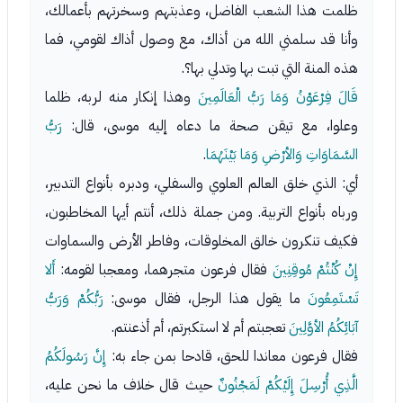
ظلمت هذا الشعب الفاضل، وعذبتهم وسخرتهم بأعمالك،
وأنا قد سلمني الله من أذاك، مع وصول أذاك لقومي، فما
هذه المنة التي تبت بها وتدلي بها؟.
قَالَ فِرْعَوْنُ وَمَا رَبُّ الْعَالَمِينَ
وهذا إنكار منه لربه، ظلما
وعلوا، مع تيقن صحة ما دعاه إليه موسى، قال:
رَبُّ
السَّمَاوَاتِ وَالأرْضِ وَمَا بَيْنَهُمَا
.
أي: الذي خلق العالم العلوي والسفلي، ودبره بأنواع التدبير،
ورباه بأنواع التربية. ومن جملة ذلك، أنتم أيها المخاطبون،
فكيف تنكرون خالق المخلوقات، وفاطر الأرض والسماوات
إِنْ كُنْتُمْ مُوقِنِينَ
فقال فرعون متجرهما، ومعجبا لقومه:
أَلا
تَسْتَمِعُونَ
ما يقول هذا الرجل، فقال موسى:
رَبُّكُمْ وَرَبُّ
آبَائِكُمُ الأوَّلِينَ
تعجبتم أم لا استكبرتم، أم أذعنتم.
فقال فرعون معاندا للحق، قادحا بمن جاء به:
إِنَّ رَسُولَكُمُ
الَّذِي أُرْسِلَ إِلَيْكُمْ لَمَجْنُونٌ
حيث قال خلاف ما نحن عليه،