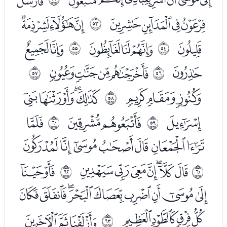
ﯮﯯﯰﯱ
ﯳﯴﯵ
ﰴ
ﯶ
ﯸﯹﯺ
ﯼﯽ
ﰵ
ﰶ
ﯾ
ﰀﰁﰂﰃ
ﰷ
ﰸ
ﰅﰆﰇ
ﰉﰊﰋﰌ
ﰹ
ﰍ
ﰏﰐ
ﭑ
ﰺ
ﰻ
ﭒﭓﭔﭕﭖﭗﭘ
ﭚﭛﭜﭝﭞﭟﭠ
ﭢ
ﰼ
ﰽ
ﭣﭤﭥﭦﭧﭨﭩﭪﭫ
ﭬﭭﭮﭯ
ﭱﭲﭳ
ﰾ