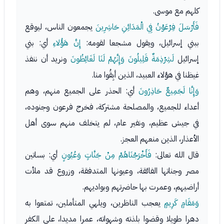
كلهم مع موسى.
فَأَرْسَلَ فِرْعَوْنُ فِي الْمَدَائِنِ حَاشِرِينَ
يجمعون الناس، ليوقع
ببني إسرائيل، ويقول مشجعا لقومه:
إِنَّ هَؤُلاءِ
أي: بني
إسرائيل
لَشِرْذِمَةٌ قَلِيلُونَ وَإِنَّهُمْ لَنَا لَغَائِظُونَ
ونريد أن ننفذ
غيظنا في هؤلاء العبيد، الذين أبِقُوا منا.
وَإِنَّا لَجَمِيعٌ حَاذِرُونَ
أي: الحذر على الجميع منهم، وهم
أعداء للجميع، والمصلحة مشتركة، فخرج فرعون وجنوده،
في جيش عظيم، ونفير عام، لم يتخلف منهم سوى أهل
الأعذار، الذين منعهم العجز.
قال الله تعالى:
فَأَخْرَجْنَاهُمْ مِنْ جَنَّاتٍ وَعُيُونٍ
أي: بساتين
مصر وجناتها الفائقة، وعيونها المتدفقة، وزروع قد ملأت
أراضيهم، وعمرت بها حاضرتهم وبواديهم.
وَمَقَامٍ كَرِيمٍ
يعجب الناظرين، ويلهي المتأملين، تمتعوا به
دهرا طويلا وقضوا بلذته وشهواته، عمرا مديدا، على الكفر