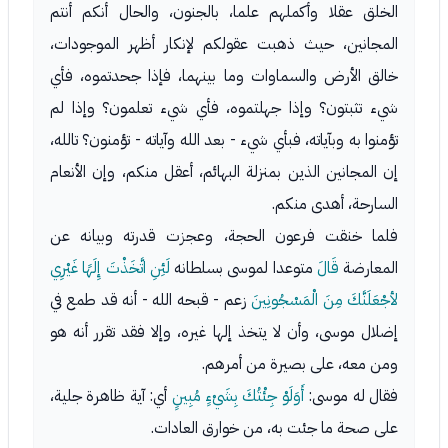
الخلق عقلا وأكملهم علما، بالجنون، والحال أنكم أنتم
المجانين، حيث ذهبت عقولكم لإنكار أظهر الموجودات،
خالق الأرض والسماوات وما بينهما، فإذا جحدتموه، فأي
شيء تثبتون؟ وإذا جهلتموه، فأي شيء تعلمون؟ وإذا لم
تؤمنوا به وبآياته، فبأي شيء - بعد الله وآياته - تؤمنون؟ تالله،
إن المجانين الذين بمنزلة البهائم، أعقل منكم، وإن الأنعام
السارحة، أهدى منكم.
فلما خنقت فرعون الحجة، وعجزت قدرته وبيانه عن
المعارضة
قَالَ
متوعدا لموسى بسلطانه
لَئِنِ اتَّخَذْتَ إِلَهًا غَيْرِي
لأجْعَلَنَّكَ مِنَ الْمَسْجُونِينَ
زعم - قبحه الله - أنه قد طمع في
إضلال موسى، وأن لا يتخذ إلها غيره، وإلا فقد تقرر أنه هو
ومن معه، على بصيرة من أمرهم.
فقال له موسى:
أَوَلَوْ جِئْتُكَ بِشَيْءٍ مُبِينٍ
أي: آية ظاهرة جلية،
على صحة ما جئت به، من خوارق العادات.