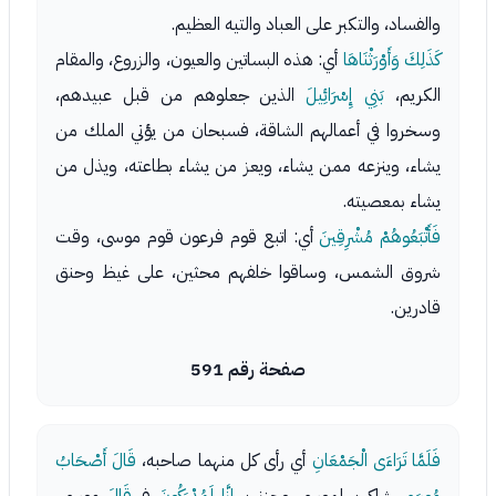
والفساد، والتكبر على العباد والتيه العظيم.
كَذَلِكَ وَأَوْرَثْنَاهَا
أي: هذه البساتين والعيون، والزروع، والمقام
الكريم،
بَنِي إِسْرَائِيلَ
الذين جعلوهم من قبل عبيدهم،
وسخروا في أعمالهم الشاقة، فسبحان من يؤتي الملك من
يشاء، وينزعه ممن يشاء، ويعز من يشاء بطاعته، ويذل من
يشاء بمعصيته.
فَأَتْبَعُوهُمْ مُشْرِقِينَ
أي: اتبع قوم فرعون قوم موسى، وقت
شروق الشمس، وساقوا خلفهم محثين، على غيظ وحنق
قادرين.
صفحة رقم 591
فَلَمَّا تَرَاءَى الْجَمْعَانِ
أي رأى كل منهما صاحبه،
قَالَ أَصْحَابُ