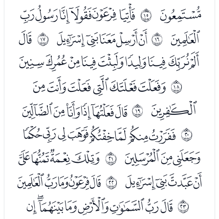
ﯫ
ﯭﯮﯯﯰﯱﯲ
ﰎ
ﯳ
ﯵﯶﯷﯸﯹ
ﯻ
ﰏ
ﰐ
ﯼﯽﯾﯿﰀﰁﰂﰃﰄ
ﰆﰇﰈﰉﰊﰋ
ﰑ
ﰌ
ﭑﭒﭓﭔﭕﭖ
ﰒ
ﭘﭙﭚﭛﭜﭝﭞﭟ
ﰓ
ﭠﭡﭢ
ﭤﭥﭦﭧ
ﰔ
ﭨﭩﭪﭫ
ﭭﭮﭯﭰﭱ
ﰕ
ﭳﭴﭵﭶﭷﭸﭹﭺ
ﰖ