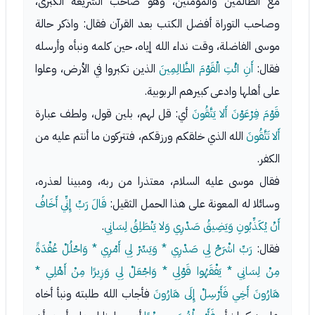
مع الظالمين والمؤمنين، وهو صاحب الشريعة الكبرى،
وصاحب التوراة أفضل الكتب بعد القرآن فقال: واذكر حالة
موسى الفاضلة، وقت نداء الله إياه، حين كلمه ونبأه وأرسله
فقال:
أَنِ ائْتِ الْقَوْمَ الظَّالِمِينَ
الذين تكبروا في الأرض، وعلوا
على أهلها وادعى كبيرهم الربوبية.
قَوْمَ فِرْعَوْنَ أَلا يَتَّقُونَ
أي: قل لهم، بلين قول، ولطف عبارة
أَلا تَتَّقُونَ
الله الذي خلقكم ورزقكم، فتتركون ما أنتم عليه من
الكفر.
فقال موسى عليه السلام، معتذرا من ربه، ومبينا لعذره،
وسائلا له المعونة على هذا الحمل الثقيل:
قَالَ رَبِّ إِنِّي أَخَافُ
أَنْ يُكَذِّبُونِ وَيَضِيقُ صَدْرِي وَلا يَنْطَلِقُ لِسَانِي
.
فقال:
رَبِّ اشْرَحْ لِي صَدْرِي * وَيَسِّرْ لِي أَمْرِي * وَاحْلُلْ عُقْدَةً
مِنْ لِسَانِي * يَفْقَهُوا قَوْلِي * وَاجْعَلْ لِي وَزِيرًا مِنْ أَهْلِي *
هَارُونَ أَخِي
فَأَرْسِلْ إِلَى هَارُونَ
فأجاب الله طلبته ونبأ أخاه