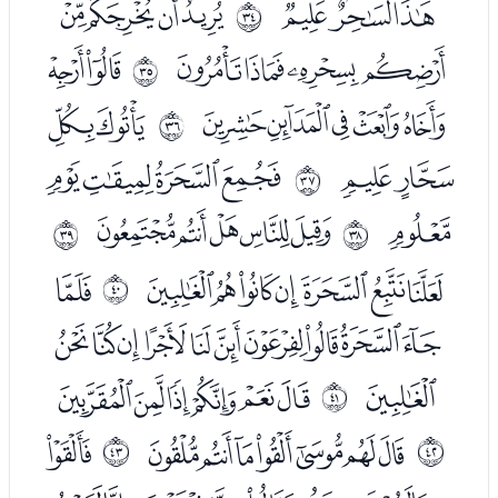
ﯧﯨﯩ
ﯫﯬﯭﯮ
ﰡ
ﯯﯰﯱﯲ
ﯴﯵ
ﰢ
ﯶﯷﯸﯹﯺ
ﯼﯽ
ﰣ
ﯾﯿ
ﰁﰂﰃﰄ
ﰤ
ﰅ
ﰇﰈﰉﰊﰋ
ﰥ
ﰦ
ﭑﭒﭓﭔﭕﭖﭗ
ﭙ
ﰧ
ﭚﭛﭜﭝﭞﭟﭠﭡﭢﭣ
ﭤ
ﭦﭧﭨﭩﭪﭫ
ﰨ
ﭭﭮﭯﭰﭱﭲﭳ
ﭵ
ﰩ
ﰪ