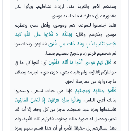
وعدهم الأجر والقربة منه، ليزداد نشاطهم، ويأتوا بكل
مقدورهم في معارضة ما جاء به موسى.
فلما اجتمعوا للموعد، هم وموسى، وأهل مصر، وعظهم
موسى وذكرهم وقال:
وَيْلَكُمْ لا تَفْتَرُوا عَلَى اللَّهِ كَذِبًا
فَيُسْحِتَكُمْ بِعَذَابٍ وَقَدْ خَابَ مَنِ افْتَرَى
فتنازعوا وتخاصموا
ثم شجعهم فرعون، وشجع بعضهم بعضا.
فـ
قَالَ لَهُمْ مُوسَى أَلْقُوا مَا أَنْتُمْ مُلْقُونَ
أي: ألقوا كل ما في
خواطركم إلقاؤه، ولم يقيده بشيء دون شيء، لجزمه ببطلان
ما جاءوا به من معارضة الحق.
فَأَلْقَوْا حِبَالَهُمْ وَعِصِيَّهُمْ
فإذا هي حيات تسعى، وسحروا
بذلك أعين الناس،
وَقَالُوا بِعِزَّةِ فِرْعَوْنَ إِنَّا لَنَحْنُ الْغَالِبُونَ
فاستعانوا بعزة عبد ضعيف، عاجز من كل وجه، إلا أنه قد
تجبر، وحصل له صورة ملك وجنود، فغرتهم تلك الأبهة، ولم
تنفذ بصائرهم إلى حقيقة الأمر، أو أن هذا قسم منهم بعزة