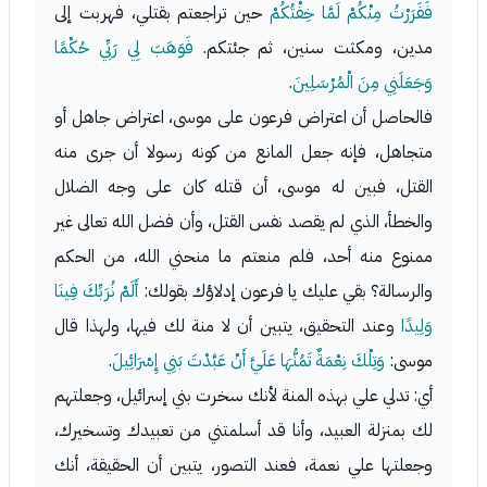
فَفَرَرْتُ مِنْكُمْ لَمَّا خِفْتُكُمْ
حين تراجعتم بقتلي، فهربت إلى
مدين، ومكثت سنين، ثم جئتكم.
فَوَهَبَ لِي رَبِّي حُكْمًا
وَجَعَلَنِي مِنَ الْمُرْسَلِينَ
.
فالحاصل أن اعتراض فرعون على موسى، اعتراض جاهل أو
متجاهل، فإنه جعل المانع من كونه رسولا أن جرى منه
القتل، فبين له موسى، أن قتله كان على وجه الضلال
والخطأ، الذي لم يقصد نفس القتل، وأن فضل الله تعالى غير
ممنوع منه أحد، فلم منعتم ما منحني الله، من الحكم
والرسالة؟ بقي عليك يا فرعون إدلاؤك بقولك:
أَلَمْ نُرَبِّكَ فِينَا
وَلِيدًا
وعند التحقيق، يتبين أن لا منة لك فيها، ولهذا قال
موسى:
وَتِلْكَ نِعْمَةٌ تَمُنُّهَا عَلَيَّ أَنْ عَبَّدْتَ بَنِي إِسْرَائِيلَ
.
أي: تدلي علي بهذه المنة لأنك سخرت بني إسرائيل، وجعلتهم
لك بمنزلة العبيد، وأنا قد أسلمتني من تعبيدك وتسخيرك،
وجعلتها علي نعمة، فعند التصور، يتبين أن الحقيقة، أنك