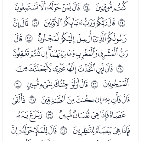
ﭻﭼ
ﭾﭿﮀﮁﮂ
ﰗ
ﮄﮅﮆﮇﮈ
ﮊﮋ
ﰘ
ﰙ
ﮌﮍﮎﮏﮐ
ﮒ
ﰚ
ﮓﮔﮕﮖﮗﮘﮙﮚﮛ
ﮝﮞﮟﮠﮡﮢﮣ
ﰛ
ﮤ
ﮦﮧﮨﮩﮪ
ﰜ
ﰝ
ﮬﮭﮮﮯﮰﮱﯓ
ﯕ
ﰞ
ﯖﯗﯘﯙﯚ
ﯜﯝ
ﰟ
ﯞﯟﯠﯡ
ﯣﯤﯥﯦ
ﰠ