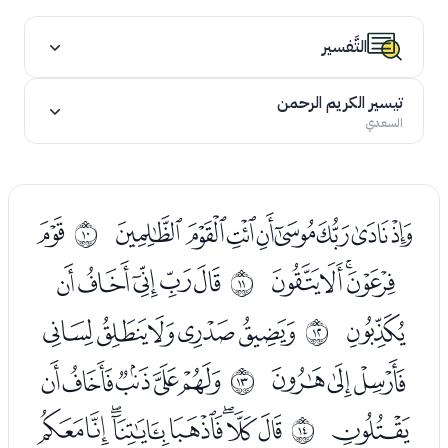
التَّفسير
تيسير الكريم الرحمن
السعدي
ﮜﮝﮞﮟﮠﮡﮢﮣ
ﮥ
ﰉ
ﮦﮧﮨﮩ
ﮫﮬﮭﮮﮯ
ﰊ
ﮰ
ﯓﯔﯕﯖﯗ
ﰋ
ﯘﯙﯚ
ﯜﯝﯞﯟﯠ
ﰌ
ﯡ
ﯣﯤﯥﯦﯧﯨﯩﯪ
ﰍ