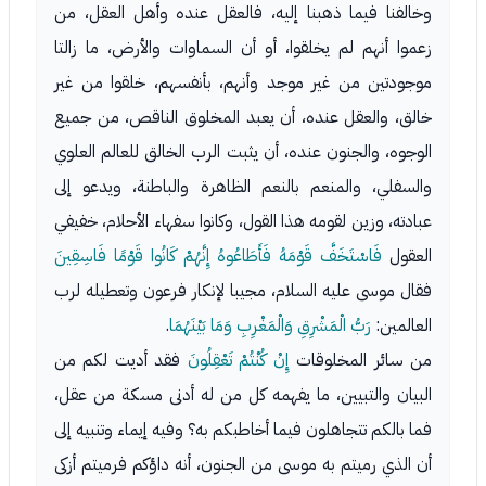
وخالفنا فيما ذهبنا إليه، فالعقل عنده وأهل العقل، من
زعموا أنهم لم يخلقوا، أو أن السماوات والأرض، ما زالتا
موجودتين من غير موجد وأنهم، بأنفسهم، خلقوا من غير
خالق، والعقل عنده، أن يعبد المخلوق الناقص، من جميع
الوجوه، والجنون عنده، أن يثبت الرب الخالق للعالم العلوي
والسفلي، والمنعم بالنعم الظاهرة والباطنة، ويدعو إلى
عبادته، وزين لقومه هذا القول، وكانوا سفهاء الأحلام، خفيفي
العقول
فَاسْتَخَفَّ قَوْمَهُ فَأَطَاعُوهُ إِنَّهُمْ كَانُوا قَوْمًا فَاسِقِينَ
فقال موسى عليه السلام، مجيبا لإنكار فرعون وتعطيله لرب
العالمين:
رَبُّ الْمَشْرِقِ وَالْمَغْرِبِ وَمَا بَيْنَهُمَا
.
من سائر المخلوقات
إِنْ كُنْتُمْ تَعْقِلُونَ
فقد أديت لكم من
البيان والتبيين، ما يفهمه كل من له أدنى مسكة من عقل،
فما بالكم تتجاهلون فيما أخاطبكم به؟ وفيه إيماء وتنبيه إلى
أن الذي رميتم به موسى من الجنون، أنه داؤكم فرميتم أزكى