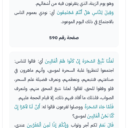
وهو يوم الزينة، الذي يتفرغون فيه من أشغالهم.
وَقِيلَ لِلنَّاسِ هَلْ أَنْتُمْ مُجْتَمِعُونَ
أي: نودي بعموم الناس
بالاجتماع في ذلك اليوم الموعود.
صفحة رقم 590
لَعَلَّنَا نَتَّبِعُ السَّحَرَةَ إِنْ كَانُوا هُمُ الْغَالِبِينَ
أي: قالوا للناس:
اجتمعوا لتنظروا غلبة السحرة لموسى، وأنهم ماهرون في
صناعتهم، فنتبعهم، ونعظمهم، ونعرف فضيلة علم السحر،
فلو وفقوا للحق، لقالوا: لعلنا نتبع المحق منهم، ولنعرف
الصواب، فلذلك ما أفاد فيهم ذلك، إلا قيام الحجة عليهم.
فَلَمَّا جَاءَ السَّحَرَةُ
ووصلوا لفرعون قالوا له:
أَئِنَّ لَنَا لأجْرًا إِنْ
كُنَّا نَحْنُ الْغَالِبِينَ
لموسى؟
قَالَ نَعَمْ
لكم أجر وثواب
وَإِنَّكُمْ إِذًا لَمِنَ الْمُقَرَّبِينَ
عندي،