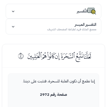
التَّفسير
التفسير الميسر
مجمع الملك فهد لطباعة المصحف الشريف
ﭑﭒﭓﭔﭕﭖﭗ
ﰧ
إننا نطمع أن تكون الغلبة للسحرة، فنثبت على ديننا.
صفحة رقم 2972