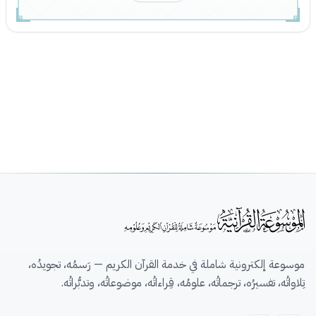
موسوعة إلكترونية شاملة في خدمة القرآن الكريم — رَسمُه، تجويدُه،
تِلاواتُه، تفسيرُه، ترجماتُه، علومُه، قِراءاتُه، موضوعاتُه، وتدبُّراتُه.