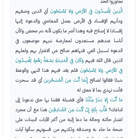
تجاوزوا الحد
الَّذِينَ يُفْسِدُونَ فِي الأرْضِ وَلا يُصْلِحُونَ
أي الذين وصفهم
ودأبهم الإفساد في الأرض بعمل المعاصي والدعوة إليها
إفسادا لا إصلاح فيه وهذا أضر ما يكون لأنه شر محض وكأن
أناسا عندهم مستعدون لمعارضة نبيهم موضعون في
الدعوة لسبيل الغي فنهاهم صالح عن الاغترار بهم ولعلهم
الذين قال الله فيهم
وَكَانَ فِي الْمَدِينَةِ تِسْعَةُ رَهْطٍ يُفْسِدُونَ
فِي الأرْضِ وَلا يُصْلِحُونَ
فلم يفد فيهم هذا النهي والوعظ
شيئا فقالوا لصالح
إِنَّمَا أَنْتَ مِنَ الْمُسَحَّرِينَ
أي قد سحرت
فأنت تهذي بما لا معنى له
مَا أَنْتَ إِلا بَشَرٌ مِثْلُنَا
فأي فضيلة فقتنا بها حتى تدعونا إلى
اتباعك؟
فَأْتِ بِآيَةٍ إِنْ كُنْتَ مِنَ الصَّادِقِينَ
هذا مع أن مجرد
اعتبار حالته وحالة ما دعا إليه من أكبر الآيات البينات على
صحة ما جاء به وصدقه ولكنهم من قسوتهم سألوا آيات