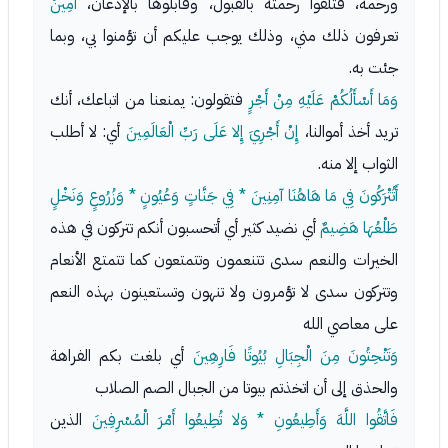
ورحمة، فتلقوا رحمته بالقبول، وقابلوها بالإذعان،
أَمِينٌ
تعرفون ذلك مني، وذلك يوجب عليكم أن تؤمنوا بي، وبما
جئت به.
وَمَا أَسْأَلُكُمْ عَلَيْهِ مِنْ أَجْرٍ
فتقولون: يمنعنا من اتباعك، أنك
تريد أخذ أموالنا،
إِنْ أَجْرِيَ إِلا عَلَى رَبِّ الْعَالَمِينَ
أي: لا أطلب
الثواب إلا منه.
أَتُتْرَكُونَ فِي مَا هَاهُنَا آمِنِينَ * فِي جَنَّاتٍ وَعُيُونٍ * وَزُرُوعٍ وَنَخْلٍ
طَلْعُهَا هَضِيمٌ
أي نضيد كثير أي أتحسبون أنكم تتركون في هذه
الخيرات والنعم سدى تتنعمون وتتمتعون كما تتمتع الأنعام
وتتركون سدى لا تؤمرون ولا تنهون وتستعينون بهذه النعم
على معاصي الله
وَتَنْحِتُونَ مِنَ الْجِبَالِ بُيُوتًا فَارِهِينَ
أي بلغت بكم الفراهة
والحذق إلى أن اتخذتم بيوتا من الجبال الصم الصلاب
فَاتَّقُوا اللَّهَ وَأَطِيعُونِ * وَلا تُطِيعُوا أَمْرَ الْمُسْرِفِينَ
الذين