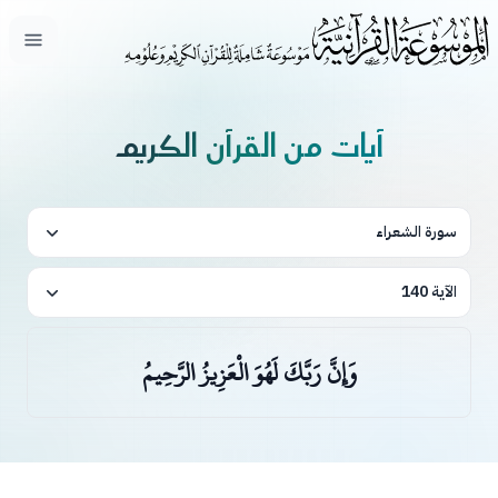
فتح ال
آيات من القرآن الكريم
سورة الشعراء
الآية 140
وَإِنَّ رَبَّكَ لَهُوَ الْعَزِيزُ الرَّحِيمُ