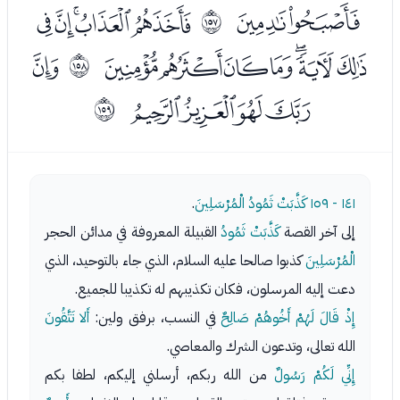
ﯻﯼ
ﯾﯿﰀﰁﰂ
ﲜ
ﰃﰄﰅﰆﰇﰈﰉ
ﰋ
ﲝ
ﰌﰍﰎﰏ
ﲞ
١٤١ - ١٥٩
كَذَّبَتْ ثَمُودُ الْمُرْسَلِينَ
.
إلى آخر القصة
كَذَّبَتْ ثَمُودُ
القبيلة المعروفة في مدائن الحجر
الْمُرْسَلِينَ
كذبوا صالحا عليه السلام، الذي جاء بالتوحيد، الذي
دعت إليه المرسلون، فكان تكذيبهم له تكذيبا للجميع.
إِذْ قَالَ لَهُمْ أَخُوهُمْ صَالِحٌ
في النسب، برفق ولين:
أَلا تَتَّقُونَ
الله تعالى، وتدعون الشرك والمعاصي.
إِنِّي لَكُمْ رَسُولٌ
من الله ربكم، أرسلني إليكم، لطفا بكم