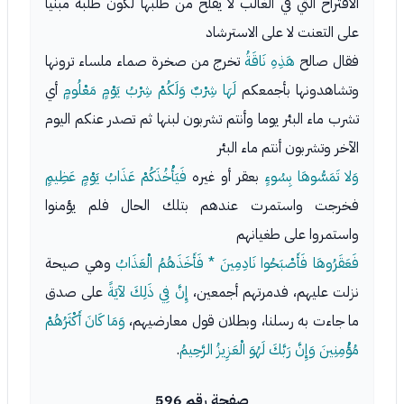
الاقتراح التي في الغالب لا يفلح من طلبها لكون طلبه مبنيا
على التعنت لا على الاسترشاد
فقال صالح
هَذِهِ نَاقَةُ
تخرج من صخرة صماء ملساء ترونها
وتشاهدونها بأجمعكم
لَهَا شِرْبٌ وَلَكُمْ شِرْبُ يَوْمٍ مَعْلُومٍ
أي
تشرب ماء البئر يوما وأنتم تشربون لبنها ثم تصدر عنكم اليوم
الآخر وتشربون أنتم ماء البئر
وَلا تَمَسُّوهَا بِسُوءٍ
بعقر أو غيره
فَيَأْخُذَكُمْ عَذَابُ يَوْمٍ عَظِيمٍ
فخرجت واستمرت عندهم بتلك الحال فلم يؤمنوا
واستمروا على طغيانهم
فَعَقَرُوهَا فَأَصْبَحُوا نَادِمِينَ * فَأَخَذَهُمُ الْعَذَابُ
وهي صيحة
نزلت عليهم، فدمرتهم أجمعين،
إِنَّ فِي ذَلِكَ لآيَةً
على صدق
ما جاءت به رسلنا، وبطلان قول معارضيهم،
وَمَا كَانَ أَكْثَرُهُمْ
مُؤْمِنِينَ وَإِنَّ رَبَّكَ لَهُوَ الْعَزِيزُ الرَّحِيمُ
.
صفحة رقم 596