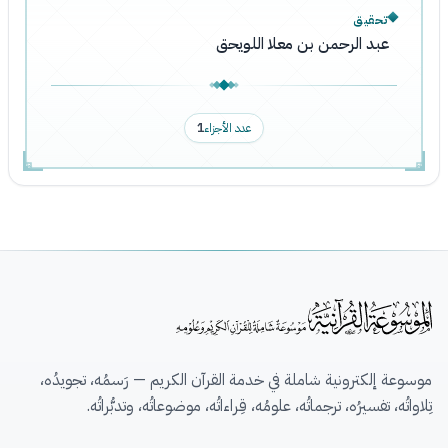
تحقيق
عبد الرحمن بن معلا اللويحق
عدد الأجزاء
1
موسوعة إلكترونية شاملة في خدمة القرآن الكريم — رَسمُه، تجويدُه،
تِلاواتُه، تفسيرُه، ترجماتُه، علومُه، قِراءاتُه، موضوعاتُه، وتدبُّراتُه.