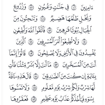
ﮔ
ﮖﮗﮘ
ﮚ
ﲑ
ﲒ
ﮛﮜﮝ
ﮟﮠ
ﲓ
ﮡﮢﮣ
ﮥﮦﮧ
ﲔ
ﮩﮪﮫﮬ
ﮮ
ﲕ
ﲖ
ﮯﮰﮱﯓﯔ
ﯖﯗ
ﲗ
ﯘﯙﯚ
ﯜﯝﯞﯟﯠﯡ
ﲘ
ﯢﯣﯤﯥﯦ
ﯨﯩﯪ
ﲙ
ﯫﯬﯭﯮﯯﯰ
ﯲﯳ
ﲚ
ﯴﯵﯶﯷﯸ
ﯺ
ﲛ