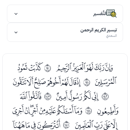
التَّفسير
تيسير الكريم الرحمن
السعدي
ﭨﭩﭪﭫﭬ
ﭮﭯ
ﲋ
ﭰ
ﭲﭳﭴﭵﭶﭷﭸ
ﲌ
ﭺﭻﭼﭽ
ﭿﮀ
ﲍ
ﲎ
ﮁ
ﮃﮄﮅﮆﮇﮈﮉﮊ
ﲏ
ﮋﮌﮍﮎ
ﮐﮑﮒﮓ
ﲐ