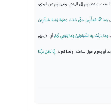
 البينات، ويدعونهم إلى الهدى، وينهونهم عن الردى،
ى
وَمَا كُنَّا مُعَذِّبِينَ حَتَّى نَبْعَثَ رَسُولا
رُسُلا مُبَشِّرِينَ
:
وَمَا تَنزلَتْ بِهِ الشَّيَاطِينُ وَمَا يَنْبَغِي لَهُمْ
أي: لا يليق
ربه، أو يحوم حول ساحته، وهذا كقوله:
إِنَّا نَحْنُ نزلْنَا