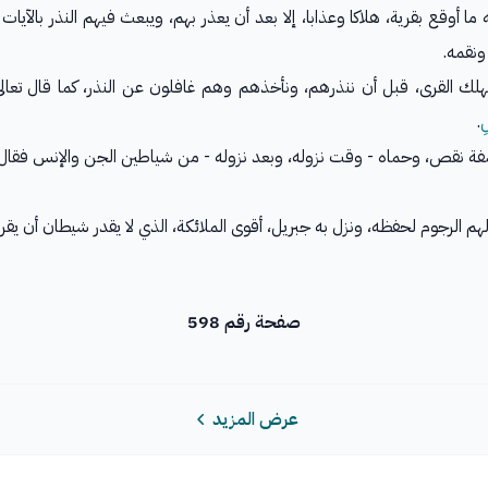
ما أوقع بقرية، هلاكا وعذابا، إلا بعد أن يعذر بهم، ويبعث فيهم النذر بالآيات
ونقمه.
لك القرى، قبل أن ننذرهم، ونأخذهم وهم غافلون عن النذر، كما قال تعال
ِ
.
كل صفة نقص، وحماه - وقت نزوله، وبعد نزوله - من شياطين الجن والإنس فقال
م الرجوم لحفظه، ونزل به جبريل، أقوى الملائكة، الذي لا يقدر شيطان أن يق
صفحة رقم 598
عرض المزيد