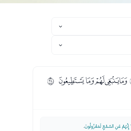
ﭪﭫﭬﭭﭮ
ﳒ
 إِنَّهُمْ عَنِ السَّمْعِ لَمَعْزُولُونَ
.