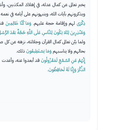
يخبر تعالى عن كمال عدله، في إهلاك المكذبين، وأنه 
ويذكرونهم بآيات الله، وينبهونهم على أيامه في نعمه 
ذِكْرَى
لهم وإقامة حجة عليهم.
وَمَا كُنَّا ظَالِمِينَ
فنه
وَمُنْذِرِينَ لِئَلا يَكُونَ لِلنَّاسِ عَلَى اللَّهِ حُجَّةٌ بَعْدَ الرُّسُل
ولما بيَّن تعالى كمال القرآن وجلالته، نزهه عن 
بحالهم ولا يناسبهم
وَمَا يَسْتَطِيعُونَ
ذلك.
إِنَّهُمْ عَنِ السَّمْعِ لَمَعْزُولُونَ
قد أبعدوا عنه، وأعدت له
الذِّكْرَ وَإِنَّا لَهُ لَحَافِظُونَ
.