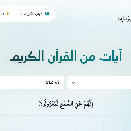
القرآن الكريم
الاس
آيات من القرآن الكريم
الآية 212
إِنَّهُمْ عَنِ السَّمْعِ لَمَعْزُولُونَ