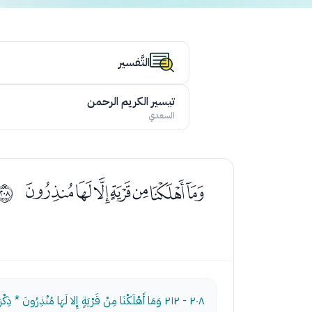
التَّفسير
تيسير الكريم الرحمن
السعدي
ﭘﭙﭚﭛﭜﭝﭞ
ﳏ
٢٠٨ - ٢١٢
وَمَا أَهْلَكْنَا مِنْ قَرْيَةٍ إِلا لَهَا مُنْذِرُونَ * ذِك