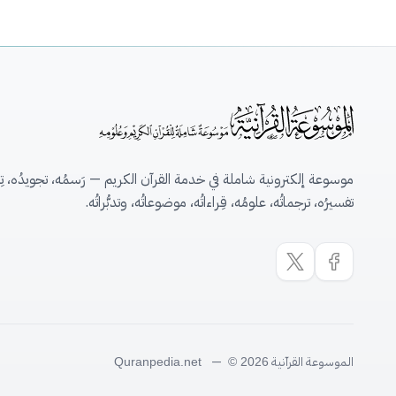
موسوعة إلكترونية شاملة في خدمة القرآن الكريم — رَسمُه، تجويدُه، تِلاو
تفسيرُه، ترجماتُه، علومُه، قِراءاتُه، موضوعاتُه، وتدبُّراتُه.
الموسوعة القرآنية
—
Quranpedia.net
© 2026