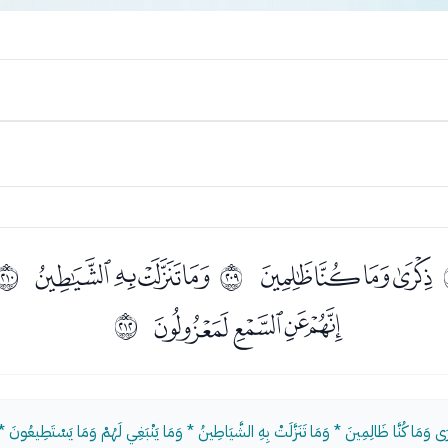
ﭠﭡﭢﭣ
ﭥﭦﭧﭨ
ﳐ
ﳑ
ﭰﭱﭲﭳ
ﳓ
ْرَى وَمَا كُنَّا ظَالِمِينَ * وَمَا تَنَزَّلَتْ بِهِ الشَّيَاطِينُ * وَمَا يَنْبَغِي لَهُمْ وَمَا يَسْتَطِيعُونَ *