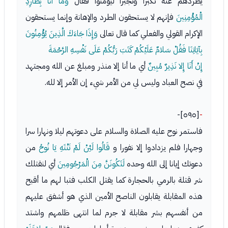
يطردهم عنه تكبرا وتجبرا ليؤمنوا فقال
وَمَا أَنَا بِطَارِدِ
الْمُؤْمِنِينَ
فإنهم لا يستحقون الطرد والإهانة وإنما يستحقون
الإكرام القولي والفعلي كما قال تعالى
وَإِذَا جَاءَكَ الَّذِينَ يُؤْمِنُونَ
بِآيَاتِنَا فَقُلْ سَلامٌ عَلَيْكُمْ كَتَبَ رَبُّكُمْ عَلَى نَفْسِهِ الرَّحْمَةَ
إِنْ أَنَا إِلا نَذِيرٌ مُبِينٌ
أي ما أنا إلا منذر ومبلغ عن الله ومجتهد
في نصح العباد وليس لي من الأمر شيء إن الأمر إلا لله.
[٥٩٥]-
-
فاستمر نوح عليه الصلاة والسلام على دعوتهم ليلا ونهارا سرا
وجهارا فلم يزدادوا إلا نفورا و
قَالُوا لَئِنْ لَمْ تَنْتَهِ يَا نُوحُ
من
دعوتك إيانا إلى الله وحده
لَتَكُونَنَّ مِنَ الْمَرْجُومِينَ
أي لنقتلك
شر قتلة بالرمي بالحجارة كما يقتل الكلب فتبا لهم ما أقبح
هذه المقابلة يقابلون الناصح الأمين الذي هو أشفق عليهم
من أنفسهم بشر مقابلة لا جرم لما انتهى ظلمهم واشتد