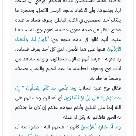
خاصية عقله، فاستحسن عبادة الأحجار، ورضي أن يسجد
لها، ويدعوها، وأبى الانقياد لدعوة الرسل الكمل. وبمجرد ما
يتكلم أحد الخصمين في الكلام الباطل، يعرف فساد ما عنده
بقطع النظر عن صحة دعوى خصمه، فقوم نوح، لما سمعنا
عنهم، أنهم قالوا في ردهم دعوة نوح:
أَنُؤْمِنُ لَكَ وَاتَّبَعَكَ
الأرْذَلُونَ
فبنوا على هذا الأصل، الذي كل أحد يعرف فساده،
رد دعوته - عرفنا أنهم ضالون مخطئون، ولو لم نشاهد من
آيات نوح ودعوته العظيمة، ما يفيد الجزم واليقين، بصدقه
وصحة ما جاء به.
فقال نوح عليه السلام:
وَمَا عِلْمِي بِمَا كَانُوا يَعْمَلُونَ * إِنْ
حِسَابُهُمْ إِلا عَلَى رَبِّي لَوْ تَشْعُرُونَ
أي أعمالهم وحسابهم على
الله إنما علي التبليغ وأنتم دعوهم عنكم إن كان ما جئتكم
به الحق فانقادوا له وكل له عمله
وَمَا أَنَا بِطَارِدِ الْمُؤْمِنِينَ
كأنهم - قبحهم الله - طلبوا منه أن