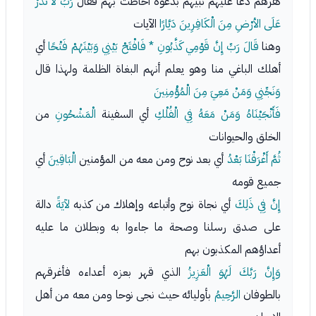
كفرهم دعا عليهم نبيهم بدعوة أحاطت بهم فقال
رَبِّ لا تَذَرْ
عَلَى الأرْضِ مِنَ الْكَافِرِينَ دَيَّارًا
الآيات
وهنا
قَالَ رَبِّ إِنَّ قَوْمِي كَذَّبُونِ * فَافْتَحْ بَيْنِي وَبَيْنَهُمْ فَتْحًا
أي
أهلك الباغي منا وهو يعلم أنهم البغاة الظلمة ولهذا قال
وَنَجِّنِي وَمَنْ مَعِيَ مِنَ الْمُؤْمِنِينَ
فَأَنْجَيْنَاهُ وَمَنْ مَعَهُ فِي الْفُلْكِ
أي السفينة
الْمَشْحُونِ
من
الخلق والحيوانات
ثُمَّ أَغْرَقْنَا بَعْدُ
أي بعد نوح ومن معه من المؤمنين
الْبَاقِينَ
أي
جميع قومه
إِنَّ فِي ذَلِكَ
أي نجاة نوح وأتباعه وإهلاك من كذبه
لآيَةً
دالة
على صدق رسلنا وصحة ما جاءوا به وبطلان ما عليه
أعداؤهم المكذبون بهم
وَإِنَّ رَبَّكَ لَهُوَ الْعَزِيزُ
الذي قهر بعزه أعداءه فأغرقهم
بالطوفان
الرَّحِيمُ
بأوليائه حيث نجى نوحا ومن معه من أهل