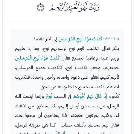
ﮜﮝﮞﮟ
ﱹ
١٠٥ - ١٢٢
كَذَّبَتْ قَوْمُ نُوحٍ الْمُرْسَلِينَ
إلى آخر القصة.
يذكر تعالى، تكذيب قوم نوح لرسولهم نوح، وما رد عليهم
وردوا عليه، وعاقبة الجميع فقال:
كَذَّبَتْ قَوْمُ نُوحٍ الْمُرْسَلِينَ
جميعهم، وجعل تكذيب نوح، كتكذيب جميع المرسلين،
لأنهم كلهم، اتفقوا على دعوة واحدة، وأخبار واحدة، فتكذيب
أحدهم، تكذيب، بجميع ما جاءوا به من الحق.
كذّبوه
إِذْ قَالَ لَهُمْ أَخُوهُمْ
في النسب
نُوحٌ
وإنما ابتعث الله
الرسل، من نسب من أرسل إليهم، لئلا يشمئزوا من الانقياد
له، ولأنهم يعرفون حقيقته، فلا يحتاجون أن يبحثوا عنه،
فقال لهم مخاطبا بألطف خطاب - كما هي طريقة الرسل،