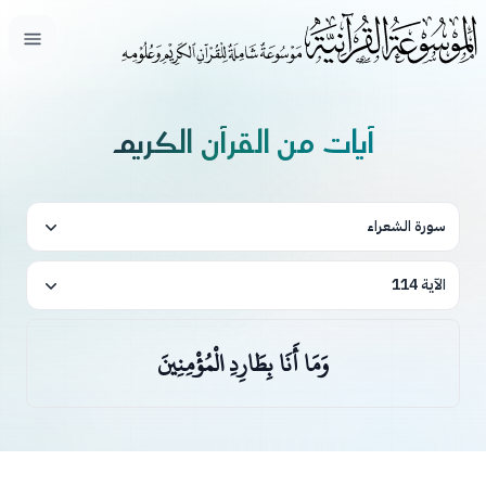
فتح ال
آيات من القرآن الكريم
سورة الشعراء
الآية 114
وَمَا أَنَا بِطَارِدِ الْمُؤْمِنِينَ