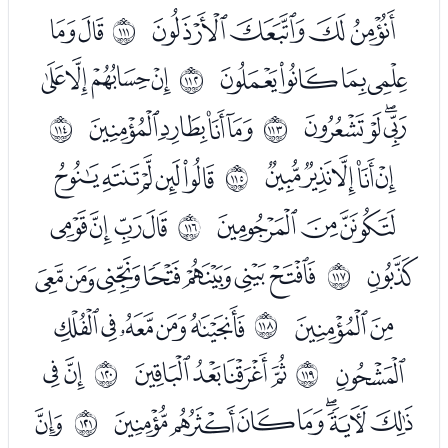
ﰙﰚﰛﰜ
ﭑﭒ
ﱮ
ﭓﭔﭕﭖ
ﭘﭙﭚﭛ
ﱯ
ﭜﭝﭞﭟ
ﭡﭢﭣﭤ
ﱰ
ﱱ
ﭦﭧﭨﭩﭪ
ﭬﭭﭮﭯﭰ
ﱲ
ﭱﭲﭳ
ﭵﭶﭷﭸ
ﱳ
ﭹ
ﭻﭼﭽﭾﭿﮀﮁ
ﱴ
ﮂﮃ
ﮅﮆﮇﮈﮉ
ﱵ
ﮊ
ﮌﮍﮎﮏ
ﮑﮒ
ﱶ
ﱷ
ﮓﮔﮕﮖﮗﮘﮙ
ﮛ
ﱸ