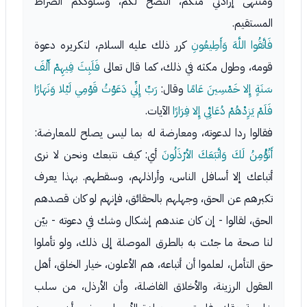
ومنتهى إرادتي منكم، النصح لكم، وسلوككم الصراط
المستقيم.
فَاتَّقُوا اللَّهَ وَأَطِيعُونِ
كرر ذلك عليه السلام، لتكريره دعوة
قومه، وطول مكثه في ذلك، كما قال تعالى
فَلَبِثَ فِيهِمْ أَلْفَ
سَنَةٍ إِلا خَمْسِينَ عَامًا
وقال:
رَبِّ إِنِّي دَعَوْتُ قَوْمِي لَيْلا وَنَهَارًا
فَلَمْ يَزِدْهُمْ دُعَائِي إِلا فِرَارًا
الآيات.
فقالوا ردا لدعوته، ومعارضة له بما ليس يصلح للمعارضة:
أَنُؤْمِنُ لَكَ وَاتَّبَعَكَ الأرْذَلُونَ
أي: كيف نتبعك ونحن لا نرى
أتباعك إلا أسافل الناس، وأراذلهم، وسقطهم. بهذا يعرف
تكبرهم عن الحق، وجهلهم بالحقائق، فإنهم لو كان قصدهم
الحق، لقالوا - إن كان عندهم إشكال وشك في دعوته - بيّن
لنا صحة ما جئت به بالطرق الموصلة إلى ذلك، ولو تأملوا
حق التأمل، لعلموا أن أتباعه، هم الأعلون، خيار الخلق، أهل
العقول الرزينة، والأخلاق الفاضلة، وأن الأرذل، من سلب