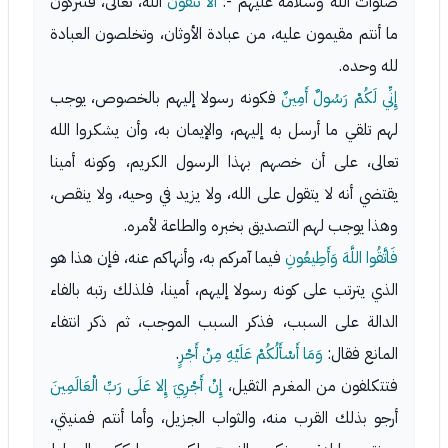
صلوات الله وسلامه عليهم -:
أَلا تَتَّقُونَ
الله، تعالى، فتتركون
ما أنتم مقيمون عليه، من عبادة الأوثان، وتخلصون العبادة
لله وحده.
إِنِّي لَكُمْ رَسُولٌ أَمِينٌ
فكونه رسولا إليهم بالخصوص، يوجب
لهم تلقي ما أرسل به إليهم، والإيمان به، وأن يشكروا الله
تعالى، على أن خصهم بهذا الرسول الكريم، وكونه أمينا
يقتضي أنه لا يتقول على الله، ولا يزيد في وحيه، ولا ينقص،
وهذا يوجب لهم التصديق بخبره والطاعة لأمره.
فَاتَّقُوا اللَّهَ وَأَطِيعُونِ
فيما آمركم به، وأنهاكم عنه، فإن هذا هو
الذي يترتب على كونه رسولا إليهم، أمينا، فلذلك رتبه بالفاء
الدالة على السبب، فذكر السبب الموجب، ثم ذكر انتفاء
المانع فقال:
وَمَا أَسْأَلُكُمْ عَلَيْهِ مِنْ أَجْرٍ
.
فتتكلفون من المغرم الثقيل،
إِنْ أَجْرِيَ إِلا عَلَى رَبِّ الْعَالَمِينَ
أرجو بذلك القرب منه، والثواب الجزيل، وأما أنتم فمنيتي،