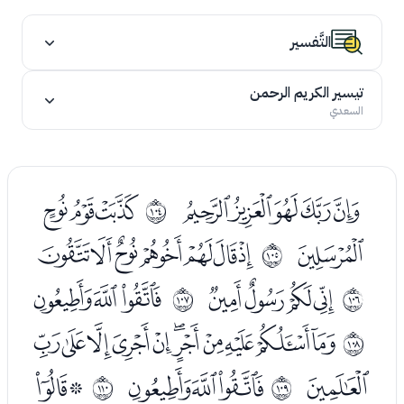
التَّفسير
تيسير الكريم الرحمن
السعدي
ﯪﯫﯬﯭﯮ
ﯰﯱﯲ
ﱧ
ﯳ
ﯵﯶﯷﯸﯹﯺﯻ
ﱨ
ﯽﯾﯿﰀ
ﰂﰃﰄ
ﱩ
ﱪ
ﰆﰇﰈﰉﰊﰋﰌﰍﰎﰏﰐ
ﱫ
ﰑ
ﰓﰔﰕ
ﰗﰘ
ﱬ
ﱭ