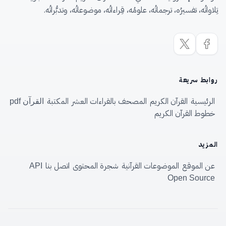
تِلاواتُه، تفسيرُه، ترجماتُه، علومُه، قِراءاتُه، موضوعاتُه، وتدبُّراتُه.
روابط سريعة
الرئيسية
القرآن الكريم
المصحف بالقراءات العشر
المكتبة
القرآن pdf
خطوط القرآن الكريم
المزيد
عن الموقع
الموضوعات القرآنية
شجرة المحتوى
اتصل بنا
API
Open Source