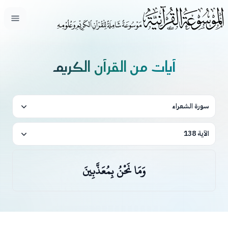
فتح ال
آيات من القرآن الكريم
سورة الشعراء
الآية 138
وَمَا نَحْنُ بِمُعَذَّبِينَ