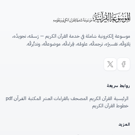
موسوعة إلكترونية شاملة في خدمة القرآن الكريم — رَسمُه، تجويدُه،
تِلاواتُه، تفسيرُه، ترجماتُه، علومُه، قِراءاتُه، موضوعاتُه، وتدبُّراتُه.
روابط سريعة
الرئيسية
القرآن الكريم
المصحف بالقراءات العشر
المكتبة
القرآن pdf
خطوط القرآن الكريم
المزيد