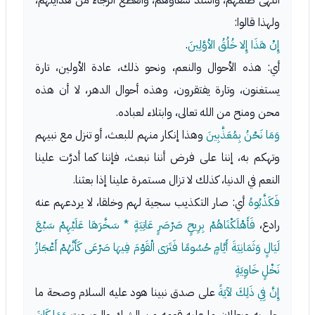
انتهى ظلمهم، واشتد شقاؤهم، وانقطع الرجاء من هدايتهم،
ولهذا قالوا:
إِنْ هَذَا إِلا خُلُقُ الأوَّلِينَ
.
أي: هذه الأحوال والنعم، ونحو ذلك، عادة الأولين، تارة
يستغنون، وتارة يفتقرون، وهذه أحوال الدهر، لا أن هذه
محن ومنح من الله تعالى، وابتلاء لعباده.
وَمَا نَحْنُ بِمُعَذَّبِينَ
وهذا إنكار منهم للبعث، أو تنزل مع نبيهم
وتهكم به، إننا على فرض أننا نبعث، فإننا كما أدرَّت علينا
النعم في الدنيا، كذلك لا تزال مستمرة علينا إذا بعثنا.
فَكَذَّبُوهُ
أي: صار التكذيب سجية لهم وخلقا، لا يردعهم عنه
رادع،
فَأَهْلَكْنَاهُمْ
بِرِيحٍ صَرْصَرٍ عَاتِيَةٍ * سَخَّرَهَا عَلَيْهِمْ سَبْعَ
لَيَالٍ وَثَمَانِيَةَ أَيَّامٍ حُسُومًا فَتَرَى الْقَوْمَ فِيهَا صَرْعَى كَأَنَّهُمْ أَعْجَازُ
نَخْلٍ خَاوِيَةٍ
إِنَّ فِي ذَلِكَ لآيَةً
على صدق نبينا هود عليه السلام وصحة ما