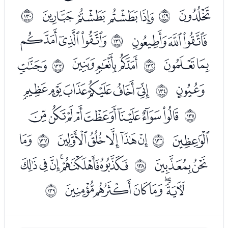
ﯭ
ﯯﯰﯱﯲ
ﲀ
ﲁ
ﯴﯵﯶ
ﯸﯹﯺ
ﲂ
ﯻﯼ
ﯾﯿﰀ
ﰂ
ﲃ
ﲄ
ﰃ
ﰅﰆﰇﰈﰉﰊ
ﲅ
ﰌﰍﰎﰏﰐﰑﰒﰓ
ﲆ
ﰔ
ﭑﭒﭓﭔﭕ
ﭗ
ﲇ
ﲈ
ﭘﭙ
ﭛﭜﭝﭞﭟﭠ
ﲉ
ﭡﭢﭣﭤﭥﭦ
ﲊ