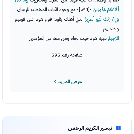
جاء به وبطلان ما عليه قومه من الشرك والجبروت
وَمَا كَانَ
أَكْثَرُهُمْ مُؤْمِنِينَ
-[٥٩٦]- مع وجود الآيات المقتضية للإيمان
وَإِنَّ رَبَّكَ لَهُوَ الْعَزِيزُ
الذي أهلك بقوته قوم هود على قوتهم
وبطشهم
الرَّحِيمُ
بنبيه هود حيث نجاه ومن معه من المؤمنين
صفحة رقم 595
عرض المزيد
تيسير الكريم الرحمن