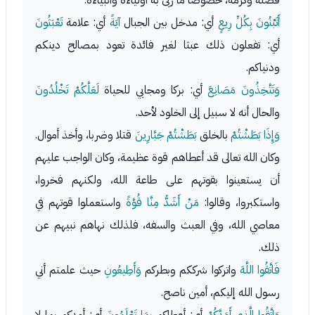
فضله وكرمه، خصوصا ما ربَّى به أولياءه وأنبياءه.
أَتَبْنُونَ بِكُلِّ رِيعٍ
أي: مدخل بين الجبال
آيَةً
أي: علامة
تَعْبَثُونَ
أي: تفعلون ذلك عبثا لغير فائدة تعود بمصالح دينكم
ودنياكم.
وَتَتَّخِذُونَ مَصَانِعَ
أي: بركا ومجابي للحياة
لَعَلَّكُمْ تَخْلُدُونَ
والحال أنه لا سبيل إلى الخلود لأحد.
وَإِذَا بَطَشْتُمْ
بالخلق
بَطَشْتُمْ جَبَّارِينَ
قتلا وضربا، وأخذ أموال.
وكان الله تعالى قد أعطاهم قوة عظيمة، وكان الواجب عليهم
أن يستعينوا بقوتهم على طاعة الله، ولكنهم فخروا،
واستكبروا، وقالوا:
مَنْ أَشَدُّ مِنَّا قُوَّةً
واستعملوا قوتهم في
معاصي الله، وفي العبث والسفه، فلذلك نهاهم نبيهم عن
ذلك.
فَاتَّقُوا اللَّهَ
واتركوا شرككم وبطركم
وَأَطِيعُونِ
حيث علمتم أني
رسول الله إليكم، أمين ناصح.