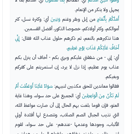
وَاتَّقُوا الَّذِي أَمَدَّكُمْ
أي: أعطاكم
بِمَا تَعْلَمُونَ
أي: أمدكم بما لا
يجهل ولا ينكر من الإنعام.
أَمَدَّكُمْ بِأَنْعَامٍ
من إبل وبقر وغنم
وَبَنِينَ
أي: وكثرة نسل، كثر
أموالكم، وكثر أولادكم، خصوصا الذكور، أفضل القسمين.
هذا تذكيرهم بالنعم، ثم ذكرهم حلول عذاب الله فقال:
إِنِّي
أَخَافُ عَلَيْكُمْ عَذَابَ يَوْمٍ عَظِيمٍ
.
أي: إني - من شفقتي عليكم وبري بكم - أخاف أن ينزل بكم
عذاب يوم عظيم، إذا نزل لا يرد، إن استمريتم على كفركم
وبغيكم.
فقالوا معاندين للحق مكذبين لنبيهم:
سَوَاءٌ عَلَيْنَا أَوَعَظْتَ أَمْ
لَمْ تَكُنْ مِنَ الْوَاعِظِينَ
أي: الجميع على حد سواء، وهذا غاية
العتو، فإن قوما بلغت بهم الحال إلى أن صارت مواعظ الله،
التي تذيب الجبال الصم الصلاب، وتتصدع لها أفئدة أولي
الألباب، وجودها وعدمها -عندهم- على حد سواء، لقوم