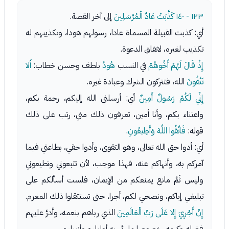
١٢٣ - ١٤٠
كَذَّبَتْ عَادٌ الْمُرْسَلِينَ
إلى آخر القصة.
أي: كذبت القبيلة المسماة عادا، رسولهم هودا، وتكذيبهم له
تكذيب لغيره، لاتفاق الدعوة.
إِذْ قَالَ لَهُمْ أَخُوهُمْ
في النسب
هُودُ
بلطف وحسن خطاب:
أَلا
تَتَّقُونَ
الله، فتتركون الشرك وعبادة غيره.
إِنِّي لَكُمْ رَسُولٌ أَمِينٌ
أي: أرسلني الله إليكم، رحمة بكم،
واعتناء بكم، وأنا أمين، تعرفون ذلك مني، رتب على ذلك
قوله:
فَاتَّقُوا اللَّهَ وَأَطِيعُونِ
.
أي: أدوا حق الله تعالى، وهو التقوى، وأدوا حقي، بطاعتي فيما
آمركم به، وأنهاكم عنه، فهذا موجب، لأن تتبعوني وتطيعوني
وليس ثَمَّ مانع يمنعكم من الإيمان، فلست أسألكم على
تبليغي إياكم، ونصحي لكم، أجرا، حتى تستثقلوا ذلك المغرم.
إِنْ أَجْرِيَ إِلا عَلَى رَبِّ الْعَالَمِينَ
الذي رباهم بنعمه، وأدرَّ عليهم