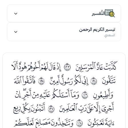
التَّفسير
تيسير الكريم الرحمن
السعدي
ﮡﮢﮣ
ﮥﮦﮧﮨﮩﮪ
ﱺ
ﮫ
ﮭﮮﮯﮰ
ﯓﯔ
ﱻ
ﱼ
ﯕ
ﯗﯘﯙﯚﯛﯜﯝ
ﱽ
ﯞﯟﯠﯡﯢ
ﯤﯥﯦ
ﱾ
ﯧﯨ
ﯪﯫﯬ
ﱿ