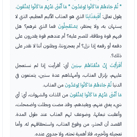
* ثُمَّ جَاءَهُمْ مَا كَانُوا يُوعَدُونَ * مَا أَغْنَى عَنْهُمْ مَا كَانُوا يُمَتَّعُونَ
.
يقول تعالى:
أَفَبِعَذَابِنَا
الذي هو العذاب الأليم العظيم، الذي لا
يستهان به، ولا يحتقر،
يَسْتَعْجِلُونَ
فما الذي غرهم؟ هل
فيهم قوة وطاقة، للصبر عليه؟ أم عندهم قوة يقدرون على
دفعه أو رفعه إذا نزل؟ أم يعجزوننا، ويظنون أننا لا نقدر على
ذلك؟.
أَفَرَأَيْتَ إِنْ مَتَّعْنَاهُمْ سِنِينَ
أي: أفرأيت إذا لم نستعجل
عليهم، بإنزال العذاب، وأمهلناهم عدة سنين، يتمتعون في
الدنيا
ثُمَّ جَاءَهُمْ مَا كَانُوا يُوعَدُونَ
من العذاب.
مَا أَغْنَى عَنْهُمْ مَا كَانُوا يُمَتَّعُونَ
من اللذات والشهوات، أي: أي
شيء يغني عنهم، ويفيدهم، وقد مضت وبطلت واضمحلت،
وأعقبت تبعاتها، وضوعف لهم العذاب عند طول المدة.
القصد أن الحذر، من وقوع العذاب، واستحقاقهم له. وأما
تعجيله وتأخيره، فلا أهمية تحته، ولا جدوى عنده.