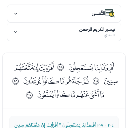
التَّفسير
تيسير الكريم الرحمن
السعدي
ﯽﯾ
ﰀﰁﰂ
ﳋ
ﰃ
ﰅﰆﰇﰈﰉ
ﳌ
ﳍ
ﭑﭒﭓﭔﭕﭖ
ﳎ
٢٠٤ - ٢٠٧
أَفَبِعَذَابِنَا يَسْتَعْجِلُونَ * أَفَرَأَيْتَ إِنْ مَتَّعْنَاهُمْ سِنِينَ