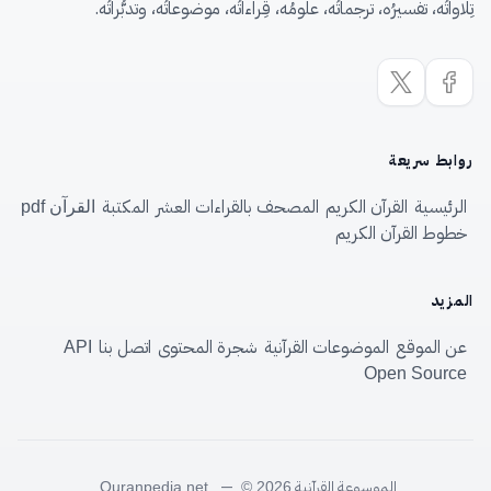
تِلاواتُه، تفسيرُه، ترجماتُه، علومُه، قِراءاتُه، موضوعاتُه، وتدبُّراتُه.
روابط سريعة
الرئيسية
القرآن الكريم
المصحف بالقراءات العشر
المكتبة
القرآن pdf
خطوط القرآن الكريم
المزيد
عن الموقع
الموضوعات القرآنية
شجرة المحتوى
اتصل بنا
API
Open Source
الموسوعة القرآنية
—
Quranpedia.net
© 2026