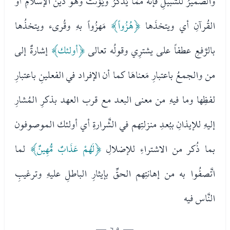
والضَّميرُ للسَّبيلِ فإنَّه ممَّا يُذكِّرُ ويُؤنَّثُ وهو دينُ الإسلامِ أو
القُرآنِ أي ويتخذَها
﴿هُزُواً﴾
مَهزُواً بهِ وقُرىء ويتخذُها
بالرَّفعِ عطفاً على يشترِي وقولُه تعالى
﴿أولئك﴾
إشارةٌ إلى
من والجمعُ باعتبارِ مَعناهَا كما أن الإفراد في الفعلينِ باعتبارِ
لفظِها وما فيهِ من معنى البعد مع قرب العهد بذكرِ المُشارِ
إليهِ للإيذانِ ببُعدِ منزلتِهم في الشَّرارةِ أي أولئك الموصوفون
بما ذُكر من الاشتراءِ للإضلالِ
﴿لَهُمْ عَذَابٌ مُّهِينٌ﴾
لما
اتَّصفُوا به من إهانتِهم الحقِّ بإيثارِ الباطلِ عليهِ وترغيبِ
النَّاس فيه
— 69 —