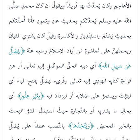
الأعاجمِ وكان يُحدِّثُ بها قُريشاً ويقولُ ان كان محمدٍ صلَّى
الله عليهِ وسلم يُحدِّثكم بحديثِ عادٍ وثمودٍ فأَنا أُحدِّثكم
بحديثِ رُسْتُمَ واسفِنْدِيارَ والأكاسرةِ وقيلَ كان يشترِي القيانَ
ويحملهنَّ على مُعاشرةِ مَن أرادَ الإسلامَ ومنعِه عنْهُ
﴿لِيُضِلَّ
عَن سَبِيلِ الله﴾
أي دينِه الحقِّ الموصِّلِ إليهِ تعالى أو عن
قراءةِ كتابِه الهادِي إليه تعالى وقُرىء ليَضلَّ بفتح الياء أي
ليثبُتَ ويستمرَّ على ضلالِه أو ليزدادَ فيه
﴿بِغَيْرِ عِلْمٍ﴾
أي
بحالِ ما يشتريِه أو بالتِّجارةِ حيثُ استبدلَ الشرَّ البَحتَ
بالخيرِ المحضِ
﴿وَيَتَّخِذَهَا﴾
بالنَّصبِ عطفاً على يُضلَّ