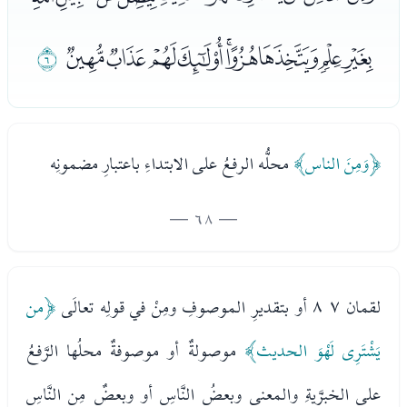
ﭺﭻﭼﭽﭾﭿﮀﮁﮂ
ﮃ
﴿وَمِنَ الناس﴾
محلُّه الرفعُ على الابتداءِ باعتبارِ مضمونِه
— 68 —
لقمان ٧ ٨ أو بتقديرِ الموصوفِ ومِنْ في قولِه تعالَى
﴿من
يَشْتَرِى لَهْوَ الحديث﴾
موصولةٌ أو موصوفةٌ محلُها الرَّفعُ
على الخبرَّيةِ والمعنى وبعضُ النَّاسِ أو وبعضٌ مِن النَّاسِ