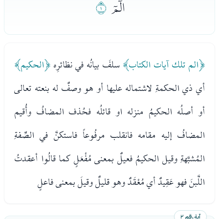
ﭑ
ﭒ
﴿الم تلك آيات الكتاب﴾
سلفَ بيانُه في نظائرِه
﴿الحكيم﴾
أي ذي الحكمةِ لاشتماله عليها أو هو وصفٌ له بنعته تعالى
أو أصلُه الحكيمُ منزله او قائلُه فحُذف المضافُ وأُقيم
المضافُ إليه مقامه فانقلب مرفُوعاً فاستكنَّ في الصِّفةِ
المُشبَّهةِ وقيل الحكيمُ فعيلٌ بمعنى مُفْعَلٍ كما قالُوا أعقدتُ
اللَّبنَ فهو عَقِيدٌ أي مُعْقَدٌ وهو قليلٌ وقيلَ بمعنى فاعلٍ
آية رقم ٢