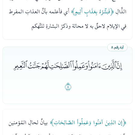
الذَّالِ
﴿فَبَشّرْهُ بِعَذَابٍ أَلِيمٍ﴾
أي فأعلمه بأنَّ العذابَ المفرط
في الإيلام لاحقٌ به لا محالة وذكرُ البشارةِ للتَّهكمِ
آية رقم ٨
ﮖﮗﮘﮙﮚﮛﮜﮝ
ﮞ
﴿إن الذِينَ آمَنُوا وَعَمِلُواْ الصَّالِحَاتِ﴾
بيانٌ لحالِ المُؤمنين