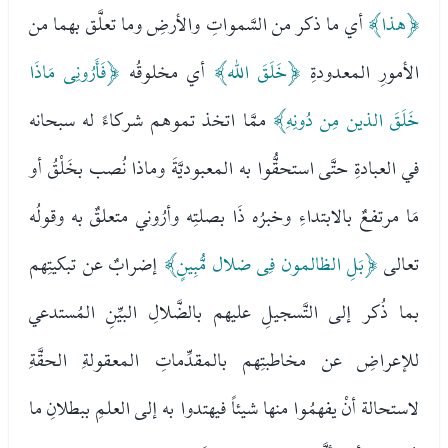
﴿هذا﴾
أي ما ذكر من السَّمواتِ والأرضِ وما تعلَّق بهما من
الأمورِ المعدودةِ
﴿خَلَقَ الله﴾
أي مخلوقُه
﴿فَأَرُونِى مَاذَا
خَلَقَ الذين مِن دُونِهِ﴾
ممَّا اتخذ تموهم شركاءً له سبحانه
في العبادةِ حتَّى استحقُّوا به المعبوديَّةَ وماذا نُصب بخَلْقُ أو
مَا مرتفعٌ بالابتداءِ وخبرُه ذَا بصلتِه وأرُوني متعلقٌ به وقولُه
تعالى
﴿بَلِ الظالمون فِى ضلال مُّبِينٍ﴾
إضرابٌ عن تبكيتِهم
بما ذُكر إلى التَّسجيلِ عليهم بالضَّلالِ البيِّنِ المُستدعي
للإعراضِ عن مخاطبتِهم بالمقدِّماتِ المعقولةِ الحقَّةِ
لاستحالة أنْ يفهمُوا منها شيئاً فيهتدوا به إلى العلمِ ببطلانِ ما