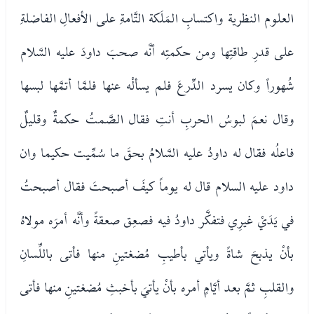
العلوم النظرية واكتسابِ المَلَكة التَّامةِ على الأفعالِ الفاضلةِ
على قدرِ طاقتِها ومن حكمتِه أنَّه صحبَ داودَ عليه السَّلام
شُهوراً وكان يسرد الدِّرعَ فلم يسألْه عنها فلمَّا أتمَّها لبسها
وقال نعمَ لبوسُ الحربِ أنتِ فقال الصَّمتُ حكمةٌ وقليلٌ
فاعلُه فقال له داودُ عليه السَّلامُ بحقَ ما سُمِّيت حكيما وان
داود عليه السلام قال له يوماً كيفَ أصبحتَ فقال أصبحتُ
في يَدَيْ غيرِي فتفكَّر داودُ فيه فصعِق صعقةً وأنَّه أمرَه مولاهُ
بأنْ يذبحَ شاةً ويأتي بأطيبِ مُضغتينِ منها فأتى باللِّسانِ
والقلبِ ثمَّ بعد أيَّامٍ أمره بأنْ يأتيَ بأخبثِ مُضغتينِ منها فأتى