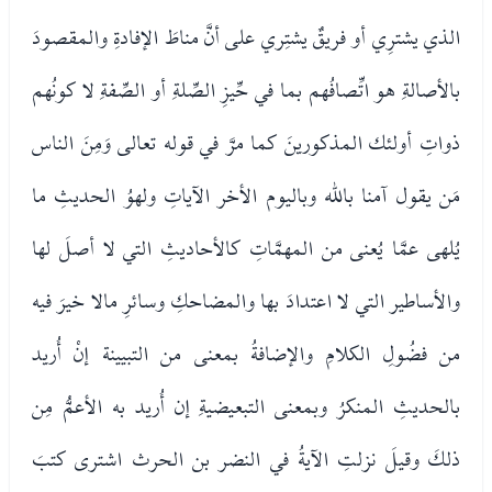
الذي يشترِي أو فريقٌ يشتِري على أنَّ مناطَ الإفادةِ والمقصودَ
بالأصالةِ هو اتِّصافُهم بما في حِّيزِ الصِّلةِ أو الصِّفةِ لا كونُهم
ذواتِ أولئك المذكورينَ كما مرَّ في قوله تعالى وَمِنَ الناس
مَن يقول آمنا بالله وباليوم الأخر الآياتِ ولهوُ الحديثِ ما
يُلهى عمَّا يُعنى من المهمَّاتِ كالأحاديثِ التي لا أصلَ لها
والأساطير التي لا اعتدادَ بها والمضاحكِ وسائرِ مالا خيرَ فيه
من فضُولِ الكلامِ والإضافةُ بمعنى من التبيينة إنْ أُريد
بالحديثِ المنكرُ وبمعنى التبعيضيةِ إن أُريد به الأعمُّ مِن
ذلكَ وقيلَ نزلتِ الآيةُ في النضر بن الحرث اشترى كتبَ