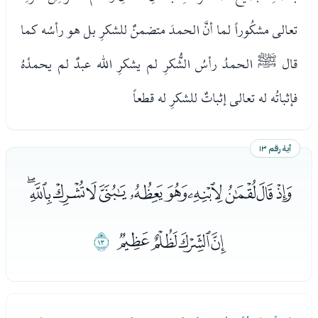
تعالى مشكُوراً لما أنَّ الحمدَ متضمنٌ للشكرِ بل هو رأسُه كما
قال ﷺ الحمدُ رأسُ الشُّكرِ لم يشكرِ الله عبدٌ لم يحمدْهُ
فإثباتُه له تعالى إثباتٌ للشكرِ له قطعاً
آية رقم ١٣
ﭦﭧﭨﭩﭪﭫﭬﭭﭮﭯﭰ
ﭱﭲﭳﭴ
ﭵ