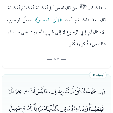
ولذلك قال ﷺ لمن قالَ له مَن أبرُّ أمَّك ثمَّ أمَّك ثمَّ أمَّك ثمَّ
قالَ بعدَ ذلكَ ثمَّ أباكَ
﴿إِلَىَّ المصير﴾
تعليلٌ لوجوبِ
الامنثال أي إليَّ الرُّجوع لا إلى غيرِي فأجازيك على ما صَدَر
عنْك من الشُّكرِ والكُفرِ
— 72 —
آية رقم ١٥
ﮈﮉﮊﮋﮌﮍﮎﮏﮐﮑﮒﮓ
ﮔﮕﮖﮗﮘﮙﮚﮛﮜ