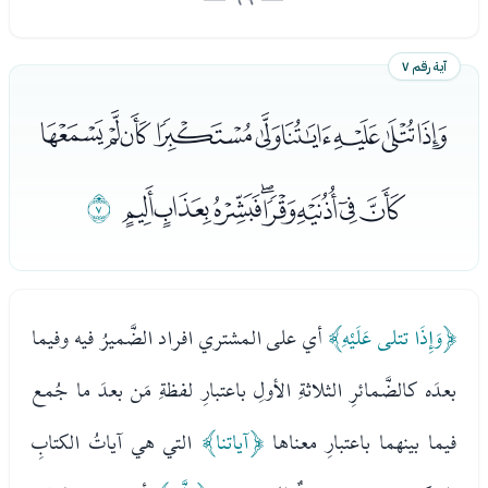
آية رقم ٧
ﮄﮅﮆﮇﮈﮉﮊﮋﮌ
ﮍﮎﮏﮐﮑﮒﮓﮔ
ﮕ
﴿وَإِذَا تتلى عَلَيْهِ﴾
أي على المشتري افراد الضَّميرُ فيه وفيما
بعدَه كالضَّمائرِ الثلاثةِ الأولِ باعتبارِ لفظةِ مَن بعدَ ما جُمع
فيما بينهما باعتبارِ معناها
﴿آياتنا﴾
التي هي آياتُ الكتابِ