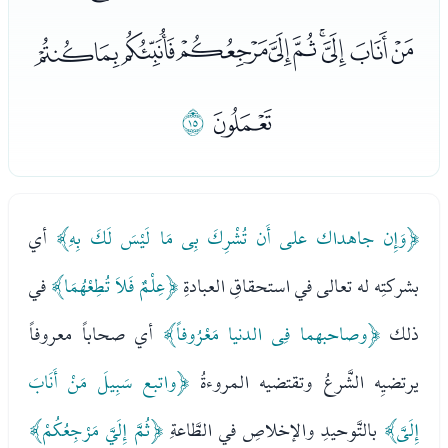
ﮝﮞﮟﮠﮡﮢﮣﮤﮥﮦ
ﮧ
ﮨ
﴿وَإِن جاهداك على أَن تُشْرِكَ بِى مَا لَيْسَ لَكَ بِهِ﴾
أي
بشركتِه له تعالى في استحقاقِ العبادةِ
﴿عِلْمٌ فَلاَ تُطِعْهُمَا﴾
في
ذلك
﴿وصاحبهما فِى الدنيا مَعْرُوفاً﴾
أي صحاباً معروفاً
يرتضيِه الشَّرعُ وتقتضيه المروءةُ
﴿واتبع سَبِيلَ مَنْ أَنَابَ
إِلَىَّ﴾
بالتَّوحيدِ والإخلاصِ في الطَّاعةِ
﴿ثُمَّ إِلَيَّ مَرْجِعُكُمْ﴾