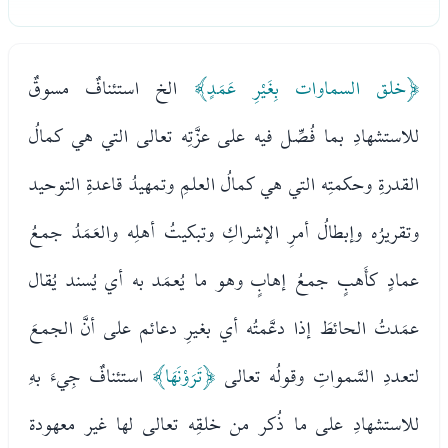
﴿خلق السماوات بِغَيْرِ عَمَدٍ﴾
الخ استئنافٌ مسوقٌ
للاستشهادِ بما فُصِّل فيه على عزَّتِه تعالى التي هي كمالُ
القدرةِ وحكمتِه التي هي كمالُ العلمِ وتمهيدُ قاعدةِ التوحيد
وتقريرُه وإبطالُ أمرِ الإشراكِ وتبكيتُ أهلِه والعَمَدُ جمعُ
عمادٍ كأَهبٍ جمعُ إهابٍ وهو ما يُعمَد به أي يُسند يُقال
عمَدتُ الحائطَ إذا دعَّمتُه أي بغيرِ دعائم على أنَّ الجمعَ
لتعددِ السَّمواتِ وقولُه تعالى
﴿تَرَوْنَهَا﴾
استئنافٌ جِيءَ بهِ
للاستشهادِ على ما ذُكر من خلقِه تعالى لها غير معهودة