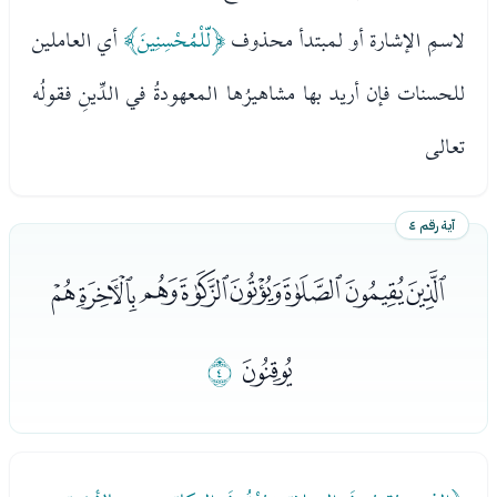
لاسمِ الإشارة أو لمبتدأ محذوف
﴿لّلْمُحْسِنِينَ﴾
أي العاملين
للحسنات فإن أريد بها مشاهيرُها المعهودةُ في الدِّينِ فقولُه
تعالى
آية رقم ٤
ﭜﭝﭞﭟﭠﭡﭢﭣ
ﭤ
ﭥ