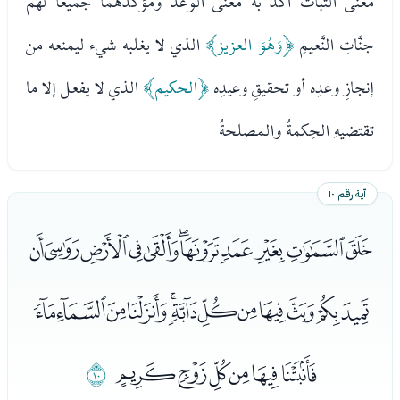
معنى الثبات اكد به معنى الوعد ومؤكدهما جميعا لهم
جنَّاتِ النَّعيمِ
﴿وَهُوَ العزيز﴾
الذي لا يغلبه شيء ليمنعه من
إنجازِ وعدِه أو تحقيقِ وعيدِه
﴿الحكيم﴾
الذي لا يفعل إلا ما
تقتضيهِ الحِكمةُ والمصلحةُ
آية رقم ١٠
ﮪﮫﮬﮭﮮﮯﮰﮱﯓﯔﯕ
ﯖﯗﯘﯙﯚﯛﯜﯝﯞﯟﯠﯡ
ﯢﯣﯤﯥﯦﯧ
ﯨ