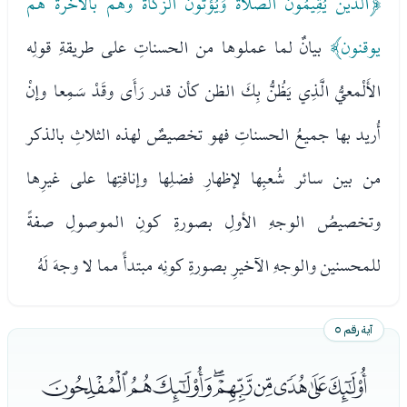
﴿الذين يُقِيمُونَ الصلاة وَيُؤْتُونَ الزكاة وهم بالأخرة هم
يوقنون﴾
بيانٌ لما عملوها من الحسناتِ على طريقةِ قولِه
الأَلْمعيُّ الَّذِي يَظُنُّ بِكَ الظن كأن قدر رَأَى وقَدْ سَمِعا وإنْ
أُريد بها جميعُ الحسناتِ فهو تخصيصٌ لهذه الثلاثِ بالذكر
من بين سائر شُعبِها لإظهارِ فضلِها وإنافتِها على غيرِها
وتخصيصُ الوجهِ الأولِ بصورةِ كونِ الموصولِ صفةً
للمحسنين والوجهِ الآخيرِ بصورةِ كونِه مبتدأً مما لا وجهَ لَهُ
آية رقم ٥
ﭦﭧﭨﭩﭪﭫﭬﭭﭮ