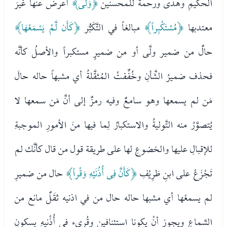
الحكيمِ وهدى ورحمةٌ للمحسنين
﴿وَلَّى﴾
أعرض عنها غيرَ
معتدبها
﴿مُسْتَكْبِراً﴾
مبالغاً في التَّكَبُّر
﴿كَأَن لَّمْ يَسْمَعْهَا﴾
حالٌ من ضمير ولَّى أو من ضميرٍ مستكبراً والأصلُ كأنَّه
فحذف ضميرُ الشَّأنِ وخُفِّفتْ المُثقَّلةُ أي مشبهاً حاله حالَ
مَن لم يسمعها وهو سامعٌ وفيه رمزٌ إلى أنَّ مَن سمعها لا
يُتصوَّرُ منه التَّوليةُ والاستكبارُ لِما فيها منَ الأمورِ الموجبةِ
للإقبالِ عليها والخضوعِ لها على طريقة قول من قال كأنَّك لم
تَجْزَعْ على ابنِ طَرِيْفِ
﴿كَأَنَّ فِى أُذُنَيْهِ وَقْراً﴾
حال من ضميرِ
لم يسمعْها أي مشبها حاله حال من في اذنيه ثقَلٌ مانع من
السَّماعِ ويجوز أنْ يكونا استئنافين وقُرىء في أُذْنيهِ بسكونِ