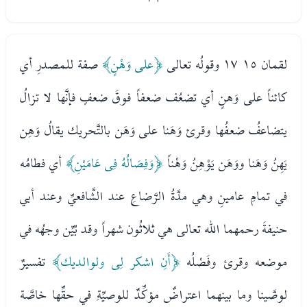
لقمان ١٥ ١٧ وقولُه تعالى
﴿على وَهْنٍ﴾
صفة للمصدرِ أي
كائناً على وَهنٍ أي تضعُف ضعفاً فوقَ ضعفٍ فإنَّها لا تزالُ
يتضاعفُ ضعفُها وقرئ وَهَنا على وَهَن بالتَّحريك يقالُ وَهِن
يَهِنُ وَهَنا ووَهَن يَوْهِنُ وَهْناً
﴿وَفِصَالُهُ فِى عَامَيْنِ﴾
أي فطامُه
في تمامِ عامينِ وهي مدَّةُ الرَّضاعِ عند الشَّافعيِّ وعند أبي
حنيفةَ رحمهما الله تعالى هي ثلاثُون شهراً وقد بُيِّن وجهُه في
موضعه وقرئ وفَصْلُه
﴿أَنِ اشكر لِى ولوالديك﴾
تفسيرٌ
لوصَّينا وما بينهما اعتراضٌ مؤكِّدٌ للوصيِّةِ في حقِّها خاصَّة