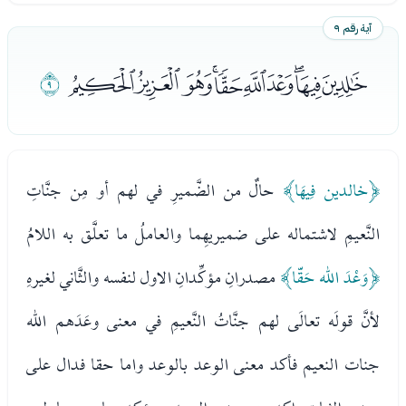
آية رقم ٩
ﮟﮠﮡﮢﮣﮤﮥﮦﮧﮨ
ﮩ
﴿خالدين فِيهَا﴾
حالٌ من الضَّميرِ في لهم أو مِن جنَّاتِ
النَّعيمِ لاشتماله على ضميريهِما والعاملُ ما تعلَّق به اللامُ
﴿وَعْدَ الله حَقّا﴾
مصدرانِ مؤكِّدانِ الاول لنفسه والثَّاني لغيرهِ
لأنَّ قولَه تعالَى لهم جنَّاتُ النَّعيمِ في معنى وعَدَهم الله
جنات النعيم فأكد معنى الوعد بالوعد واما حقا فدال على