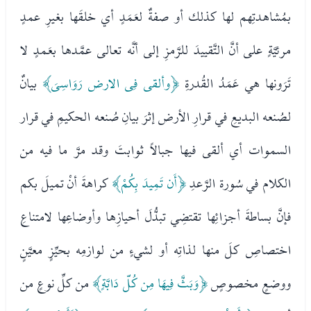
بمُشاهدتِهم لها كذلك أو صفةٌ لعَمَدٍ أي خلقَها بغيرِ عمدٍ
مرئيَّةٍ على أنَّ التَّقييدَ للرَّمزِ إلى أنَّه تعالى عمَّدها بعَمدٍ لا
تَرَونها هي عَمَدُ القُدرةِ
﴿وألقى فِى الارض رَوَاسِىَ﴾
بيانٌ
لصُنعه البديعِ في قرارِ الأرض إثرَ بيانِ صُنعه الحكيمِ في قرار
السموات أي ألقى فيها جبالاً ثوابتَ وقد مرَّ ما فيه من
الكلام في سُورة الرَّعدِ
﴿أَن تَمِيدَ بِكُمْ﴾
كراهةَ أنْ تميلَ بكم
فإنَّ بساطةَ أجزائِها تقتضِي تبدُّلَ أحيازِها وأوضاعِها لامتناعِ
اختصاصِ كلَ منها لذاتِه أو لشيءٍ من لوازمِه بحيِّزٍ معيَّنٍ
ووضعٍ مخصوصٍ
﴿وَبَثَّ فِيهَا مِن كُلّ دَابَّةٍ﴾
من كلِّ نوعٍ من