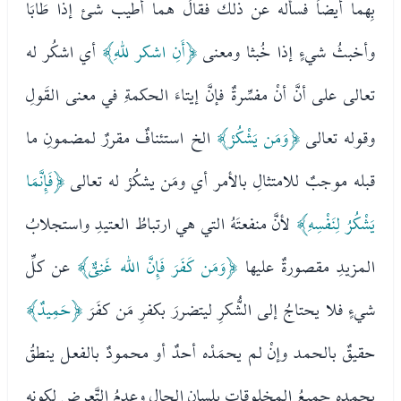
بِهما أيضاً فسأله عن ذلك فقالَ هما أطيب شئ إذا طَابَا
وأخبثُ شيءٍ إذا خُبثا ومعنى
﴿أَنِ اشكر للهِ﴾
أي اشكُر له
تعالى على أنَّ أنْ مفسِّرةٌ فإنَّ إيتاءَ الحكمةِ في معنى القَولِ
وقوله تعالى
﴿وَمَن يَشْكُرْ﴾
الخ استئنافٌ مقررٌ لمضمونِ ما
قبله موجبٌ للامتثالِ بالأمر أي ومَن يشكُرْ له تعالى
﴿فَإِنَّمَا
يَشْكُرُ لِنَفْسِهِ﴾
لأنَّ منفعتَهُ التي هي ارتباطُ العتيدِ واستجلابُ
المزيدِ مقصورةٌ عليها
﴿وَمَن كَفَرَ فَإِنَّ الله غَنِىٌّ﴾
عن كلِّ
شيءٍ فلا يحتاجُ إلى الشُّكرِ ليتضررَ بكفرِ مَن كفَرَ
﴿حَمِيدٌ﴾
حقيقٌ بالحمد وإنْ لم يحمَدْه أحدٌ أو محمودٌ بالفعل ينطقُ
بحمدِه جميعُ المخلوقاتِ بلسانِ الحالِ وعدمُ التَّعرضِ لكونِه