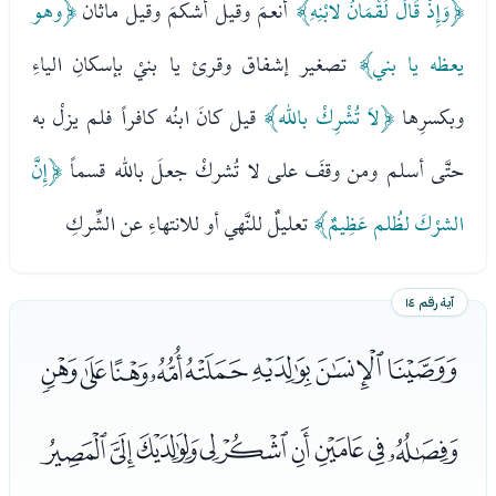
﴿وَإِذْ قَالَ لُقْمَانُ لابْنِهِ﴾
أنعمَ وقيل أشكمَ وقيل ماثان
﴿وهو
يعظه يا بني﴾
تصغير إشفاق وقرئ يا بنيْ بإسكانِ الياءِ
وبكسرِها
﴿لاَ تُشْرِكْ بالله﴾
قيل كانَ ابنُه كافراً فلم يزلْ به
حتَّى أسلم ومن وقفَ على لا تُشركْ جعلَ بالله قسماً
﴿إِنَّ
الشرْكَ لظُلم عَظِيمٌ﴾
تعليلٌ للنَّهي أو للانتهاءِ عن الشِّركِ
آية رقم ١٤
ﭶﭷﭸﭹﭺﭻﭼﭽ
ﭾﭿﮀﮁﮂﮃﮄﮅﮆ