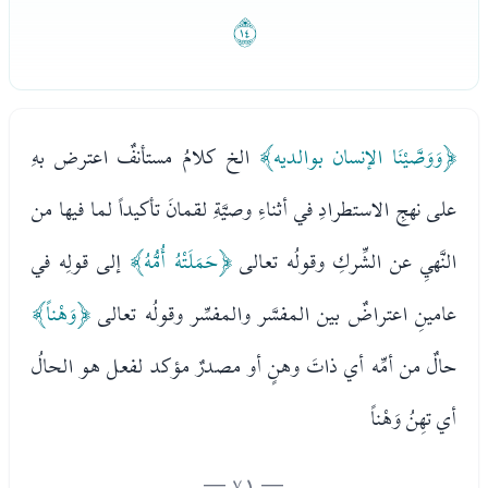
ﮇ
﴿وَوَصَّيْنَا الإنسان بوالديه﴾
الخ كلامُ مستأنفٌ اعترض بهِ
على نهجِ الاستطرادِ في أثناءِ وصيَّةِ لقمانَ تأكيداً لما فيها من
النَّهيِ عن الشِّركِ وقولُه تعالى
﴿حَمَلَتْهُ أُمُّهُ﴾
إلى قولِه في
عامينِ اعتراضٌ بين المفسَّر والمفسِّر وقولُه تعالى
﴿وَهْناً﴾
حالٌ من أمِّه أي ذاتَ وهنٍ أو مصدرٌ مؤكد لفعل هو الحالُ
أي تهِنُ وَهْناً
— 71 —