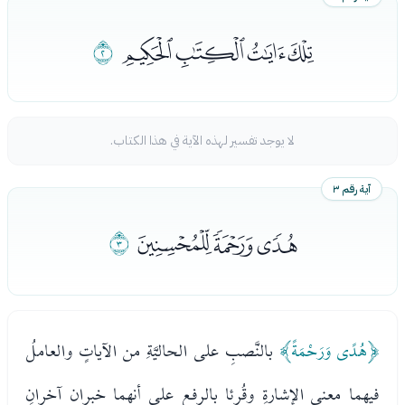
ﭓﭔﭕﭖ
ﭗ
لا يوجد تفسير لهذه الآية في هذا الكتاب.
آية رقم ٣
ﭘﭙﭚ
ﭛ
﴿هُدًى وَرَحْمَةً﴾
بالنَّصبِ على الحاليَّةِ من الآياتٍ والعاملُ
فيهما معنى الإشارةِ وقُرئا بالرفع على أنهما خبران آخرانِ