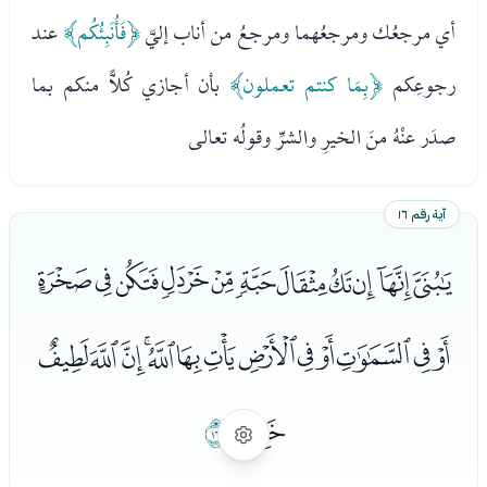
أي مرجعُك ومرجعُهما ومرجعُ من أناب إليَّ
﴿فَأُنَبِئُكُم﴾
عند
رجوعِكم
﴿بِمَا كنتم تعملون﴾
بأن أجازي كُلاًّ منكم بما
صدَر عنْهُ منَ الخيرِ والشرِّ وقولُه تعالى
آية رقم ١٦
ﮩﮪﮫﮬﮭﮮﮯﮰﮱﯓﯔ
ﯕﯖﯗﯘﯙﯚﯛﯜﯝﯞﯟﯠﯡ
ﯢ
ﯣ