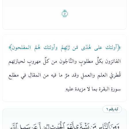
ﭯ
﴿أولئك على هُدًى مّن رَّبّهِمْ وأولئك هُمُ المفلحون﴾
الفائزون بكلِّ مطلوبٍ والنَّاجُون من كلِّ مهروبٍ لحيازتِهم
قُطريْ العلمِ والعملِ وقد مرَّ ما فيه من المقالِ في مطلع
سورةِ البقرة بما لا مزيدة عليهِ
آية رقم ٦
ﭰﭱﭲﭳﭴﭵﭶﭷﭸﭹ