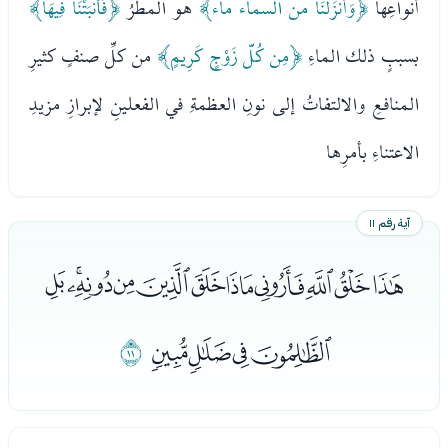
أنواعِها
﴿وَأَنزَلْنَا من السماء ماء﴾
هو المطرُ
﴿فَأَنبَتْنَا فِيهَا﴾
بسببٍ ذلك الماءِ
﴿مِن كُلّ زَوْجٍ كَرِيمٍ﴾
من كلِّ صنفٍ كثيرِ
المنافعِ والالتفاتُ إلى نونِ العظمةِ في الفعلينِ لإبرازِ مزيدِ
الاعتناءِ بأمرِها
آية رقم ١١
ﯩﯪﯫﯬﯭﯮﯯﯰﯱﯲﯳ
ﯴﯵﯶﯷ
ﯸ