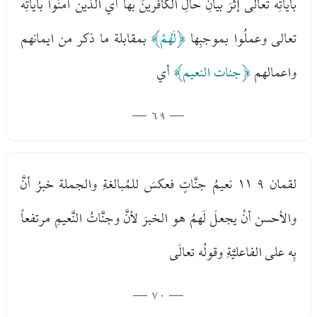
بآياتِه تعالى إثرَ بيانِ حالِ الكافرينَ بها أي الذين آمنُوا بآياتِه
تعالى وعملُوا بموجبِها
﴿لَهُمْ﴾
بمقابلة ما ذكر من ايمانهم
واعمالهم
﴿جنات النعيم﴾
أي
— 69 —
لقمان ٩ ١١ نعيمُ جنَّاتٍ فعكسَ للمُبالغةِ والجملة خبرُ أنَّ
والأحسن أنْ يجعلَ لَهمُ هو الخبرَ لأنَّ وجنَّاتُ النَّعيمِ مرتفعاً
بِه على الفاعليَّةِ وقولُه تعالَى
— 70 —