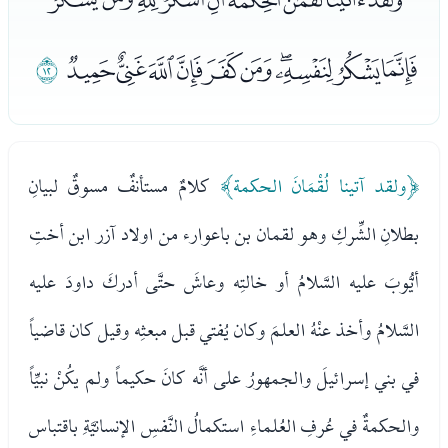
ﭛﭜﭝﭞﭟﭠﭡﭢﭣﭤ
ﭥ
﴿ولقد آتينا لُقْمَانَ الحكمة﴾
كلامٌ مستأنفٌ مسوقٌ لبيانِ
بطلانِ الشِّركِ وهو لقمان بن باعوارء من اولاد آزر ابن أختِ
أيُّوبَ عليه السَّلامُ أو خالتِه وعاشَ حتَّى أدركَ داودَ عليه
السَّلامُ وأخذ عنْهُ العلمَ وكان يُفتي قبل مبعثِه وقيل كان قاضياً
في بني إسرائيلَ والجمهورُ على أنَّه كانَ حكيماً ولم يكُنْ نبيِّاً
والحكمةٌ في عُرفِ العُلماءِ استكمالُ النَّفسِ الإنسانيَّةِ باقتباس