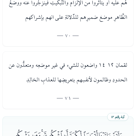
هُم عليه أو يتأثَّروا من الإلزامِ والتَّبكيتِ فينزجُروا عنه ووضعُ
الظَّاهرِ موضعَ ضميرِهم للدِّلالةِ على انهم بإشراكهم
— 70 —
لقمان ١٢ ١٤ واضعون للشيء في غير موضعِه ومتعدُّون عن
الحدودِ وظالمون لأنفسِهم بتعريضِها للعذابِ الخالِدِ
— 71 —
آية رقم ١٢
ﭑﭒﭓﭔﭕﭖﭗﭘﭙﭚ