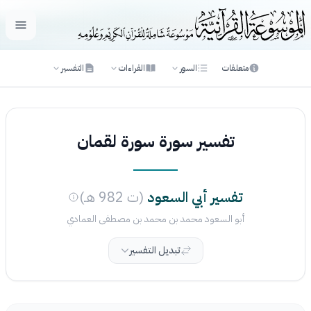
فتح ال
متعلقات
السور
القراءات
التفسير
تفسير سورة سورة لقمان
تفسير أبي السعود
(ت 982 هـ)
أبو السعود محمد بن محمد بن مصطفى العمادي
تبديل التفسير