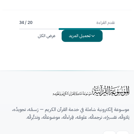
تقدم القراءة
20 / 34
تحميل المزيد
عرض الكل
موسوعة إلكترونية شاملة في خدمة القرآن الكريم — رَسمُه، تجويدُه،
تِلاواتُه، تفسيرُه، ترجماتُه، علومُه، قِراءاتُه، موضوعاتُه، وتدبُّراتُه.