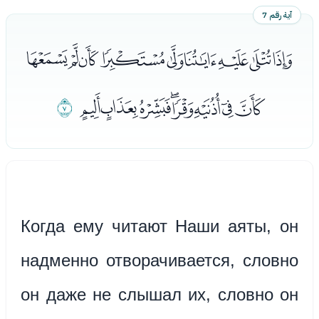
آية رقم 7
ﮄﮅﮆﮇﮈﮉﮊﮋﮌ
ﮍﮎﮏﮐﮑﮒﮓﮔ
ﮕ
Когда ему читают Наши аяты, он
надменно отворачивается, словно
он даже не слышал их, словно он