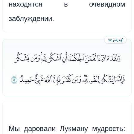
находятся в очевидном
заблуждении.
آية رقم 12
ﭑﭒﭓﭔﭕﭖﭗﭘﭙﭚ
ﭛﭜﭝﭞﭟﭠﭡﭢﭣﭤ
ﭥ
Мы даровали Лукману мудрость: