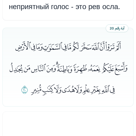
неприятный голос - это рев осла.
آية رقم 20
ﭑﭒﭓﭔﭕﭖﭗﭘﭙﭚﭛﭜ
ﭝﭞﭟﭠﭡﭢﭣﭤﭥﭦ
ﭧﭨﭩﭪﭫﭬﭭﭮﭯ
ﭰ