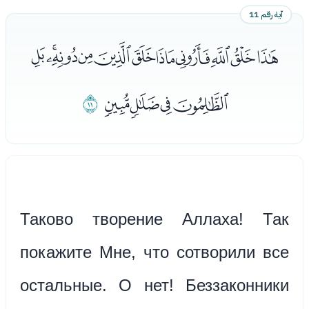
آية رقم 11
ﯩﯪﯫﯬﯭﯮﯯﯰﯱﯲﯳ
ﯴﯵﯶﯷ
ﯸ
Таково творение Аллаха! Так
покажите Мне, что сотворили все
остальные. О нет! Беззаконники