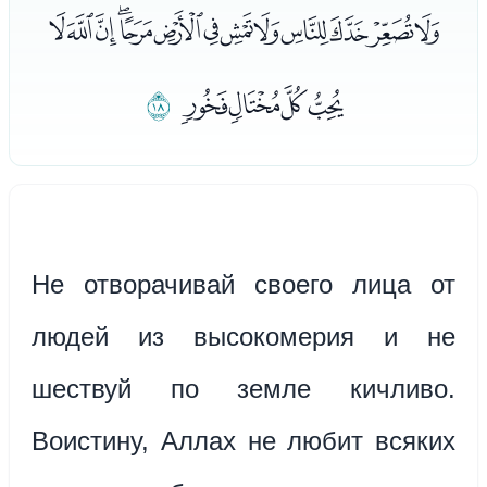
ﯷﯸﯹﯺﯻﯼﯽﯾﯿﰀﰁﰂﰃ
ﰄﰅﰆﰇ
ﰈ
Не отворачивай своего лица от
людей из высокомерия и не
шествуй по земле кичливо.
Воистину, Аллах не любит всяких