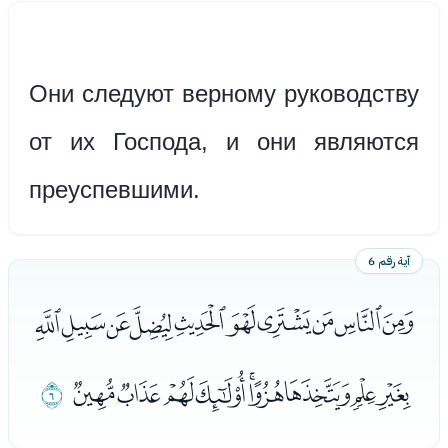
Они следуют верному руководству
от их Господа, и они являются
преуспевшими.
آية رقم 6
ﭰﭱﭲﭳﭴﭵﭶﭷﭸﭹ
ﭺﭻﭼﭽﭾﭿﮀﮁﮂ
ﮃ