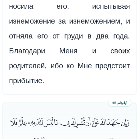
носила его, испытывая
изнеможение за изнеможением, и
отняла его от груди в два года.
Благодари Меня и своих
родителей, ибо ко Мне предстоит
прибытие.
آية رقم 15
ﮈﮉﮊﮋﮌﮍﮎﮏﮐﮑﮒﮓ