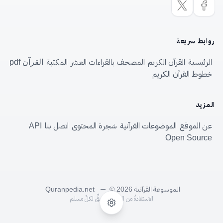
روابط سريعة
الرئيسية
القرآن الكريم
المصحف بالقراءات العشر
المكتبة
القرآن pdf
خطوط القرآن الكريم
المزيد
عن الموقع
الموضوعات القرآنية
شجرة المحتوى
اتصل بنا
API
Open Source
الموسوعة القرآنية
—
Quranpedia.net
© 2026
الاستفادةُ من الموسوعةِ حقٌّ لكلِّ مسلم