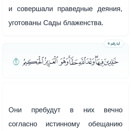
и совершали праведные деяния,
уготованы Сады блаженства.
آية رقم 9
ﮟﮠﮡﮢﮣﮤﮥﮦﮧﮨ
ﮩ
Они пребудут в них вечно
согласно истинному обещанию