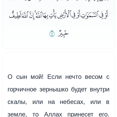
ﯕﯖﯗﯘﯙﯚﯛﯜﯝﯞﯟﯠﯡ
ﯢ
ﯣ
О сын мой! Если нечто весом с
горчичное зернышко будет внутри
скалы, или на небесах, или в
земле, то Аллах принесет его.