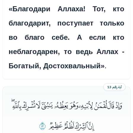
«Благодари Аллаха! Тот, кто
благодарит, поступает только
во благо себе. А если кто
неблагодарен, то ведь Аллах -
Богатый, Достохвальный»
.
آية رقم 13
ﭦﭧﭨﭩﭪﭫﭬﭭﭮﭯﭰ
ﭱﭲﭳﭴ
ﭵ