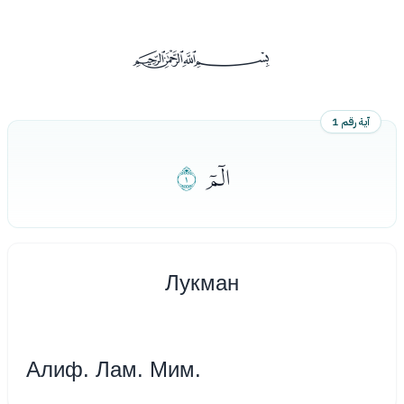
ﰡ
آية رقم 1
ﭑ
ﭒ
Лукмaн
Алиф. Лам. Мим.