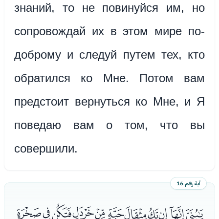
знаний, то не повинуйся им, но
сопровождай их в этом мире по-
доброму и следуй путем тех, кто
обратился ко Мне. Потом вам
предстоит вернуться ко Мне, и Я
поведаю вам о том, что вы
совершили.
آية رقم 16
ﮩﮪﮫﮬﮭﮮﮯﮰﮱﯓﯔ