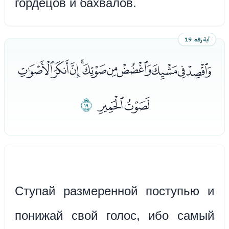
гордецов и бахвалов.
آية رقم 19
ﰉﰊﰋﰌﰍﰎﰏﰐﰑﰒ
ﰓﰔ
ﰕ
Ступай размеренной поступью и
понижай свой голос, ибо самый