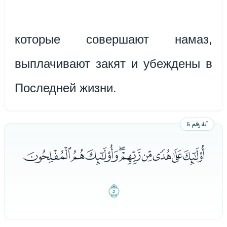
которые совершают намаз,
выплачивают закят и убеждены в
Последней жизни.
آية رقم 5
ﭦﭧﭨﭩﭪﭫﭬﭭﭮ
ﭯ