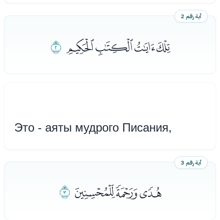
آية رقم 2
ﭓﭔﭕﭖ
ﭗ
Это - аяты мудрого Писания,
آية رقم 3
ﭘﭙﭚ
ﭛ