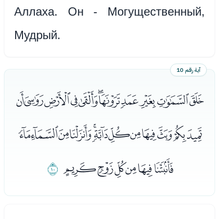
Аллаха. Он - Могущественный,
Мудрый.
آية رقم 10
ﮪﮫﮬﮭﮮﮯﮰﮱﯓﯔﯕ
ﯖﯗﯘﯙﯚﯛﯜﯝﯞﯟﯠﯡ
ﯢﯣﯤﯥﯦﯧ
ﯨ