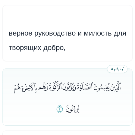
верное руководство и милость для
творящих добро,
آية رقم 4
ﭜﭝﭞﭟﭠﭡﭢﭣ
ﭤ
ﭥ