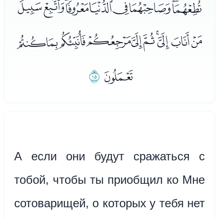
ﮔﮕﮖﮗﮘﮙﮚﮛﮜ
ﮝﮞﮟﮠﮡﮢﮣﮤﮥﮦ
ﮧ
ﮨ
А если они будут сражаться с
тобой, чтобы ты приобщил ко Мне
сотоварищей, о которых у тебя нет