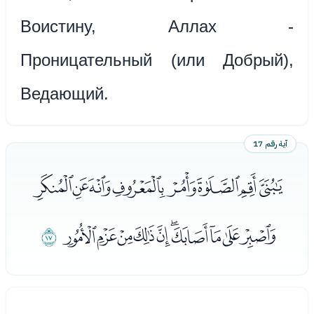
Воистину, Аллах -
Проницательный (или Добрый),
Ведающий.
آية رقم 17
ﯤﯥﯦﯧﯨﯩﯪﯫ
ﯬﯭﯮﯯﯰﯱﯲﯳﯴﯵ
ﯶ