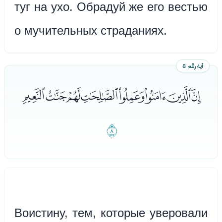
туг на ухо. Обрадуй же его вестью
о мучительных страданиях.
آية رقم 8
ﮖﮗﮘﮙﮚﮛﮜﮝ
ﮞ
Воистину, тем, которые уверовали