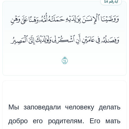
آية رقم 14
ﭶﭷﭸﭹﭺﭻﭼﭽ
ﭾﭿﮀﮁﮂﮃﮄﮅﮆ
ﮇ
Мы заповедали человеку делать
добро его родителям. Его мать