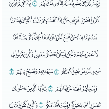
ﭹﭺﭻﭼﭽﭾﭿ
ﮀ
ﮁﮂﮃ
ﮄﮅﮆﮇﮈﮉﮊﮋﮌﮍ
ﮎﮏﮐﮑﮒﮓﮔﮕﮖﮗﮘﮙﮚ
ﮛﮜﮝﮞﮟﮠﮡﮢﮣﮤ
ﮥﮦﮧﮨﮩ
ﮪ
ﮫﮬﮭ
ﮮ
ﮯﮰﮱﯓ
ﯔ
ﯕﯖﯗﯘ
ﯙﯚﯛﯜﯝ
ﯞ
ﯟﯠﯡ