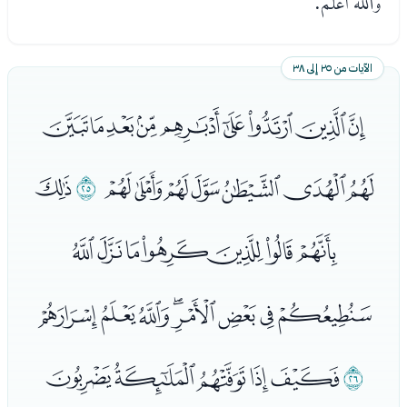
والله أعلم.
الآيات من ٢٥ إلى ٣٨
ﮘﮙﮚﮛﮜﮝﮞﮟﮠ
ﮡﮢﮣﮤﮥﮦﮧ
ﮨ
ﮩ
ﮪﮫﮬﮭﮮﮯﮰ
ﮱﯓﯔﯕﯖﯗﯘﯙ
ﯚ
ﯛﯜﯝﯞﯟ