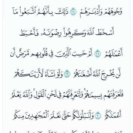
ﯠﯡ
ﯢ
ﯣﯤﯥﯦ
ﯧﯨﯩﯪﯫ
ﯬ
ﯭ
ﯮﯯﯰﯱﯲﯳﯴ
ﯵﯶﯷﯸ
ﯹ
ﭑﭒﭓ
ﭔﭕﭖﭗﭘﭙﭚﭛﭜﭝ
ﭞ
ﭟ
ﭠﭡﭢﭣﭤ