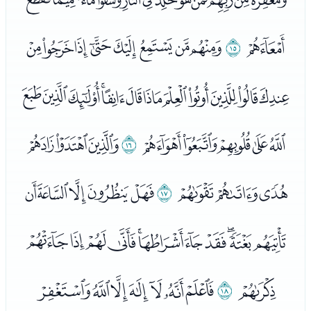
ﯕ
ﯖ
ﯗﯘﯙﯚﯛﯜﯝﯞ
ﯟﯠﯡﯢﯣﯤﯥﯦﯧﯨﯩﯪ
ﯫﯬﯭﯮﯯ
ﯰ
ﯱﯲﯳ
ﯴﯵﯶ
ﯷ
ﯸﯹﯺﯻﯼ
ﯽﯾﯿﰀﰁﰂﰃﰄﰅﰆﰇ
ﰈ
ﰉ
ﰊﰋﰌﰍﰎﰏﰐ