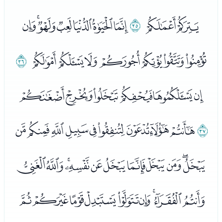
ﮥﮦ
ﮧ
ﮨﮩﮪﮫﮬﮭﮮ
ﮯﮰﮱﯓﯔﯕﯖ
ﯗ
ﯘﯙﯚﯛﯜﯝ
ﯞ
ﯟﯠﯡﯢﯣﯤﯥﯦﯧ
ﯨﯩﯪﯫﯬﯭﯮﯯﯰﯱﯲ
ﯳﯴﯵﯶﯷﯸﯹﯺﯻ