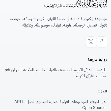
موسوعة إلكترونية شاملة في خدمة القرآن الكريم — رَسمُه، تجويدُه،
تِلاواتُه، تفسيرُه، ترجماتُه، علومُه، قِراءاتُه، موضوعاتُه، وتدبُّراتُه.
روابط سريعة
الرئيسية
القرآن الكريم
المصحف بالقراءات العشر
المكتبة
القرآن pdf
خطوط القرآن الكريم
المزيد
عن الموقع
الموضوعات القرآنية
شجرة المحتوى
اتصل بنا
API
Open Source