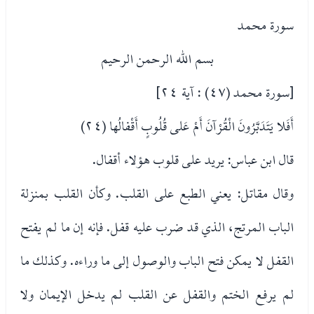
سورة محمد
بسم الله الرحمن الرحيم
[سورة محمد (٤٧) : آية ٢٤]
أَفَلا يَتَدَبَّرُونَ الْقُرْآنَ أَمْ عَلى قُلُوبٍ أَقْفالُها (٢٤)
قال ابن عباس: يريد على قلوب هؤلاء أقفال.
وقال مقاتل: يعني الطبع على القلب. وكأن القلب بمنزلة
الباب المرتج، الذي قد ضرب عليه قفل. فإنه إن ما لم يفتح
القفل لا يمكن فتح الباب والوصول إلى ما وراءه. وكذلك ما
لم يرفع الختم والقفل عن القلب لم يدخل الإيمان ولا