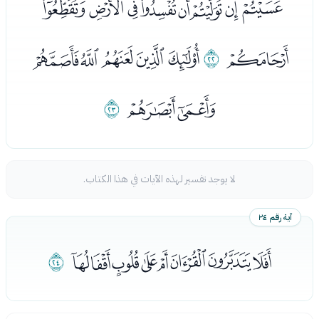
ﭾﭿﮀﮁﮂﮃﮄﮅ
ﮆ
ﮇ
ﮈﮉﮊﮋﮌ
ﮍﮎ
ﮏ
لا يوجد تفسير لهذه الآيات في هذا الكتاب.
آية رقم ٢٤
ﮐﮑﮒﮓﮔﮕﮖ
ﮗ