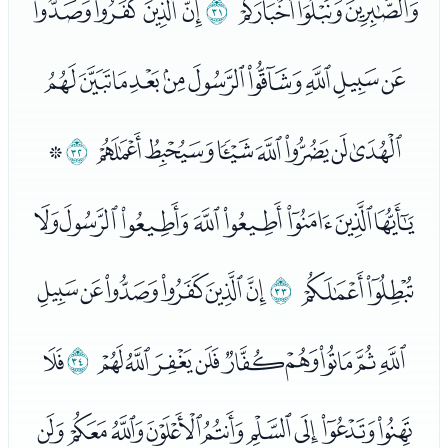
ﭥﭦﭧ
ﭨ
ﭩﭪﭫﭬ
ﭭﭮﭯﭰﭱﭲﭳﭴﭵﭶ
ﭷﭸﭹﭺﭻﭼﭽ
ﭾ
ﭿ
ﮀﮁﮂﮃﮄﮅﮆﮇ
ﮈﮉ
ﮊ
ﮋﮌﮍﮎﮏﮐ
ﮑﮒﮓﮔﮕﮖﮗﮘﮙ
ﮚ
ﮛ
ﮜﮝﮞﮟﮠﮡﮢﮣﮤ