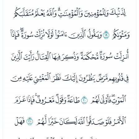
ﰑﰒﰓﰔﰕﰖﰗ
ﰘ
ﰙ
ﭑﭒﭓﭔﭕﭖﭗﭘ
ﭙﭚﭛﭜﭝﭞﭟﭠ
ﭡﭢﭣﭤﭥﭦﭧﭨﭩ
ﭪﭫﭬﭭ
ﭮ
ﭯﭰﭱﭲﭳﭴ
ﭵﭶﭷﭸﭹﭺﭻ
ﭼ
ﭽ