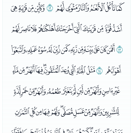
ﭢﭣﭤﭥﭦﭧ
ﭨ
ﭩﭪﭫﭬ
ﭭﭮﭯﭰﭱﭲﭳﭴﭵﭶ
ﭷ
ﭸﭹﭺﭻﭼﭽﭾﭿﮀﮁﮂﮃ
ﮄ
ﮅ
ﮆﮇﮈﮉﮊﮋﮌﮍﮎﮏ
ﮐﮑﮒﮓﮔﮕﮖﮗﮘﮙﮚﮛ
ﮜﮝﮞﮟﮠﮡﮢﮣﮤﮥﮦ
ﮧﮨﮩﮪﮫﮬﮭﮮﮯﮰﮱﯓﯔ