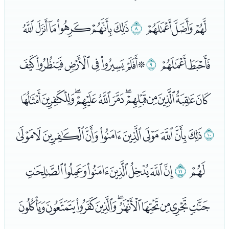
ﯢﯣﯤ
ﯥ
ﯦﯧﯨﯩﯪﯫ
ﯬﯭ
ﯮ
ﯯﯰﯱﯲﯳﯴﯵ
ﯶﯷﯸﯹﯺﯻﯼﯽﯾﯿﰀﰁ
ﰂ
ﰃﰄﰅﰆﰇﰈﰉﰊﰋﰌ
ﰍ
ﰎ
ﭑﭒﭓﭔﭕﭖﭗ
ﭘﭙﭚﭛﭜﭝﭞﭟﭠﭡ