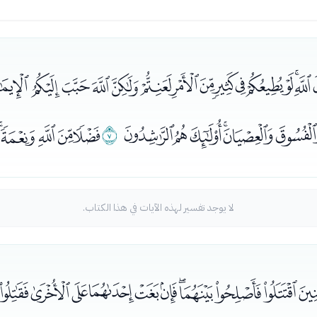
ﭶﭷﭸﭹﭺﭻﭼﭽﭾﭿﮀﮁ
ﮊﮋﮌﮍﮎ
ﮏ
ﮐﮑﮒﮓﮔ
لا يوجد تفسير لهذه الآيات في هذا الكتاب.
ﮞﮟﮠﮡﮢﮣﮤﮥﮦﮧﮨ