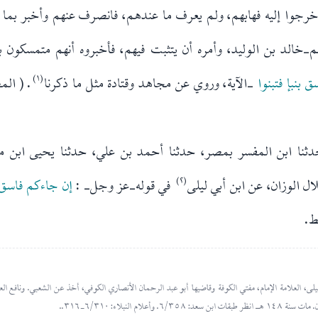
خرجوا إليه فهابهم، ولم يعرف ما عندهم، فانصرف عنهم وأخبر بما 
م-خالد بن الوليد، وأمره أن يتثبت فيهم، فأخبروه أنهم متمسكون ب
ق بنبإ فتبنوا
-الآية، وروي عن مجاهد وقتادة مثل ما ذكرنا
(١)
ثنا ابن المفسر بمصر، حدثنا أحمد بن علي، حدثنا يحيى ابن مع
ل الوزان، عن ابن أبي ليلى
(٢)
في قوله-عز وجل- :
إن جاءكم فاسق 
ط.
لى، العلامة الإمام، مفتي الكوفة وقاضيها أبو عبد الرحمان الأنصاري الكوفي، أخذ عن الشعبي. ونافع 
لام النبلاء: ٦/٣١٠-٣١٦..