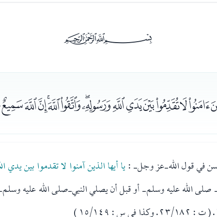
ﰡ
ﮑﮒﮓﮔﮕﮖﮗﮘﮙﮚﮛﮜﮝ
ن في قول الله-عز وجل- :
يا أيها الذين آمنوا لا تقدموا بين يدي ا
- صلى الله عليه وسلم- أو قبل أن يصلي النبي-صلى الله عليه وسلم-
. ( ت : ٢٣/١٨٢. وكذا في س : ١٥/١٤٩ )