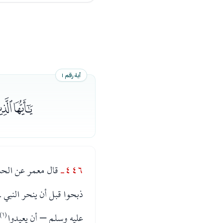
آية رقم ١
ﮎﮏﮐ
٤٤٦-
قال معمر عن الحس
ذبحوا قبل أن ينحر النبي 
عليه وسلم – أن يعيدوا
(١)