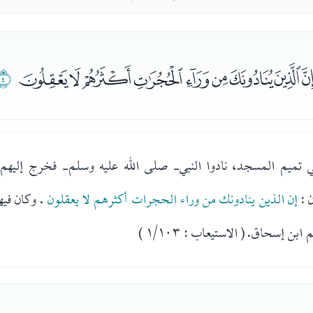
ﯬﯭﯮﯯﯰﯱﯲﯳ
ﯴ
تميم المسجد، نادوا النبي- صلى الله عليه وسلم- فخرج إليهم، 
 :
إن الذين ينادونك من وراء الحجرات أكثرهم لا يعقلون
. وكان في
إسحاق. ( الاستيعاب : ١/١٠٣ )