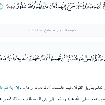
ﭒﭓﭔﭕﭖﭗﭘﭙﭚﭛﭜﭝ
ﭞ
لا يوجد تفسير لهذه الآية في هذا الكتاب.
ﭣﭤﭥﭦﭧﭨﭩﭪﭫﭬﭭ
العلم بتأويل القرآن-فيما علمت- أن قوله-عز وجل- :
إن جاءكم فاس
رسول الله-صلى الله عليه وسلم- إلى بني المصطلق مصدقا، فأخبر عنه