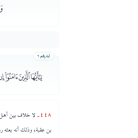
ﭑ
آية رقم ٦
ﭟﭠﭡﭢ
٤٤٨-
لا خلاف بين أهل 
بن عقبة، وذلك أنه بعثه 