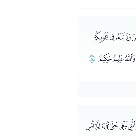
ﮂﮃﮄﮅ
ﮕﮖﮗ
ﮘ
ﮩﮪﮫﮬ