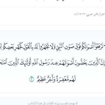
ﮤﮥﮦﮧﮨﮩﮪﮫﮬﮭﮮﮯ
ﯙﯚﯛﯜﯝﯞﯟﯠﯡﯢ
ﯦﯧﯨﯩ
ﯪ
لا يوجد تفسير لهذه الآيات في هذا الكتاب.