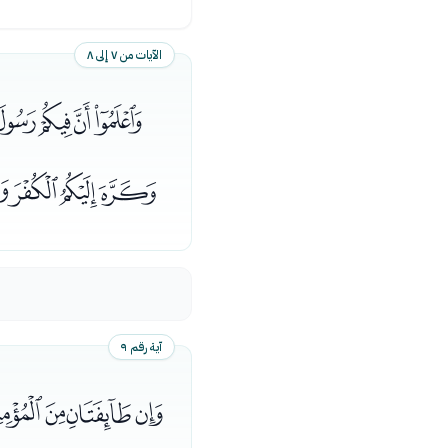
الآيات من ٧ إلى ٨
ﭱﭲﭳﭴﭵ
ﮆﮇﮈﮉ
آية رقم ٩
ﮙﮚﮛﮜﮝ