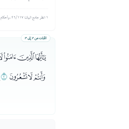
١ انظر جامع البيان: ٢٦/١١٧. وأحكام القرآن لابن العربي: ٤/١٧١٢..
الآيات من ٢ إلى ٣
ﮠﮡﮢﮣ
ﯔﯕﯖ
ﯗ
ﯘ