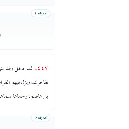
آية رقم ٤
ﯫ
٤٤٧-
لما دخل وفد بني 
نفاخرك، ونزل فيهم القرآن
بن عاصم، وجماعة سماهم ابن 
آية رقم ٥