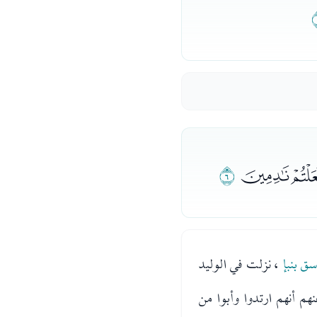
ﭮﭯ
ﭰ
ق بنبإ
، نزلت في الوليد
م أنهم ارتدوا وأبوا من