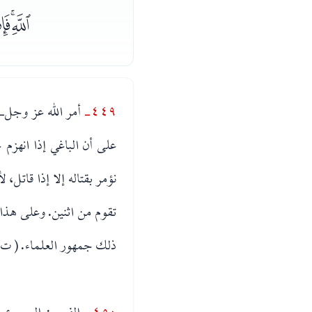
ﮭ
٤٤٩-
أمر الله عز وجل- بق
على أن الباغي إذا انهزم 
نؤمر بقتاله إلا إذا قاتل، لأ
تقوم من اثنين. وعلى هذا
ذلك جمهور العلماء. ( ت : ٢١/٢٨٣
٤٥٠-
الفيء : الرجوع و