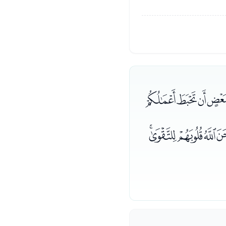
ﮰﮱﯓ
ﯣﯤﯥ