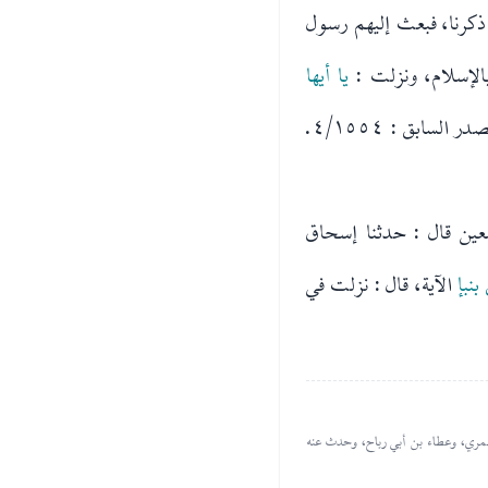
ذكرنا، فبعث إليهم رسول
الإسلام، ونزلت :
يا أيها
. ( المصدر السابق : ٤/١٥٥٤.
ين قال : حدثنا إسحاق
بنبإ
الآية، قال : نزلت في
العمري، وعطاء بن أبي رباح، وحدث عنه