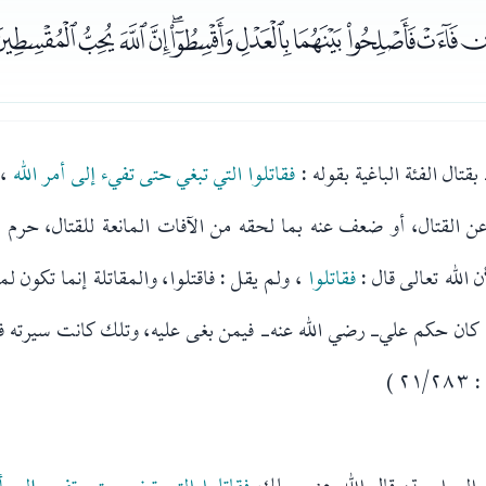
ﮮﮯﮰﮱﯓﯔﯕﯖﯗﯘﯙﯚ
تال الفئة الباغية بقوله :
فقاتلوا التي تبغي حتى تفيء إلى أمر الله
، 
عن القتال، أو ضعف عنه بما لحقه من الآفات المانعة للقتال، حرم د
ن الله تعالى قال :
فقاتلوا
، ولم يقل : فاقتلوا، والمقاتلة إنما تكون لم
 كان حكم علي- رضي الله عنه- فيمن بغى عليه، وتلك كانت سيرته ف
 )
المراجعة، قال الله عز وجلك
فقاتلوا التي تبغي حتى تفيء إلى أ