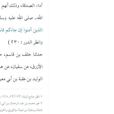
أداء الصدقة، وذلك أنهم 
الله- صلى الله عليه وسل
الذين آمنوا إن جاءكم فاس
وانظر الدرر : ٢٣٠ )
حدثنا خلف بن قاسم، حد
الأزرق، عن سفيان، عن هلا
الوليد بن عقبة بن أبي معي
١ انظر جامع البيان: ٢٣/١٢٣-١٢٥..
٢ هو محمد بن عبد الرحمان بن أبي لي
شعبة، وسفيان بن عيينة، والثوري وآخرون. مات سنة ١٤٨ هـ انظر طبقات ابن سعد: ٦/٣٥٨. وأع