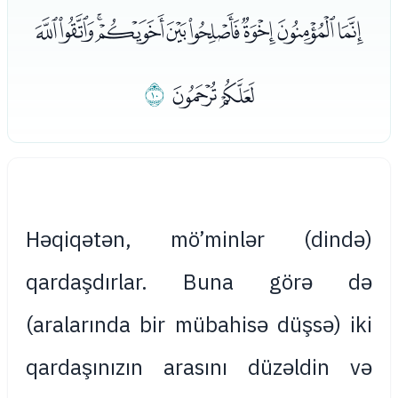
ﯜﯝﯞﯟﯠﯡﯢﯣﯤ
ﯥﯦ
ﯧ
Həqiqətən, mö’minlər (dində)
qardaşdırlar. Buna görə də
(aralarında bir mübahisə düşsə) iki
qardaşınızın arasını düzəldin və