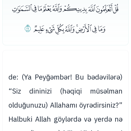
ﯡﯢﯣﯤﯥﯦﯧﯨﯩ
ﯪﯫﯬﯭﯮﯯﯰﯱ
ﯲ
(Ya Peyğəmbər! Bu bədəvilərə) de:
“Siz dininizi (həqiqi müsəlman
olduğunuzu) Allahamı öyrədirsiniz?”
Halbuki Allah göylərdə və yerdə nə