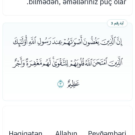
bilmədən, əməlləriniz puç olar.
آية رقم 3
ﯘﯙﯚﯛﯜﯝﯞﯟ
ﯠﯡﯢﯣﯤﯥﯦﯧﯨ
ﯩ
ﯪ
Həqiqətən, Allahın Peyğəmbəri