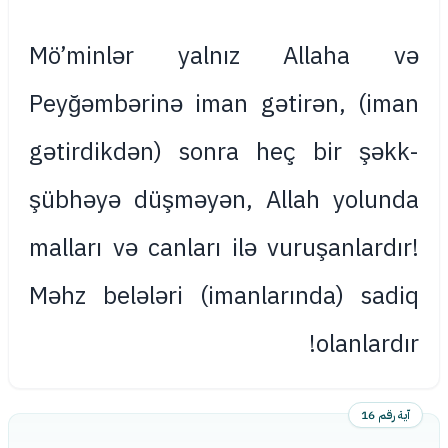
Mö’minlər yalnız Allaha və
Peyğəmbərinə iman gətirən, (iman
gətirdikdən) sonra heç bir şəkk-
şübhəyə düşməyən, Allah yolunda
malları və canları ilə vuruşanlardır!
Məhz belələri (imanlarında) sadiq
olanlardır!
آية رقم 16