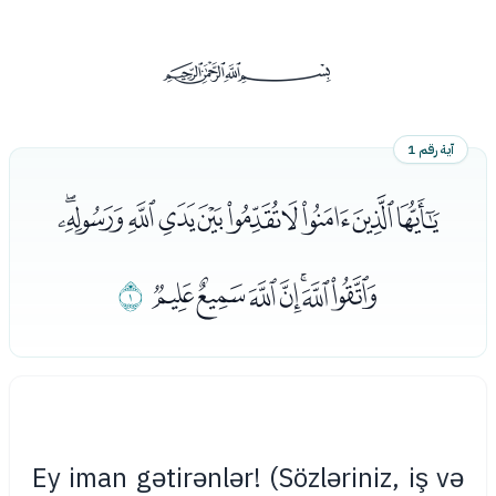
ﰡ
آية رقم 1
ﮎﮏﮐﮑﮒﮓﮔﮕﮖﮗ
ﮘﮙﮚﮛﮜﮝﮞ
ﮟ
Ey iman gətirənlər! (Sözləriniz, iş və