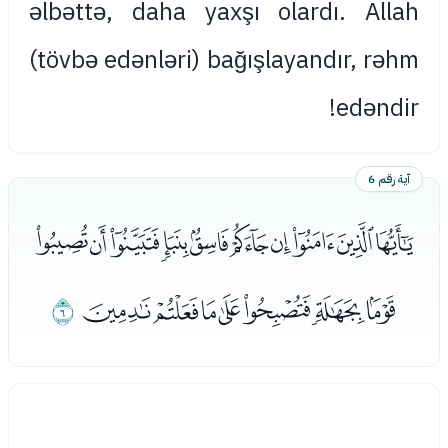
əlbəttə, daha yaxşı olardı. Allah
(tövbə edənləri) bağışlayandır, rəhm
edəndir!
آية رقم 6
ﭟﭠﭡﭢﭣﭤﭥﭦﭧﭨ
ﭩﭪﭫﭬﭭﭮﭯ
ﭰ