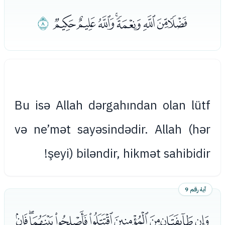
ﮐﮑﮒﮓﮔﮕﮖﮗ
ﮘ
Bu isə Allah dərgahından olan lütf
və ne’mət sayəsindədir. Allah (hər
şeyi) biləndir, hikmət sahibidir!
آية رقم 9
ﮙﮚﮛﮜﮝﮞﮟﮠﮡ