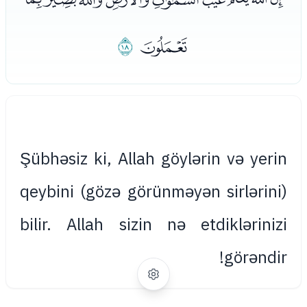
ﰓ
ﰔ
Şübhəsiz ki, Allah göylərin və yerin
qeybini (gözə görünməyən sirlərini)
bilir. Allah sizin nə etdiklərinizi
görəndir!