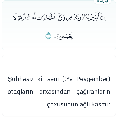
آية رقم 4
ﯫﯬﯭﯮﯯﯰﯱﯲ
ﯳ
ﯴ
(Ya Peyğəmbər!) Şübhəsiz ki, səni
otaqların arxasından çağıranların
çoxusunun ağlı kəsmir!