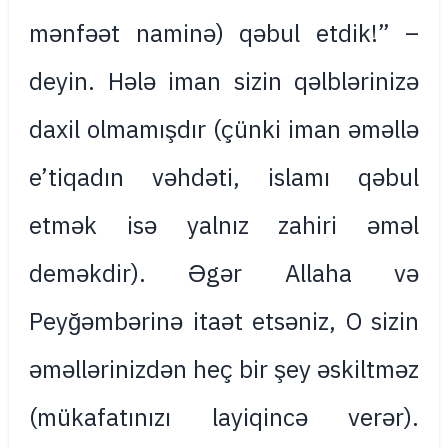
mənfəət naminə) qəbul etdik!” –
deyin. Hələ iman sizin qəlblərinizə
daxil olmamışdır (çünki iman əməllə
e’tiqadın vəhdəti, islamı qəbul
etmək isə yalnız zahiri əməl
deməkdir). Əgər Allaha və
Peyğəmbərinə itaət etsəniz, O sizin
əməllərinizdən heç bir şey əskiltməz
(mükafatınızı layiqincə verər).