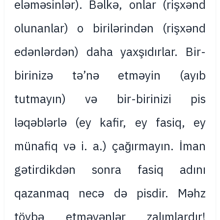
eləməsinlər). Bəlkə, onlar (rişxənd
olunanlar) o birilərindən (rişxənd
edənlərdən) daha yaxşıdırlar. Bir-
birinizə tə’nə etməyin (ayıb
tutmayın) və bir-birinizi pis
ləqəblərlə (ey kafir, ey fasiq, ey
münafiq və i. a.) çağırmayın. İman
gətirdikdən sonra fasiq adını
qazanmaq necə də pisdir. Məhz
tövbə etməyənlər zalımlardır!