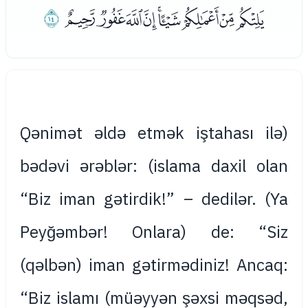
ﮢﮣﮤﮥﮦﮧﮨﮩﮪ
ﮫ
(Qənimət əldə etmək iştahası ilə
islama daxil olan) bədəvi ərəblər:
“Biz iman gətirdik!” – dedilər. (Ya
Peyğəmbər! Onlara) de: “Siz
(qəlbən) iman gətirmədiniz! Ancaq:
“Biz islamı (müəyyən şəxsi məqsəd,