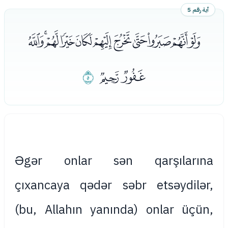
آية رقم 5
ﭑﭒﭓﭔﭕﭖﭗﭘﭙﭚﭛ
ﭜﭝ
ﭞ
Əgər onlar sən qarşılarına
çıxancaya qədər səbr etsəydilər,
(bu, Allahın yanında) onlar üçün,