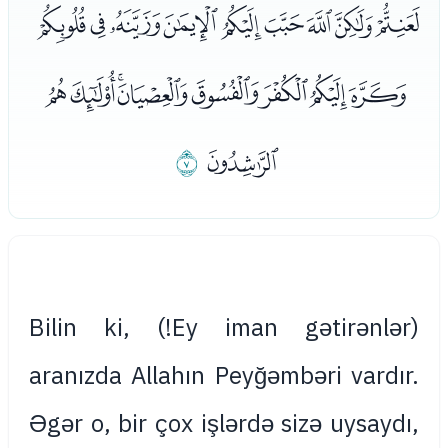
ﭽﭾﭿﮀﮁﮂﮃﮄﮅ
ﮆﮇﮈﮉﮊﮋﮌﮍ
ﮎ
ﮏ
(Ey iman gətirənlər!) Bilin ki,
aranızda Allahın Peyğəmbəri vardır.
Əgər o, bir çox işlərdə sizə uysaydı,