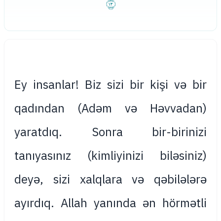
ﮋ
Ey insanlar! Biz sizi bir kişi və bir
qadından (Adəm və Həvvadan)
yaratdıq. Sonra bir-birinizi
tanıyasınız (kimliyinizi biləsiniz)
deyə, sizi xalqlara və qəbilələrə
ayırdıq. Allah yanında ən hörmətli