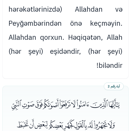
hərəkətlərinizdə) Allahdan və
Peyğəmbərindən önə keçməyin.
Allahdan qorxun. Həqiqətən, Allah
(hər şeyi) eşidəndir, (hər şeyi)
biləndir!
آية رقم 2
ﮠﮡﮢﮣﮤﮥﮦﮧﮨ
ﮩﮪﮫﮬﮭﮮﮯﮰﮱ