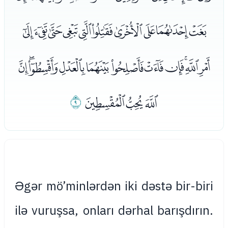
ﮢﮣﮤﮥﮦﮧﮨﮩﮪﮫ
ﮬﮭﮮﮯﮰﮱﯓﯔﯕﯖﯗ
ﯘﯙﯚ
ﯛ
Əgər mö’minlərdən iki dəstə bir-biri
ilə vuruşsa, onları dərhal barışdırın.