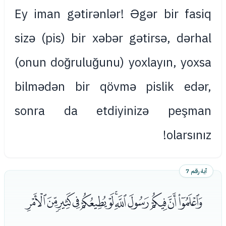
Ey iman gətirənlər! Əgər bir fasiq
sizə (pis) bir xəbər gətirsə, dərhal
(onun doğruluğunu) yoxlayın, yoxsa
bilmədən bir qövmə pislik edər,
sonra da etdiyinizə peşman
olarsınız!
آية رقم 7
ﭱﭲﭳﭴﭵﭶﭷﭸﭹﭺﭻﭼ