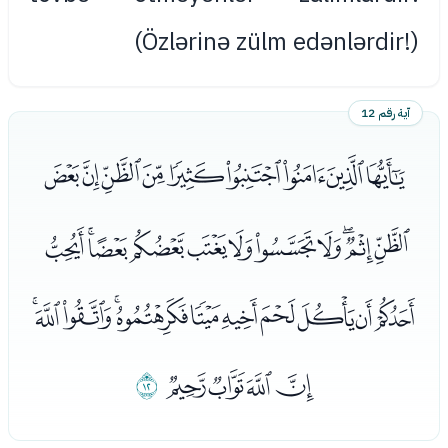
(Özlərinə zülm edənlərdir!)
آية رقم 12
ﭑﭒﭓﭔﭕﭖﭗﭘﭙ
ﭚﭛﭜﭝﭞﭟﭠﭡﭢﭣﭤ
ﭥﭦﭧﭨﭩﭪﭫﭬﭭﭮﭯ
ﭰﭱﭲﭳ
ﭴ