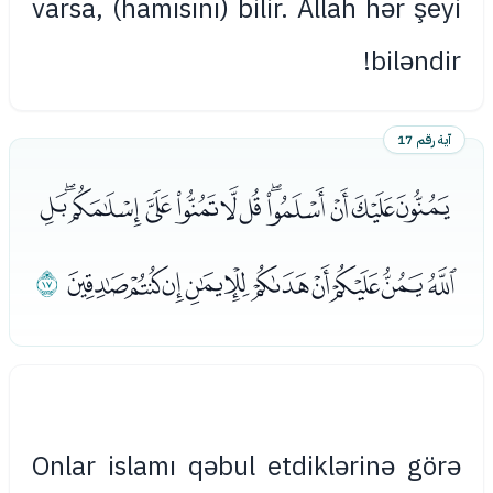
varsa, (hamısını) bilir. Allah hər şeyi
biləndir!
آية رقم 17
ﯳﯴﯵﯶﯷﯸﯹﯺﯻﯼﯽﯾ
ﯿﰀﰁﰂﰃﰄﰅﰆﰇ
ﰈ
Onlar islamı qəbul etdiklərinə görə