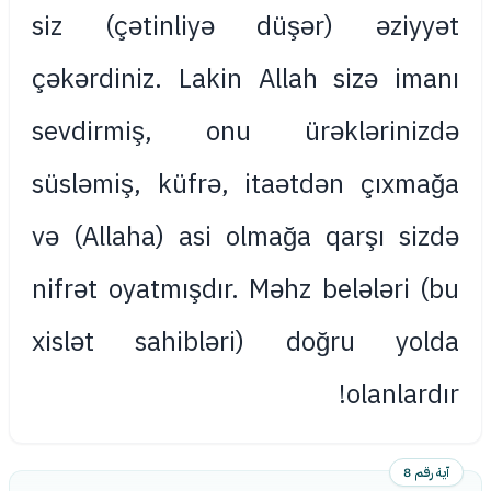
siz (çətinliyə düşər) əziyyət
çəkərdiniz. Lakin Allah sizə imanı
sevdirmiş, onu ürəklərinizdə
süsləmiş, küfrə, itaətdən çıxmağa
və (Allaha) asi olmağa qarşı sizdə
nifrət oyatmışdır. Məhz belələri (bu
xislət sahibləri) doğru yolda
olanlardır!
آية رقم 8