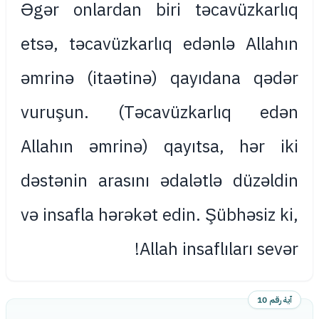
Əgər onlardan biri təcavüzkarlıq
etsə, təcavüzkarlıq edənlə Allahın
əmrinə (itaətinə) qayıdana qədər
vuruşun. (Təcavüzkarlıq edən
Allahın əmrinə) qayıtsa, hər iki
dəstənin arasını ədalətlə düzəldin
və insafla hərəkət edin. Şübhəsiz ki,
Allah insaflıları sevər!
آية رقم 10