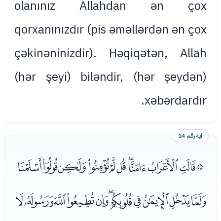
olanınız Allahdan ən çox
qorxanınızdır (pis əməllərdən ən çox
çəkinəninizdir). Həqiqətən, Allah
(hər şeyi) biləndir, (hər şeydən)
xəbərdardır.
آية رقم 14
ﮌﮍﮎﮏﮐﮑﮒﮓﮔﮕﮖ
ﮗﮘﮙﮚﮛﮜﮝﮞﮟﮠﮡ