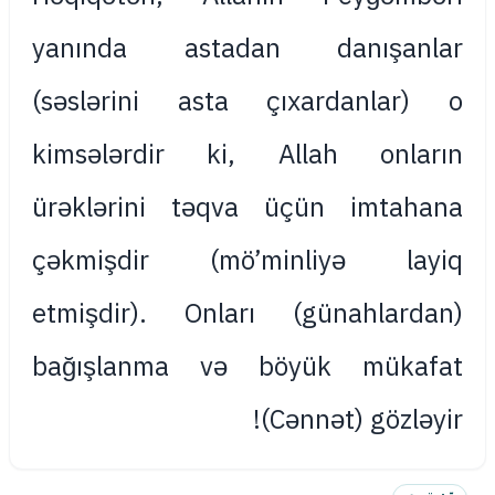
yanında astadan danışanlar
(səslərini asta çıxardanlar) o
kimsələrdir ki, Allah onların
ürəklərini təqva üçün imtahana
çəkmişdir (mö’minliyə layiq
etmişdir). Onları (günahlardan)
bağışlanma və böyük mükafat
(Cənnət) gözləyir!