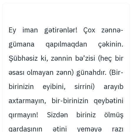
Ey iman gətirənlər! Çox zənnə-
gümana qapılmaqdan çəkinin.
Şübhəsiz ki, zənnin bə’zisi (heç bir
əsası olmayan zənn) günahdır. (Bir-
birinizin eyibini, sirrini) arayıb
axtarmayın, bir-birinizin qeybətini
qırmayın! Sizdən biriniz ölmüş
qardaşının ətini yeməyə razı