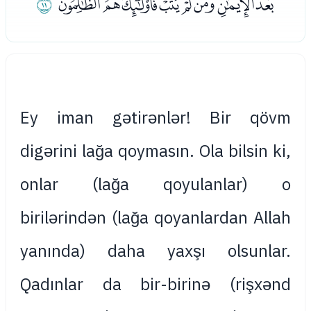
ﰉﰊﰋﰌﰍﰎﰏﰐﰑ
ﰒ
Ey iman gətirənlər! Bir qövm
digərini lağa qoymasın. Ola bilsin ki,
onlar (lağa qoyulanlar) o
birilərindən (lağa qoyanlardan Allah
yanında) daha yaxşı olsunlar.
Qadınlar da bir-birinə (rişxənd