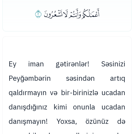
ﯓﯔﯕﯖ
ﯗ
Ey iman gətirənlər! Səsinizi
Peyğəmbərin səsindən artıq
qaldırmayın və bir-birinizlə ucadan
danışdığınız kimi onunla ucadan
danışmayın! Yoxsa, özünüz də