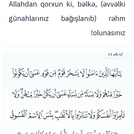
Allahdan qorxun ki, bəlkə, (əvvəlki
günahlarınız bağışlanıb) rəhm
olunasınız!
آية رقم 11
ﯨﯩﯪﯫﯬﯭﯮﯯﯰﯱﯲ
ﯳﯴﯵﯶﯷﯸﯹﯺﯻﯼﯽﯾﯿ
ﰀﰁﰂﰃﰄﰅﰆﰇﰈ