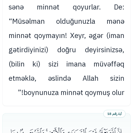
sənə minnət qoyurlar. De:
“Müsəlman olduğunuzla mənə
minnət qoymayın! Xeyr, əgər (iman
gətirdiyinizi) doğru deyirsinizsə,
(bilin ki) sizi imana müvəffəq
etməklə, əslində Allah sizin
boynunuza minnət qoymuş olur!”
آية رقم 18
ﰉﰊﰋﰌﰍﰎﰏﰐﰑﰒ