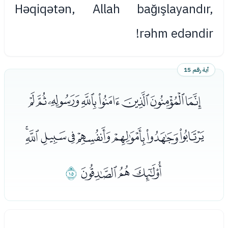
Həqiqətən, Allah bağışlayandır,
rəhm edəndir!
آية رقم 15
ﮬﮭﮮﮯﮰﮱﯓﯔ
ﯕﯖﯗﯘﯙﯚﯛﯜ
ﯝﯞﯟ
ﯠ