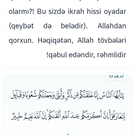
olarmı?! Bu sizdə ikrah hissi oyadar
(qeybət də belədir). Allahdan
qorxun. Həqiqətən, Allah tövbələri
qəbul edəndir, rəhmlidir!
آية رقم 13
ﭵﭶﭷﭸﭹﭺﭻﭼﭽﭾ
ﭿﮀﮁﮂﮃﮄﮅﮆﮇﮈﮉﮊ