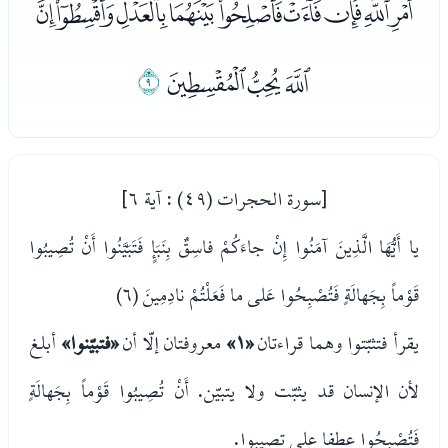
ﮬﮭﮮﮯﮰﮱﯓﯔﯕﯖﯗ
ﯘﯙﯚ
ﯛ
[سورة الحجرات (٤٩) : آية ٦]
يا أَيُّهَا الَّذِينَ آمَنُوا إِنْ جاءَكُمْ فاسِقٌ بِنَبَإٍ فَتَبَيَّنُوا أَنْ تُصِيبُوا
قَوْماً بِجَهالَةٍ فَتُصْبِحُوا عَلى ما فَعَلْتُمْ نادِمِينَ (٦)
يقرأ فتثبّتوا وهما قراءتان
«١»
معروفتان إلّا أن
«فتبيّنوا»
أبلغ
لأن الإنسان قد يثبّت ولا يتبيّن. أَنْ تُصِيبُوا قَوْماً بِجَهالَةٍ
فَتُصْبِحُوا عطفا على تصيبوا.