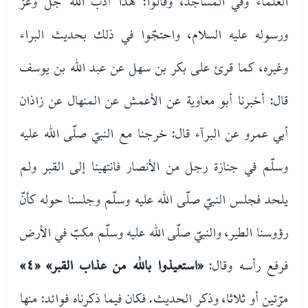
العلماء وفي المساجد، وقالوا: هذا أدب الله جلّ وعزّ
ورسوله عليه السلام، واحتجّوا في ذلك بحديث البراء
وغيره، كما قرئ على بكر بن سهل عن عبد الله بن يوسف
قال: أخبرنا أبو معاوية عن الأعمش عن المنهال عن زاذان
أبي عمرو عن البرآء قال: خرجنا مع النبيّ صلّى الله عليه
وسلّم في جنازة رجل من الأنصار فانتهينا إلى القبر ولم
يلحد فجلس النبيّ صلّى الله عليه وسلّم وجلسنا حوله كأنّ
رؤوسنا الطير، والنبيّ صلّى الله عليه وسلّم مكبّ في الأرض
فرفع رأسه وقال:
«استعيذوا بالله من عذاب القبر»
«٤»
مرّتين أو ثلاثا، وذكر الحديث. فكان فيما ذكرناه فوائد: منها