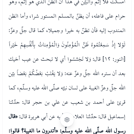
أمسكت فلا إثم والبيّن في هذا أنّ الظنّ الذي هو إثم، وهو
حرام على فاعله، أن يظنّ بالمسلم المستور شرا، وأما الظن
المندوب إليه فأن تظنّ به خيرا وجميلا، كما قال جلّ وعزّ:
لَوْلا إِذْ سَمِعْتُمُوهُ ظَنَّ الْمُؤْمِنُونَ وَالْمُؤْمِناتُ بِأَنْفُسِهِمْ خَيْراً
[النور: ١٢] قال: وَلا تَجَسَّسُوا أي لا تبحث عن عيب أخيك
بعد أن ستره الله جلّ وعزّ عنه: وَلا يَغْتَبْ بَعْضُكُمْ بَعْضاً بيّن
الله جلّ وعزّ الغيبة على لسان نبيّه صلّى الله عليه وسلّم، كما
قرئ على أحمد بن شعيب عن علي بن حجر قال: حدّثنا
إسماعيل قال: حدّثنا العلاء عن أبيه عن أبي هريرة قال:
«قال
رسول الله صلّى الله عليه وسلّم: «أتدرون ما الغيبة؟ قالوا: