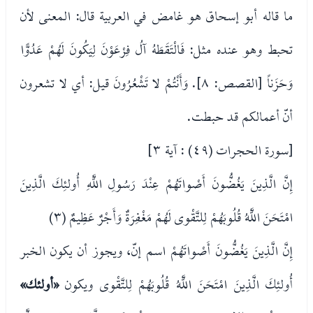
ما قاله أبو إسحاق هو غامض في العربية قال: المعنى لأن
تحبط وهو عنده مثل: فَالْتَقَطَهُ آلُ فِرْعَوْنَ لِيَكُونَ لَهُمْ عَدُوًّا
وَحَزَناً [القصص: ٨]. وَأَنْتُمْ لا تَشْعُرُونَ قيل: أي لا تشعرون
أنّ أعمالكم قد حبطت.
[سورة الحجرات (٤٩) : آية ٣]
إِنَّ الَّذِينَ يَغُضُّونَ أَصْواتَهُمْ عِنْدَ رَسُولِ اللَّهِ أُولئِكَ الَّذِينَ
امْتَحَنَ اللَّهُ قُلُوبَهُمْ لِلتَّقْوى لَهُمْ مَغْفِرَةٌ وَأَجْرٌ عَظِيمٌ (٣)
إِنَّ الَّذِينَ يَغُضُّونَ أَصْواتَهُمْ اسم إنّ، ويجوز أن يكون الخبر
أُولئِكَ الَّذِينَ امْتَحَنَ اللَّهُ قُلُوبَهُمْ لِلتَّقْوى ويكون
«أولئك»