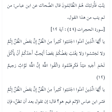
يَتُبْ فَأُولئِكَ هُمُ الظَّالِمُونَ قال الضّحاك عن ابن عباس: من
لم يتب من هذا القول.
[سورة الحجرات (٤٩) : آية ١٢]
يا أَيُّهَا الَّذِينَ آمَنُوا اجْتَنِبُوا كَثِيراً مِنَ الظَّنِّ إِنَّ بَعْضَ الظَّنِّ إِثْمٌ
وَلا تَجَسَّسُوا وَلا يَغْتَبْ بَعْضُكُمْ بَعْضاً أَيُحِبُّ أَحَدُكُمْ أَنْ يَأْكُلَ
لَحْمَ أَخِيهِ مَيْتاً فَكَرِهْتُمُوهُ وَاتَّقُوا اللَّهَ إِنَّ اللَّهَ تَوَّابٌ رَحِيمٌ
(١٢)
يا أَيُّهَا الَّذِينَ آمَنُوا اجْتَنِبُوا كَثِيراً مِنَ الظَّنِّ إِنَّ بَعْضَ الظَّنِّ إِثْمٌ
فسّر ابن عباس الإثم فيم هو؟ قال: إن تقول بعد أن تظنّ، فإن