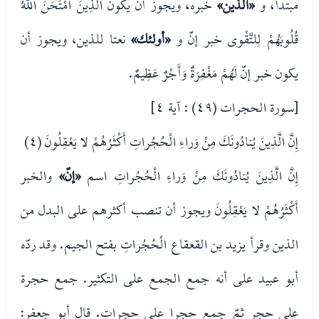
مبتدأ، و
«الذين»
خبره، ويجوز أن يكون الَّذِينَ امْتَحَنَ اللَّهُ
قُلُوبَهُمْ لِلتَّقْوى خبر إنّ و
«أولئك»
نعتا للذين، ويجوز أن
يكون خبر إنّ لَهُمْ مَغْفِرَةٌ وَأَجْرٌ عَظِيمٌ.
[سورة الحجرات (٤٩) : آية ٤]
إِنَّ الَّذِينَ يُنادُونَكَ مِنْ وَراءِ الْحُجُراتِ أَكْثَرُهُمْ لا يَعْقِلُونَ (٤)
إِنَّ الَّذِينَ يُنادُونَكَ مِنْ وَراءِ الْحُجُراتِ اسم
«إنّ»
والخبر
أَكْثَرُهُمْ لا يَعْقِلُونَ ويجوز أن تنصب أكثرهم على البدل من
الذين وقرأ يزيد بن القعقاع الْحُجُراتِ بفتح الجيم. وقد ردّه
أبو عبيد على أنه جمع الجمع على التكثير. جمع حجرة
على حجر ثمّ جمع حجرا على حجرات. قال أبو جعفر: