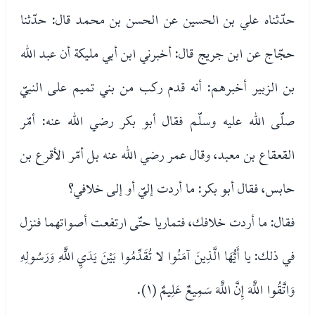
حدّثناه علي بن الحسين عن الحسن بن محمد قال: حدّثنا
حجّاج عن ابن جريج قال: أخبرني ابن أبي مليكة أن عبد الله
بن الزبير أخبرهم: أنه قدم ركب من بني تميم على النبيّ
صلّى الله عليه وسلّم فقال أبو بكر رضي الله عنه: أمّر
القعقاع بن معبد، وقال عمر رضي الله عنه بل أمّر الأقرع بن
حابس، فقال أبو بكر: ما أردت إليّ أو إلى خلافي؟
فقال: ما أردت خلافك، فتماريا حتّى ارتفعت أصواتهما فنزل
في ذلك: يا أَيُّهَا الَّذِينَ آمَنُوا لا تُقَدِّمُوا بَيْنَ يَدَيِ اللَّهِ وَرَسُولِهِ
وَاتَّقُوا اللَّهَ إِنَّ اللَّهَ سَمِيعٌ عَلِيمٌ (١).