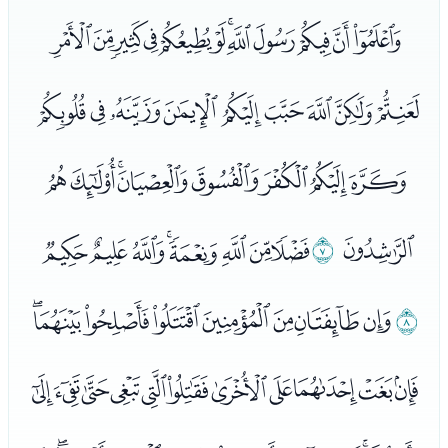
ﭱﭲﭳﭴﭵﭶﭷﭸﭹﭺﭻﭼ
ﭽﭾﭿﮀﮁﮂﮃﮄﮅ
ﮆﮇﮈﮉﮊﮋﮌﮍ
ﮎ
ﮏ
ﮐﮑﮒﮓﮔﮕﮖﮗ
ﮘ
ﮙﮚﮛﮜﮝﮞﮟﮠ
ﮡﮢﮣﮤﮥﮦﮧﮨﮩﮪﮫ