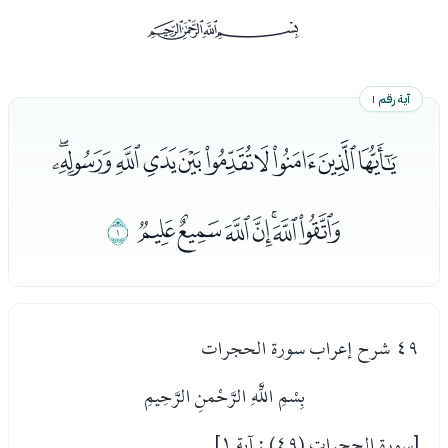
ﰡ
آية رقم ١
ﮎﮏﮐﮑﮒﮓﮔﮕﮖﮗ
ﮘﮙﮚﮛﮜﮝﮞ
ﮟ
٤٩ شرح إعراب سورة الحجرات
بِسْمِ اللَّهِ الرَّحْمنِ الرَّحِيمِ
[سورة الحجرات (٤٩) : آية ١]