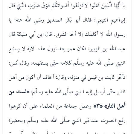
يا أَيُّهَا الَّذِينَ آمَنُوا لا تَرْفَعُوا أَصْواتَكُمْ فَوْقَ صَوْتِ النَّبِيِّ قال
إبراهيم التيمي: فقال أبو بكر الصديق رضي الله عنه: يا
رسول الله لا أكلمك إلا أخا السّرار. قال ابن أبي مليكة قال
عبد الله بن الزبير: فكان عمر بعد نزول هذه الآية لا يسمّع
النبيّ صلّى الله عليه وسلّم كلامه حتّى يستفهمه. وقال أنس:
تأخّر ثابت بن قيس في منزله، وقال: أخاف أن أكون من أهل
النار حتّى أرسل إليه النبيّ صلّى الله عليه وسلّم:
«لست من
أهل النار»
«٣»
وعمل جماعة من العلماء على أن كرهوا
رفع الصوت عند قبر النبيّ صلّى الله عليه وسلّم وبحضرة