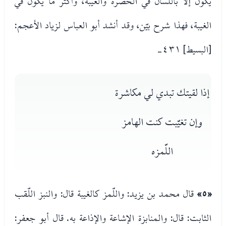
يكون إلّا باللسان في الحضرة والغيبة، وأكثر ما يكون في
الغيبة، فهذا شرح بيّن، وقد أنشد أبو العباس لزياد الأعجم:
[البسيط] ٤٣١-
إذا لقيتك تبدي لي مكاشرة
وإن تغيّبت كنت الهامز
اللّمزه
«٥»
قال محمد بن يزيد: واللّمز كالغيبة قال: والنبز اللّقب
الثابت: قال: والمنابزة الإشاعة والإذاعة به. قال أبو جعفر: