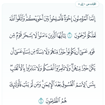
الآيات من ١٠ إلى ١١
ﯜﯝﯞﯟﯠﯡﯢﯣﯤ
ﯥﯦ
ﯧ
ﯨﯩﯪﯫﯬﯭﯮ
ﯯﯰﯱﯲﯳﯴﯵﯶﯷﯸﯹﯺ
ﯻﯼﯽﯾﯿﰀﰁﰂﰃﰄﰅ
ﰆﰇﰈﰉﰊﰋﰌﰍﰎﰏ
ﰐﰑ
ﰒ