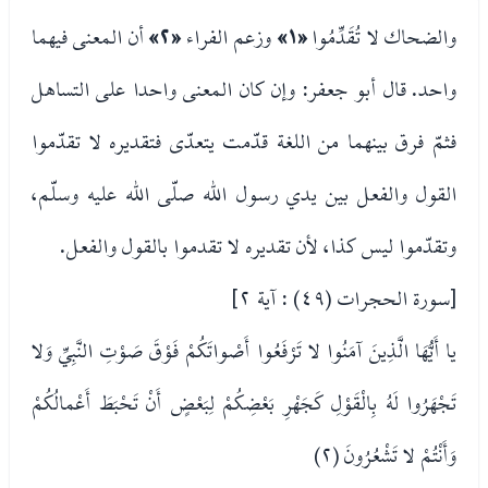
والضحاك لا تُقَدِّمُوا
«١»
وزعم الفراء
«٢»
أن المعنى فيهما
واحد. قال أبو جعفر: وإن كان المعنى واحدا على التساهل
فثمّ فرق بينهما من اللغة قدّمت يتعدّى فتقديره لا تقدّموا
القول والفعل بين يدي رسول الله صلّى الله عليه وسلّم،
وتقدّموا ليس كذا، لأن تقديره لا تقدموا بالقول والفعل.
[سورة الحجرات (٤٩) : آية ٢]
يا أَيُّهَا الَّذِينَ آمَنُوا لا تَرْفَعُوا أَصْواتَكُمْ فَوْقَ صَوْتِ النَّبِيِّ وَلا
تَجْهَرُوا لَهُ بِالْقَوْلِ كَجَهْرِ بَعْضِكُمْ لِبَعْضٍ أَنْ تَحْبَطَ أَعْمالُكُمْ
وَأَنْتُمْ لا تَشْعُرُونَ (٢)