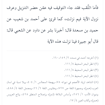
فأما اللّقب فقد جاء التوقيف فيه عمّن حضر التنزيل وعرف
نزول الآية فيم نزلت، كما قرئ على أحمد بن شعيب عن
حميد بن مسعدة قال: أخبرنا بشر عن داود عن الشعبي قال:
قال أبو جبيرة فينا نزلت هذه الآية
(١) أخرجه أحمد في مسنده ٢/ ١٥٩، ١٦٠.
(٢) انظر البحر المحيط ٨/ ١١١.
(٣) انظر البحر المحيط ٨/ ١١١.
(٤) انظر البحر المحيط ٨/ ١١١.
(٥) الشاهد لزياد الأعجم في ديوانه ٧٨، وبهجة المجالس ١/ ٤٠٤، وبلا نسبة في لسان
العرب (همز)، وجمهرة اللغة ص ٧٢٧، ومقاييس اللغة ٦/ ٦٦، ومجمل اللغة ٤/ ٤٨٨،
وديوان الأدب ١/ ٢٥٦، وأساس البلاغة (لمز)، وإصلاح المنطق ٤٢٨، وتاج العروس
(همز)، وكتاب العين ٤/ ١٧.