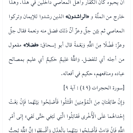
أن يحبوه كان الكفار وأهل المعاصي داخلين في هذا. وهذا
خارج من الملّة و
«الراشدون»
الذين رشدوا للإيمان وتركوا
المعاصي ثم بيّن جلّ وعزّ أنّ ذلك فضل منه ونعمة فقال جلّ
وعزّ: فَضْلًا مِنَ اللَّهِ وَنِعْمَةً قال أبو إسحاق:
«فضلا»
مفعول
من أجله أي للفضل. وَاللَّهُ عَلِيمٌ حَكِيمٌ أي عليم بمصالح
عباده ومنافعهم، حكيم في أفعاله.
[سورة الحجرات (٤٩) : آية ٩]
وَإِنْ طائِفَتانِ مِنَ الْمُؤْمِنِينَ اقْتَتَلُوا فَأَصْلِحُوا بَيْنَهُما فَإِنْ بَغَتْ
إِحْداهُما عَلَى الْأُخْرى فَقاتِلُوا الَّتِي تَبْغِي حَتَّى تَفِيءَ إِلى أَمْرِ
اللَّهِ فَإِنْ فاءَتْ فَأَصْلِحُوا بَيْنَهُما بِالْعَدْلِ وَأَقْسِطُوا إِنَّ اللَّهَ يُحِبُّ