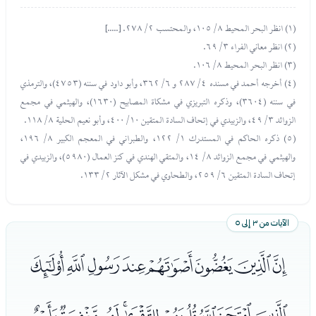
(١) انظر البحر المحيط ٨/ ١٠٥، والمحتسب ٢/ ٢٧٨. [.....]
(٢) انظر معاني الفراء ٣/ ٦٩.
(٣) انظر البحر المحيط ٨/ ١٠٦.
(٤) أخرجه أحمد في مسنده ٤/ ٢٨٧ و ٦/ ٣٦٢، وأبو داود في سننه (٤٧٥٣)، والترمذي
في سننه (٣٦٠٤)، وذكره التبريزي في مشكاة المصابيح (١٦٣٠)، والهيثمي في مجمع
الزوائد ٣/ ٤٩، والزبيدي في إتحاف السادة المتقين ١٠/ ٤٠٠، وأبو نعيم الحلية ٨/ ١١٨.
(٥) ذكره الحاكم في المستدرك ١/ ١٢٢، والطبراني في المعجم الكبير ٨/ ١٩٦،
والهيثمي في مجمع الزوائد ٨/ ١٤، والمتقي الهندي في كنز العمال (٥٩٨٠)، والزبيدي في
إتحاف السادة المتقين ٦/ ٢٥٩، والطحاوي في مشكل الآثار ٢/ ١٣٣.
الآيات من ٣ إلى ٥
ﯘﯙﯚﯛﯜﯝﯞﯟ