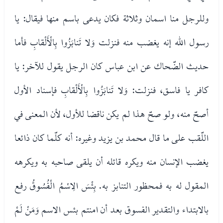
وللرجل منا اسمان وثلاثة فكان يدعى باسم منها فيقال: يا
رسول الله إنه يغضب منه فنزلت وَلا تَنابَزُوا بِالْأَلْقابِ فأما
حديث الضّحاك عن ابن عباس كان الرجل يقول للآخر: يا
كافر يا فاسق، فنزلت: وَلا تَنابَزُوا بِالْأَلْقابِ فإسناد الأول
أصحّ منه، ولو صحّ هذا لم يكن ناقضا للأول، لأن المعنى في
اللّقب على ما قال محمد بن يزيد وغيره: أنه كلّما كان ذائعا
يغضب الإنسان منه ويكره قائله أن يلقى صاحبه به ويكرهه
المقول له به فمحظور التنابز به. بِئْسَ الِاسْمُ الْفُسُوقُ رفع
بالابتداء والتقدير الفسوق بعد أن امنتم بئس الاسم وَمَنْ لَمْ