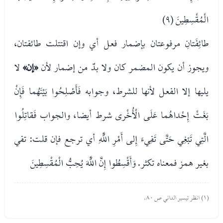
الْمُقْسِطِينَ (٩)
طائِفَتانِ مرفوعتان بإضمار فعل أي وإن اقتتلت طائفتان،
ويجوز أن يكون المضمر كان ولا بدّ من إضمار لأن
«إن»
لا
يليها إلا الفعل لأنها للشرط، وجوابه فَأَصْلِحُوا بَيْنَهُما فَإِنْ
بَغَتْ إِحْداهُما عَلَى الْأُخْرى شرط أيضا، والجواب فَقاتِلُوا
الَّتِي تَبْغِي حَتَّى تَفِيءَ إِلى أَمْرِ اللَّهِ أي ترجع فإن قلت: تفي
بغير همز فمعناه تكثر. وَأَقْسِطُوا إِنَّ اللَّهَ يُحِبُّ الْمُقْسِطِينَ
(١) انظر تيسير الداني ص ٨٠.