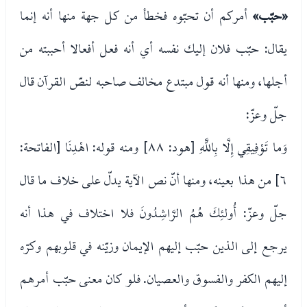
«حبّب»
أمركم أن تحبّوه فخطأ من كل جهة منها أنه إنما
يقال: حبّب فلان إليك نفسه أي أنه فعل أفعالا أحببته من
أجلها، ومنها أنه قول مبتدع مخالف صاحبه لنصّ القرآن قال
جلّ وعزّ:
وَما تَوْفِيقِي إِلَّا بِاللَّهِ [هود: ٨٨] ومنه قوله: اهْدِنَا [الفاتحة:
٦] من هذا بعينه، ومنها أنّ نص الآية يدلّ على خلاف ما قال
جلّ وعزّ: أُولئِكَ هُمُ الرَّاشِدُونَ فلا اختلاف في هذا أنه
يرجع إلى الذين حبّب إليهم الإيمان وزيّنه في قلوبهم وكرّه
إليهم الكفر والفسوق والعصيان. فلو كان معنى حبّب أمرهم