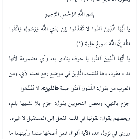
بِسْمِ اللَّهِ الرَّحْمنِ الرَّحِيمِ
يا أَيُّهَا الَّذِينَ آمَنُوا لا تُقَدِّمُوا بَيْنَ يَدَيِ اللَّهِ وَرَسُولِهِ وَاتَّقُوا
اللَّهَ إِنَّ اللَّهَ سَمِيعٌ عَلِيمٌ (١)
يا أَيُّهَا الَّذِينَ آمَنُوا يا حرف ينادى به، وأي مضمومة لأنها
نداء مفرد، وها للتنبيه، الَّذِينَ في موضع رفع نعت لأيّ. ومن
العرب من يقول: اللّذون آمَنُوا صلة
«الذين»
. لا تُقَدِّمُوا
جزم بالنهي، وبعض النحويين يقول: جزم بلا لشبهها بلم،
وبعضهم يقول: لقوتها في قلب الفعل إلى المستقبل لا غيره.
وروي في نزول هذه الآية أقوال فمن أصحّها سندا وأبينهما ما