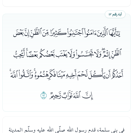
آية رقم ١٢
ﭑﭒﭓﭔﭕﭖﭗﭘﭙ
ﭚﭛﭜﭝﭞﭟﭠﭡﭢﭣﭤ
ﭥﭦﭧﭨﭩﭪﭫﭬﭭﭮﭯ
ﭰﭱﭲﭳ
ﭴ
في بني سلمة، قدم رسول الله صلّى الله عليه وسلّم المدينة