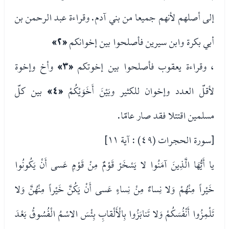
إلى أصلهم لأنهم جميعا من بني آدم. وقراءة عبد الرحمن بن
أبي بكرة وابن سيرين فأصلحوا بين إخوانكم
«٢»
، وقراءة يعقوب فأصلحوا بين إخوتكم
«٣»
وأخ وإخوة
لأقلّ العدد وإخوان للكثير وبَيْنَ أَخَوَيْكُمْ
«٤»
بين كلّ
مسلمين اقتتلا فقد صار عامّا.
[سورة الحجرات (٤٩) : آية ١١]
يا أَيُّهَا الَّذِينَ آمَنُوا لا يَسْخَرْ قَوْمٌ مِنْ قَوْمٍ عَسى أَنْ يَكُونُوا
خَيْراً مِنْهُمْ وَلا نِساءٌ مِنْ نِساءٍ عَسى أَنْ يَكُنَّ خَيْراً مِنْهُنَّ وَلا
تَلْمِزُوا أَنْفُسَكُمْ وَلا تَنابَزُوا بِالْأَلْقابِ بِئْسَ الاسْمُ الْفُسُوقُ بَعْدَ