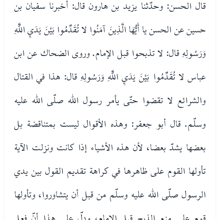
قال الحسن: وحدّثنا يزيد بن هارون قال: أخبرنا سفيان بن
حسين عن الحسن يا أَيُّهَا الَّذِينَ آمَنُوا لا تُقَدِّمُوا بَيْنَ يَدَيِ اللَّهِ
وَرَسُولِهِ قال: لا تذبحوا قبل الإمام. وروى الضحاك عن ابن
عباس لا تُقَدِّمُوا بَيْنَ يَدَيِ اللَّهِ وَرَسُولِهِ قال: هذا في القتال
والشرائع لا تقضوا حتّى يأمر رسول الله صلّى الله عليه
وسلّم. قال أبو جعفر: وهذه الأقوال ليست بمتناقضة بل
بعضها يشدّ بعضا، لأن هذه الأشياء إذا كانت ونزلت الآية
تأولها القوم على ظاهرها في كراهة تقديم القول بين يدي
الرسول صلّى الله عليه وسلّم من قبل أن يتشاوروا، وتأولها
قوم على منع الذبح قبل الإمام، ودلّ على هذا أنّ فعل