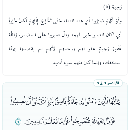
رَحِيمٌ (٥)
وَلَوْ أَنَّهُمْ صَبَرُوا أي عند النداء حَتَّى تَخْرُجَ إِلَيْهِمْ لَكانَ خَيْراً
أي لكان الصبر خيرا لهم، ودلّ صبروا على المضمر. وَاللَّهُ
غَفُورٌ رَحِيمٌ غفر لهم ورحمهم لأنهم لم يقصدوا بهذا
استخفافا، وإنما كان منهم سوء أدب.
الآيات من ٦ إلى ٩
ﭟﭠﭡﭢﭣﭤﭥﭦﭧﭨ
ﭩﭪﭫﭬﭭﭮﭯ
ﭰ