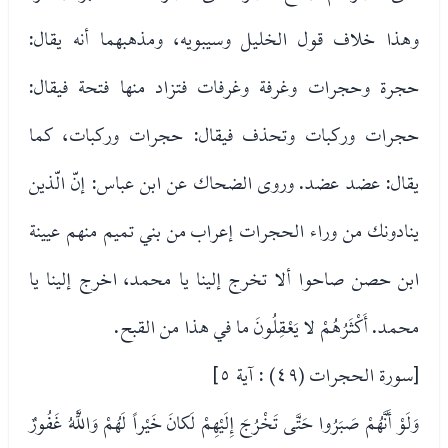
وهذا خلاف قول الخليل وسيبويه، ومذهبهما أنه يقال:
حجرة وحجرات وغرفة وغرفات فتزاد منها فتحة فيقال:
حجرات وركبات وتحذف فيقال: حجرات وركبات، كما
يقال: عضد عضد. وروى الضحاك عن ابن عباس: إنّ الّذين
ينادونك من وراء الحجرات إعراب من بني تميم منهم عيينة
ابن حصن صاحوا ألا تخرج إلينا يا محمد، اخرج إلينا يا
محمد. أَكْثَرُهُمْ لا يَعْقِلُونَ ما في هذا من القبح.
[سورة الحجرات (٤٩) : آية ٥]
وَلَوْ أَنَّهُمْ صَبَرُوا حَتَّى تَخْرُجَ إِلَيْهِمْ لَكانَ خَيْراً لَهُمْ وَاللَّهُ غَفُورٌ