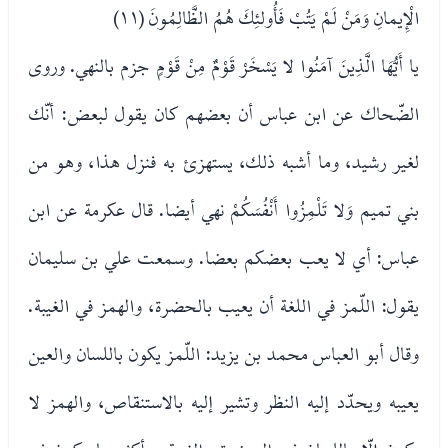
الْإِيمانِ وَمَنْ لَمْ يَتُبْ فَأُولئِكَ هُمُ الظَّالِمُونَ (١١)
يا أَيُّهَا الَّذِينَ آمَنُوا لا يَسْخَرْ قَوْمٌ مِنْ قَوْمٍ جزم بالنهي. وروى
الضّحاك عن ابن عباس أن بعضهم كان يقول لبعض: أنّك
لغير رشيد، وما أشبه ذلك، يستهزئ به فنزل هذا، وهو من
بني تميم وَلا تَلْمِزُوا أَنْفُسَكُمْ نهي أيضا. قال عكرمة عن ابن
عباس: أي لا يعب بعضكم بعضا. وسمعت علي بن سليمان
يقول: اللّمز في اللغة أن يعيب بالحضرة، والهمز في الغيبة.
وقال أبو العباس محمد بن يزيد: اللّمز يكون باللسان والعين
يعيبه ويحدّد إليه النظر وتشير إليه بالاستنقاص، والهمز لا