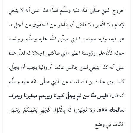
خروج النبيّ صلّى الله عليه وسلّم فدلّ هذا على أنه لا ينبغي
لإمام ولا لأمير ولا قاض أن يتأخر عن الحقوق من أجل ما
هو فيه، وفيه مجلس النبيّ صلّى الله عليه وسلّم وجلسنا
حوله كأنّ على رؤوسنا الطير، أي ساكنين إجلالا له فدلّ هذا
على أنه كذا ينبغي لمن جالس عالما أو واليا يجب أن يجلّ،
كما روى عبادة بن الصامت عن النبيّ صلّى الله عليه وسلّم
أنه قال:
«ليس منّا من لم يجلّ كبيرنا ويرحم صغيرنا ويعرف
لعالمنا»
«٥»
. وَلا تَجْهَرُوا لَهُ بِالْقَوْلِ كَجَهْرِ بَعْضِكُمْ لِبَعْضٍ
الكاف في وضع