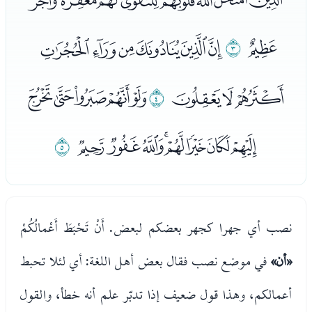
ﯠﯡﯢﯣﯤﯥﯦﯧﯨ
ﯩ
ﯪ
ﯫﯬﯭﯮﯯﯰ
ﯱﯲﯳ
ﯴ
ﭑﭒﭓﭔﭕ
ﭖﭗﭘﭙﭚﭛﭜﭝ
ﭞ
نصب أي جهرا كجهر بعضكم لبعض. أَنْ تَحْبَطَ أَعْمالُكُمْ
«أن»
في موضع نصب فقال بعض أهل اللغة: أي لئلا تحبط
أعمالكم، وهذا قول ضعيف إذا تدبّر علم أنه خطأ، والقول