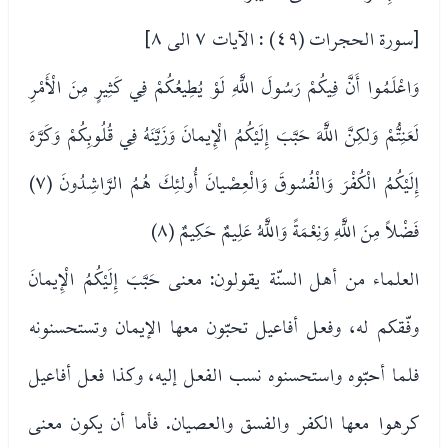
[سورة الحجرات (٤٩) : الآيات ٧ الى ٨]
وَاعْلَمُوا أَنَّ فِيكُمْ رَسُولَ اللَّهِ لَوْ يُطِيعُكُمْ فِي كَثِيرٍ مِنَ الْأَمْرِ
لَعَنِتُّمْ وَلكِنَّ اللَّهَ حَبَّبَ إِلَيْكُمُ الْإِيمانَ وَزَيَّنَهُ فِي قُلُوبِكُمْ وَكَرَّهَ
إِلَيْكُمُ الْكُفْرَ وَالْفُسُوقَ وَالْعِصْيانَ أُولئِكَ هُمُ الرَّاشِدُونَ (٧)
فَضْلاً مِنَ اللَّهِ وَنِعْمَةً وَاللَّهُ عَلِيمٌ حَكِيمٌ (٨)
العلماء من أهل السنّة يقولون: معنى حَبَّبَ إِلَيْكُمُ الْإِيمانَ
وفّقكم له، وفعل أفاعيل تحبّون معها الإيمان وتستحسنونه
فلما أحبّوه واستحسنوه نسب الفعل إليه، وكذا فعل أفاعيل
كرهوا معها الكفر والفسق والعصيان. فأما أن يكون معنى