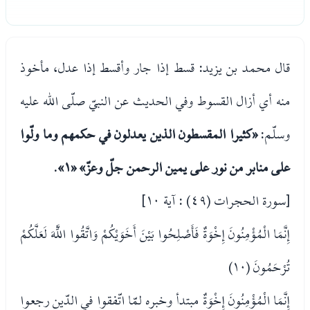
قال محمد بن يزيد: قسط إذا جار وأقسط إذا عدل، مأخوذ
منه أي أزال القسوط وفي الحديث عن النبيّ صلّى الله عليه
وسلّم:
«كثيرا المقسطون الذين يعدلون في حكمهم وما ولّوا
على منابر من نور على يمين الرحمن جلّ وعزّ»
«١»
.
[سورة الحجرات (٤٩) : آية ١٠]
إِنَّمَا الْمُؤْمِنُونَ إِخْوَةٌ فَأَصْلِحُوا بَيْنَ أَخَوَيْكُمْ وَاتَّقُوا اللَّهَ لَعَلَّكُمْ
تُرْحَمُونَ (١٠)
إِنَّمَا الْمُؤْمِنُونَ إِخْوَةٌ مبتدأ وخبره لمّا اتّفقوا في الدّين رجعوا