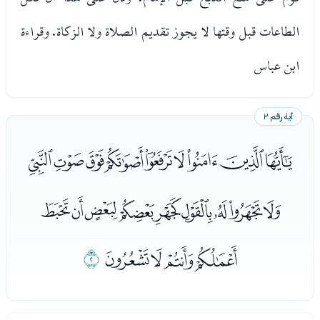
الطاعات قبل وقتها لا يجوز تقديم الصلاة ولا الزكاة. وقراءة
ابن عباس
آية رقم ٢
ﮠﮡﮢﮣﮤﮥﮦﮧﮨ
ﮩﮪﮫﮬﮭﮮﮯﮰﮱ
ﯓﯔﯕﯖ
ﯗ