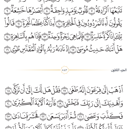
أَبْصَارُهَا خَاشِعَةٌ ﴿9﴾
يَقُولُونَ أَإِنَّا لَمَرْدُودُونَ فِي الْحَافِرَةِ ﴿10﴾
أَإِذَا كُنَّا عِظَامًا نَخِرَةً ﴿11﴾
قَالُوا تِلْكَ إِذًا كَرَّةٌ خَاسِرَةٌ ﴿12﴾
فَإِنَّمَا هِيَ زَجْرَةٌ وَاحِدَةٌ ﴿13﴾
فَإِذَا هُمْ بِالسَّاهِرَةِ ﴿14﴾
هَلْ أَتَاكَ حَدِيثُ مُوسَىٰ ﴿15﴾
إِذْ نَادَاهُ رَبُّهُ بِالْوَادِ الْمُقَدَّسِ طُوًى ﴿16﴾
اذْهَبْ إِلَىٰ فِرْعَوْنَ إِنَّهُ طَغَىٰ ﴿17﴾
فَقُلْ هَلْ لَكَ إِلَىٰ أَنْ تَزَكَّىٰ ﴿18﴾
الجزء الثلاثون
وَأَهْدِيَكَ إِلَىٰ رَبِّكَ فَتَخْشَىٰ ﴿19﴾
فَأَرَاهُ الْآيَةَ الْكُبْرَىٰ ﴿20﴾
فَكَذَّبَ وَعَصَىٰ ﴿21﴾
ثُمَّ أَدْبَرَ يَسْعَىٰ ﴿22﴾
فَحَشَرَ فَنَادَىٰ ﴿23﴾
فَقَالَ أَنَا رَبُّكُمُ الْأَعْلَىٰ ﴿24﴾
فَأَخَذَهُ اللَّهُ نَكَالَ الْآخِرَةِ وَالْأُولَىٰ ﴿25﴾
إِنَّ فِي ذَٰلِكَ لَعِبْرَةً لِمَنْ يَخْشَىٰ ﴿26﴾
أَأَنْتُمْ أَشَدُّ خَلْقًا أَمِ السَّمَاءُ ۚ بَنَاهَا ﴿27﴾