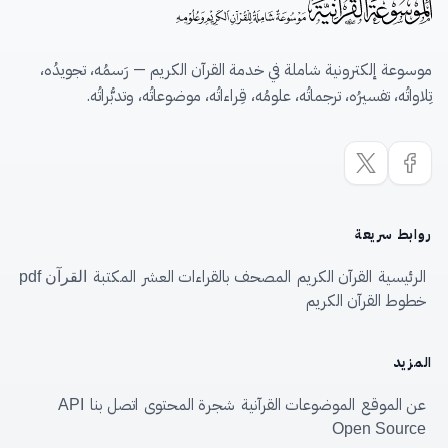
موسوعة إلكترونية شاملة في خدمة القرآن الكريم — رَسمُه، تجويدُه،
تِلاواتُه، تفسيرُه، ترجماتُه، علومُه، قِراءاتُه، موضوعاتُه، وتدبُّراتُه.
روابط سريعة
الرئيسية
القرآن الكريم
المصحف بالقراءات العشر
المكتبة
القرآن pdf
خطوط القرآن الكريم
المزيد
عن الموقع
الموضوعات القرآنية
شجرة المحتوى
اتصل بنا
API
Open Source