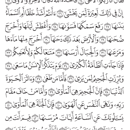
رَفَعَ سَمْكَهَا فَسَوَّاهَا ﴿28﴾
وَأَغْطَشَ لَيْلَهَا وَأَخْرَجَ ضُحَاهَا ﴿29﴾
وَالْأَرْضَ بَعْدَ ذَٰلِكَ دَحَاهَا ﴿30﴾
أَخْرَجَ مِنْهَا مَاءَهَا وَمَرْعَاهَا ﴿31﴾
وَالْجِبَالَ أَرْسَاهَا ﴿32﴾
مَتَاعًا لَكُمْ وَلِأَنْعَامِكُمْ ﴿33﴾
فَإِذَا جَاءَتِ الطَّامَّةُ الْكُبْرَىٰ ﴿34﴾
يَوْمَ يَتَذَكَّرُ الْإِنْسَانُ مَا سَعَىٰ ﴿35﴾
وَبُرِّزَتِ الْجَحِيمُ لِمَنْ يَرَىٰ ﴿36﴾
فَأَمَّا مَنْ طَغَىٰ ﴿37﴾
وَآثَرَ الْحَيَاةَ الدُّنْيَا ﴿38﴾
فَإِنَّ الْجَحِيمَ هِيَ الْمَأْوَىٰ ﴿39﴾
وَأَمَّا مَنْ خَافَ مَقَامَ رَبِّهِ وَنَهَى النَّفْسَ عَنِ الْهَوَىٰ ﴿40﴾
فَإِنَّ الْجَنَّةَ هِيَ الْمَأْوَىٰ ﴿41﴾
يَسْأَلُونَكَ عَنِ السَّاعَةِ أَيَّانَ مُرْسَاهَا ﴿42﴾
فِيمَ أَنْتَ مِنْ ذِكْرَاهَا ﴿43﴾
إِلَىٰ رَبِّكَ مُنْتَهَاهَا ﴿44﴾
إِنَّمَا أَنْتَ مُنْذِرُ مَنْ يَخْشَاهَا ﴿45﴾
كَأَنَّهُمْ يَوْمَ يَرَوْنَهَا لَمْ يَلْبَثُوا إِلَّا عَشِيَّةً أَوْ ضُحَاهَا ﴿46﴾