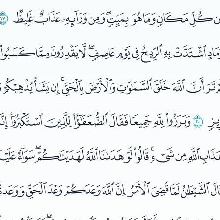
ﯙﯚﯛﯜﯝﯞﯟﯠﯡﯢ
ﯣ
ﯬﯭﯮﯯﯰﯱﯲﯳﯴﯵﯶ
ﭒﭓﭔﭕﭖﭗﭘﭙﭚﭛﭜ
ﭦ
ﭧﭨﭩﭪﭫﭬﭭﭮﭯ
ﭸﭹﭺﭻﭼﭽﭾﭿﮀﮁﮂﮃ
ﮍﮎﮏﮐﮑﮒﮓﮔﮕ