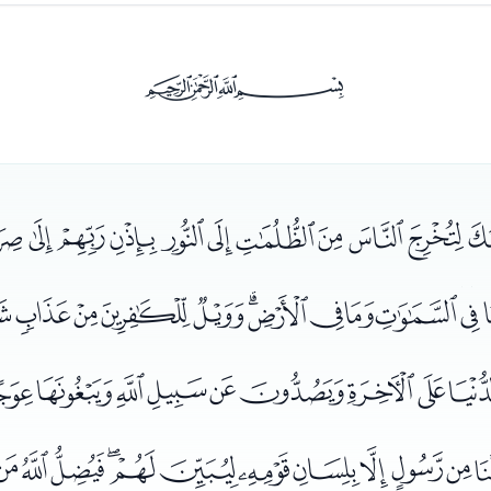
ﰡ
ﭦﭧﭨﭩﭪﭫﭬﭭﭮﭯ
ﭷﭸﭹﭺﭻﭼﭽﭾﭿﮀﮁ
ﮉﮊﮋﮌﮍﮎﮏﮐ
ﮘﮙﮚﮛﮜﮝﮞﮟﮠﮡﮢ