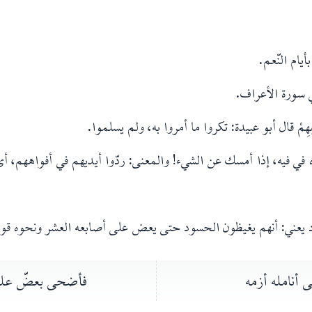
أي بأيام النّعم.
بين في سورة الأعراف.
أَفْواهِهِمْ قال أبو عبيدة: تكروا ما أمروا به، ولم يسلموا.
ه في فيه، إذا أمسك عن الشيء! والمعنى: ردّوا أيديهم في أفواههم، أ
د يعني: أنهم يغيظون الحسود حتى يعض على أصابعه العشر ونحوه قو
ى أنامله أزمه
فأضحى بعضّ على 