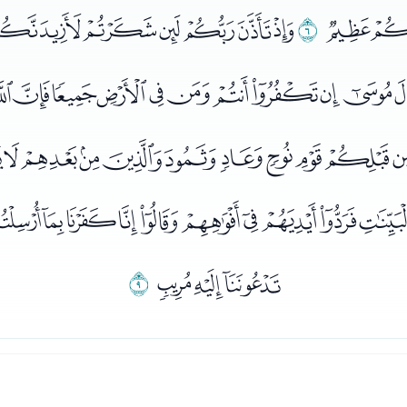
ﭫ
ﭬ
ﭭﭮﭯﭰﭱﭲﭳ
ﭻﭼﭽﭾﭿﮀﮁﮂﮃﮄ
ﮍﮎﮏﮐﮑﮒﮓﮔﮕﮖ
ﮞﮟﮠﮡﮢﮣﮤﮥﮦﮧ
ﮫﮬﮭ
ﮮ