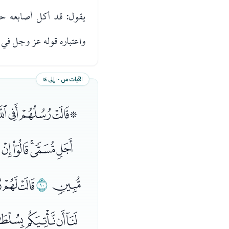
يقول: قد أكل أصابعه ح
واعتباره قوله عز وجل في موضع آخ
الآيات من ١٠ إلى ١٤
ﮯﮰﮱﯓ
ﯡﯢﯣﯤ
ﯳ
ﯴ
ﭑﭒ
ﭤﭥﭦﭧ