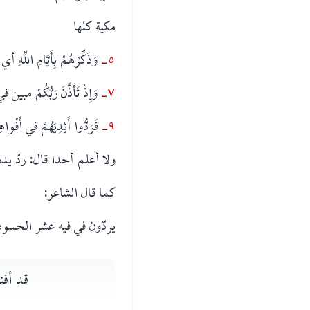
مكية كلها
٥-
وَذَكِّرْهُمْ بِأَيَّامِ اللَّهِ 
٧-
وَإِذْ تَأَذَّنَ رَبُّكُمْ م
٩-
فَرَدُّوا أَيْدِيَهُمْ فِي 
ولا أعلم أحدا قال: ردّ يد
كما قال الشاعر:
يردّون في فيه عشر الحسو
قد أفن