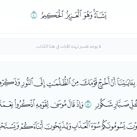
ﮦﮧﮨﮩﮪ
ﮫ
لا يوجد تفسير لهذه الآيات في هذا الكتاب.
ﮰﮱﯓﯔﯕﯖﯗﯘﯙﯚ
ﯡﯢ
ﯣ
ﭑﭒﭓﭔﭕﭖﭗ
ﭝﭞﭟﭠﭡﭢﭣﭤ