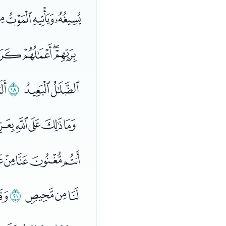
ﯕﯖﯗﯘ
ﯧﯨﯩﯪﯫ
ﯻﯼ
ﯽ
ﭑ
ﭡﭢﭣﭤﭥ
ﭳﭴﭵﭶﭷ
ﮈﮉﮊ
ﮋ
ﮌ