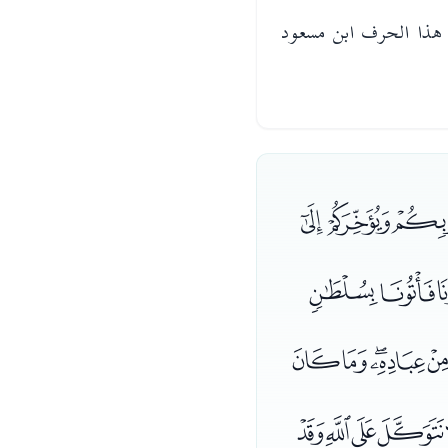
 هذا الحرف ابن مسعود
ﯞﯟﯠ
ﯰﯱﯲ
ﭠﭡﭢﭣ
ﭴﭵﭶﭷ