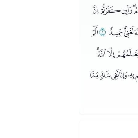
ﭴﭵﭶ
ﮅﮆ
ﮇ
ﮈ
ﮗﮘﮙ
ﮨﮩﮪ