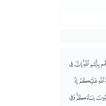
ﯛﯜﯝ
ﭘﭙ
ﭥﭦ