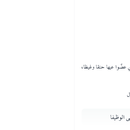
ي عضّوا عيها حنقا وغيظا،
ل
الوظيفا