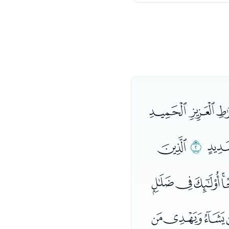
ﭰﭱﭲ
ﮂ
ﮃ
ﮄ
ﮑﮒﮓ
ﮣﮤﮥ