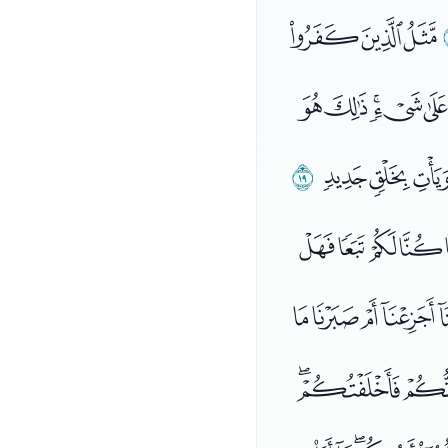
ﯤﯥﯦ
ﯷﯸﯹﯺ
ﭝﭞﭟ
ﭠ
ﭰﭱﭲ
ﮄﮅﮆﮇ
ﮖﮗﮘ