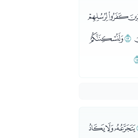
ﮆﮇﮈ
ﮖ
ﮗ
ﮱﯓﯔ