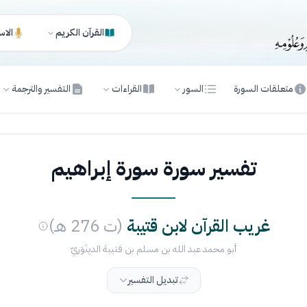
القرآن الكريم
الاس
متعلقات السورة
السور
القراءات
التفسير والترجمة
تفسير سورة سورة إبراهيم
غريب القرآن لابن قتيبة
(ت 276 هـ)
أبو محمد عبد الله بن مسلم بن قتيبة الدينَوَريّ
تبديل التفسير