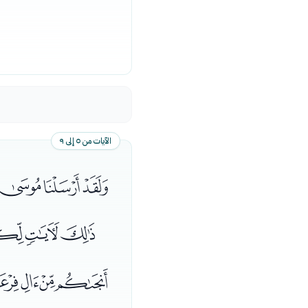
الآيات من ٥ إلى ٩
ﮬﮭﮮﮯ
ﯞﯟﯠ
ﭚﭛﭜ