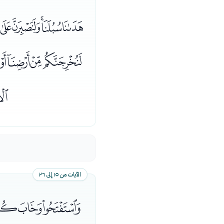
ﭸﭹﭺﭻ
ﮉﮊﮋﮌ
ﮘ
الآيات من ١٥ إلى ٢٦
ﮣﮤﮥ