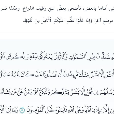
تى أفناها بالعض، فأضحى بعضّ عليّ وظيف الذراع. وهكذا فسر
ر: وَإِذا خَلَوْا عَضُّوا عَلَيْكُمُ الْأَنامِلَ مِنَ الْغَيْظِ.
ﯔﯕﯖﯗﯘﯙﯚﯛﯜﯝ
ﯥﯦﯧﯨﯩﯪﯫﯬﯭﯮﯯ
ﭓﭔﭕﭖﭗﭘﭙﭚﭛﭜﭝﭞﭟ
ﭨﭩﭪﭫﭬﭭﭮﭯ
ﭰ
ﭱﭲﭳ