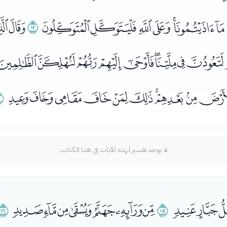
ﭼﭽﭾﭿﮀﮁﮂﮃ
ﮄ
ﮅ
ﮍﮎﮏﮐﮑﮒﮓﮔﮕ
ﮙﮚﮛﮜﮝﮞﮟﮠﮡ
ﮢ
لا يوجد تفسير لهذه الآيات في هذا الكتاب.
ﮦﮧ
ﮨ
ﮩﮪﮫﮬﮭﮮﮯ
ﮰ