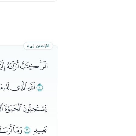
الآيات من ١ إلى ٤
ﭢﭣﭤﭥ
ﭳ
ﭴﭵﭶ
ﮅﮆﮇﮈ
ﮔ
ﮕ
ﮖﮗ