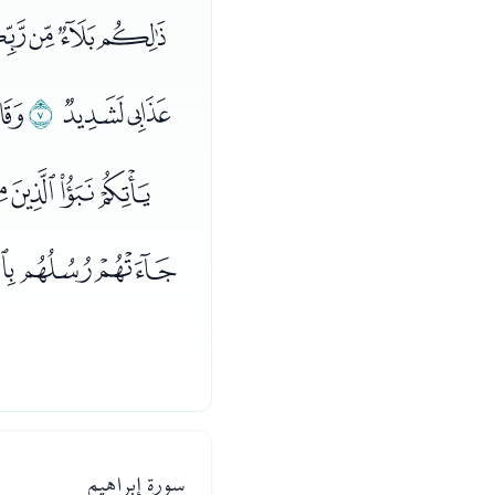
ﭧﭨﭩﭪ
ﭷﭸ
ﭹ
ﭺ
ﮉﮊﮋﮌ
ﮚﮛﮜﮝ
سورة إبراهيم