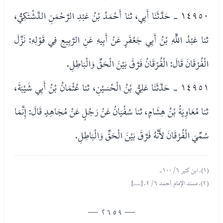
١٤٩٥٠ - حَدَّثَنَا أَبِي، ثنا أَحْمَدُ بْنُ عَبْدِ الرَّحْمَنِ الدَّشْتَكِيُّ،
ثنا عَبْدُ اللَّهِ بْنُ أَبِي جَعْفَرٍ عَنْ أَبِيهِ عَنِ الرَّبِيعِ فِي قَوْلِهِ: نَزَّلَ
الْفُرْقَانَ قَالَ: الْفُرْقَانُ فَرَّقَ بَيْنَ الْحَقِّ وَالْبَاطِلِ.
١٤٩٥١ - حَدَّثَنَا عَلِيُّ بْنُ الْحُسَيْنِ، ثنا عُثْمَانُ بْنُ أَبِي شَيْبَةَ،
ثنا مُعَاوِيَةُ بْنُ هِشَامٍ، ثنا سُفْيَانُ عَنْ رَجُلٍ عَنْ مُجَاهِدٍ قَالَ: إِنَّمَا
سُمِّيَ الْفُرْقَانَ لأَنَّهُ فَرَّقَ بَيْنَ الْحَقِّ وَالْبَاطِلِ.
(١). ابن كثير ٦/ ١٠٠-
(٢). مسند الإمام أحمد ٦/ ٢. [.....]
— 2659 —