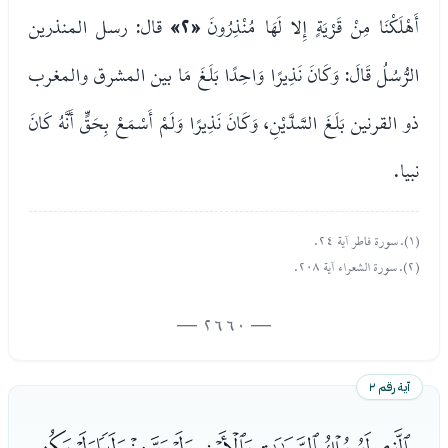
أَهْلَكْنَا مِنْ قَرْيَةٍ إِلا لَهَا مُنْذِرُونَ
«٢»
قال: رسل المنذرين
الرُّسُلُ قَالَ: وَكَانَ نَذِيرًا وَاحِدًا بَلَغَ مَا بين المشرق والمغرب
ذو القرنين بَلَغَ السَّدَّيْنِ، وَكَانَ نَذِيرًا وَلَمْ أَسْمَعْ بِحَقٍّ أَنَّهُ كَانَ
نبيا.
(١). سورة فاطر آية ٢٤.
(٢). سورة الشعراء آية ٢٠٨.
— 2660 —
آية رقم ٢