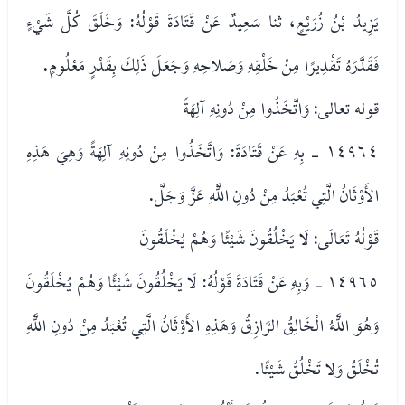
يَزِيدُ بْنُ زُرَيْعٍ، ثنا سَعِيدٌ عَنْ قَتَادَةَ قَوْلُهُ: وَخَلَقَ كُلَّ شَيْءٍ
فَقَدَّرَهُ تَقْدِيرًا مِنْ خَلْقِهِ وَصَلاحِهِ وَجَعَلَ ذَلِكَ بِقَدْرٍ مَعْلُومٍ.
قوله تعالى: وَاتَّخَذُوا مِنْ دُونِهِ آلِهَةً
١٤٩٦٤ - بِهِ عَنْ قَتَادَةَ: وَاتَّخَذُوا مِنْ دُونِهِ آلِهَةً وَهِيَ هَذِهِ
الأَوْثَانُ الَّتِي تُعْبَدُ مِنْ دُونِ اللَّهِ عَزَّ وَجَلَّ.
قَوْلُهُ تَعَالَى: لَا يَخْلُقُونَ شَيْئًا وَهُمْ يُخْلَقُونَ
١٤٩٦٥ - وَبِهِ عَنْ قَتَادَةَ قَوْلُهُ: لَا يَخْلُقُونَ شَيْئًا وَهُمْ يُخْلَقُونَ
وَهُوَ اللَّهُ الْخَالِقُ الرَّازِقُ وَهَذِهِ الأَوْثَانُ الَّتِي تُعْبَدُ مِنْ دُونِ اللَّهِ
تُخْلَقُ وَلا تَخْلُقُ شَيْئًا.