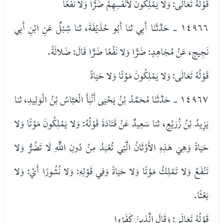
قَوْلُهُ تَعَالَى: وَلا يَمْلِكُونَ لأَنْفُسِهِمْ ضَرًّا وَلا نَفْعًا
١٤٩٦٦ - حَدَّثَنَا أَبِي ثنا أَبُو حُذَيْفَةَ، ثنا شِبْلٌ عَنِ ابْنِ أَبِي
نَجِيحٍ، عَنْ مُجَاهِدٍ: ضَرًّا وَلا نَفْعًا ضَرًّا قَالَ: ضَلالَةً.
قَوْلُهُ تَعَالَى: وَلا يَمْلِكُونَ مَوْتًا وَلا حَيَاةً
١٤٩٦٧ - حَدَّثَنَا مُحَمَّدُ بْنُ يَحْيَى أَنْبَأَ الْعَبَّاسُ بْنُ الْوَلِيدِ، ثنا
يَزِيدُ بْنُ زُرَيْعٍ، ثنا سَعِيدٌ عَنْ قَتَادَةَ قَوْلُهُ: وَلا يَمْلِكُونَ مَوْتًا وَلا
حَيَاةً وَهِيَ هَذِهِ الأَوْثَانُ الَّتِي تُعْبَدُ مِنْ دُونِ اللَّهِ لَا تَضُرُّ وَلا
تَنْفَعُ وَلا تَمْلِكُ مَوْتًا وَلا حَيَاةً وَفِي قَوْلِهِ: وَلا نُشُورًا أَيْ: وَلا
بَعْثًا.
قَوْلُهُ تَعَالَى: وَقَالَ الَّذِينَ كَفَرُوا