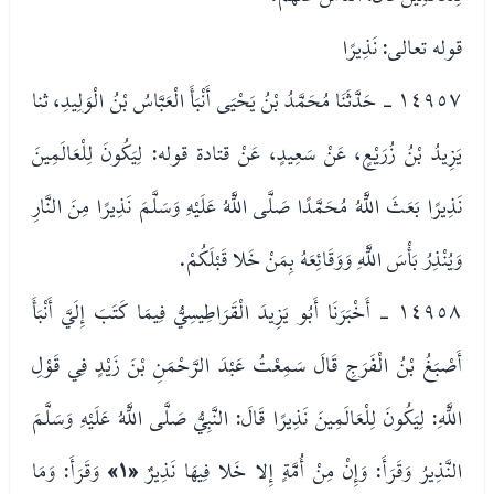
قوله تعالى: نَذِيرًا
١٤٩٥٧ - حَدَّثَنَا مُحَمَّدُ بْنُ يَحْيَى أَنْبَأَ الْعَبَّاسُ بْنُ الْوَلِيدِ، ثنا
يَزِيدُ بْنُ زُرَيْعٍ، عَنْ سَعِيدٍ، عَنْ قتادة قوله: لِيَكُونَ لِلْعَالَمِينَ
نَذِيرًا بَعَثَ اللَّهُ مُحَمَّدًا صَلَّى اللَّهُ عَلَيْهِ وَسَلَّمَ نَذِيرًا مِنَ النَّارِ
وَيُنْذِرُ بَأْسَ اللَّهِ وَوَقَائِعَهُ بِمَنْ خَلا قَبْلَكُمْ.
١٤٩٥٨ - أَخْبَرَنَا أَبُو يَزِيدَ الْقَرَاطِيسِيُّ فِيمَا كَتَبَ إِلَيَّ أَنْبَأَ
أَصْبَغُ بْنُ الْفَرَجِ قَالَ سَمِعْتُ عَبْدَ الرَّحْمَنِ بْنَ زَيْدٍ فِي قَوْلِ
اللَّهِ: لِيَكُونَ لِلْعَالَمِينَ نَذِيرًا قَالَ: النَّبِيُّ صَلَّى اللَّهُ عَلَيْهِ وَسَلَّمَ
النَّذِيرُ وَقَرَأَ: وَإِنْ مِنْ أُمَّةٍ إِلا خَلا فِيهَا نَذِيرٌ
«١»
وَقَرَأَ: وَمَا