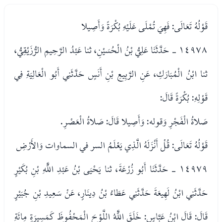
قَوْلُهُ تَعَالَى: فَهِيَ تُمْلَى عَلَيْهِ بُكْرَةً وَأَصِيلا
١٤٩٧٨ - حَدَّثَنَا عَلِيُّ بْنُ الْحُسَيْنِ، ثنا عَبْدُ الرَّحِيمِ الرُّزَيْقِيُّ،
ثنا ابْنُ الْمُبَارَكِ، عَنِ الرَّبِيعِ بْنِ أَنَسٍ حَدَّثَنِي أَبُو الْعَالِيَةِ فِي
قَوْلِهِ: بُكْرَةً قَالَ:
صَلاةُ الْفَجْرِ وَقوله: وَأَصِيلا قَالَ: صَلاةُ الْعَصْرِ.
قَوْلُهُ تَعَالَى: قُلْ أَنْزَلَهُ الَّذِي يَعْلَمُ السر في السماوات وَالأَرْضِ
١٤٩٧٩ - حَدَّثَنَا أَبُو زُرْعَةَ، ثنا يَحْيَى بْنُ عَبْدِ اللَّهِ بْنِ بُكَيْرٍ
حَدَّثَنِي ابْنُ لَهِيعَةَ حَدَّثَنِي عَطَاءُ بْنُ دِينَارٍ، عَنْ سَعِيدِ بْنِ جُبَيْرٍ
قَالَ: قَالَ ابْنُ عَبَّاسٍ: خَلَقَ اللَّهُ اللَّوْحَ الْمَحْفُوظَ كَمَسِيرَةِ مِائَةِ