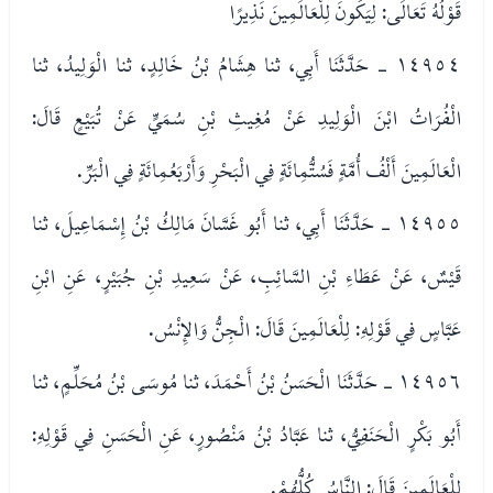
قَوْلُهُ تَعَالَى: لِيَكُونَ لِلْعَالَمِينَ نَذِيرًا
١٤٩٥٤ - حَدَّثَنَا أَبِي، ثنا هِشَامُ بْنُ خَالِدٍ، ثنا الْوَلِيدُ، ثنا
الْفُرَاتُ ابْنَ الْوَلِيدِ عَنْ مُغِيثِ بْنِ سُمَيٍّ عَنْ تُبَيْعٍ قَالَ:
الْعَالَمِينَ أَلْفُ أُمَّةٍ فَسُتُّمِائَةٍ فِي الْبَحْرِ وَأَرْبَعُمِائَةٍ فِي الْبَرِّ.
١٤٩٥٥ - حَدَّثَنَا أَبِي، ثنا أَبُو غَسَّانَ مَالِكُ بْنُ إِسْمَاعِيلَ، ثنا
قَيْسٌ، عَنْ عَطَاءِ بْنِ السَّائِبِ، عَنْ سَعِيدِ بْنِ جُبَيْرٍ، عَنِ ابْنِ
عَبَّاسٍ فِي قَوْلِهِ: لِلْعَالَمِينَ قَالَ: الْجِنُّ وَالإِنْسُ.
١٤٩٥٦ - حَدَّثَنَا الْحَسَنُ بْنُ أَحْمَدَ، ثنا مُوسَى بْنُ مُحَلِّمٍ، ثنا
أَبُو بَكْرٍ الْحَنَفِيُّ، ثنا عَبَّادُ بْنُ مَنْصُورٍ، عَنِ الْحَسَنِ فِي قَوْلِهِ:
لِلْعَالَمِينَ قَالَ: النَّاسُ كُلُّهُمْ.