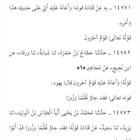
١٤٩٧١ - بِهِ عَنْ قَتَادَةَ قوله: وَأَعَانَهُ عَلَيْهِ أَيْ عَلَى حَدِيثِهِ هَذَا
وَأَمْرِهِ.
قَوْلُهُ تَعَالَى: قَوْمٌ آخَرُونَ
١٤٩٧٢ - حَدَّثَنَا حَجَّاجُ بْنُ حَمْزَةَ، ثنا شَبَابَةُ، ثنا ورقاء، عن
ابن نَجِيحٍ، عَنْ مُجَاهِدٍ
«١»
قَوْلُهُ: وَأَعَانَهُ عَلَيْهِ قَوْمٌ آخرون قال: يهود.
قوله تعالى: فقد جاؤ ظُلْمًا وَزُورًا
١٤٩٧٣ - حَدَّثَنَا مُحَمَّدُ بْنُ يَحْيَى أَنْبَأَ الْعَبَّاسُ بْنُ الْوَلِيدِ، ثنا
يَزِيدُ، ثنا سَعِيدٌ، عَنْ قَتَادَةَ قَوْلُهُ: فقد جاؤ ظُلْمًا وَزُورًا قَدْ أَتَوْا