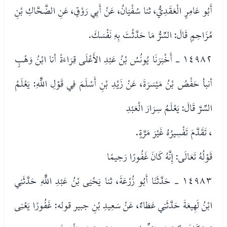
أَبُو عَامِرٍ الْعَقَدِيُّ، ثنا سُفْيَانُ، عَنْ أَبِي رَوْقٍ، عَنِ الضَّحَّاكِ بْنِ
مُزَاحِمٍ قَالَ: السِّرُّ مَا حَدَّثْتَ بِهِ نَفْسَكَ.
١٤٩٨٢ - أَخْبَرَنَا يُونُسُ بْنُ عَبْدِ الأَعْلَى قِرَاءَةً أنا ابْنُ وَهْبٍ
أنبأ حَفْصُ بْنُ مَيْسَرَةَ، عَنْ زَيْدِ بْنِ أَسْلَمَ فِي قَوْلِ اللَّهِ: يَعْلَمُ
السِّرَّ قَالَ: يَعْلَمُ سِرَارَ الْعَبْدِ
، تَقَدَّمَ تَفْسِيرُهُ غَيْرَ مَرَّةٍ.
قَوْلُهُ تَعَالَى: إِنَّهُ كَانَ غَفُورًا رَحِيمًا
١٤٩٨٣ - حَدَّثَنَا أَبُو زُرْعَةَ، ثنا يَحْيَى بْنُ عَبْدِ اللَّهِ حَدَّثَنِي
ابْنُ لَهِيعَةَ حَدَّثَنِي عَطَاءٌ، عَنْ سَعِيدِ بْنِ جبير قوله: غَفُورًا يَعْنِى