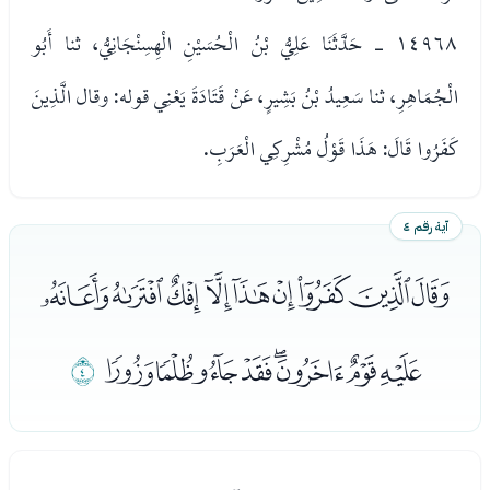
١٤٩٦٨ - حَدَّثَنَا عَلِيُّ بْنُ الْحُسَيْنِ الْهِسِنْجَانِيُّ، ثنا أَبُو
الْجُمَاهِرِ، ثنا سَعِيدُ بْنُ بَشِيرٍ، عَنْ قَتَادَةَ يَعْنِي قوله: وقال الَّذِينَ
كَفَرُوا قَالَ: هَذَا قَوْلُ مُشْرِكِي الْعَرَبِ.
آية رقم ٤
ﭨﭩﭪﭫﭬﭭﭮﭯﭰ
ﭱﭲﭳﭴﭵﭶﭷﭸ
ﭹ