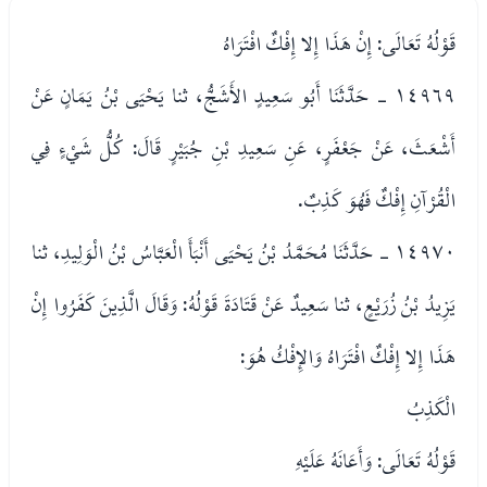
قَوْلُهُ تَعَالَى: إِنْ هَذَا إِلا إِفْكٌ افْتَرَاهُ
١٤٩٦٩ - حَدَّثَنَا أَبُو سَعِيدٍ الأَشَجُّ، ثنا يَحْيَى بْنُ يَمَانٍ عَنْ
أَشْعَثَ، عَنْ جَعْفَرٍ، عَنِ سَعِيدِ بْنِ جُبَيْرٍ قَالَ: كُلُّ شَيْءٍ فِي
الْقُرْآنِ إِفْكٌ فَهُوَ كَذِبٌ.
١٤٩٧٠ - حَدَّثَنَا مُحَمَّدُ بْنُ يَحْيَى أَنْبَأَ الْعَبَّاسُ بْنُ الْوَلِيدِ، ثنا
يَزِيدُ بْنُ زُرَيْعٍ، ثنا سَعِيدٌ عَنْ قَتَادَةَ قَوْلُهُ: وَقَالَ الَّذِينَ كَفَرُوا إِنْ
هَذَا إِلا إِفْكٌ افْتَرَاهُ وَالإِفْكُ هُوَ:
الْكَذِبُ
قَوْلُهُ تَعَالَى: وَأَعَانَهُ عَلَيْهِ