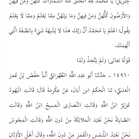
جِبْرِيلُ: يَا مُحَمَّدُ لِلَّهِ الْخَلْقُ كُلُّهُ السَّمَاوَاتُ كُلُّهُنَّ وَمَنْ فِيهِنَّ
وَالأَرْضُونَ كُلُّهُنَّ وَمَنْ فِيهِنَّ وَمَا بَيْنَهُنَّ مِمَّا يُعْلَمُ وَمِمَّا لَا يَعْلَمُ
يَقُولُ: اعْلَمْ يَا مُحَمَّدُ أَنَّ رَبَّكَ هَذَا لَا يُشْبِهُهُ شَيْءٌ بِالصِّفَةِ الَّتِي
أَلْهَمَكَ.
قَوْلُهُ تعالى: وَلَمْ يَتَّخِذْ وَلَدًا
١٤٩٦٠ - حَدَّثَنَا أَبُو عَبْدِ اللَّهِ الطِّهْرَانِيُّ أَنْبَأَ حَفْصُ بْنُ عُمَرَ
الْعَدَنِيُّ، ثنا الْحَكَمُ ابن أَبَانَ، عَنْ عِكْرِمَةَ قَالَ: قَالَتِ الْيَهُودُ
عُزَيْرٌ ابْنُ اللَّهِ وَقَالَتِ النَّصَارَى الْمَسِيحُ ابْنُ اللَّهِ وَقَالَتِ
الصَّابِئَةُ نَحْنُ نَعْبُدَ الْمَلائِكَةَ مِنْ دُونِ اللَّهِ وَقَالَتِ الْمَجُوسُ
نَحْنُ نَعْبُدُ الشَّمْسَ وَالْقَمَرَ مِنْ دُونَ اللَّهِ، وَقَالَ أَهْلُ الأَوْثَانِ