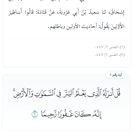
إِسْحَاقَ، ثنا سَعِيدُ بْنُ أَبِي عَرُوبَةَ، عَنْ قَتَادَةَ: قَالُوا أَسَاطِيرُ
الأَوَّلِينَ يَقُولُ: أحاديث الأولين وباطلهم.
(١). التفسير ٢/ ٤٤٧.
(٢). التفسير ٢/ ٤٤٧.
آية رقم ٦
ﮄﮅﮆﮇﮈﮉﮊﮋﮌ
ﮍﮎﮏﮐ
ﮑ