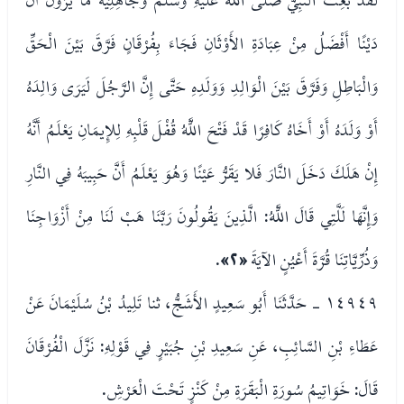
دَيْنًا أَفْضَلُ مِنْ عِبَادَةِ الأَوْثَانِ فَجَاءَ بِفُرْقَانٍ فَرَّقَ بَيْنَ الْحَقِّ
وَالْبَاطِلِ وَفَرَّقَ بَيْنَ الْوَالِدِ وَوَلَدِهِ حَتَّى إِنَّ الرَّجُلَ لَيَرَى وَالِدَهُ
أَوْ وَلَدَهُ أَوْ أَخَاهُ كَافِرًا قَدْ فَتْحَ اللَّهُ قُفْلَ قَلْبِهِ لِلإِيمَانِ يَعْلَمُ أَنَّهُ
إِنْ هَلَكَ دَخَلَ النَّارَ فَلا يَقَرُّ عَيْنًا وَهُوَ يَعْلَمُ أَنَّ حَبِيبَهُ فِي النَّارِ
وَإِنَّهَا لَلَّتِي قَالَ اللَّهُ: الَّذِينَ يَقُولُونَ رَبَّنَا هَبْ لَنَا مِنْ أَزْوَاجِنَا
وَذُرِّيَّاتِنَا قُرَّةَ أَعْيُنٍ الآيَةَ
«٢»
.
١٤٩٤٩ - حَدَّثَنَا أَبُو سَعِيدٍ الأَشَجُّ، ثنا تَلِيدُ بْنُ سُلَيْمَانَ عَنْ
عَطَاءِ بْنِ السَّائِبِ، عَنِ سَعِيدِ بْنِ جُبَيْرٍ فِي قَوْلِهِ: نَزَّلَ الْفُرْقَانَ
قَالَ: خَوَاتِيمُ سُورَةِ الْبَقَرَةِ مِنْ كَنْزٍ تَحْتَ الْعَرْشِ.