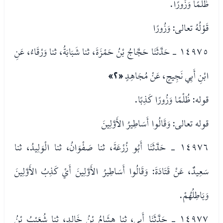
ظُلْمًا وَزُورًا.
قَوْلُهُ تعالى: وَزُورًا
١٤٩٧٥ - حَدَّثَنَا حَجَّاجُ بْنُ حَمْزَةَ، ثنا شَبَابَةُ، ثنا وَرْقَاءُ، عَنِ
ابْنِ أَبِي نَجِيحٍ، عَنْ مُجَاهِدٍ
«٢»
قوله: ظُلْمًا وَزُورًا كَذِبًا.
قوله تعالى: وَقَالُوا أَسَاطِيرُ الأَوَّلِينَ
١٤٩٧٦ - حَدَّثَنَا أَبُو زُرْعَةَ، ثنا صَفْوَانُ، ثنا الْوَلِيدُ، ثنا
سَعِيدٌ، عَنْ قَتَادَةَ: وَقَالُوا أَسَاطِيرُ الأَوَّلِينَ أَيْ كَذِبُ الأَوَّلِينَ
وَبَاطِلُهُمْ.
١٤٩٧٧ - حَدَّثَنَا أَبِي، ثنا هِشَامُ بْنُ خَالِدٍ، ثنا شُعَيْبُ بْنُ