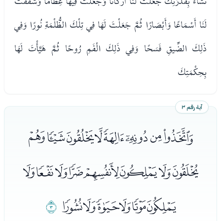
تَشَاءُ بِقُدْرَتِكَ جَعَلْتَ لَنَا أَرْكَانًا وَجَعَلْتَ فِيهَا عِظَامًا وَشَقَقْتَ
لَنَا أَسْمَاعًا وَأَبْصَارًا ثُمَّ جَعَلْتَ لَهَا فِي تِلْكَ الظُّلْمَةِ نُورًا وَفِي
ذَلِكَ الضِّيقِ فَسَحًا وَفِي ذَلِكَ الْفَمِ رُوحًا ثُمَّ هَيَّأْتَ لَهَا
بِحِكْمَتِكَ
آية رقم ٣
ﭑﭒﭓﭔﭕﭖﭗﭘ
ﭙﭚﭛﭜﭝﭞﭟﭠ
ﭡﭢﭣﭤﭥﭦ
ﭧ