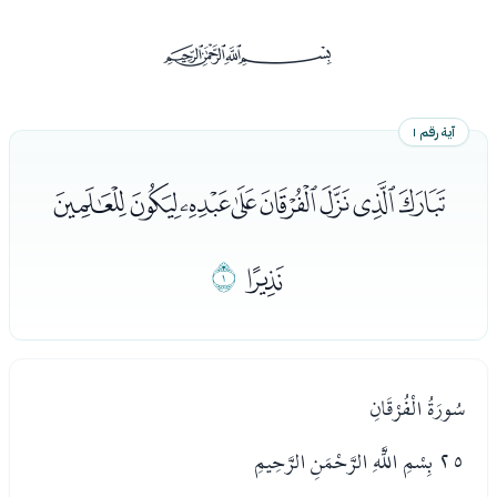
ﰡ
آية رقم ١
ﯔﯕﯖﯗﯘﯙﯚﯛ
ﯜ
ﯝ
سُورَةُ الْفُرْقَانِ
٢٥ بِسْمِ اللَّهِ الرَّحْمَنِ الرَّحِيمِ