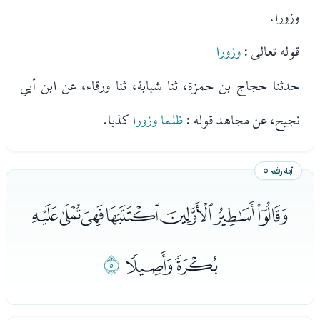
وزورا.
قوله تعالى :
وزورا
حدثنا حجاج بن حمزة، ثنا شبابة، ثنا ورقاء، عن ابن أبي
نجيح، عن مجاهد قوله :
ظلما وزورا
كذبا.
آية رقم ٥
ﭺﭻﭼﭽﭾﭿﮀ
ﮁﮂ
ﮃ