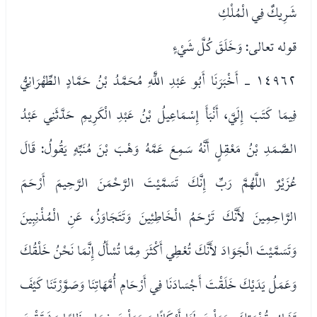
شَرِيكٌ فِي الْمُلْكِ
قوله تعالى: وَخَلَقَ كُلَّ شَيْءٍ
١٤٩٦٢ - أَخْبَرَنَا أَبُو عَبْدِ اللَّهِ مُحَمَّدُ بْنُ حَمَّادٍ الطِّهْرَانِيُّ
فِيمَا كَتَبَ إِلَيَّ، أَنْبَأَ إِسْمَاعِيلُ بْنُ عَبْدِ الْكَرِيمِ حَدَّثَنِي عَبْدُ
الصَّمَدِ بْنُ مَعْقِلٍ أَنَّهُ سَمِعَ عَمَّهُ وَهْبَ بْنَ مُنَبِّهٍ يَقُولُ: قَالَ
عُزَيْرٌ اللَّهُمَّ رَبِّ إِنَّكَ تَسَمَّيْتَ الرَّحْمَنَ الرَّحِيمَ أَرْحَمَ
الرَّاحِمِينَ لأَنَّكَ تَرْحَمُ الْخَاطِئِينَ وَتَتَجَاوَزُ، عَنِ الْمُذْنِبِينَ
وَتَسَمَّيْتَ الْجَوَادَ لأَنَّكَ تُعْطِي أَكْثَرَ مِمَّا تُسْأَلُ إِنَّمَا نَحْنُ خَلْقُكَ
وَعَمَلُ يَدَيْكَ خَلَقْتَ أَجْسَادَنَا فِي أَرْحَامِ أُمَّهَاتِنَا وَصَوَّرْتَنَا كَيْفَ