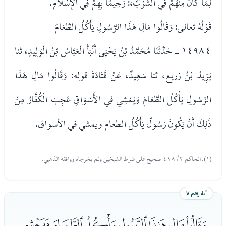
لِمَا كَانَ مِنْهُمْ فِي الشِّرْكِ،: رَحِيمًا بِهِمْ فِي الْإِسْلَامِ.
قَوْلُهُ تعالى: وَقَالُوا مَالِ هَذَا الرَّسُولِ يَأْكُلُ الطَّعَامَ
١٤٩٨٤ - حَدَّثَنَا مُحَمَّدُ بْنُ يَحْيَى أَنْبَأَ الْعَبَّاسُ بْنُ الْوَلِيدِ، ثنا
يَزِيدُ بْنُ زربع، ثنا سَعِيدٌ، عَنْ قَتَادَةَ قوله: وَقَالُوا مَالِ هَذَا
الرَّسُولِ يَأْكُلُ الطَّعَامَ وَيَمْشِي فِي الأَسْوَاقِ عَجِبَ الْكُفَّارُ مِنْ
ذَلِكَ أَنْ يَكُونَ رَسُولٌ يَأْكُلُ الطعام ويمشي في الأسواق.
(١). الحاكم ٢/ ٤٩٨ صحيح على شرط الشيخين ولم يخرجاه ووافقه الذهبي.
آية رقم ٧
ﮒﮓﮔﮕﮖﮗﮘ