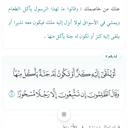
عنك من خاصمك :
وقالوا ما لهذا الرسول يأكل الطعام
ويمشي في الأسواق لولا أنزل إليه ملك فيكون معه نذيرا أو
يلقى إليه كنز أو تكون له جنة يأكل منها
.
آية رقم ٨
ﮣﮤﮥﮦﮧﮨﮩﮪﮫﮬﮭ
ﮮﮯﮰﮱﯓﯔﯕ
ﯖ
قوله تعالى: وَيَمْشِي فِي الأَسْوَاقِ