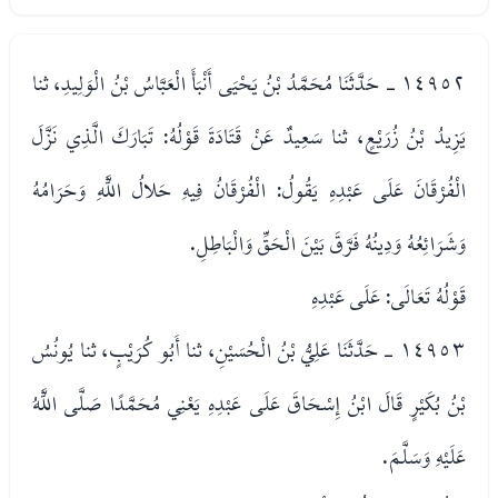
١٤٩٥٢ - حَدَّثَنَا مُحَمَّدُ بْنُ يَحْيَى أَنْبَأَ الْعَبَّاسُ بْنُ الْوَلِيدِ، ثنا
يَزِيدُ بْنُ زُرَيْعٍ، ثنا سَعِيدٌ عَنْ قَتَادَةَ قَوْلُهُ: تَبَارَكَ الَّذِي نَزَّلَ
الْفُرْقَانَ عَلَى عَبْدِهِ يَقُولُ: الْفُرْقَانُ فِيهِ حَلالُ اللَّهِ وَحَرَامُهُ
وَشَرَائِعُهُ وَدِينُهُ فَرَّقَ بَيْنَ الْحَقِّ وَالْبَاطِلِ.
قَوْلُهُ تَعَالَى: عَلَى عَبْدِهِ
١٤٩٥٣ - حَدَّثَنَا عَلِيُّ بْنُ الْحُسَيْنِ، ثنا أَبُو كُرَيْبٍ، ثنا يُونُسُ
بْنُ بُكَيْرٍ قَالَ ابْنُ إِسْحَاقَ عَلَى عَبْدِهِ يَعْنِي مُحَمَّدًا صَلَّى اللَّهُ
عَلَيْهِ وَسَلَّمَ.