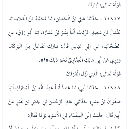
قَوْلُهُ تعالى: تَبَارَكَ
١٤٩٤٧ - حَدَّثَنَا عَلِيُّ بْنُ الْحُسَيْنِ، ثنا مُحَمَّدُ بْنُ الْعَلاءِ، ثنا
عُثْمَانُ بْنُ سَعِيدٍ الزَّيَّاتُ أَنْبَأَ بِشْرُ بْنُ عُمَارَةَ، ثنا أَبُو رَوْقٍ، عَنِ
الضَّحَّاكِ، عَنِ ابْنِ عَبَّاسٍ قَالَ: تَبَارَكَ تَفَاعَلَ مِنَ الْبَرَكَةِ-
وَرُوِِىِ عَنْ أَبِي مَالِكٍ الْغِفَارِيِّ نَحْوُ ذَلِكَ
«١»
.
قَوْلُهُ تَعَالَى: الَّذِي نَزَّلَ الْفُرْقَانَ
١٤٩٤٨ - حَدَّثَنَا أَبِي، ثنا عَبْدَةُ أنبأ عَبْدُ اللَّهِ بْنُ الْمُبَارَكِ أنبأ
صَفْوَانُ بْنُ عَمْرٍو حَدَّثَنِي عَبْدِ الرَّحْمَنِ بْنِ جُبَيْرِ بْنِ نُفَيْرٍ عَنْ
أَبِيهِ قَالَ: جَلَسْنَا إِلَى الْمِقْدَادِ بْنِ الأَسْوَدِ يَوْمًا فَقَالَ:
لَقَدْ بُعِثَ النَّبِيُّ صَلَّى اللَّهُ عَلَيْهِ وَسَلَّمَ وَجَاهِلِيَّةً مَا يَرَوْنَ أَنَّ