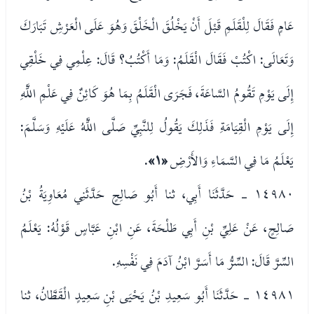
عَامٍ فَقَالَ لِلْقَلَمِ قَبْلَ أَنْ يَخْلُقَ الْخَلْقَ وَهُوَ عَلَى الْعَرْشِ تَبَارَكَ
وَتَعَالَى: اكْتُبْ فَقَالَ الْقَلَمُ: وَمَا أَكْتُبُ؟ قَالَ: عِلْمِي فِي خَلْقِي
إِلَى يَوْمِ تَقُومُ السَّاعَةَ، فَجَرَى الْقَلَمُ بِمَا هُوَ كَائِنٌ فِي عَلْمِ اللَّهِ
إِلَى يَوْمِ الْقِيَامَةِ فَذَلِكَ يَقُولُ لِلنَّبِيِّ صَلَّى اللَّهُ عَلَيْهِ وَسَلَّمَ:
يَعْلَمُ مَا فِي السَّمَاءِ وَالأَرْضِ
«١»
.
١٤٩٨٠ - حَدَّثَنَا أَبِي، ثنا أَبُو صَالِحٍ حَدَّثَنِي مُعَاوِيَةُ بْنُ
صَالِحٍ، عَنْ عَلِيِّ بْنِ أَبِي طَلْحَةَ، عَنِ ابْنِ عَبَّاسٍ قَوْلُهُ: يَعْلَمُ
السِّرَّ قَالَ: السِّرُّ مَا أَسَرَّ ابْنُ آدَمَ فِي نَفْسِهِ.
١٤٩٨١ - حَدَّثَنَا أَبُو سَعِيدِ بْنُ يَحْيَى بْنِ سَعِيدٍ الْقَطَّانُ، ثنا