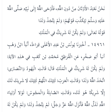
نَحْنُ نَعْبُدُ الأَوْثَانَ مِنْ دُونِ اللَّهِ، فَأَوْحَى اللَّهُ إِلَى نَبِيِّهِ صَلَّى اللَّهُ
عَلَيْهِ وَسَلَّمَ لِيُكَذِّبَ قَوْلَهُمْ: وَلَمْ يَتَّخِذْ وَلَدًا
قَوْلُهُ تَعَالَى: وَلَمْ يَكُنْ لَهُ شَرِيكٌ فِي الْمُلْكِ
١٤٩٦١ - أَخْبَرَنَا يُونُسُ بْنُ عَبْدِ الأَعْلَى قِرَاءَةً، أَنْبَأَ ابْنُ وَهْبٍ
أنبأ أَبُو صَخْرٍ، عَنِ الْقُرَظِيِّ مُحَمَّدِ بْن كَعْبٍ فِي هَذِهِ الآيَةِ:
وَلَمْ يَكُنْ لَهُ شَرِيكٌ فِي الْمُلْكِ قَالَ: قَالَتِ الْيَهُودُ وَالنَّصَارَى:
اتَّخَذَ اللَّهُ وَلَدًا وَقَالَتِ الْعَرَبُ: لَبَّيْكَ اللَّهُمَّ لَبَّيْكَ لَا شَرِيكَ لَكَ
إِلَّا شَرِيكًا هُوَ لَكَ، وَقَالَتِ الصَّابِئَةُ وَالْمَجُوسُ: لَوْلا أَوْلِيَاءُ
اللَّهِ لَذَلَّ اللَّهُ فَأَنْزَلَ اللَّهُ عَزَّ وَجَلَّ: لَمْ يَتَّخِذْ وَلَدًا وَلَمْ يَكُنْ لَهُ