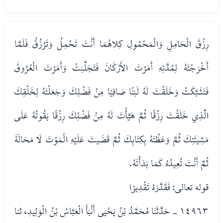
رِزْقَ الْحَامِلِ وَالْمَحْمُولِ كِلاهُمَا أَنْتَ تَحْمِلُ وَتَرْزُقُ فَلَمَّا
أَخْرَجْتَهُ لِمُدَّتِهِ أَمَرْتَ الأَرْكَانَ فَتَجَلَّبَتْ وَأَمَرْتَ الْعُرُوقَ
فَتَشَبَّكَتْ وَخَلَقْتَ لَهُ لَبَنًا صَافِيًا مِنْ فَضْلِكَ وَجَعَلْتَهُ لِخَلْقِكَ
الَّذِي خَلَقْتَ رِزْقًا ثُمَّ هَيَّأْتَ لَهُ مِنْ فَضْلِكَ رِزْقًا يَقُوتُهُ عَلَى
مَشِيئَتِكَ ثُمَّ وَعَظْتَهُ بِكِتَابِكَ ثُمَّ قَضَيتَ عَلَيْهِ الْمَوْتَ لَا مَحَالَةَ
ثُمَّ أَنْتَ تُعِيدُهُ كَمَا بَدَأْتَهُ.
قوله تعالى: فَقَدَّرَهُ تَقْدِيرًا
١٤٩٦٣ - حَدَّثَنَا مُحَمَّدُ بْنُ يَحْيَى أَنْبَأَ الْعَبَّاسُ بْنُ الْوَلِيدِ، ثنا