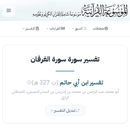
فتح ال
متعلقات
السور
القراءات
التفسير
تفسير سورة سورة الفرقان
تفسير ابن أبي حاتم
(ت 327 هـ)
أبو محمد عبد الرحمن بن محمد بن إدريس بن المنذر التميمي، الحنظلي
الرازي
تبديل التفسير