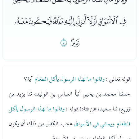
ﮙﮚﮛﮜﮝﮞﮟﮠ
ﮡ
ﮢ
قوله تعالى :
وقالوا ما لهذا الرسول يأكل الطعام
آية٧
حدثنا محمد بن يحيى أنبأ العباس بن الوليد، ثنا يزيد بن
زريع، ثنا سعيد، عن قتادة قوله :
وقالوا ما لهذا الرسول يأكل
الطعام ويمشي في الأسواق
عجب الكفار من ذلك أن يكون
رسول يأكل الطعام ويمشي في الأسواق.