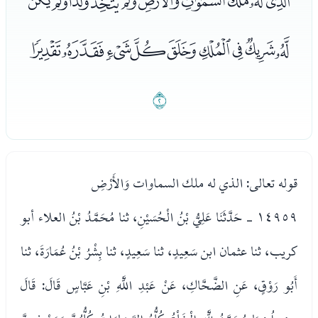
ﯞﯟﯠﯡﯢﯣﯤﯥﯦﯧ
ﯨﯩﯪﯫﯬﯭﯮﯯﯰ
ﯱ
قوله تعالى: الذي له ملك السماوات وَالأَرْضِ
١٤٩٥٩ - حَدَّثَنَا عَلِيُّ بْنُ الْحُسَيْنِ، ثنا مُحَمَّدُ بْنُ العلاء أبو
كريب، ثنا عثمان ابن سَعِيدٍ، ثنا سَعِيدٍ، ثنا بِشْرُ بْنُ عُمَارَةَ، ثنا
أَبُو رَوْقٍ، عَنِ الضَّحَّاكِ، عَنْ عَبْدِ اللَّهِ بْنِ عَبَّاسٍ قَالَ: قَالَ