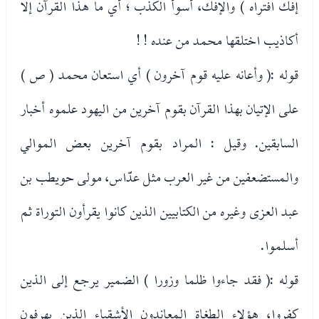
إفك افتراه ) والإفك، أسوأ الكذب ؛ أي ما هذا القرآن إلا
أكاذيب اختلقها محمد من عنده ! !
قوله :( وأعانه عليه قوم آخرون ) أي استعان محمد ( ص )
على الإتيان بهذا القرآن بقوم آخرين من اليهود علموه أخبار
السابقين. وقيل : المراد بقوم آخرين بعض الموالي
والمستضعفين من غير العرب مثل عدّاس، مولى حويطب بن
عبد العزى وغيره من الكتابيين الذين كانوا يقرأون التوراة ثم
أسلموا.
قوله :( فقد جاءوا ظلما وزورا ) الضمير يرجع إلى الذين
كفروا، هؤلاء الطغاة المعاندون الأشقياء الذين يهرفون