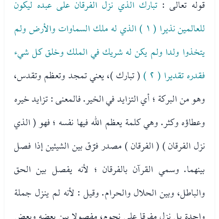
قوله تعالى :
تبارك الذي نزل الفرقان على عبده ليكون
للعالمين نذيرا ( ١ ) الذي له ملك السماوات والأرض ولم
يتخذوا ولدا ولم يكن له شريك في الملك وخلق كل شيء
فقدره تقديرا ( ٢ )
( تبارك )، يعني تمجد وتعظم وتقدس،
وهو من البركة ؛ أي التزايد في الخير. فالمعنى : تزايد خيره
وعطاؤه وكثر. وهي كلمة يعظم الله فيها نفسه ؛ فهو ( الذي
نزل الفرقان ) ( الفرقان ) مصدر فرّق بين الشيئين إذا فصل
بينهما. وسمي القرآن بالفرقان ؛ لأنه يفصل بين الحق
والباطل، وبين الحلال والحرام. وقيل : لأنه لم ينزل جملة
واحدة بل نزل مفرقا على نجوم، مفصولا بين بعضه وبعض