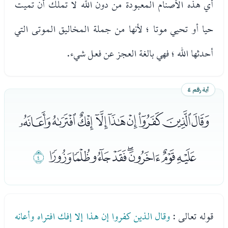
أي هذه الأصنام المعبودة من دون الله لا تملك أن تميت
حيا أو تحيي موتا ؛ لأنها من جملة المخاليق الموتى التي
أحدثها الله ؛ فهي بالغة العجز عن فعل شيء.
آية رقم ٤
ﭨﭩﭪﭫﭬﭭﭮﭯﭰ
ﭱﭲﭳﭴﭵﭶﭷﭸ
ﭹ
قوله تعالى :
وقال الذين كفروا إن هذا إلا إفك افتراه وأعانه