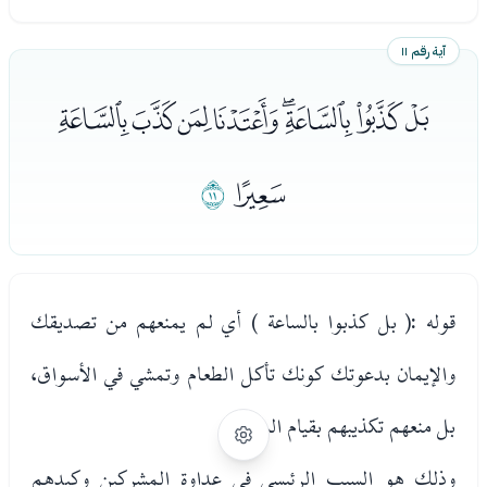
آية رقم ١١
ﯳﯴﯵﯶﯷﯸﯹﯺ
ﯻ
ﯼ
قوله :( بل كذبوا بالساعة ) أي لم يمنعهم من تصديقك
والإيمان بدعوتك كونك تأكل الطعام وتمشي في الأسواق،
بل منعهم تكذيبهم بقيام الساعة.
وذلك هو السبب الرئيسي في عداوة المشركين وكيدهم