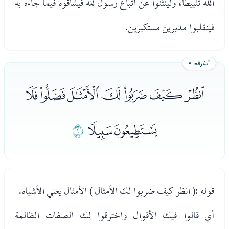
الله تثبيطا، ولينثنوا عن اتباع رسول لله فيشاقوه فيما جاءه به
فينقلبوا مدبرين مستكبرين.
آية رقم ٩
ﯗﯘﯙﯚﯛﯜﯝ
ﯞﯟ
ﯠ
قوله :( انظر كيف ضربوا لك الأمثال ) الأمثال يعني الأشباه.
أي قالوا فيك الأقوال واخترقوا لك الصفات الظالمة