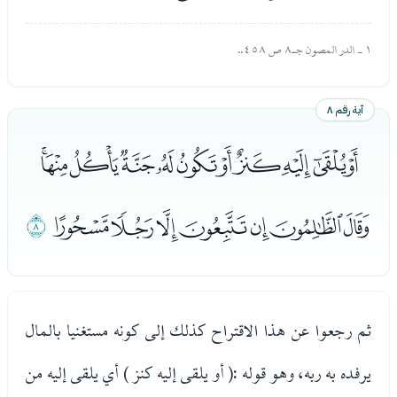
١ - الدر المصون جـ٨ ص ٤٥٨..
آية رقم ٨
ﮣﮤﮥﮦﮧﮨﮩﮪﮫﮬﮭ
ﮮﮯﮰﮱﯓﯔﯕ
ﯖ
ثم رجعوا عن هذا الاقتراح كذلك إلى كونه مستغنيا بالمال
يرفده به ربه، وهو قوله :( أو يلقى إليه كنز ) أي يلقى إليه من