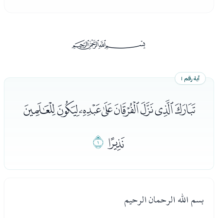
ﰡ
آية رقم ١
ﯔﯕﯖﯗﯘﯙﯚﯛ
ﯜ
ﯝ
بسم الله الرحمان الرحيم