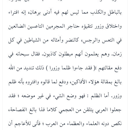
بالباطل والكذب مما ليس لهم فيه أدنى برهان، إنه افتراء
واختلاق وزور تتقيؤه حناجر المجرمين التاعسين الضالعين
في التعس والرجس، كالنضر وأمثاله من الشياطين في كل
زمان. وهم يعلمون أنهم مبطلون كاذبون. فقال سبحانه في
دفع مقالتهم :( فقد جاءوا ظلما وزورا ) ذلك تنديد من الله
بالغ بمقالة هؤلاء الأفاكين، ودفع لما قالوه وافتروه بأنه ظلم
وزور. أما الظلم : فهو وضع الشيء في غير موضعه ؛ فقد
جعلوا العربي يتلقن من العجمي كلاما فذا بالغ الفصاحة،
نكص دونه العلماء والعظماء من العرب ؛ فأنى للأعاجم أن