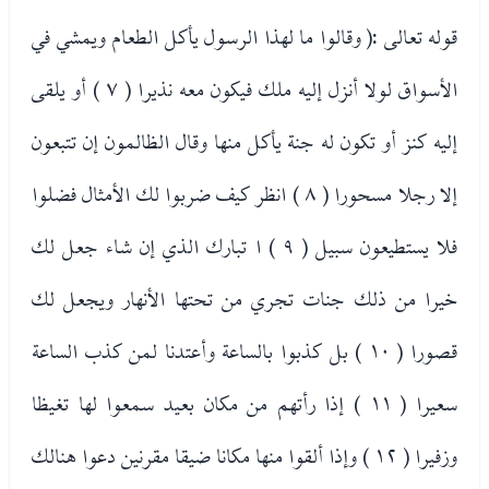
قوله تعالى :( وقالوا ما لهذا الرسول يأكل الطعام ويمشي في
الأسواق لولا أنزل إليه ملك فيكون معه نذيرا ( ٧ ) أو يلقى
إليه كنز أو تكون له جنة يأكل منها وقال الظالمون إن تتبعون
إلا رجلا مسحورا ( ٨ ) انظر كيف ضربوا لك الأمثال فضلوا
فلا يستطيعون سبيل ( ٩ ) ا تبارك الذي إن شاء جعل لك
خيرا من ذلك جنات تجري من تحتها الأنهار ويجعل لك
قصورا ( ١٠ ) بل كذبوا بالساعة وأعتدنا لمن كذب الساعة
سعيرا ( ١١ ) إذا رأتهم من مكان بعيد سمعوا لها تغيظا
وزفيرا ( ١٢ ) وإذا ألقوا منها مكانا ضيقا مقرنين دعوا هنالك