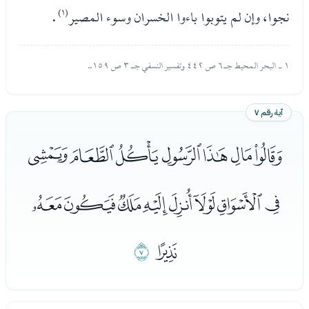
نجوا، وإن لم يتوبوا باءوا الخسران وسوء المصير
(١)
.
١ - البحر المحيط جـ٦ ص ٤٤٢ وتفسير النسفي جـ ٣ ص ١٥٩..
آية رقم ٧
ﮒﮓﮔﮕﮖﮗﮘ
ﮙﮚﮛﮜﮝﮞﮟﮠ
ﮡ
ﮢ