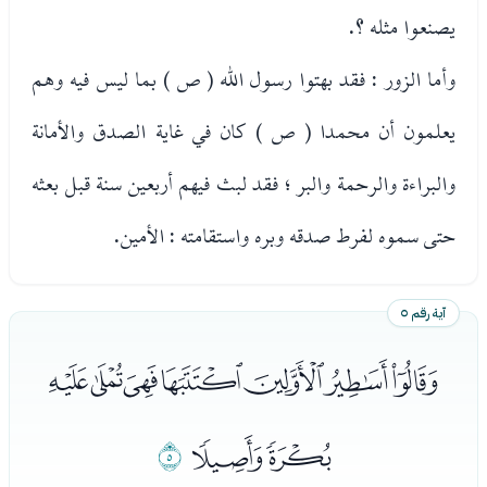
يصنعوا مثله ؟.
وأما الزور : فقد بهتوا رسول الله ( ص ) بما ليس فيه وهم
يعلمون أن محمدا ( ص ) كان في غاية الصدق والأمانة
والبراءة والرحمة والبر ؛ فقد لبث فيهم أربعين سنة قبل بعثه
حتى سموه لفرط صدقه وبره واستقامته : الأمين.
آية رقم ٥
ﭺﭻﭼﭽﭾﭿﮀ
ﮁﮂ
ﮃ