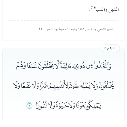
الدين والدنيا
(١)
.
١ - تفسير النسفي جـ٣ ص ١٥٨ والبحر المحيط جـ ٦ ص ٤٤٠..
آية رقم ٣
ﭑﭒﭓﭔﭕﭖﭗﭘ
ﭙﭚﭛﭜﭝﭞﭟﭠ
ﭡﭢﭣﭤﭥﭦ
ﭧ