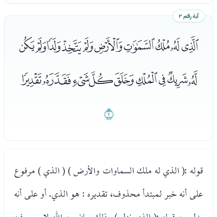
آية رقم ٢
ﯞﯟﯠﯡﯢﯣﯤﯥﯦﯧ
ﯨﯩﯪﯫﯬﯭﯮﯯﯰ
ﯱ
قوله :( الذي له ملك السماوات والأرض ) ( الذي ) مرفوع
على أنه خبر لمبتدأ محذوف، تقديره : هو الذي. أو على أنه
بدل من قوله :( الذي نزل ) وذلك بيان من الله لا ريب فيه