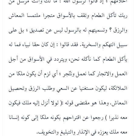
أحلامهم ؛ إذ قالوا لرسول الله : ما لك وأنت مرسل من
ربك تأكل الطعام وتقف بالأسواق متجرا ملتمسا المعاش
والرزق ؟ وتسميتهم له بالرسول ليس عن تصديق ؛ بل على
سبيل التهكم والسخرية. فقد قالوا : إن كان حقا نبيا، فما له
يأكل الطعام كما نأكله نحن، ويتردد في الأسواق من أجل
العمل والاتجار كما نعمل ونتّجر ؛ أي لزم أن يكون ملكا من
الملائكة، ليكون مستغنيا عن السعي وطلب الرزق وتحصيل
المعاش. وهذا هو مقتضى قوله :( لولا أنزل إليه ملك فيكون
معه نذيرا ) رجعوا عن اقتراحهم بكونه ملكا إلى كونه إنسانا
معه ملك يعززه في الإنذار والتبليغ والتخويف.