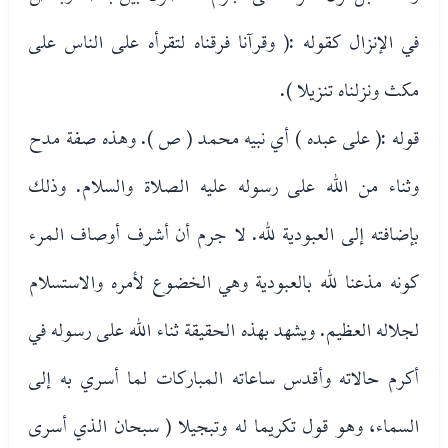
في الإنزال كقوله :( وقرآنا فرقناه لتقرأه على الناس على
مكث ونزلناه تنزيلا ).
قوله :( على عبده ) أي نبيه محمد ( ص ). وهذه صفة مدح
وثناء من الله على رسوله عليه الصلاة والسلام. وذلك
بإضافته إلى العبودية لله. لا جرم أن أشرف أوصاف المرء
كونه مذعنا لله بالعبودية وهي الخضوع لأمره والاستسلام
لجلاله العظيم. ويشهد بهذه الحقيقة ثناء الله على رسوله في
أكرم حالاته وأقدس ساعاته المباركات لما أسري به إلى
السماء، وهو قول تكريما له وتبجيلا ( سبحان الذي أسرى