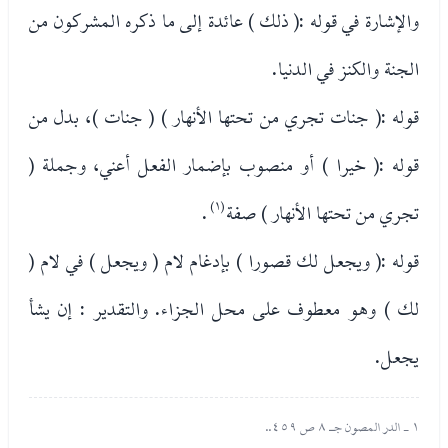
والإشارة في قوله :( ذلك ) عائدة إلى ما ذكره المشركون من
الجنة والكنز في الدنيا.
قوله :( جنات تجري من تحتها الأنهار ) ( جنات )، بدل من
قوله :( خيرا ) أو منصوب بإضمار الفعل أعني، وجملة (
تجري من تحتها الأنهار ) صفة
(١)
.
قوله :( ويجعل لك قصورا ) بإدغام لام ( ويجعل ) في لام (
لك ) وهو معطوف على محل الجزاء. والتقدير : إن يشأ
يجعل.
١ - الدر المصون جـ ٨ ص ٤٥٩..