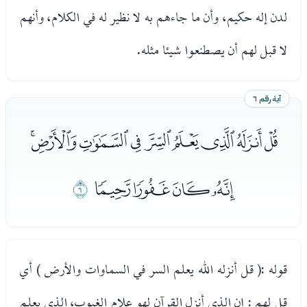
لدن إله حكيم، وأن ما جاءهم به لا نظير له في الكلام، وأنهم
لا قبل لهم أن يصطنعوا شيئا مثله.
آية رقم ٦
ﮄﮅﮆﮇﮈﮉﮊﮋﮌ
ﮍﮎﮏﮐ
ﮑ
قوله :( قل أنزله الله يعلم السر في السماوات والأرض ) أي
قل لهم : إن الذي أنزل القرآن لهو علام الغيوب، الذي يعلم