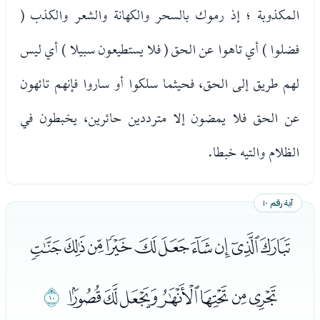
المكذوبة ؛ إذ رموك بالسحر والكهانة والشعر والكذب (
فضلوا ) أي تاهوا عن الحق ( فلا يستطيعون سبيلا ) أي ليس
لهم طريق إلى الحق، فحيثما سلكوا أو ساروا فإنهم تائهون
عن الحق فلا يمضون إلا مترددين حائرين، يخبطون في
الظلام والتيه خبطا.
آية رقم ١٠
ﯡﯢﯣﯤﯥﯦﯧﯨﯩﯪ
ﯫﯬﯭﯮﯯﯰﯱ
ﯲ