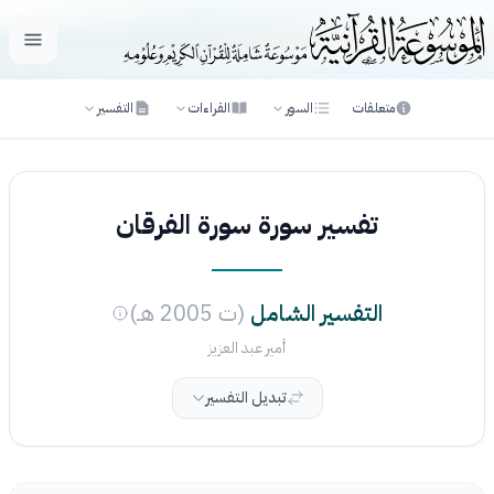
فتح ال
متعلقات
السور
القراءات
التفسير
تفسير سورة سورة الفرقان
التفسير الشامل
(ت 2005 هـ)
أمير عبد العزيز
تبديل التفسير