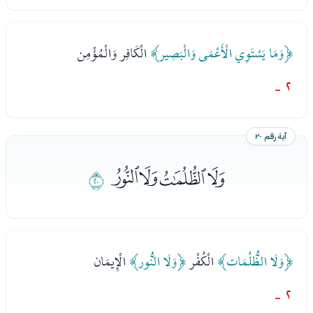
﴿وَمَا يَسْتَوِي الْأَعْمَى وَالْبَصِير﴾
الْكَافِر وَالْمُؤْمِن
٢ -
آية رقم ٢٠
ﭖﭗﭘﭙ
ﭚ
﴿وَلَا الظُّلُمَات﴾
الْكُفْر
﴿وَلَا النُّور﴾
الْإِيمَان
٢ -