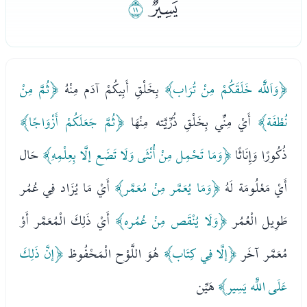
ﰝ
ﰞ
﴿وَاَللَّه خَلَقَكُمْ مِنْ تُرَاب﴾
بِخَلْقِ أَبِيكُمْ آدَم مِنْهُ
﴿ثُمَّ مِنْ
نُطْفَة﴾
أَيْ مِنِّي بِخَلْقِ ذُرِّيَّته مِنْهَا
﴿ثُمَّ جَعَلَكُمْ أَزْوَاجًا﴾
ذُكُورًا وَإِنَاثًا
﴿وَمَا تَحْمِل مِنْ أُنْثَى وَلَا تَضَع إلَّا بِعِلْمِهِ﴾
حَال
أَيْ مَعْلُومَة لَهُ
﴿وَمَا يُعَمَّر مِنْ مُعَمَّر﴾
أَيْ مَا يُزَاد فِي عُمُر
طَوِيل الْعُمُر
﴿وَلَا يُنْقَص مِنْ عُمُره﴾
أَيْ ذَلِكَ الْمُعَمَّر أَوْ
مُعَمَّر آخَر
﴿إلَّا فِي كِتَاب﴾
هُوَ اللَّوْح الْمَحْفُوظ
﴿إنَّ ذَلِكَ
عَلَى اللَّه يَسِير﴾
هَيِّن