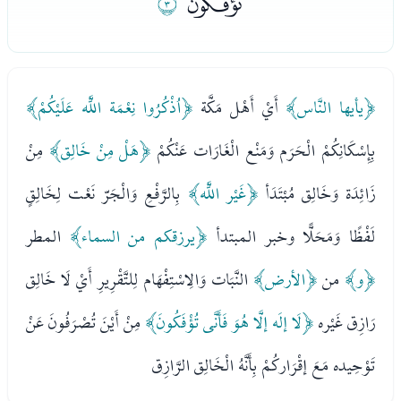
ﰈ
ﰉ
﴿يأيها النَّاس﴾
أَيْ أَهْل مَكَّة
﴿اُذْكُرُوا نِعْمَة اللَّه عَلَيْكُمْ﴾
بِإِسْكَانِكُمْ الْحَرَم وَمَنْع الْغَارَات عَنْكُمْ
﴿هَلْ مِنْ خَالِق﴾
مِنْ
زَائِدَة وَخَالِق مُبْتَدَأ
﴿غَيْر اللَّه﴾
بِالرَّفْعِ وَالْجَرّ نَعْت لِخَالِقٍ
لَفْظًا وَمَحَلًّا وخبر المبتدأ
﴿يرزقكم من السماء﴾
المطر
﴿و﴾
من
﴿الأرض﴾
النَّبَات وَالِاسْتِفْهَام لِلتَّقْرِيرِ أَيْ لَا خَالِق
رَازِق غَيْره
﴿لَا إلَه إلَّا هُوَ فَأَنَّى تُؤْفَكُونَ﴾
مِنْ أَيْنَ تُصْرَفُونَ عَنْ
تَوْحِيده مَعَ إقْرَاركُمْ بِأَنَّهُ الْخَالِق الرَّازِق