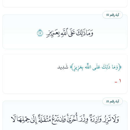
آية رقم ١٧
ﯚﯛﯜﯝﯞ
ﯟ
﴿وَمَا ذَلِكَ عَلَى اللَّه بِعَزِيزٍ﴾
شَدِيد
١ -
آية رقم ١٨
ﯠﯡﯢﯣﯤﯥﯦﯧﯨﯩﯪﯫ