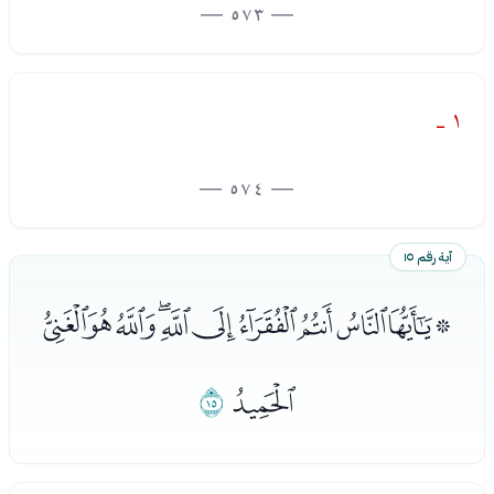
— 573 —
١ -
— 574 —
آية رقم ١٥
ﮥﮦﮧﮨﮩﮪﮫﮬﮭﮮﮯ
ﮰ
ﮱ