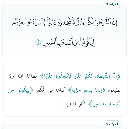
آية رقم ٦
ﭮﭯﭰﭱﭲﭳﭴﭵﭶﭷ
ﭸﭹﭺﭻ
ﭼ
﴿إنَّ الشَّيْطَان لَكُمْ عَدُوّ فَاِتَّخِذُوهُ عَدُوًّا﴾
بِطَاعَةِ الله ولا
تطيعوه
﴿إنما يدعو حِزْبه﴾
أَتْبَاعه فِي الْكُفْر
﴿لِيَكُونُوا مِنْ
أَصْحَاب السَّعِير﴾
النَّار الشَّدِيدَة
آية رقم ٧