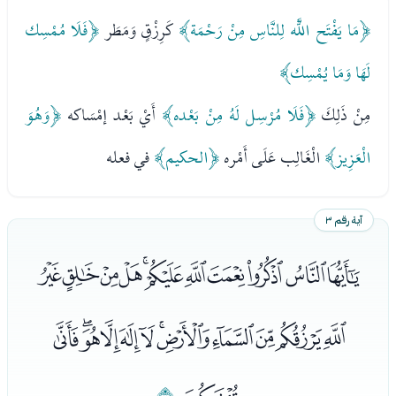
﴿مَا يَفْتَح اللَّه لِلنَّاسِ مِنْ رَحْمَة﴾
كَرِزْقٍ وَمَطَر
﴿فَلَا مُمْسِك
لَهَا وَمَا يُمْسِك﴾
مِنْ ذَلِكَ
﴿فَلَا مُرْسِل لَهُ مِنْ بَعْده﴾
أَيْ بَعْد إمْسَاكه
﴿وَهُوَ
الْعَزِيز﴾
الْغَالِب عَلَى أَمْره
﴿الحكيم﴾
في فعله
آية رقم ٣
ﯱﯲﯳﯴﯵﯶﯷﯸﯹﯺﯻ
ﯼﯽﯾﯿﰀﰁﰂﰃﰄﰅﰆﰇ