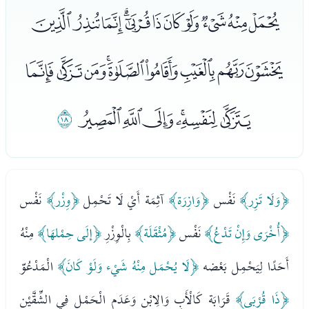
ﯬﯭﯮﯯﯰﯱﯲﯳﯴﯵﯶ
ﯷﯸﯹﯺﯻﯼﯽﯾﯿ
ﰀﰁﰂﰃﰄﰅ
ﰆ
﴿وَلَا تَزِر﴾
نَفْس
﴿وَازِرَة﴾
آثِمَة أَيْ لَا تَحْمِل
﴿وِزْر﴾
نَفْس
﴿أُخْرَى وَإِنْ تَدْعُ﴾
نَفْس
﴿مُثْقَلَة﴾
بِالْوِزْرِ
﴿إلَى حِمْلهَا﴾
مِنْهُ
أَحَدًا لِيَحْمِل بَعْضه
﴿لَا يُحْمَل مِنْهُ شَيْء وَلَوْ كَانَ﴾
الْمَدْعُوّ
﴿ذَا قُرْبَى﴾
قَرَابَة كَالْأَبِ وَالِابْن وَعَدَم الْحَمْل فِي الشِّقَّيْنِ