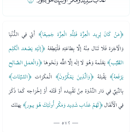
﴿مَنْ كَانَ يُرِيد الْعِزَّة فَلِلَّهِ الْعِزَّة جَمِيعًا﴾
أَيْ فِي الدُّنْيَا
وَالْآخِرَة فَلَا تَنَال مِنْهُ إلَّا بِطَاعَتِهِ فَلْيُطِعْهُ
﴿إلَيْهِ يَصْعَد الْكَلِم
الطَّيِّب﴾
يَعْلَمهُ وَهُوَ لَا إلَه إلَّا اللَّه وَنَحْوهَا
﴿وَالْعَمَل الصَّالِح
يَرْفَعهُ﴾
يَقْبَلهُ
﴿وَاَلَّذِينَ يَمْكُرُونَ﴾
الْمَكَرَات
﴿السَّيِّئَات﴾
بِالنَّبِيِّ فِي دَار النَّدْوَة مِنْ تَقْيِيده أَوْ قَتْله أَوْ إخْرَاجه كَمَا ذَكَرَ
فِي الْأَنْفَال
﴿لَهُمْ عَذَاب شَدِيد وَمَكْر أُولَئِكَ هُوَ يبور﴾
يهلك
— 572 —