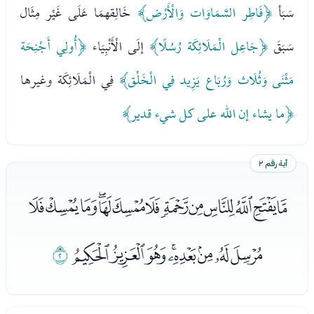
سَبَأ
﴿فَاطِر السَّمَاوَات وَالْأَرْض﴾
خَالِقهمَا عَلَى غَيْر مِثَال
سَبَقَ
﴿جَاعِل الْمَلَائِكَة رُسُلًا﴾
إلَى الْأَنْبِيَاء
﴿أُولِي أَجْنِحَة
مَثْنَى وَثُلَاث وَرُبَاع يَزِيد فِي الْخَلْق﴾
فِي الْمَلَائِكَة وغيرها
﴿ما يشاء إن الله على كل شيء قدير﴾
آية رقم ٢
ﯛﯜﯝﯞﯟﯠﯡﯢﯣﯤﯥﯦﯧ
ﯨﯩﯪﯫﯬﯭﯮﯯ
ﯰ