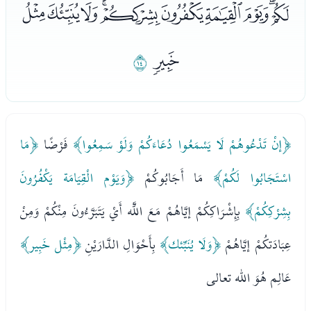
ﮙﮚﮛﮜﮝﮞﮟﮠﮡﮢ
ﮣ
ﮤ
﴿إنْ تَدْعُوهُمْ لَا يَسْمَعُوا دُعَاءَكُمْ وَلَوْ سَمِعُوا﴾
فَرْضًا
﴿مَا
اسْتَجَابُوا لَكُمْ﴾
مَا أَجَابُوكُمْ
﴿وَيَوْم الْقِيَامَة يَكْفُرُونَ
بِشِرْكِكُمْ﴾
بِإِشْرَاكِكُمْ إيَّاهُمْ مَعَ اللَّه أَيْ يَتَبَرَّءُونَ مِنْكُمْ وَمِنْ
عِبَادَتكُمْ إيَّاهُمْ
﴿وَلَا يُنَبِّئك﴾
بِأَحْوَالِ الدَّارَيْنِ
﴿مِثْل خَبِير﴾
عَالِم هُوَ الله تعالى