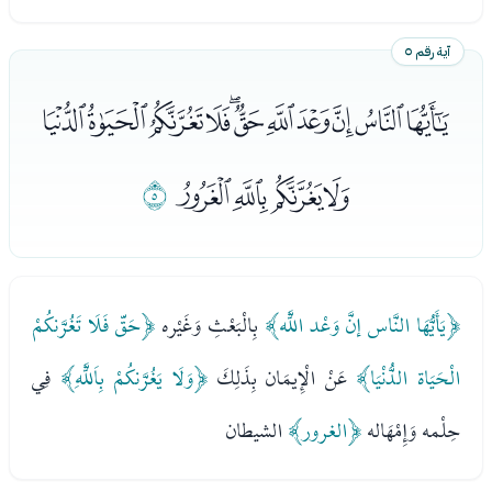
آية رقم ٥
ﭞﭟﭠﭡﭢﭣﭤﭥﭦﭧﭨ
ﭩﭪﭫﭬ
ﭭ
﴿يَأَيُّهَا النَّاس إنَّ وَعْد اللَّه﴾
بِالْبَعْثِ وَغَيْره
﴿حَقّ فَلَا تَغُرَّنكُمْ
الْحَيَاة الدُّنْيَا﴾
عَنْ الْإِيمَان بِذَلِكَ
﴿وَلَا يَغُرَّنكُمْ بِاَللَّهِ﴾
فِي
حِلْمه وَإِمْهَاله
﴿الغرور﴾
الشيطان