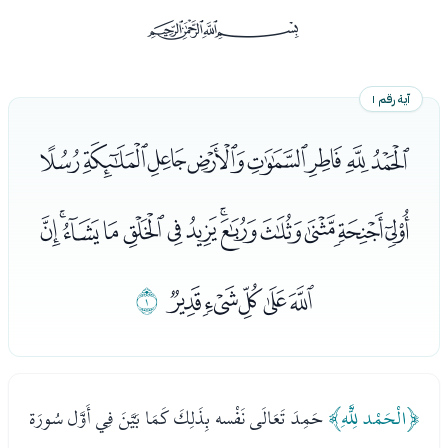
ﰡ
آية رقم ١
ﮟﮠﮡﮢﮣﮤﮥﮦ
ﮧﮨﮩﮪﮫﮬﮭﮮﮯﮰﮱﯓﯔ
ﯕﯖﯗﯘﯙ
ﯚ
﴿الْحَمْد لِلَّهِ﴾
حَمِدَ تَعَالَى نَفْسه بِذَلِكَ كَمَا بَيَّنَ فِي أَوَّل سُورَة