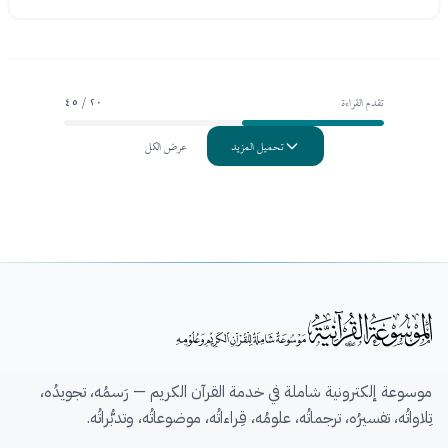
تقدم القراءة
20 / 45
تحميل المزيد
عرض الكل
موسوعة إلكترونية شاملة في خدمة القرآن الكريم — رَسمُه، تجويدُه،
تِلاواتُه، تفسيرُه، ترجماتُه، علومُه، قِراءاتُه، موضوعاتُه، وتدبُّراتُه.