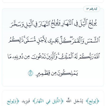
آية رقم ١٣
ﭰﭱﭲﭳﭴﭵﭶﭷﭸ
ﭹﭺﭻﭼﭽﭾﭿﮀﮁ
ﮂﮃﮄﮅﮆﮇﮈﮉﮊﮋ
ﮌﮍﮎ
ﮏ
﴿يُولِج﴾
يُدْخِل اللَّه
﴿اللَّيْل فِي النَّهَار﴾
فَيَزِيد
﴿وَيُولِج