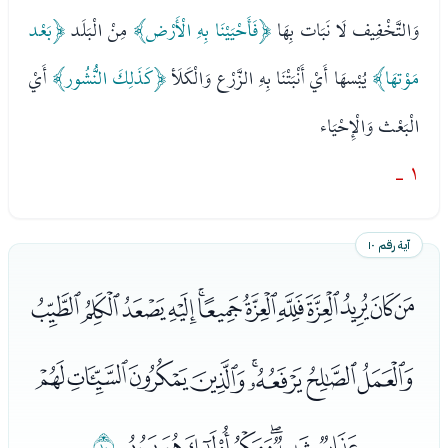
وَالتَّخْفِيف لَا نَبَات بِهَا
﴿فَأَحْيَيْنَا بِهِ الْأَرْض﴾
مِنْ الْبَلَد
﴿بَعْد
مَوْتهَا﴾
يُبْسهَا أَيْ أَنْبَتْنَا بِهِ الزَّرْع وَالْكَلَأ
﴿كَذَلِكَ النُّشُور﴾
أَيْ
الْبَعْث وَالْإِحْيَاء
١ -
آية رقم ١٠
ﯝﯞﯟﯠﯡﯢﯣﯤﯥﯦﯧﯨ
ﯩﯪﯫﯬﯭﯮﯯﯰ
ﯱﯲﯳﯴﯵﯶﯷ
ﯸ