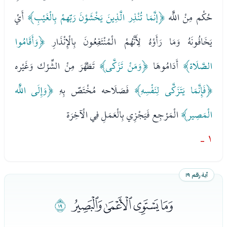
حُكْم مِنْ اللَّه
﴿إنَّمَا تُنْذِر الَّذِينَ يَخْشَوْنَ رَبّهمْ بِالْغَيْبِ﴾
أَيْ
يَخَافُونَهُ وَمَا رَأَوْهُ لِأَنَّهُمْ الْمُنْتَفِعُونَ بِالْإِنْذَارِ
﴿وَأَقَامُوا
الصَّلَاة﴾
أَدَامُوهَا
﴿وَمَنْ تَزَكَّى﴾
تَطَهَّرَ مِنْ الشِّرْك وَغَيْره
﴿فَإِنَّمَا يَتَزَكَّى لِنَفْسِهِ﴾
فَصَلَاحه مُخْتَصّ بِهِ
﴿وَإِلَى اللَّه
الْمَصِير﴾
الْمَرْجِع فَيَجْزِي بِالْعَمَلِ فِي الْآخِرَة
١ -
آية رقم ١٩
ﭑﭒﭓﭔ
ﭕ