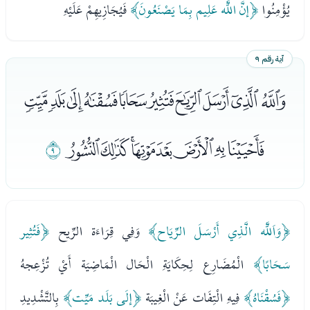
يُؤْمِنُوا
﴿إنَّ اللَّه عَلِيم بِمَا يَصْنَعُونَ﴾
فَيُجَازِيهِمْ عَلَيْهِ
آية رقم ٩
ﮩﮪﮫﮬﮭﮮﮯﮰﮱﯓ
ﯔﯕﯖﯗﯘﯙﯚﯛ
ﯜ
﴿وَاَللَّه الَّذِي أَرْسَلَ الرِّيَاح﴾
وَفِي قِرَاءَة الرِّيح
﴿فَتُثِير
سَحَابًا﴾
الْمُضَارِع لِحِكَايَةِ الْحَال الْمَاضِيَة أَيْ تُزْعِجهُ
﴿فَسُقْنَاهُ﴾
فِيهِ الْتِفَات عَنْ الْغِيبَة
﴿إلَى بَلَد مَيِّت﴾
بِالتَّشْدِيدِ