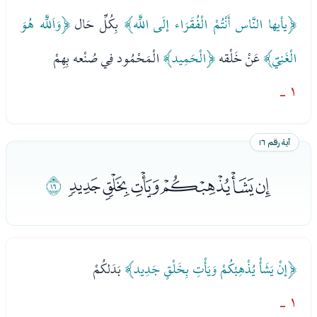
﴿يأيها النَّاس أَنْتُمْ الْفُقَرَاء إلَى اللَّه﴾
بِكُلِّ حَال
﴿وَاَللَّه هُوَ
الْغَنِيّ﴾
عَنْ خَلْقه
﴿الْحَمِيد﴾
الْمَحْمُود فِي صُنْعه بِهِمْ
١ -
آية رقم ١٦
ﯓﯔﯕﯖﯗﯘ
ﯙ
﴿إنْ يَشَأْ يُذْهِبْكُمْ وَيَأْتِ بِخَلْقٍ جَدِيد﴾
بَدَلكُمْ
١ -