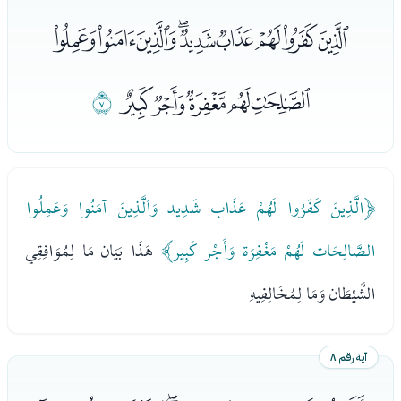
ﭽﭾﭿﮀﮁﮂﮃﮄﮅ
ﮆﮇﮈﮉﮊ
ﮋ
﴿الَّذِينَ كَفَرُوا لَهُمْ عَذَاب شَدِيد وَاَلَّذِينَ آمَنُوا وَعَمِلُوا
الصَّالِحَات لَهُمْ مَغْفِرَة وَأَجْر كَبِير﴾
هَذَا بَيَان مَا لِمُوَافِقِي
الشَّيْطَان وَمَا لِمُخَالِفِيهِ
آية رقم ٨