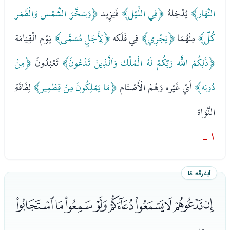
النَّهَار﴾
يُدْخِلهُ
﴿فِي اللَّيْل﴾
فَيَزِيد
﴿وَسَخَّرَ الشَّمْس وَالْقَمَر
كُلّ﴾
مِنْهُمَا
﴿يَجْرِي﴾
فِي فَلَكه
﴿لِأَجَلٍ مُسَمًّى﴾
يَوْم الْقِيَامَة
﴿ذَلِكُمْ اللَّه رَبّكُمْ لَهُ الْمُلْك وَاَلَّذِينَ تَدْعُونَ﴾
تَعْبُدُونَ
﴿مِنْ
دُونه﴾
أَيْ غَيْره وَهُمْ الْأَصْنَام
﴿مَا يَمْلِكُونَ مِنْ قِطْمِير﴾
لِفَاقَةِ
النَّوَاة
١ -
آية رقم ١٤
ﮐﮑﮒﮓﮔﮕﮖﮗﮘ