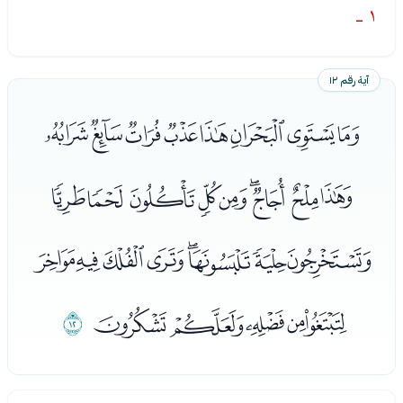
١ -
آية رقم ١٢
ﭑﭒﭓﭔﭕﭖﭗﭘ
ﭙﭚﭛﭜﭝﭞﭟﭠﭡ
ﭢﭣﭤﭥﭦﭧﭨﭩ
ﭪﭫﭬﭭﭮ
ﭯ