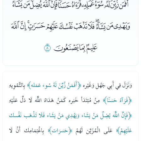
ﮌﮍﮎﮏﮐﮑﮒﮓﮔﮕﮖﮗﮘ
ﮙﮚﮛﮜﮝﮞﮟﮠﮡﮢﮣﮤ
ﮥﮦﮧ
ﮨ
وَنَزَلَ فِي أَبِي جَهْل وَغَيْره
﴿أَفَمَنْ زُيِّنَ لَهُ سُوء عَمَله﴾
بِالتَّمْوِيهِ
﴿فَرَآهُ حَسَنًا﴾
مِنْ مُبْتَدَأ خَبَره كَمَنْ هَدَاهُ اللَّه لَا دَلَّ عَلَيْهِ
﴿فَإِنَّ اللَّه يُضِلّ مَنْ يَشَاء وَيَهْدِي مَنْ يَشَاء فَلَا تَذْهَب نَفْسك
عَلَيْهِمْ﴾
عَلَى الْمُزَيَّن لَهُمْ
﴿حَسَرَات﴾
بِاغْتِمَامِك أَنْ لَا