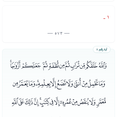
١ -
— 573 —
آية رقم ١١
ﯹﯺﯻﯼﯽﯾﯿﰀﰁﰂﰃ
ﰄﰅﰆﰇﰈﰉﰊﰋﰌﰍﰎﰏ
ﰐﰑﰒﰓﰔﰕﰖﰗﰘﰙﰚﰛﰜ