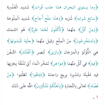
﴿وما يستوي البحران هذا عذب فُرَات﴾
شَدِيد الْعُذُوبَة
﴿سَائِغ شَرَابه﴾
شُرْبه
﴿وَهَذَا مِلْح أُجَاج﴾
شَدِيد الْمِلْوَحَة
﴿وَمِنْ كُلّ﴾
مِنْهُمَا
﴿تَأْكُلُونَ لَحْمًا طَرِيًّا﴾
هُوَ السَّمَك
﴿وَتَسْتَخْرِجُونَ﴾
مِنْ الْمِلْح وَقِيلَ مِنْهُمَا
﴿حِلْيَة تَلْبَسُونَهَا﴾
هِيَ اللُّؤْلُؤ وَالْمَرْجَان
﴿وَتَرَى﴾
تُبْصِر
﴿الْفُلْك﴾
السُّفُن
﴿فِيهِ﴾
فِي كُلّ مِنْهُمَا
﴿مَوَاخِر﴾
تَمْخُر الْمَاء أَيْ تَشُقّهُ بِجَرْيِهَا
فِيهِ مُقْبِلَة وَمُدْبِرَة بِرِيحٍ وَاحِدَة
﴿لِتَبْتَغُوا﴾
تَطْلُبُوا
﴿مِنْ
فَضْله﴾
تَعَالَى بِالتِّجَارَةِ
﴿وَلَعَلَّكُمْ تَشْكُرُونَ﴾
اللَّه عَلَى ذَلِكَ
١ -