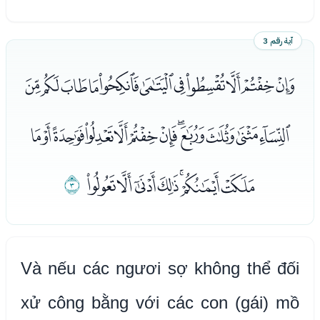
آية رقم 3
ﮄﮅﮆﮇﮈﮉﮊﮋﮌﮍﮎ
ﮏﮐﮑﮒﮓﮔﮕﮖﮗﮘﮙﮚ
ﮛﮜﮝﮞﮟﮠﮡ
ﮢ
Và nếu các ngươi sợ không thể đối
xử công bằng với các con (gái) mồ