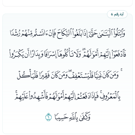
آية رقم 6
ﯥﯦﯧﯨﯩﯪﯫﯬﯭﯮ
ﯯﯰﯱﯲﯳﯴﯵﯶﯷﯸ
ﯹﯺﯻﯼﯽﯾﯿﰀﰁﰂ
ﰃﰄﰅﰆﰇﰈﰉﰊﰋ
ﰌﰍﰎ
ﰏ