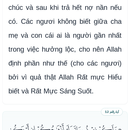
chúc và sau khi trả hết nợ nần nếu
có. Các ngươi không biết giữa cha
mẹ và con cái ai là người gần nhất
trong việc hưởng lộc, cho nên Allah
định phần như thế (cho các ngươi)
bởi vì quả thật Allah Rất mực Hiểu
biết và Rất Mực Sáng Suốt.
آية رقم 12
ﭑﭒﭓﭔﭕﭖﭗﭘﭙ