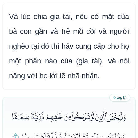
Và lúc chia gia tài, nếu có mặt của
bà con gần và trẻ mồ cồi và người
nghèo tại đó thì hãy cung cấp cho họ
một phần nào của (gia tài), và nói
năng với họ lời lẽ nhã nhặn.
آية رقم 9
ﭴﭵﭶﭷﭸﭹﭺﭻ