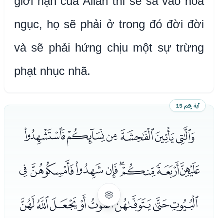
giới hạn của Allah thì sẽ sa vào hỏa
ngục, họ sẽ phải ở trong đó đời đời
và sẽ phải hứng chịu một sự trừng
phạt nhục nhã.
آية رقم 15
ﭑﭒﭓﭔﭕﭖ
ﭗﭘﭙﭚﭛﭜﭝﭞ
ﭟﭠﭡﭢﭣﭤﭥﭦ