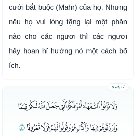
cưới bắt buộc (Mahr) của họ. Nhưng
nếu họ vui lòng tặng lại một phần
nào cho các ngươi thì các ngươi
hãy hoan hỉ hưởng nó một cách bổ
ích.
آية رقم 5
ﯔﯕﯖﯗﯘﯙﯚﯛﯜ
ﯝﯞﯟﯠﯡﯢﯣ
ﯤ