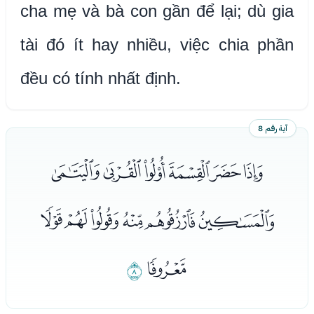
cha mẹ và bà con gần để lại; dù gia
tài đó ít hay nhiều, việc chia phần
đều có tính nhất định.
آية رقم 8
ﭦﭧﭨﭩﭪﭫ
ﭬﭭﭮﭯﭰﭱ
ﭲ
ﭳ