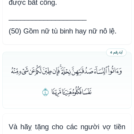
được bất công.
____________________
(50) Gồm nữ tù binh hay nữ nô lệ.
آية رقم 4
ﮣﮤﮥﮦﮧﮨﮩﮪﮫﮬﮭ
ﮮﮯﮰﮱ
ﯓ
Và hãỵ tặng cho các người vợ tiền