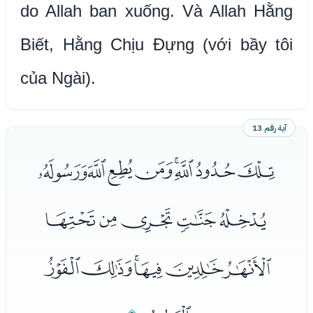
do Allah ban xuống. Và Allah Hằng
Biết, Hằng Chịu Đựng (với bầy tôi
của Ngài).
آية رقم 13
ﯖﯗﯘﯙﯚﯛﯜﯝ
ﯞﯟﯠﯡﯢ
ﯣﯤﯥﯦﯧﯨ