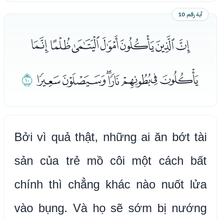
آية رقم 10
ﮄﮅﮆﮇﮈﮉﮊ
ﮋﮌﮍﮎﮏﮐﮑ
ﮒ
Bởi vì quả thật, những ai ăn bớt tài
sản của trẻ mồ côi một cách bất
chính thì chẳng khác nào nuốt lửa
vào bụng. Và họ sẽ sớm bị nướng