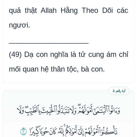
quả thật Allah Hằng Theo Dõi các
ngươi.
____________________
(49) Dạ con nghĩa là tử cung ám chỉ
mối quan hệ thân tộc, bà con.
آية رقم 2
ﭰﭱﭲﭳﭴﭵﭶﭷﭸﭹ
ﭺﭻﭼﭽﭾﭿﮀﮁﮂ
ﮃ