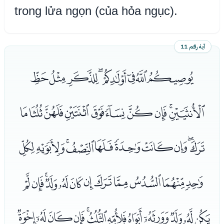
trong lửa ngọn (của hỏa ngục).
آية رقم 11
ﮓﮔﮕﮖﮗﮘﮙﮚ
ﮛﮜﮝﮞﮟﮠﮡﮢﮣﮤ
ﮥﮦﮧﮨﮩﮪﮫﮬﮭﮮ
ﮯﮰﮱﯓﯔﯕﯖﯗﯘﯙﯚﯛ
ﯜﯝﯞﯟﯠﯡﯢﯣﯤﯥﯦﯧ