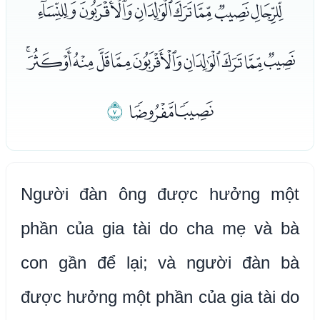
ﭑﭒﭓﭔﭕﭖﭗ
ﭘﭙﭚﭛﭜﭝﭞﭟﭠﭡﭢ
ﭣﭤ
ﭥ
Người đàn ông được hưởng một
phần của gia tài do cha mẹ và bà
con gần để lại; và người đàn bà
được hưởng một phần của gia tài do