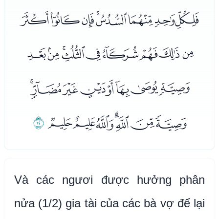
ﮔﮕﮖﮗﮘﮙﮚﮛ
ﮜﮝﮞﮟﮠﮡﮢﮣﮤ
ﮥﮦﮧﮨﮩﮪﮫﮬ
ﮭﮮﮯﮰﮱﯓﯔ
ﯕ
Và các ngươi được hưởng phân
nửa (1/2) gia tài của các bà vợ để lại