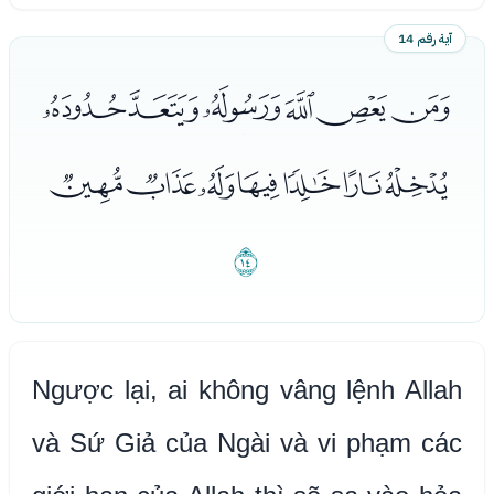
آية رقم 14
ﯫﯬﯭﯮﯯﯰ
ﯱﯲﯳﯴﯵﯶﯷ
ﯸ
Ngược lại, ai không vâng lệnh Allah
và Sứ Giả của Ngài và vi phạm các