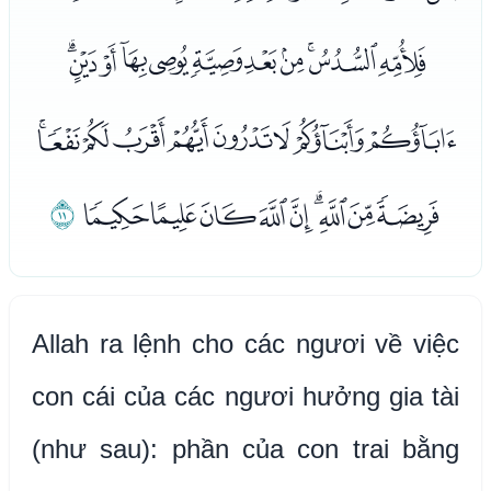
ﯨﯩﯪﯫﯬﯭﯮﯯﯰﯱﯲ
ﯳﯴﯵﯶﯷﯸﯹﯺﯻ
ﯼﯽﯾﯿﰀﰁﰂﰃﰄ
ﰅ
Allah ra lệnh cho các ngươi về việc
con cái của các ngươi hưởng gia tài
(như sau): phần của con trai bằng