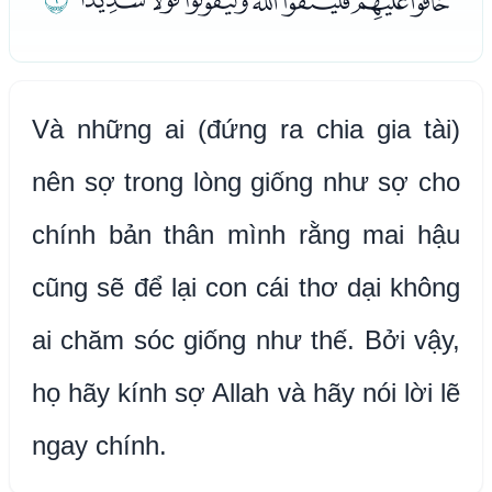
ﭼﭽﭾﭿﮀﮁﮂ
ﮃ
Và những ai (đứng ra chia gia tài)
nên sợ trong lòng giống như sợ cho
chính bản thân mình rằng mai hậu
cũng sẽ để lại con cái thơ dại không
ai chăm sóc giống như thế. Bởi vậy,
họ hãy kính sợ Allah và hãy nói lời lẽ
ngay chính.