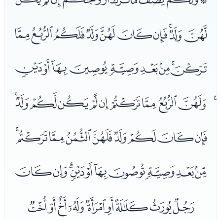
ﭚﭛﭜﭝﭞﭟﭠﭡﭢﭣ
ﭤﭥﭦﭧﭨﭩﭪﭫﭬ
ﭭﭮﭯﭰﭱﭲﭳﭴﭵﭶﭷ
ﭸﭹﭺﭻﭼﭽﭾﭿﮀ
ﮁﮂﮃﮄﮅﮆﮇﮈﮉﮊ
ﮋﮌﮍﮎﮏﮐﮑﮒﮓ