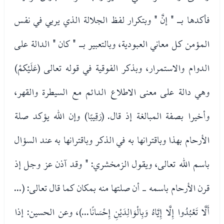
فأكدها بـ " إنَّ " وبتكرار لفظ الجلالة الذي يربي في نفس
المؤمن كل معاني العبودية، وبالتعبير بـ " كان " الدالة على
الدوام والاستمرار، وبذكر الفوقية في قوله تعالى (عَلَيْكمْ)
وهي دالة على معنى الاطلاع الدائم مع السيطرة والقهر،
وأخيرا بصفة المبالغة إذ قال. (رَقِيبًا) وإن الله يؤكد صلة
الأرحام بهذا وباقترانها به في الذكر وباقترانها به عند السؤال
باسم الله تعالى، ويقول الزمخشري: " وقد آذن عز وجل إذ
قرن الأرحام باسمه - أن صلتها منه بمكان كما قال تعالى: (...
أَلَّا تَعْبُدُوا إِلَّا إِيَّاهُ وَبِالْوَالِدَيْنِ إِحْسَانًا...)، وعن الحسين: إذا