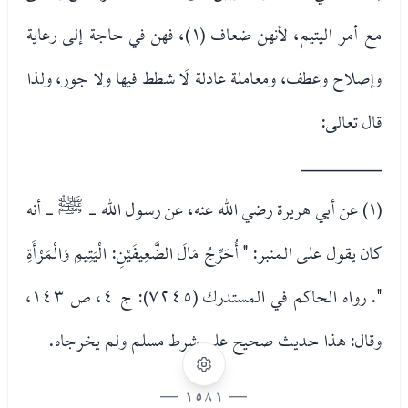
مع أمر اليتيم، لأنهن ضعاف (١)، فهن في حاجة إلى رعاية
وإصلاح وعطف، ومعاملة عادلة لَا شطط فيها ولا جور، ولذا
قال تعالى:
________
(١) عن أبي هريرة رضي الله عنه، عن رسول الله - ﷺ - أنه
كان يقول على المنبر: " أُحَرِّجُ مَالَ الضَّعِيفَيْنِ: الْيَتِيمِ وَالْمَرْأَةِ
". رواه الحاكم في المستدرك (٧٢٤٥): ج ٤، ص ١٤٣،
وقال: هذا حديث صحيح على شرط مسلم ولم يخرجاه.
— 1581 —