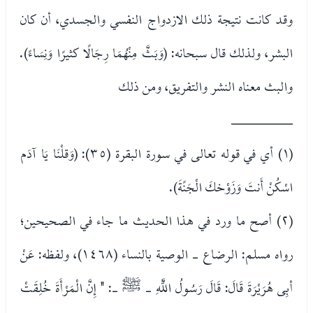
وقد كانت نتيجة ذلك الازدواج النفسي والجسدي، أن كان
البشر، ولذلك قال سبحانه: (وَبَثَّ مِنْهُمَا رِجَالًا كثيرًا وَنِسَاءً).
والبث معناه النشر والتفريق، ومن ذلك
________
(١) أي في قوله تعالى في سورة البقرة (٣٥): (وَقلْنَا يَا آدَم
اسْكُنْ أَنتَ وَزَوْخكَ الْجَنًةَ).
(٢) أصح ما ورد في هذا الحديث ما جاء في الصحيحين؛
رواه مسلم: الرضاع - الوصية بالنساء (١٤٦٨)، ولفظه: عَنْ
أبِى هُرَيْرَةَ قَالَ: قَالَ رَسُولُ اللَّهِ - ﷺ -: " إِنَّ الْمَرْأَةَ خُلِقَتْ