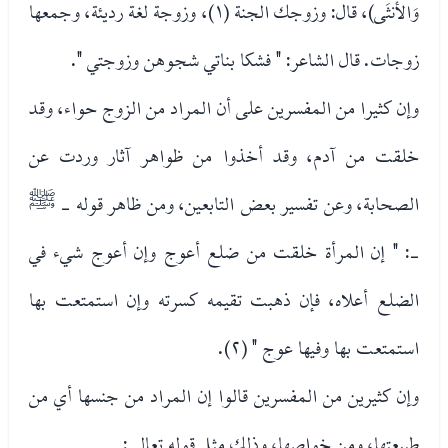
وَالأنثَى)، قال: وزوجك الجنة (١)، وزوجة لغة رديئة، وجمعها
زوجات. قال الشاعر: " فشكا بناتي شجوهن وزوجتي ".
وإن كثيرا من المفسرين على أن المراد من الزوج حواء، وقد
خلقت من آدم، وقد أخذوا من ظواهر آثار وردت عن
الصحابة، وعن تفسير بعض التابعين، ومن ظاهر قوله - ﷺ
-: " إن المرأة خلقت من ضلع أعوج وإن أعوج شيء في
الضلع أعلاه، فإن ذهبت تقيمه كسرته وإن استمتعت بها
استمتعت بها وفيها عوج " (٢).
وإن كثيرين من المفسرين قالوا إن المراد من جنسها أي من
طبيعتها، ومن خواصها، وذلك مثل قوله تعالى: