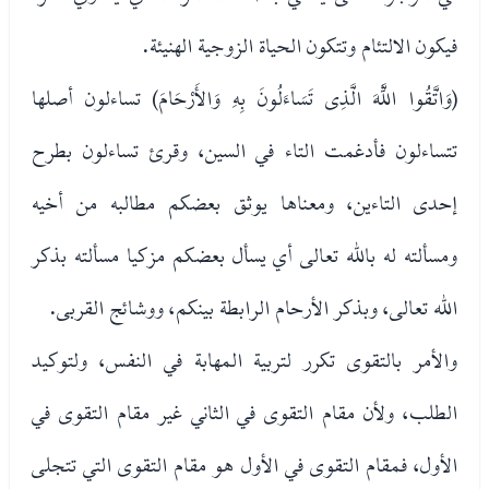
فيكون الالتئام وتتكون الحياة الزوجية الهنيئة.
(وَاتَّقُوا اللَّهَ الَّذِى تَسَاءَلُونَ بِهِ وَالأَرْحَامَ) تساءلون أصلها
تتساءلون فأدغمت التاء في السين، وقرئ تساءلون بطرح
إحدى التاءين، ومعناها يوثق بعضكم مطالبه من أخيه
ومسألته له بالله تعالى أي يسأل بعضكم مزكيا مسألته بذكر
الله تعالى، وبذكر الأرحام الرابطة بينكم، ووشائج القربى.
والأمر بالتقوى تكرر لتربية المهابة في النفس، ولتوكيد
الطلب، ولأن مقام التقوى في الثاني غير مقام التقوى في
الأول، فمقام التقوى في الأول هو مقام التقوى التي تتجلى