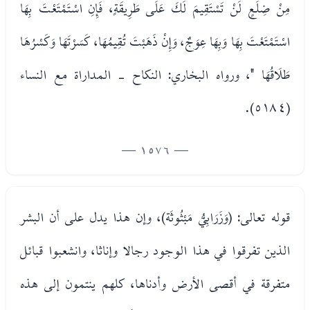
مِنْ ضِلَعٍ لَنْ تَسْتَقِيمَ لَكَ عَلَى طَرِيقَةٍ، فَإِنِ اسْتَمْتَعْتَ بِهَا
اسْتَمْتَعْتَ بِهَا وَبِهَا عِوَجٌ، وَإِنْ ذَهَبْتَ تُقِيمُهَا، كَسَرْتَهَا وَكَسْرُهَا
طَلَاقُهَا "، ورواه البخاري: النكاح - المداراة مع النساء
(٥١٨٤).
— 1576 —
قوله تعالى: (وَزَرَابِيُّ مَبْثُوثَة)، وإن هذا يدل على أن البشر
الذين تفرقوا في هذا الوجود رجالا وإناثا، وانشعبوا قبائل
متفرقة في أقصى الأرض وأدناها، كلهم ينتمون إلى هذه