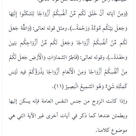
(وَمِنْ آيَاته أَنْ خَلَقَ لَكُم مِّنْ أَنفُسِكُمْ أَزْوَاجًا لِتَسْكنُوا إِلَيْهَا
وَجَعَلَ بَيْنَكُم مَّوَدَّةً وَرَحْمَةً...). ومثل قوله تعالى: (وَاللَّهُ جَعَلَ
لَكُم مِّنْ أَنفُسِكُمْ أَزْوَاجًا وَجَعَلَ لَكُم مِّنْ أَزْوَاجِكُم بَنِينَ
وَحَفَدَةً...). وقوله تعالى: (فَاطِرُ السَّمَاوَاتِ وَالْأَرْضِ جَعَلَ لَكُمْ
مِنْ أَنْفُسِكُمْ أَزْوَاجًا وَمِنَ الْأَنْعَامِ أَزْوَاجًا يَذْرَؤُكُمْ فِيهِ لَيْسَ
كَمِثْلِهِ شَيْءٌ وَهُوَ السَّمِيعُ الْبَصِيرُ (١١).
وإذا كانت الزوج من جنس النفس العامة فإنه يسكن إليها
ويطمئن عندها كما ذكر في آيات أخرى غير الآية التي هي
موضوع كلامنا.