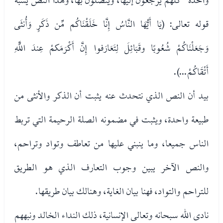
قوله تعالى: (يَا أَيُّهَا النَّاسُ إِنَّا خَلَقْنَاكُم مِّن ذَكَرٍ وَأُنثَى
وَجَعَلْنَاكُمْ شُعُوبًا وقَبَائِلَ لِتَعَارَفوا إِنَّ أَكْرَمَكمْ عِندَ اللَّهِ
أَتْقَاكُمْ...).
بيد أن النص الذي نتحدث عنه يثبت أن الذكر والأنثى من
طبيعة واحدة، ويثبت في مضمونه الصلة الرحيمة التي تربط
الناس جميعا، وما ينبني عليها من تعاطف وتواد وتراحم،
والنص الآخر يبين وجوب التعارف الذي هو الطريق
للتراحم والتواد، فهنا بيان الغاية، وهنالك بيان طريقها.
نادى الله سبحانه وتعالى الإنسانية، ذلك النداء الخالد ونبههم