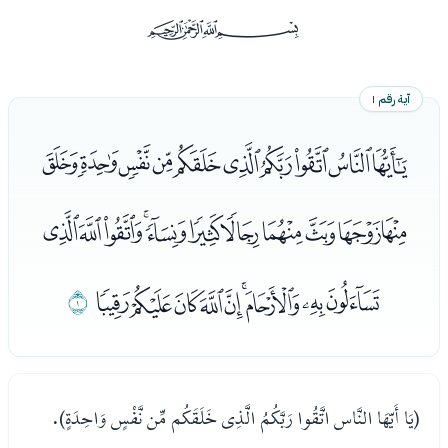
ﰡ
آية رقم ١
ﭑﭒﭓﭔﭕﭖﭗﭘﭙﭚ
ﭛﭜﭝﭞﭟﭠﭡﭢﭣﭤﭥ
ﭦﭧﭨﭩﭪﭫﭬﭭﭮ
ﭯ
(يَا أَيّهَا النَّاس اتَّقُوا رَبَّكُمُ الَّذِى خَلَقَكُم مِّن نَّفْسٍ وَاحِدَةٍ).