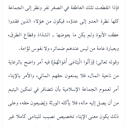
فإذا انقطعت تلك العاطفة في الصغر نفر ونظر إلى الجماعة
كلها نظرة العدو إلى عدوّه، فيكون من هؤلاء الذين فقدوا
عطف الأبوة ولم يكن ما يعوضها - الشذاذ وقطاع الطرق،
وبعبارة عامة من ليس عندهم ضمائر، ولا نفوس لوَّامة.
وقوله تعالى: (وَآتُوا الْيَتَامَى أَمْوَالَهُمْ) فيه أمر واضح بالرعاية
من ناحية المال، فلا يمنعون حقهم المالي، والأمر بالإيتاء
أمر لعموم الجماعة الإسلامية بأن تتضافر في تمكين اليتيم
من أن يصل إليه ماله، فلا يأكله الورثة وَيُضيعون حقه، وعلى
ذلك يكون معنى الإيتاء تخصيص نصيب لليتامى كاملا غير