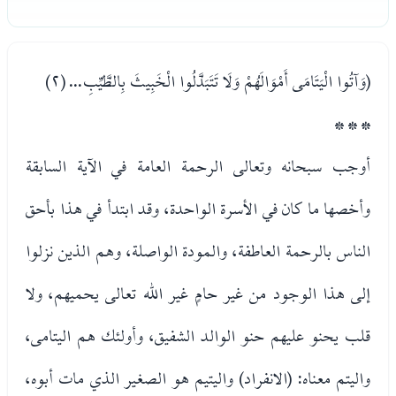
(وَآتُوا الْيَتَامَى أَمْوَالَهُمْ وَلَا تَتَبَدَّلُوا الْخَبِيثَ بِالطَّيِّبِ... (٢)
* * *
أوجب سبحانه وتعالى الرحمة العامة في الآية السابقة
وأخصها ما كان في الأسرة الواحدة، وقد ابتدأ في هذا بأحق
الناس بالرحمة العاطفة، والمودة الواصلة، وهم الذين نزلوا
إلى هذا الوجود من غير حامٍ غير الله تعالى يحميهم، ولا
قلب يحنو عليهم حنو الوالد الشفيق، وأولئك هم اليتامى،
واليتم معناه: (الانفراد) واليتيم هو الصغير الذي مات أبوه،