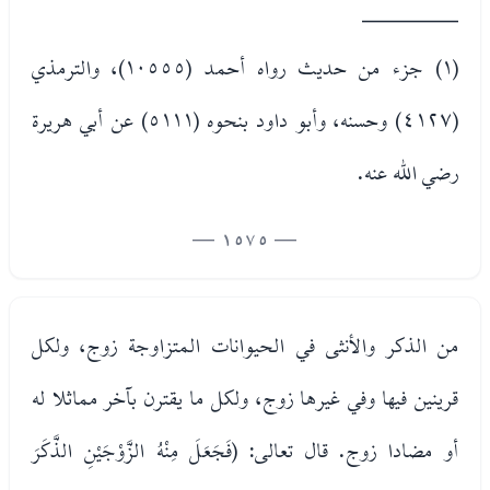
________
(١) جزء من حديث رواه أحمد (١٠٥٥٥)، والترمذي
(٤١٢٧) وحسنه، وأبو داود بنحوه (٥١١١) عن أبي هريرة
رضي الله عنه.
— 1575 —
من الذكر والأنثى في الحيوانات المتزاوجة زوج، ولكل
قرينين فيها وفي غيرها زوج، ولكل ما يقترن بآخر مماثلا له
أو مضادا زوج. قال تعالى: (فَجَعَلَ مِنْهُ الزَّوْجَيْنِ الذَّكَرَ