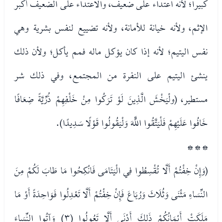
كبيرا؛ لأنه اعتداء على ضعيف، والاعتداء على الضعيف أكبر
الإثم، ولأنه خيانة للأمانة، ولأنه تضييع لنفس بشرية وهي
نفس اليتيم؛ لأنه إذا كان يؤكل ماله فمم يأكل؛ ولأن ذلك
ينشئ اليتيم على النفرة من المجتمع، وفي ذلك شر
مستطير، (ولْيَخْشَ الَّذِينَ لَوْ تَرَكُوا مِنْ خَلْفِهِمْ ذُرِّيَّةً ضِعَافًا
خَافُوا عَلَيْهِمْ فَلْيَتَّقُوا اللَّهَ وَلْيَقُولُوا قَوْلًا سَدِيدًا).
* * *
(وَإِنْ خِفْتُمْ أَلَّا تُقْسِطُوا فِي الْيَتَامَى فَانْكِحُوا مَا طَابَ لَكُمْ مِنَ
النِّسَاءِ مَثْنَى وَثُلَاثَ وَرُبَاعَ فَإِنْ خِفْتُمْ أَلَّا تَعْدِلُوا فَوَاحِدَةً أَوْ مَا
مَلَكَتْ أَيْمَانُكُمْ ذَلِكَ أَدْنَى أَلَّا تَعُولُوا (٣) وَآتُوا النِّسَاءَ