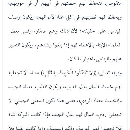
منقوص، فتحفظ لهم حصتهم في أبيهم أو في مورثهم،
ويحفظ لهم نصيبهم في كل غلة لأموالهم، ويكون وصف
اليتامى على حقيقته؛ لأن ذلك وهم صغار، وفسر بعض
العلماء الإيتاء بالإعطاء لهم إذا بلغوا رشدهم، ويكون التعبير
عنهم باليتامى باعتبار ما كان.
وقوله تعالى: (وَلا تَتَبَدَّلُوا الْخَبِيثَ بِالطَّيِّبِ) معناه: لَا تجعلوا
لهم خبيث المال بدل الطيب، ويكون الطيب معناه الجيد،
والخبيث معناه الرديء، فعلى هذا يكون المعنى الجملي: لَا
تجعلوا رديء المال لهم بدل الجيد، فإذا كانت التركة شاءً
فلا تجعلوا لهم الهزيلة، ولكم السمينة، وإذا كانت نقدا فلا