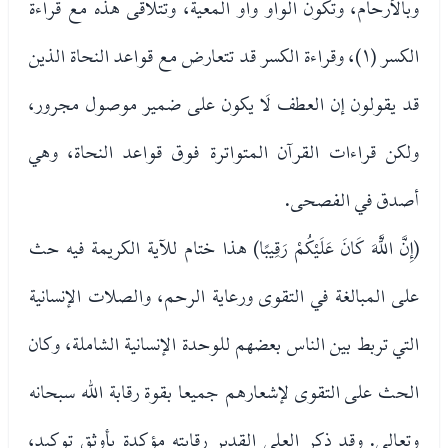
وبالأرحام، وتكون الواو واو المعية، وتتلاقى هذه مع قراءة
الكسر (١)، وقراءة الكسر قد تتعارض مع قواعد النحاة الذين
قد يقولون إن العطف لَا يكون على ضمير موصول مجرور،
ولكن قراءات القرآن المتواترة فوق قواعد النحاة، وهي
أصدق في الفصحى.
(إِنَّ اللَّهَ كَانَ عَلَيْكُمْ رَقِيبًا) هذا ختام للآية الكريمة فيه حث
على المبالغة في التقوى ورعاية الرحم، والصلات الإنسانية
التي تربط بين الناس بعضهم للوحدة الإنسانية الشاملة، وكان
الحث على التقوى لإشعارهم جميعا بقوة رقابة الله سبحانه
وتعالى. وقد ذكر العلي القدير رقابته مؤكدة بأوثق توكيد،