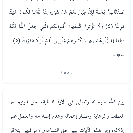
صَدُقَاتِهِنَّ نِحْلَةً فَإِنْ طِبْنَ لَكُمْ عَنْ شَيْءٍ مِنْهُ نَفْسًا فَكُلُوهُ هَنِيئًا
مَرِيئًا (٤) وَلَا تُؤْتُوا السُّفَهَاءَ أَمْوَالَكُمُ الَّتِي جَعَلَ اللَّهُ لَكُمْ
قِيَامًا وَارْزُقُوهُمْ فِيهَا وَاكْسُوهُمْ وَقُولُوا لَهُمْ قَوْلًا مَعْرُوفًا (٥)
* * *
— 1580 —
بين الله سبحانه وتعالى في الآية السابقة حق اليتيم من
العطف والرعاية ومضار إهماله وعدم إصلاحه والعمل على
إذلاله، وفي هذه الآيات يبين حق النساء، والأمر فيهن يتلاقى