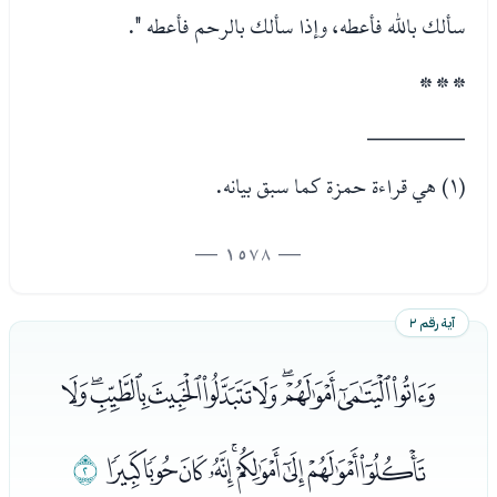
سألك بالله فأعطه، وإذا سألك بالرحم فأعطه ".
* * *
________
(١) هي قراءة حمزة كما سبق بيانه.
— 1578 —
آية رقم ٢
ﭰﭱﭲﭳﭴﭵﭶﭷﭸﭹ
ﭺﭻﭼﭽﭾﭿﮀﮁﮂ
ﮃ