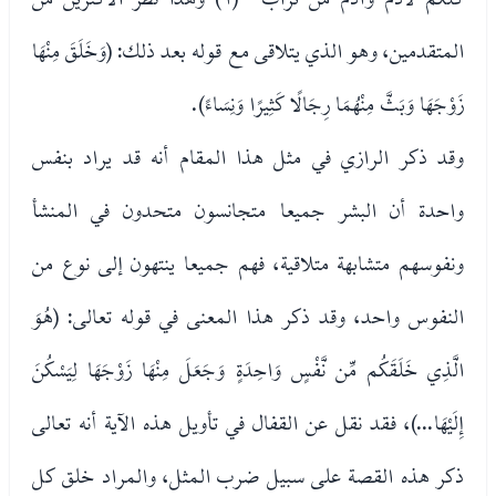
المتقدمين، وهو الذي يتلاقى مع قوله بعد ذلك: (وَخَلَقَ مِنْهَا
زَوْجَهَا وَبَثَّ مِنْهُمَا رِجَالًا كَثِيرًا وَنِسَاءً).
وقد ذكر الرازي في مثل هذا المقام أنه قد يراد بنفس
واحدة أن البشر جميعا متجانسون متحدون في المنشأ
ونفوسهم متشابهة متلاقية، فهم جميعا ينتهون إلى نوع من
النفوس واحد، وقد ذكر هذا المعنى في قوله تعالى: (هُوَ
الَّذِي خَلَقَكُم مِّن نَّفْسٍ وَاحِدَةٍ وَجَعَلَ مِنْهَا زَوْجَهَا لِيَسْكُنَ
إِلَيْهَا...)، فقد نقل عن القفال في تأويل هذه الآية أنه تعالى
ذكر هذه القصة على سبيل ضرب المثل، والمراد خلق كل