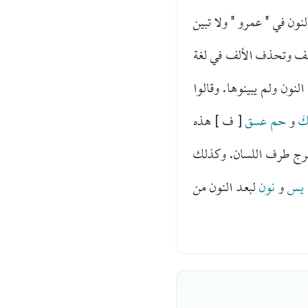
نون في " عمرو " ولا تبين
لف وتحذف الألف في لغة
 النون ولم يبينوها. وقالوا
كَ
و
حم عسق
[ ف ] هذه
 مخرج طرف اللسان. وكذلك
يس
و
نون
لبعد النون من