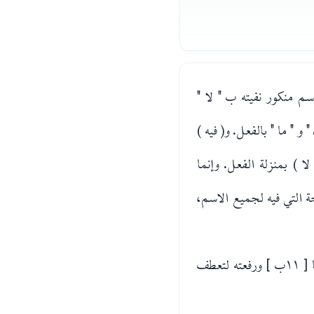
م منكور نفيته ب " لا "
 " ما " بالفعل. و( فيه )
 ) بمنزلة الفعل. وإنما
ة التي فيه لجميع الاسم،
فالوجه فيه الرفع لان المعطوف عليه لا يكون إلا رفعا [ ١١ب ] ورفعته لتعطف