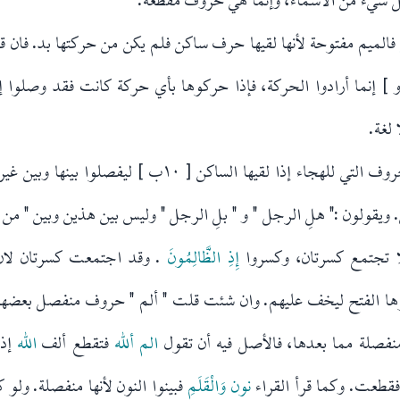
َ
فالميم مفتوحة لأنها لقيها حرف ساكن فلم يكن من حركتها بد. فان ق
 و ] إنما أرادوا الحركة، فإذا حركوها بأي حركة كانت فقد وصلوا إ
لغة.
وقال بعضهم :" فتحوا الحروف التي للهجاء إذا لقيها الساكن [ ٠
 ويقولون :" هلِ الرجل " و " بلِ الرجل " وليس بين هذين وبين " من ا
لا تجتمع كسرتان، وكسروا
إِذِ الظَّالِمُونَ
. وقد اجتمعت كسرتان لان "
لوها الفتح ليخف عليهم. وان شئت قلت " ألم " حروف منفصل بعضها
صلة مما بعدها، فالأصل فيه أن تقول
الم ألله
فتقطع ألف
الله
إذ
 فقطعت. وكما قرأ القراء
نون وَالْقَلَمِ
فبينوا النون لأنها منفصلة. ولو