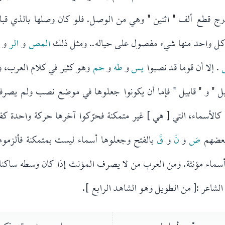
ج قطع ألف " اثنين " وهي من الوصل. فلو كان وصلها بالذي قب
كل واحد منها شيء مفصول على حياله.. ومثل ذلك
المص
و
الر
و
ا
. إلا أن قوما قد نصبوا
يس
و
طه
و
حم
وهو كثير في كلام العرب، 
يل " و " قابيل " فإما أن يكونوا جعلوها في موضع نصب ولم يصرفو
الأسماء، التي [ هي ] غير متمكنة فحرّكوا آخرها حركة واحدة كفت
 بعضهم
صَ
و
نَ
و
قَ
بالفتح وجعلوها أسماء ليست بمتمكنة فألزمو
ل الشاعر :[ من الطويل وهو الشاهد الرابع ].