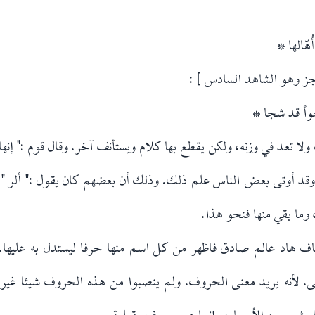
هّالها *
جواً قد شجا *
ولا تعد في وزنه، ولكن يقطع بها كلام ويستأنف آخر. وقال قوم :" إ
قد أوتى بعض الناس علم ذلك. وذلك أن بعضهم كان يقول :" ألر " و
 وما بقي منها فنحو هذا.
ف هاد عالم صادق فاظهر من كل اسم منها حرفا ليستدل به عليها. 
عنى. لأنه يريد معنى الحروف. ولم ينصبوا من هذه الحروف شيئا غي
 شيء من الأسماء، وإنما هي حروف مقطعة.