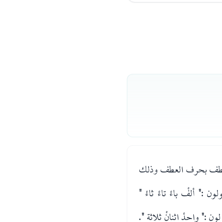
و عطف بحرف العطف وذلك
ون :" ألفْ باءْ تاءْ ثاءْ "
:" واحدْ اثنانْ ثلاثة ".