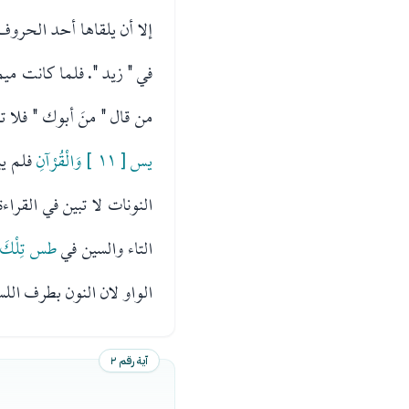
إلا أن يلقاها أحد الحروف 
في " زيد ". فلما كانت 
من قال " منَ أبوك " فلا 
يس [ ١١ ] وَالْقُرْآنِ
فلم ي
النونات لا تبين في القرا
التاء والسين في
طس تِلْكَ
الواو لان النون بطرف اللس
آية رقم ٢