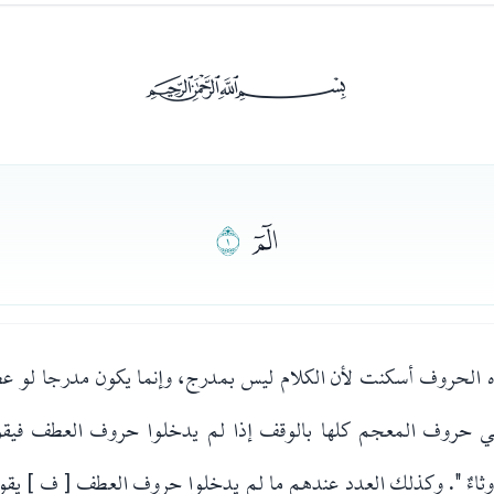
ﰡ
ﭑ
ﭒ
 هذه الحروف أسكنت لأن الكلام ليس بمدرج، وإنما يكون مدرجا ل
رب تقول [ ٩ء ] في حروف المعجم كلها بالوقف إذا لم يدخلوا حروف العطف فيقول
ءٌ وثاءٌ ". وكذلك العدد عندهم ما لم يدخلوا حروف العطف [ ف ] يقولون 