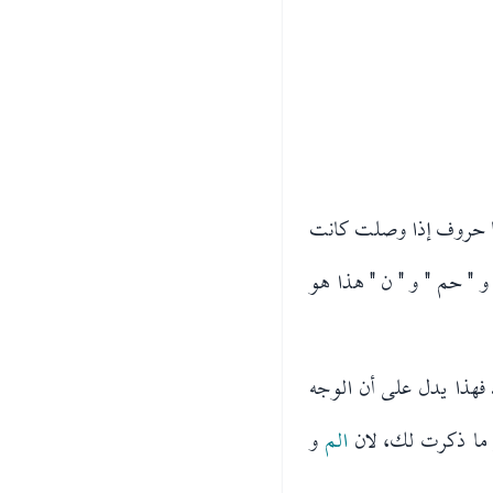
نها حروف إذا وصلت كانت
 " حم " و " ن " هذا هو
فهذا يدل على أن الوجه
ر ما ذكرت لك، لان
الم
و