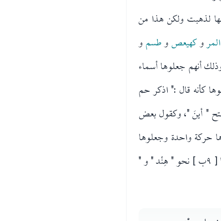
لها لذهبت ولكن هذا من
لمر
و
كهيعص
و
طسم
و
وذلك أنهم جعلوها أسماء
ها كأنه قال :" اذكر حم
ح " أينَ "، وكقول بعض
ها حركة واحدة وجعلوها
أسماءَ للسورة*، فصارت أسماء مؤنثة. ومن العرب من لا يصرف المؤنث إذا كان وسطه ساكنا [ ٩ب ] نحو " هِنْد " و "