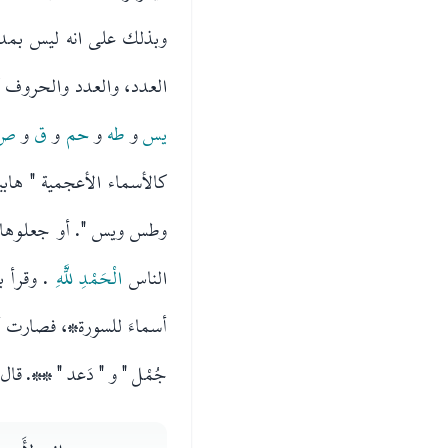
وبذلك على انه ليس بمدر
العدد، والعدد والحروف 
يس
و
طه
و
حم
و
ق
و
ص
كالأسماء الأعجمية " هاب
وطس ويس ". أو جعلوها ك
الناس
الْحَمْدِ للَّهِ
. وقرأ
جُمْل " و " دَعد " **. قا