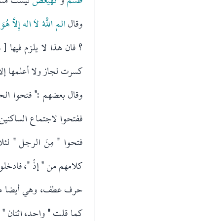
وقال
الم
اللَّهُ لاَ اله إِلاَّ هُو
؟ فان هذا لا يلزم فيها [
كسرت لجاز ولا أعلمها إلا 
ففتحوا لاجتماع الساكنين.
فتحوا " مِنَ الرجل " لئ
كلامهم من " إذْ "، فادخ
حرف عطف، وهي أيضا منف
كما قلت " واحد، اثنان "