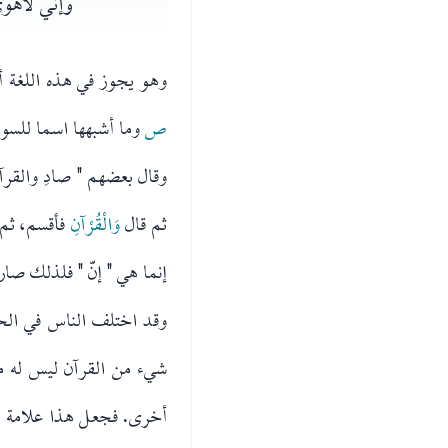
وإني لأَهوى
وهو يجوز في هذه اللغة 
ص
وما أشبهها اسما لل
وقال بعضهم " صادِ والقرآن
ثم قال
وَالْقُرْآنِ
فأقسم، ثم
إنما هي " إنّ " فلذلك صار
وقد اختلف الناس في الحر
شيء من القرآن ليس له معن
أخرى. فجعل هذا علامة لا