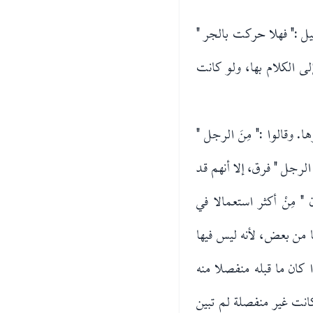
يل :" فهلا حركت بالجر "
لى الكلام بها، ولو كانت
١ب ] ليفصلوا بينها وبين غيرها. وقالوا :" مِنَ الرجل "
لرجل " فرق، إلا أنهم قد
 مِنْ أكثر استعمالا في
 من بعض، لأنه ليس فيها
ا كان ما قبله منفصلا منه
 كانت غير منفصلة لم تبين