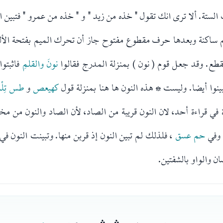
الستة. ألا ترى انك تقول " خذه من زيد " و " خذه من عمرو " فتبين ال
ميم ساكنة وبعدها حرف مقطوع مفتوح جاز أن تحرك الميم بفتحة الأ
تقطع. وقد جعل قوم ( نون ) بمنزلة المدرج فقالوا
نونَ والقلمِ
فاثبتوا
بينوا أيضا. وليست * هذه النون ها هنا بمنزلة قول
كهيعص
و
طس تِلْ
ءة في قراءة أحد، لان النون قريبة من الصاد، لأن الصاد والنون من
وفي
حم عسق
، فلذلك لم تبين النون إذ قربن منها. وتبينت النون في
ان والواو بالشفتين.