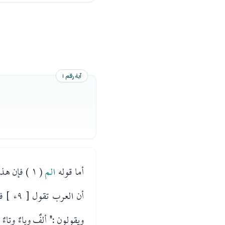
آية رقم ١
أما قوله
الم
( ١ ) فإن
أن الع
ويقولون :" ألفٌ وباءٌ وتا