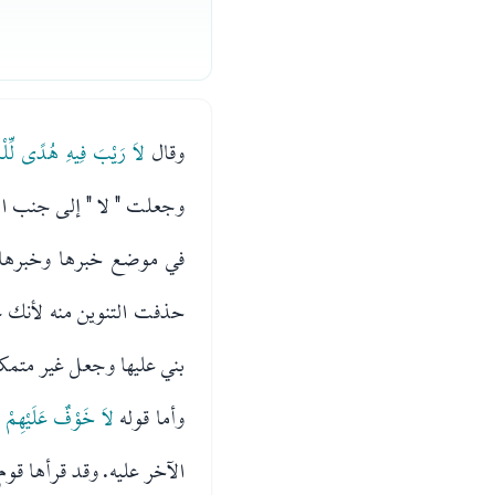
وقال
لاَ رَيْبَ فِيهِ هُدًى لِّلْم
وجعلت " لا " إلى جنب الاس
في موضع خبرها وخبرها رف
حذفت التنوين منه لأنك جع
بني عليها وجعل غير متمك
وأما قوله
لاَ خَوْفٌ عَلَيْهِمْ 
الآخر عليه. وقد قرأها قوم