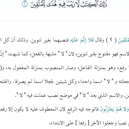
ﭓﭔﭕﭖﭗﭘﭙﭚﭛ
ﭜ
ُتَّقِينَ
( ٢ ) وقال
فَلا إِثْمَ عَلَيْهِ
فنصبهما بغير تنوين. وذلك أن كل اس
م فهو مفتوح بغير تنوين، لان " لا " مشبهة بالفعل، كما شبهت " إنْ " و
ع، وهو بمنزلة الفاعل، وصار المنصوب بمنزلة المفعول به، و( لا
لته و " لا " اسما واحدا، وكل شيئين جُعِلاَ اسما لم يصرفا. والفتح
ن. والاسم الذي بعد " لا " في موضع نصب عملت فيه " لا ".
وَلاَ هُمْ يَحْزَنُونَ
 نصبا وجعلوا الآخر [ رفعا ] على الابتداء.