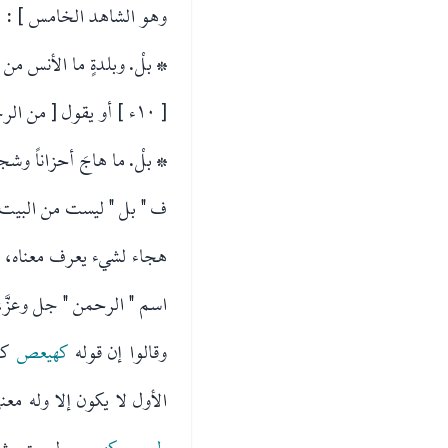
وهو الشاهد الخامس ] :
* بلْ. وبلدةٍ ما الأنس من أُ
[ ١٠ء ] أو يقول [ من الرجز وهو الشاهد السادس ] :
* بلْ. ما هاجَ أحزاناً وش
ف " بل " ليست من البيت 
هجاء لشيء يعرف معناه، و
اسم " الرحمن " جل وعزَّ،
وقالوا إن قوله
كهيعص
كا
الأول لا يكون إلا وله م
طسم
و
كهيعص
ليست مثل