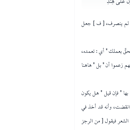
على هِنْدِ
ر لم ينصرف، [ ف ] جعل
حقَّ بعملك " أي : تعمده،
م زعموا أن " بل " هاهنا
ها " فإن قيل " هل يكون
د انقضت، وأنه قد أخذ في
الشعر فيقول [ من الرجز