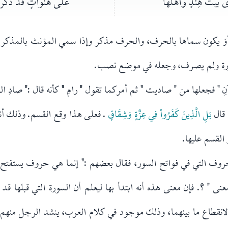
 بيت هِنْدٍ وأهلها
على هنواتٍ قد ذكرن 
أوَ يكون سماها بالحرف، والحرف مذكر وإذا سمي المؤنث بالمذك
سورة ولم يصرف، وجعله في موضع نصب.
ِ " فجعلها من " صاديت " ثم أمركما تقول " رامِ " كأنه قال :" صادِ ال
 قال
بَلِ الَّذِينَ كَفَرُواْ فِي عِزَّةٍ وَشِقَاقٍ
. فعلى هذا وقع القسم. وذلك أنه
 القسم عليها.
وف التي في فواتح السور، فقال بعضهم :" إنما هي حروف يستفتح ب
ى " ؟. فإن معنى هذه أنه ابتدأ بها ليعلم أن السورة التي قبلها ق
نقطاع ما بينهما، وذلك موجود في كلام العرب، ينشد الرجل منهم 