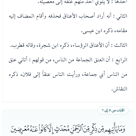
أحدها : لا يلوي أحد منهم عنقه إلى معصيته.
الثاني : أنه أراد أصحاب الأعناق فحذفه وأقام المضاف إليه
مقامه، ذكره ابن عيسى.
الثالث : أن الأعناق الرؤساء، ذكره ابن شجرة، وقاله قطرب.
الرابع : أن العنق الجماعة من الناس، من قولهم : أتاني عنق
من الناس أي جماعة، ورأيت الناس عنقاً إلى فلان، ذكره
النقاش.
الآيات من ٥ إلى ٦
ﭫﭬﭭﭮﭯﭰﭱﭲﭳﭴﭵ