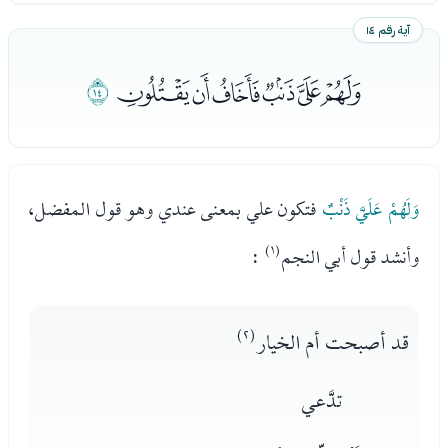
آية رقم ١٤
ﯜﯝﯞﯟﯠﯡ
ﯢ
وَلَهُمْ عَلَيَّ ذَنْبٌ
فتكون علي بمعنى عندي وهو قول المفضل،
وأنشد قول أبي النجم
(١)
:
قد أصبحت أم الخيار
(٢)
تدَّعي