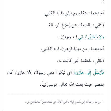
:
أحدهما : بتكذيبهم إياي، قاله الكلبي.
الثاني : بالضعف عن إبلاغ الرسالة.
وَلاَ يَنْطَلِقُ لِسَانِي
فيه وجهان :
أحدهما : من مهابة فرعون، قاله الكلبي.
الثاني : للعقدة التي كانت به.
فَأَرْسِلْ إِلَى هَارُونَ
أي ليكون معي رسولاً، لأن هارون كان
بمصر حيث بعث الله تعالى موسى نبياً.
١ من فيه وجهان، إلى تفسير قوله تعالى: "فإذا هي ثعبان مبين" ساقط من ش..