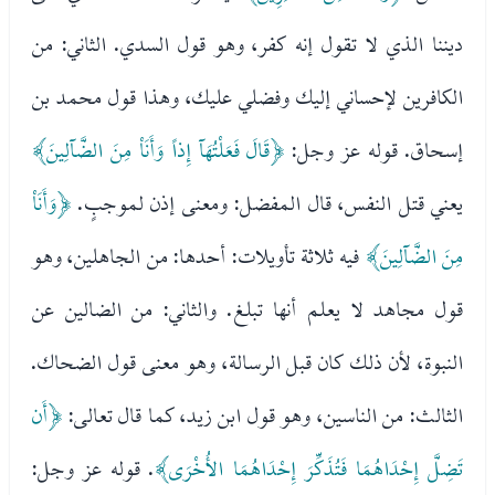
ديننا الذي لا تقول إنه كفر، وهو قول السدي. الثاني: من
الكافرين لإحساني إليك وفضلي عليك، وهذا قول محمد بن
إسحاق. قوله عز وجل:
﴿قَالَ فَعَلْتُهَآ إِذاً وَأَنَاْ مِنَ الضَّآلِينَ﴾
يعني قتل النفس، قال المفضل: ومعنى إذن لموجبٍ.
﴿وَأَنَاْ
مِنَ الضَّآلِينَ﴾
فيه ثلاثة تأويلات: أحدها: من الجاهلين، وهو
قول مجاهد لا يعلم أنها تبلغ. والثاني: من الضالين عن
النبوة، لأن ذلك كان قبل الرسالة، وهو معنى قول الضحاك.
الثالث: من الناسين، وهو قول ابن زيد، كما قال تعالى:
﴿أَن
تَضِلَّ إِحْدَاهُمَا فَتُذَكِّرَ إِحْدَاهُمَا الأُخْرَى﴾
. قوله عز وجل: