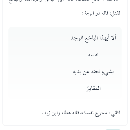
القتل، قاله ذو الرمة :
ألا أيهذا الباخع الوجد
نفسه
بشيءٍ نحته عن يديه
المقادِرُ
الثاني : محرج نفسك، قاله عطاء وابن زيد.