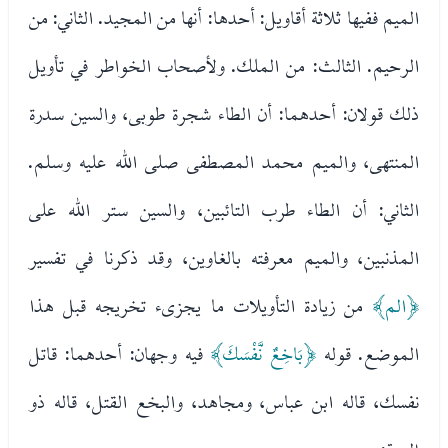
الميم ففيها ثلاثة أقاويل: أحدها: أنها من المجيد. الثاني: من
الرحيم. الثالث: من الملك. ولأصحاب الخواطر في تأويل
ذلك قولان: أحدهما: أن الطاء شجرة طوبى، والسين سدرة
المنتهى، والميم محمد المصطفى صلى الله عليه وسلم.
الثاني: أن الطاء طرب التائبين، والسين ستر الله على
المذنبين، والميم معرفته بالغاوين، وقد ذكرنا في تفسير
﴿الم﴾
من زيادة التأويلات ما يجزىء تخريجه قبل هذا
الموضع. قوله
﴿بَاخِعٌ نَّفْسَكَ﴾
فيه وجهان: أحدهما: قاتل
نفسك، قاله ابن عباس، ومجاهد، والبخع القتل، قاله ذو