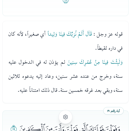
قوله عز وجل :
قَاَلَ أَلَمْ نُرَبِّكَ فِينَا وَلِيداً
أي صغيراً، لأنه كان
في داره لقيطاً.
وَلَبِثْتَ فِينَا مِنْ عُمُرِكَ سِنِينَ
لم يؤذن له في الدخول عليه
سنة، وخرج من عنده عشر سنين، وعاد إليه يدعوه ثلاثين
سنة، وبقي بعد غرقه خمسين سنة. قال ذلك امتناناً عليه.
آية رقم ١٩
ﰆﰇﰈﰉﰊﰋﰌ
ﰍ