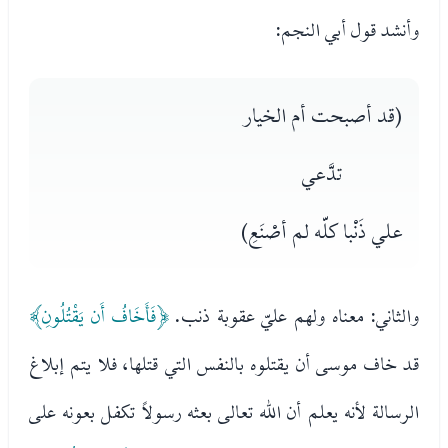
وأنشد قول أبي النجم:
(قد أصبحت أم الخيار
تدَّعي
علي ذَنْبا كلّه لم أصْنَعِ)
والثاني: معناه ولهم عليّ عقوبة ذنب.
﴿فَأَخَافُ أَن يَقْتُلُونِ﴾
قد خاف موسى أن يقتلوه بالنفس التي قتلها، فلا يتم إبلاغ
الرسالة لأنه يعلم أن الله تعالى بعثه رسولاً تكفل بعونه على