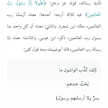
تأدية رسالته. قوله عز وجل:
﴿فَقُولاَ إِنَّا رَسُولُ رَبِّ
الْعَالِمِينَ﴾
فيه ثلاثة أوجه: أحدها: معناه أرْسَلَنا رب
العالمين، حكاه ابن شجرة. والثاني: معناه أن كل واحد منا
رسول رب العالمين، ذكره ابن عيسى. والثالث: معناه إنا
رسالة رب العالمين، قاله أبوعبيدة، ومنه قول كثير:
(لقد كَذَّب الواشون ما
بُحْتُ عندهم
بسرٍّ ولا أرسلتهم برسول)