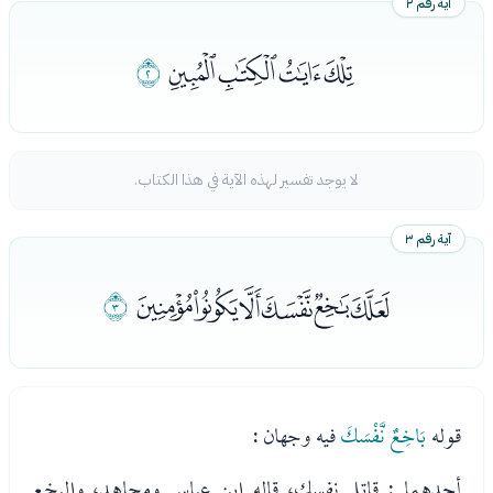
آية رقم ٢
ﭓﭔﭕﭖ
ﭗ
لا يوجد تفسير لهذه الآية في هذا الكتاب.
آية رقم ٣
ﭘﭙﭚﭛﭜﭝ
ﭞ
قوله
بَاخِعٌ نَّفْسَكَ
فيه وجهان :
أحدهما : قاتل نفسك، قاله ابن عباس ومجاهد، والبخع