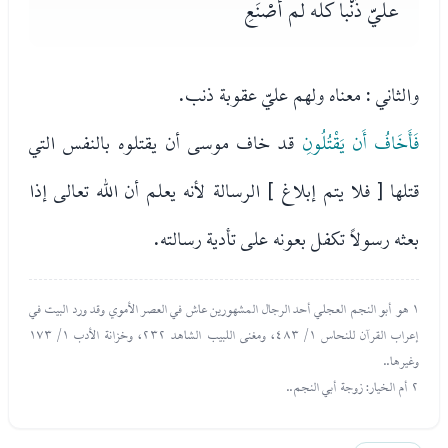
عليّ ذَنْبا كلّه لم أصْنَعِ
والثاني : معناه ولهم عليّ عقوبة ذنب.
فَأَخَافُ أَن يَقْتُلُونِ
قد خاف موسى أن يقتلوه بالنفس التي
قتلها [ فلا يتم إبلاغ ] الرسالة لأنه يعلم أن الله تعالى إذا
بعثه رسولاً تكفل بعونه على تأدية رسالته.
١ هو أبو النجم العجلي أحد الرجال المشهورين عاش في العصر الأموي وقد ورد البيت في
إعراب القرآن للنحاس ١/ ٤٨٣، ومغنى اللبيب الشاهد ٢٣٢، وخزانة الأدب ١/ ١٧٣
وغيرها..
٢ أم الخيار: زوجة أبي النجم..