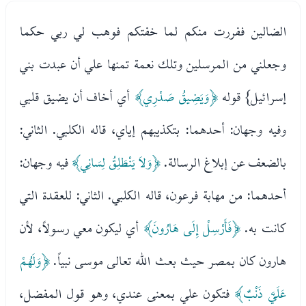
الضالين ففررت منكم لما خفتكم فوهب لي ربي حكما
وجعلني من المرسلين وتلك نعمة تمنها علي أن عبدت بني
إسرائيل} قوله
﴿وَيَضِيقُ صَدْرِي﴾
أي أخاف أن يضيق قلبي
وفيه وجهان: أحدهما: بتكذيبهم إياي، قاله الكلبي. الثاني:
بالضعف عن إبلاغ الرسالة.
﴿وَلاَ يَنْطَلِقُ لِسَانِي﴾
فيه وجهان:
أحدهما: من مهابة فرعون، قاله الكلبي. الثاني: للعقدة التي
كانت به.
﴿فَأَرْسِلْ إِلَى هَارُونَ﴾
أي ليكون معي رسولاً، لأن
هارون كان بمصر حيث بعث الله تعالى موسى نبياً.
﴿وَلَهُمْ
عَلَيَّ ذَنْبٌ﴾
فتكون علي بمعنى عندي، وهو قول المفضل،