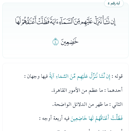
آية رقم ٤
ﭟﭠﭡﭢﭣﭤﭥﭦﭧﭨ
ﭩ
ﭪ
قوله :
إِن نَّشَا نُنَزِّلْ عَلَيْهِم مِّنَ السَّمَاءِ آيَةً
فيها وجهان :
أحدهما : ما عظم من الأمور القاهرة.
الثاني : ما ظهر من الدلائل الواضحة.
فَظَلَّتْ أَعْنَاقُهُمْ لَهَا خَاضِعِينَ
فيه أربعة أوجه :