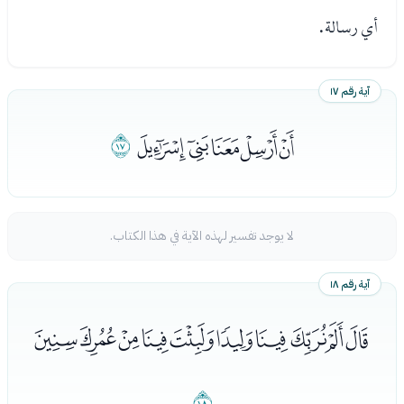
أي رسالة.
آية رقم ١٧
ﯵﯶﯷﯸﯹ
ﯺ
لا يوجد تفسير لهذه الآية في هذا الكتاب.
آية رقم ١٨
ﯻﯼﯽﯾﯿﰀﰁﰂﰃﰄ
ﰅ