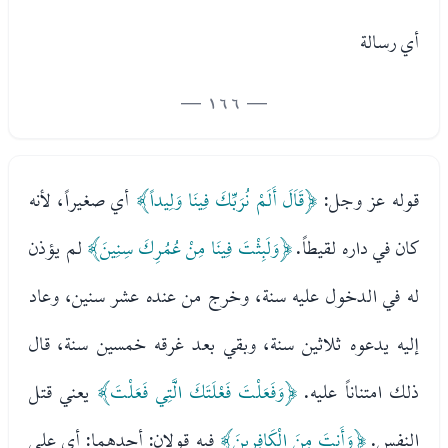
أي رسالة
— 166 —
قوله عز وجل:
﴿قَاَلَ أَلَمْ نُرَبِّكَ فِينَا وَلِيداً﴾
أي صغيراً، لأنه
كان في داره لقيطاً.
﴿وَلَبِثْتَ فِينَا مِنْ عُمُرِكَ سِنِينَ﴾
لم يؤذن
له في الدخول عليه سنة، وخرج من عنده عشر سنين، وعاد
إليه يدعوه ثلاثين سنة، وبقي بعد غرقه خمسين سنة، قال
ذلك امتناناً عليه.
﴿وَفَعَلْتَ فَعْلَتَكَ الَّتِي فَعَلْتَ﴾
يعني قتل
النفس.
﴿وَأَنتَ مِنَ الْكَافِرِينَ﴾
فيه قولان: أحدهما: أي على