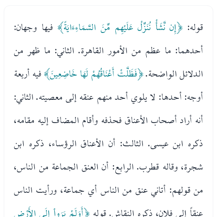
قوله:
﴿إِن نَّشَأْ نُنَزِّلْ عَلَيْهِم مِّنَ السَّمَاءِءَايَةً﴾
فيها وجهان:
أحدهما: ما عظم من الأمور القاهرة. الثاني: ما ظهر من
الدلائل الواضحة.
﴿فَظَلَّتْ أَعْنَاقُهُمْ لَهَا خَاضِعِينَ﴾
فيه أربعة
أوجه: أحدها: لا يلوي أحد منهم عنقه إلى معصيته. الثاني:
أنه أراد أصحاب الأعناق فحذفه وأقام المضاف إليه مقامه،
ذكره ابن عيسى. الثالث: أن الأعناق الرؤساء، ذكره ابن
شجرة، وقاله قطرب. الرابع: أن العنق الجماعة من الناس،
من قولهم: أتاني عنق من الناس أي جماعة، ورأيت الناس
عنقاً إلى فلان، ذكره النقاش. قوله
﴿أَوَلَمْ يَرَواْ إِلَى الأَرْضِ