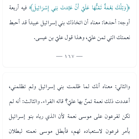
﴿وَتِلْكَ نِعْمَةٌ تَمْنُّهَا عَلَيَّ أَنْ عَبَّدتَ بَنِي إِسْرَائِيلَ﴾
فيه أربعة
أوجه: أحدها: معناه أن اتخاذك بني إسرائيل عبيداً قد أحبط
نعمتك التي تمن عليّ، وهذا قول عليّ بن عيسى.
— 167 —
والثاني: معناه أنك لما ظلمت بني إسرائيل ولم تظلمني،
أعددت ذلك نعمة تمنّ بها عليّ؟ قاله الفراء. والثالث: أنه لم
تكن لفرعون على موسى نعمة لأن الذي رباه بنو إسرائيل
بأمر فرعون لاستعباده لهم، فأبطل موسى نعمته لبطلان