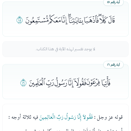
آية رقم ١٥
ﯣﯤﯥﯦﯧﯨﯩﯪﯫ
ﯬ
لا يوجد تفسير لهذه الآية في هذا الكتاب.
آية رقم ١٦
ﯭﯮﯯﯰﯱﯲﯳ
ﯴ
قوله عز وجل :
فَقُولاَ إِنَّا رَسُولُ رَبِّ الْعَالِمِينَ
فيه ثلاثة أوجه :
أحدها : معناه أرْسَلَنا رب العالمين، حكاه ابن شجرة.