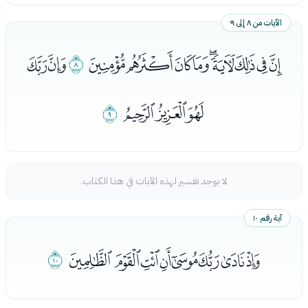
الآيات من ٨ إلى ٩
ﮌﮍﮎﮏﮐﮑﮒﮓﮔ
ﮕ
ﮖﮗ
ﮘﮙﮚ
ﮛ
لا يوجد تفسير لهذه الآيات في هذا الكتاب.
آية رقم ١٠
ﮜﮝﮞﮟﮠﮡﮢﮣ
ﮤ