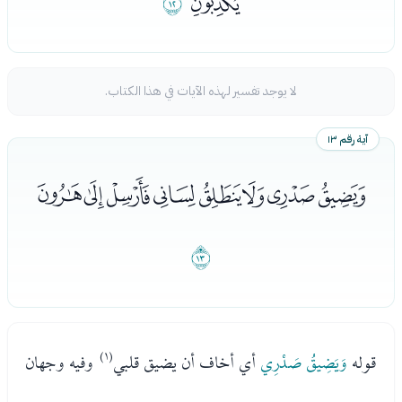
ﮰ
ﮱ
لا يوجد تفسير لهذه الآيات في هذا الكتاب.
آية رقم ١٣
ﯓﯔﯕﯖﯗﯘﯙﯚ
ﯛ
قوله
وَيَضِيقُ صَدْرِي
أي أخاف أن يضيق قلبي
(١)
وفيه وجهان