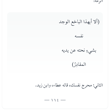
الرمة:
(ألا أيهذا الباخع الوجد
نفسه
بشيءٍ نحته عن يديه
المقادِرُ)
الثاني: محرج نفسك، قاله عطاء، وابن زيد.
— 164 —