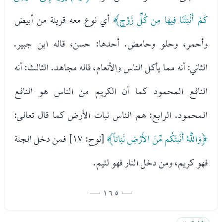
كَمْ أَنْبَتْنَا فِيهَا مِن كُلِّ زَوْجٍ﴾
أي نوع معه قرينة من أبيض
وأحمر، وحلو وحامض. أحدها: حسن، قاله ابن جبير.
الثاني: أنه مما يأكل الناس والأنعام، قاله مجاهد. الثالث: أنه
النافع المحمود كما أن الكريم من الناس هو النافع
المحمود. الرابع: هم الناس نبات الأرض كما قال تعالى:
﴿وَاللَّهُ أَنَبتَكُم مِّنَ الأَرْضِ نَبَاتاً﴾
[نوح: ١٧] فمن دخل الجنة
فهو كريم، ومن دخل النار فهو لئيم.
— 165 —