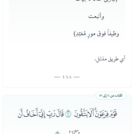
وأتبعت
وظيفاً فوق مورٍ مُعَبّدِ)
أي طريق مذلل.
— 168 —
الآيات من ١١ إلى ١٢
ﮥﮦﮧﮨﮩ
ﮪ
ﮫﮬﮭﮮﮯ