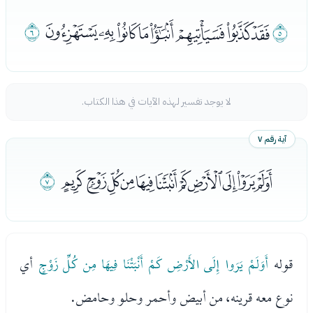
ﭶ
ﭷﭸﭹﭺﭻﭼﭽﭾ
ﭿ
لا يوجد تفسير لهذه الآيات في هذا الكتاب.
آية رقم ٧
ﮀﮁﮂﮃﮄﮅﮆﮇﮈﮉﮊ
ﮋ
قوله
أَوَلَمْ يَرَوا إِلَى الأَرْضِ كَمْ أَنْبَتْنَا فِيهَا مِن كُلِّ زَوْجٍ
أي
نوع معه قرينه، من أبيض وأحمر وحلو وحامض.