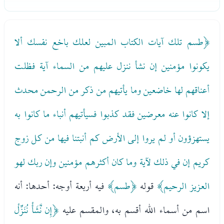
﴿طسم تلك آيات الكتاب المبين لعلك باخع نفسك ألا
يكونوا مؤمنين إن نشأ ننزل عليهم من السماء آية فظلت
أعناقهم لها خاضعين وما يأتيهم من ذكر من الرحمن محدث
إلا كانوا عنه معرضين فقد كذبوا فسيأتيهم أنباء ما كانوا به
يستهزؤون أو لم يروا إلى الأرض كم أنبتنا فيها من كل زوج
كريم إن في ذلك لآية وما كان أكثرهم مؤمنين وإن ربك لهو
العزيز الرحيم﴾
قوله
﴿طسم﴾
فيه أربعة أوجه: أحدها: أنه
اسم من أسماء الله أقسم به، والمقسم عليه
﴿إِن نَّشَأْ نُنَزِّلْ