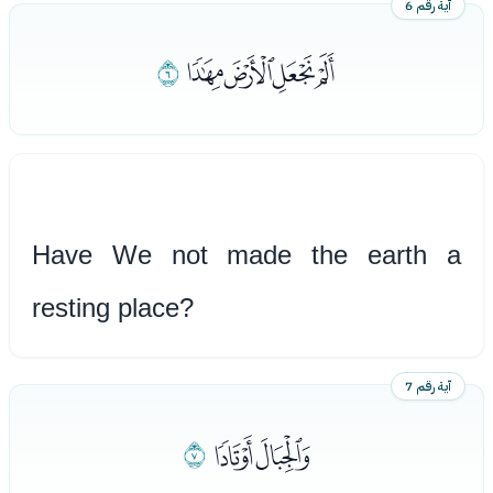
آية رقم 6
ﭤﭥﭦﭧ
ﭨ
Have We not made the earth a
resting place?
آية رقم 7
ﭩﭪ
ﭫ