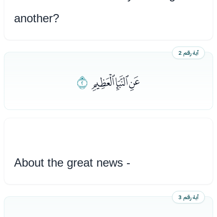
another?
آية رقم 2
ﭔﭕﭖ
ﭗ
About the great news -
آية رقم 3