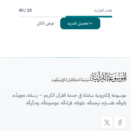
تقدم القراءة
20 / 40
تحميل المزيد
عرض الكل
موسوعة إلكترونية شاملة في خدمة القرآن الكريم — رَسمُه، تجويدُه،
تِلاواتُه، تفسيرُه، ترجماتُه، علومُه، قِراءاتُه، موضوعاتُه، وتدبُّراتُه.