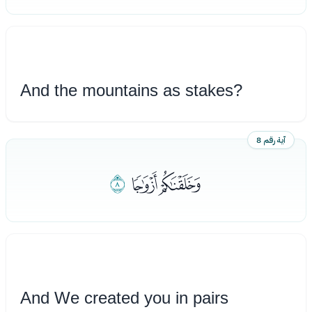
And the mountains as stakes?
آية رقم 8
ﭬﭭ
ﭮ
And We created you in pairs