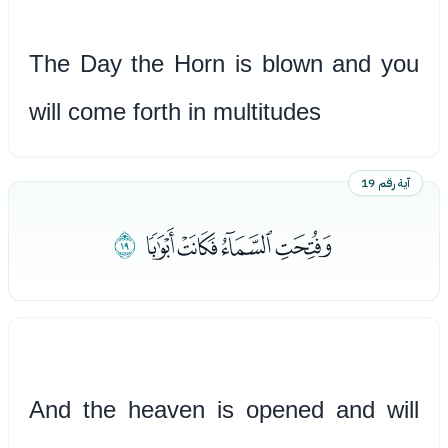
The Day the Horn is blown and you
will come forth in multitudes
آية رقم 19
ﮟﮠﮡﮢ
ﮣ
And the heaven is opened and will