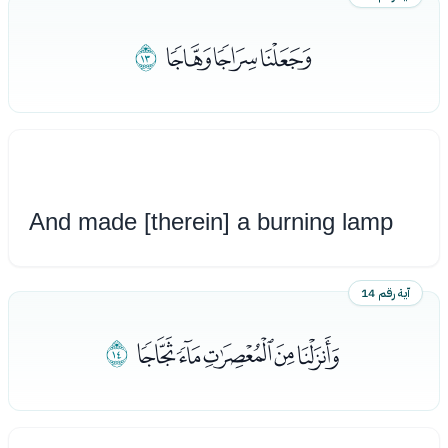
ﮀﮁﮂ
ﮃ
And made [therein] a burning lamp
آية رقم 14
ﮄﮅﮆﮇﮈ
ﮉ