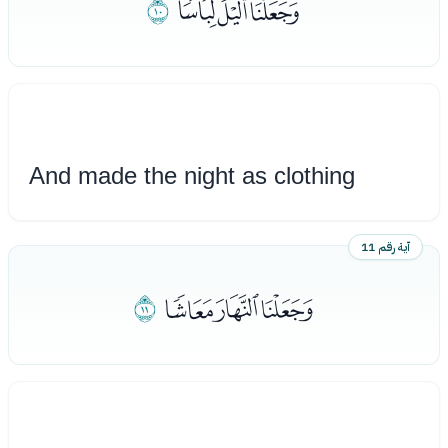
ﭳﭴﭵ
ﭶ
And made the night as clothing
آية رقم 11
ﭷﭸﭹ
ﭺ