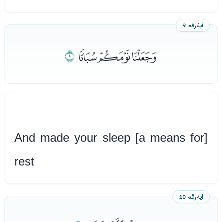
آية رقم 9
ﭯﭰﭱ
ﭲ
And made your sleep [a means for]
rest
آية رقم 10