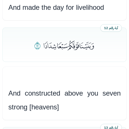
And made the day for livelihood
آية رقم 12
ﭻﭼﭽﭾ
ﭿ
And constructed above you seven
strong [heavens]
آية رقم 13