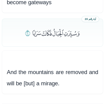
become gateways
آية رقم 20
ﮤﮥﮦﮧ
ﮨ
And the mountains are removed and
will be [but] a mirage.