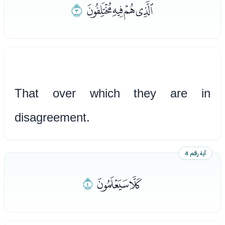
ﭘﭙﭚﭛ
ﭜ
That over which they are in
disagreement.
آية رقم 4
ﭝﭞ
ﭟ