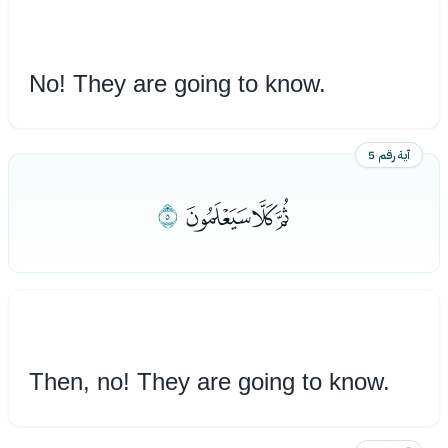
No! They are going to know.
آية رقم 5
ﭠﭡﭢ
ﭣ
Then, no! They are going to know.