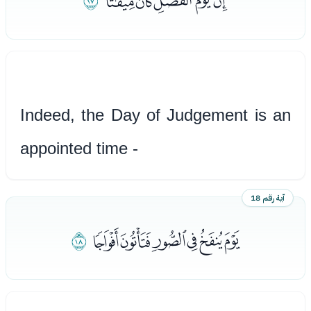
ﮒﮓﮔﮕﮖ
ﮗ
Indeed, the Day of Judgement is an
appointed time -
آية رقم 18
ﮘﮙﮚﮛﮜﮝ
ﮞ