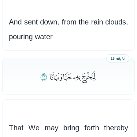
And sent down, from the rain clouds,
pouring water
آية رقم 15
ﮊﮋﮌﮍ
ﮎ
That We may bring forth thereby