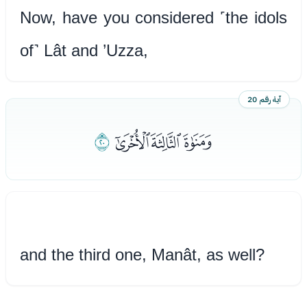
Now, have you considered ˹the idols
of˺ Lât and ’Uzza,
آية رقم 20
ﮱﯓﯔ
ﯕ
and the third one, Manât, as well?