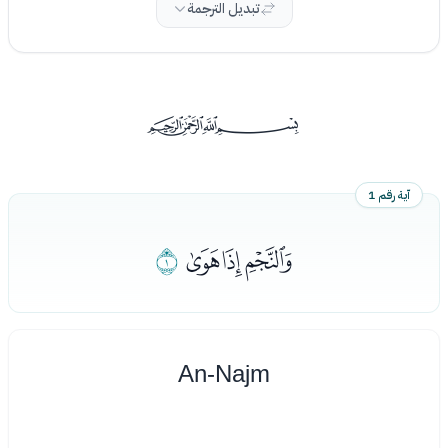
تبديل الترجمة
ﰡ
آية رقم 1
ﭑﭒﭓ
ﭔ
An-Najm