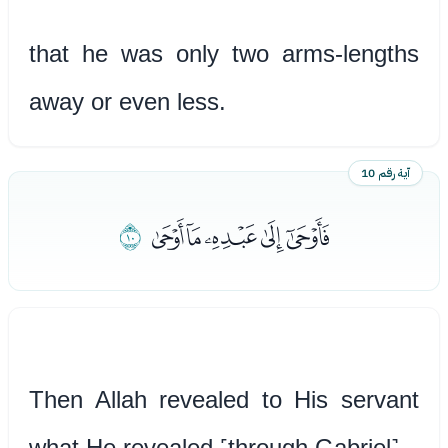
that he was only two arms-lengths
away or even less.
آية رقم 10
ﭼﭽﭾﭿﮀ
ﮁ
Then Allah revealed to His servant
what He revealed ˹through Gabriel˺.