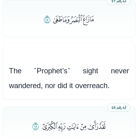
آية رقم 17
ﮠﮡﮢﮣﮤ
ﮥ
The ˹Prophet’s˺ sight never
wandered, nor did it overreach.
آية رقم 18
ﮦﮧﮨﮩﮪﮫ
ﮬ