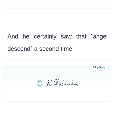
And he certainly saw that ˹angel
descend˺ a second time
آية رقم 14
ﮒﮓﮔ
ﮕ