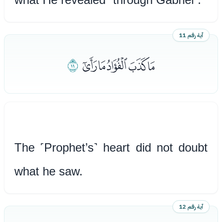
آية رقم 11
ﮂﮃﮄﮅﮆ
ﮇ
The ˹Prophet’s˺ heart did not doubt
what he saw.
آية رقم 12