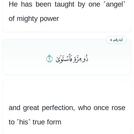
He has been taught by one ˹angel˺
of mighty power
آية رقم 6
ﭪﭫﭬ
ﭭ
and great perfection, who once rose
to ˹his˺ true form