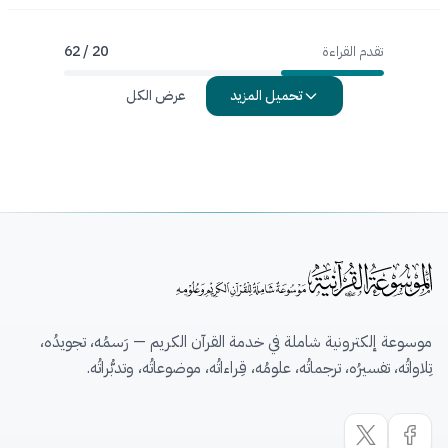
تقدم القراءة
20 / 62
تحميل المزيد
عرض الكل
موسوعة إلكترونية شاملة في خدمة القرآن الكريم — رَسمُه، تجويدُه،
تِلاواتُه، تفسيرُه، ترجماتُه، علومُه، قِراءاتُه، موضوعاتُه، وتدبُّراتُه.