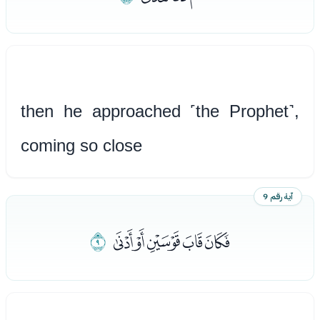
then he approached ˹the Prophet˺,
coming so close
آية رقم 9
ﭶﭷﭸﭹﭺ
ﭻ