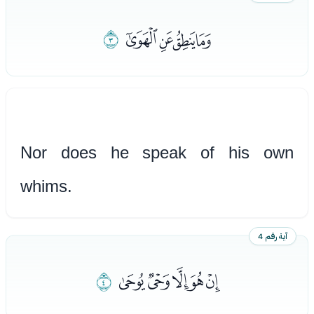
ﭛﭜﭝﭞ
ﭟ
Nor does he speak of his own
whims.
آية رقم 4
ﭠﭡﭢﭣﭤ
ﭥ