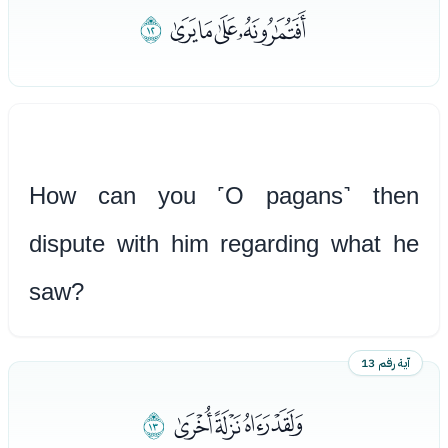
ﮈﮉﮊﮋ
ﮌ
How can you ˹O pagans˺ then
dispute with him regarding what he
saw?
آية رقم 13
ﮍﮎﮏﮐ
ﮑ