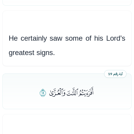
He certainly saw some of his Lord’s
greatest signs.
آية رقم 19
ﮭﮮﮯ
ﮰ