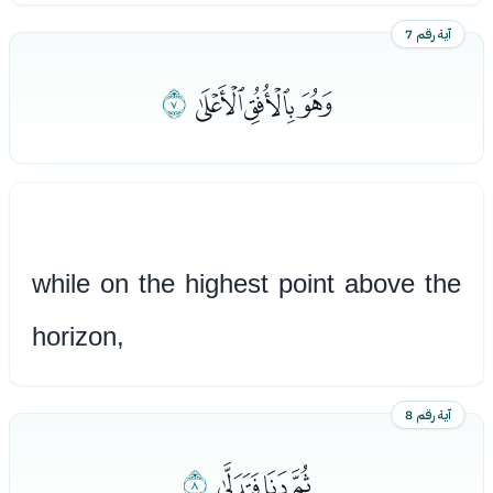
آية رقم 7
ﭮﭯﭰ
ﭱ
while on the highest point above the
horizon,
آية رقم 8
ﭲﭳﭴ
ﭵ