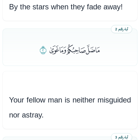
By the stars when they fade away!
آية رقم 2
ﭕﭖﭗﭘﭙ
ﭚ
Your fellow man is neither misguided
nor astray.
آية رقم 3