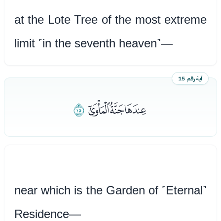
at the Lote Tree of the most extreme
limit ˹in the seventh heaven˺—
آية رقم 15
ﮖﮗﮘ
ﮙ
near which is the Garden of ˹Eternal˺
Residence—