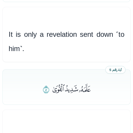
It is only a revelation sent down ˹to
him˺.
آية رقم 5
ﭦﭧﭨ
ﭩ