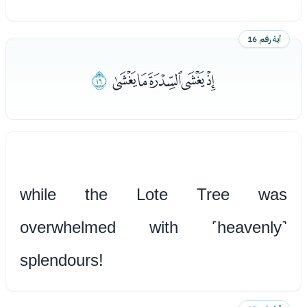
آية رقم 16
ﮚﮛﮜﮝﮞ
ﮟ
while the Lote Tree was
overwhelmed with ˹heavenly˺
splendours!